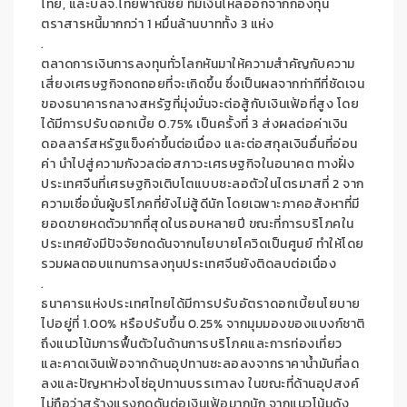
ไทย, และบลจ.ไทยพาณิชย์ ที่มีเงินไหลออกจากกองทุน
ตราสารหนี้มากกว่า 1 หมื่นล้านบาททั้ง 3 แห่ง
.
ตลาดการเงินการลงทุนทั่วโลกหันมาให้ความสำคัญกับความ
เสี่ยงเศรษฐกิจถดถอยที่จะเกิดขึ้น ซึ่งเป็นผลจากท่าทีที่ชัดเจน
ของธนาคารกลางสหรัฐที่มุ่งมั่นจะต่อสู้กับเงินเฟ้อที่สูง โดย
ได้มีการปรับดอกเบี้ย 0.75% เป็นครั้งที่ 3 ส่งผลต่อค่าเงิน
ดอลลาร์สหรัฐแข็งค่าขึ้นต่อเนื่อง และต่อสกุลเงินอื่นที่อ่อน
ค่า นำไปสู่ความกังวลต่อสภาวะเศรษฐกิจในอนาคต ทางฝั่ง
ประเทศจีนที่เศรษฐกิจเติบโตแบบชะลอตัวในไตรมาสที่ 2 จาก
ความเชื่อมั่นผู้บริโภคที่ยังไม่สู้ดีนัก โดยเฉพาะภาคอสังหาที่มี
ยอดขายหดตัวมากที่สุดในรอบหลายปี ขณะที่การบริโภคใน
ประเทศยังมีปัจจัยกดดันจากนโยบายโควิดเป็นศูนย์ ทำให้โดย
รวมผลตอบแทนการลงทุนประเทศจีนยังติดลบต่อเนื่อง
.
ธนาคารแห่งประเทศไทยได้มีการปรับอัตราดอกเบี้ยนโยบาย
ไปอยู่ที่ 1.00% หรือปรับขึ้น 0.25% จากมุมมองของแบงก์ชาติ
ถึงแนวโน้มการฟื้นตัวในด้านการบริโภคและการท่องเที่ยว
และคาดเงินเฟ้อจากด้านอุปทานชะลอลงจากราคาน้ำมันที่ลด
ลงและปัญหาห่วงโซ่อุปทานบรรเทาลง ในขณะที่ด้านอุปสงค์
ไม่ถือว่าสร้างแรงกดดันต่อเงินเฟ้อมากนัก จากแนวโน้มดัง