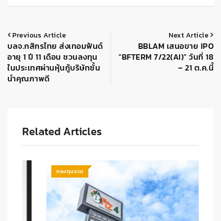
Previous Article
Next Article
บลจ.กสิกรไทย ส่งเทอมฟันด์
BBLAM เสนอขาย IPO
อายุ 1 ปี 11 เดือน ชวนลงทุน
“BFTERM 7/22(AI)” วันที่ 18
ในประเทศผ่านหุ้นกู้บริษัทชั้น
– 21 ต.ค.นี้
นำคุณภาพดี
Related Articles
กองทุนรวม