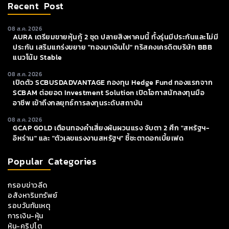
Recent Post
08 ส.ค. 2026
AURA เตรียมขายหุ้นกู้ 2 ชุด ปลายสิงหาคมนี้ ทั้งรุ่นมีประกันและไม่มี
ประกัน เสริมแกร่งขยาย "ทองมาเงินไป" ทริสคงเครดิตบริษัท BBB
แนวโน้ม Stable
08 ส.ค. 2026
เปิดตัว SCBUSDADVANTAGE กองทุน Hedge Fund กองแรกจาก
SCBAM ต่อยอด Investment Solution เปิดโอกาสนักลงทุนมือ
อาชีพ เข้าถึงกลยุทธ์การลงทุนระดับสถาบัน
08 ส.ค. 2026
GCAP GOLD เตือนทองคำเสี่ยงผันผวนแรง จับตา 2 ศึก "สหรัฐฯ-
อิหร่าน" และ "ตัวเลขแรงงานสหรัฐฯ" ชี้ชะตาดอกเบี้ยเฟด
Popular Categories
กรอบข่าวลีด
อสังหาริมทรัพย์
รอบวันทันเหตุ
การเงิน-หุ้น
หุ้น-คริปโต