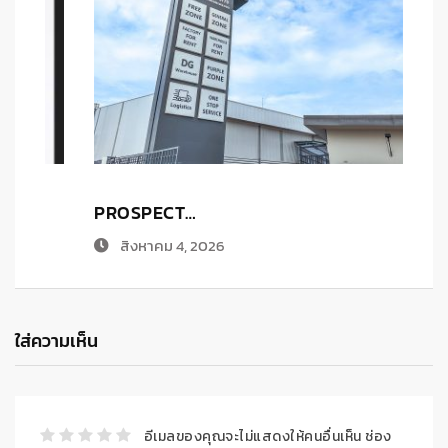
บ
PROSPECT…
สิงหาคม 4, 2026
ใส่ความเห็น
อีเมลของคุณจะไม่แสดงให้คนอื่นเห็น
ช่อง