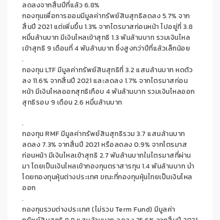
ลดลงจากสิ้นปีที่แล้ว 6.8%
กองทุนเพื่อการออมมีมูลค่าทรัพย์สินสุทธิลดลง 5.7% จาก
สิ้นปี 2021 แต่เพิ่มขึ้น 1.3% จากไตรมาสก่อนหน้า ไปอยู่ที่ 3.8
หมื่นล้านบาท มีเงินไหลเข้าสุทธิ 1.3 พันล้านบาท รวมเงินไหล
เข้าสุทธิ 9 เดือนที่ 4 พันล้านบาท ซึ่งสูงกว่าปีที่แล้วเล็กน้อย
.
กองทุน LTF มีมูลค่าทรัพย์สินสุทธิที่ 3.2 แสนล้านบาท หดตัว
ลง 11.6% จากสิ้นปี 2021 และลดลง 1.7% จากไตรมาสก่อน
หน้า มีเงินไหลออกสุทธิเกือบ 4 พันล้านบาท รวมเงินไหลออก
สุทธิรอบ 9 เดือน 2.6 หมื่นล้านบาท
.
กองทุน RMF มีมูลค่าทรัพย์สินสุทธิรวม 3.7 แสนล้านบาท
ลดลง 7.3% จากสิ้นปี 2021 หรือลดลง 0.9% จากไตรมาส
ก่อนหน้า มีเงินไหลเข้าสุทธิ 2.7 พันล้านบาทในไตรมาสที่ผ่าน
มา โดยเป็นเงินไหลเข้ากองทุนตราสารทุน 1.4 พันล้านบาท นำ
โดยกองทุนหุ้นต่างประเทศ ขณะที่กองทุนหุ้นไทยเป็นเงินไหล
ออก
.
กองทุนรวมต่างประเทศ (ไม่รวม Term Fund) มีมูลค่า