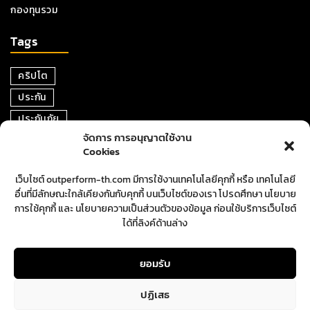
กองทุนรวม
Tags
คริปโต
ประกัน
ประกันภัย
จัดการ การอนุญาตใช้งาน
หุ้น
Cookies
การเงิน
เว็บไซต์ outperform-th.com มีการใช้งานเทคโนโลยีคุกกี้ หรือ เทคโนโลยี
ตราสารหนี้
อื่นที่มีลักษณะใกล้เคียงกันกับคุกกี้ บนเว็บไซต์ของเรา โปรดศึกษา นโยบาย
อสังหาริมทรัพย์
การใช้คุกกี้ และ นโยบายความเป็นส่วนตัวของข้อมูล ก่อนใช้บริการเว็บไซต์
ได้ที่ลิงค์ด้านล่าง
ปันผล
ตลาดหุ้น
ยอมรับ
ปฏิเสธ