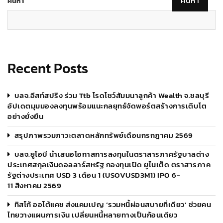
ค้นหา
Recent Posts
บลจ.อีสท์สปริง ร่วม Ttb โรดโชว์สัมมนาลูกค้า Wealth จ.ชลบุรี
อัปเดตมุมมองลงทุนพร้อมแนะกลยุทธ์จัดพอร์ตสร้างการเติบโต
อย่างยั่งยืน
สรุปภาพรวมภาวะตลาดหลักทรัพย์เดือนกรกฎาคม 2569
บลจ.ยูโอบี นำเสนอโอกาสการลงทุนในตราสารภาครัฐบาลต่าง
ประเทศสกุลเงินดอลลาร์สหรัฐ กองทุนเปิด ยูไนเต็ด ตราสารภาค
รัฐต่างประเทศ USD 3 เดือน 1 (USOVUSD3M1) IPO 6-
11 สิงหาคม 2569
ทิสโก้ ออโต้แคช ส่งแคมเปญ ‘รวมหนี้ผ่อนสบายที่เดียว’ ช่วยคน
ไทยวางแผนการเงิน เปลี่ยนหนี้หลายทางเป็นก้อนเดียว