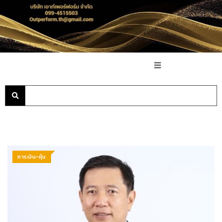
การเงิน-หุ้น