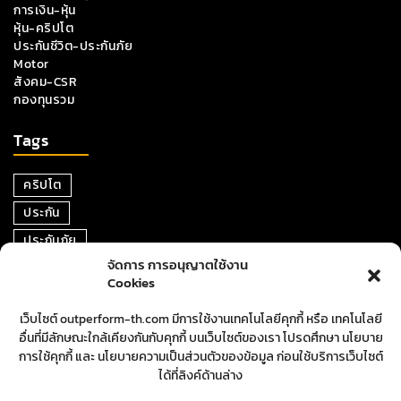
การเงิน-หุ้น
หุ้น-คริปโต
ประกันชีวิต-ประกันภัย
Motor
สังคม-CSR
กองทุนรวม
Tags
คริปโต
ประกัน
ประกันภัย
จัดการ การอนุญาตใช้งาน
หุ้น
Cookies
การเงิน
เว็บไซต์ outperform-th.com มีการใช้งานเทคโนโลยีคุกกี้ หรือ เทคโนโลยี
ตราสารหนี้
อื่นที่มีลักษณะใกล้เคียงกันกับคุกกี้ บนเว็บไซต์ของเรา โปรดศึกษา นโยบาย
อสังหาริมทรัพย์
การใช้คุกกี้ และ นโยบายความเป็นส่วนตัวของข้อมูล ก่อนใช้บริการเว็บไซต์
ได้ที่ลิงค์ด้านล่าง
ปันผล