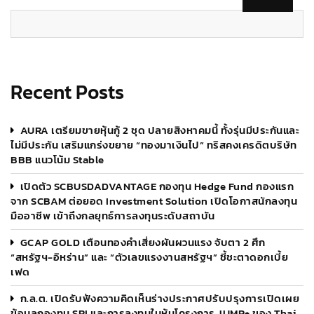
Recent Posts
AURA เตรียมขายหุ้นกู้ 2 ชุด ปลายสิงหาคมนี้ ทั้งรุ่นมีประกันและ
ไม่มีประกัน เสริมแกร่งขยาย “ทองมาเงินไป” ทริสคงเครดิตบริษัท
BBB แนวโน้ม Stable
เปิดตัว SCBUSDADVANTAGE กองทุน Hedge Fund กองแรก
จาก SCBAM ต่อยอด Investment Solution เปิดโอกาสนักลงทุน
มืออาชีพ เข้าถึงกลยุทธ์การลงทุนระดับสถาบัน
GCAP GOLD เตือนทองคำเสี่ยงผันผวนแรง จับตา 2 ศึก
“สหรัฐฯ-อิหร่าน” และ “ตัวเลขแรงงานสหรัฐฯ” ชี้ชะตาดอกเบี้ย
เฟด
ก.ล.ต. เปิดรับฟังความคิดเห็นร่างประกาศปรับปรุงการเปิดเผย
ข้อมูลกองทุน SRI และการลงทุนในหุ้นโครงการ JUMP+ ของ Thai