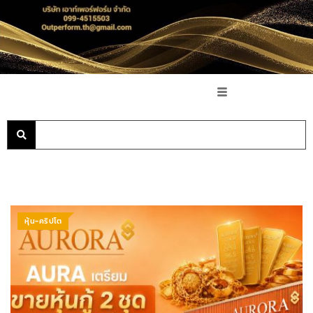
หุ้น-คริปโต