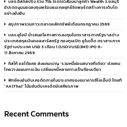
บลจ.อีสท์สปริง ร่วม Ttb โรดโชว์สัมมนาลูกค้า Wealth จ.ชลบุรี
อัปเดตมุมมองลงทุนพร้อมแนะกลยุทธ์จัดพอร์ตสร้างการเติบโต
อย่างยั่งยืน
สรุปภาพรวมภาวะตลาดหลักทรัพย์เดือนกรกฎาคม 2569
บลจ.ยูโอบี นำเสนอโอกาสการลงทุนในตราสารภาครัฐบาลต่าง
ประเทศสกุลเงินดอลลาร์สหรัฐ กองทุนเปิด ยูไนเต็ด ตราสารภาค
รัฐต่างประเทศ USD 3 เดือน 1 (USOVUSD3M1) IPO 6-
11 สิงหาคม 2569
ทิสโก้ ออโต้แคช ส่งแคมเปญ ‘รวมหนี้ผ่อนสบายที่เดียว’ ช่วยคน
ไทยวางแผนการเงิน เปลี่ยนหนี้หลายทางเป็นก้อนเดียว
ฟิทช์คงอันดับเครดิตภายในประเทศของธนาคารซีไอเอ็มบี ไทยที่
‘AA(tha)’ โน้มอันดับเครดิตมีเสถียรภาพ
Recent Comments