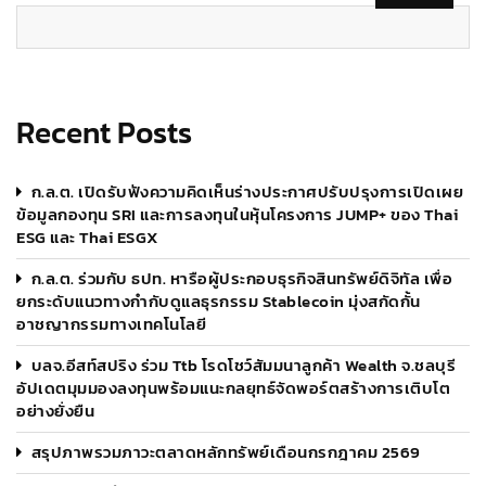
Recent Posts
ก.ล.ต. เปิดรับฟังความคิดเห็นร่างประกาศปรับปรุงการเปิดเผย
ข้อมูลกองทุน SRI และการลงทุนในหุ้นโครงการ JUMP+ ของ Thai
ESG และ Thai ESGX
ก.ล.ต. ร่วมกับ ธปท. หารือผู้ประกอบธุรกิจสินทรัพย์ดิจิทัล เพื่อ
ยกระดับแนวทางกำกับดูแลธุรกรรม Stablecoin มุ่งสกัดกั้น
อาชญากรรมทางเทคโนโลยี
บลจ.อีสท์สปริง ร่วม Ttb โรดโชว์สัมมนาลูกค้า Wealth จ.ชลบุรี
อัปเดตมุมมองลงทุนพร้อมแนะกลยุทธ์จัดพอร์ตสร้างการเติบโต
อย่างยั่งยืน
สรุปภาพรวมภาวะตลาดหลักทรัพย์เดือนกรกฎาคม 2569