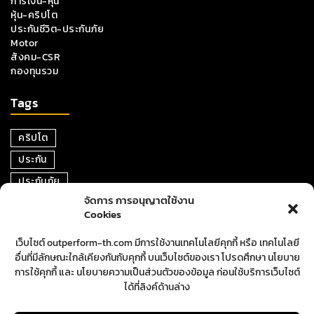
การเงิน-หุ้น
หุ้น-คริปโต
ประกันชีวิต-ประกันภัย
Motor
สังคม-CSR
กองทุนรวม
Tags
คริปโต
ประกัน
ประกันภัย
จัดการ การอนุญาตใช้งาน
หุ้น
Cookies
การเงิน
เว็บไซต์ outperform-th.com มีการใช้งานเทคโนโลยีคุกกี้ หรือ เทคโนโลยี
ตราสารหนี้
อื่นที่มีลักษณะใกล้เคียงกันกับคุกกี้ บนเว็บไซต์ของเรา โปรดศึกษา นโยบาย
อสังหาริมทรัพย์
การใช้คุกกี้ และ นโยบายความเป็นส่วนตัวของข้อมูล ก่อนใช้บริการเว็บไซต์
ได้ที่ลิงค์ด้านล่าง
ปันผล
ตลาดหุ้น