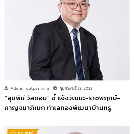
Admin_outperform
กุมภาพันธ์ 23, 2023
“ลุมพินี วิสดอม” ชี้ แจ้งวัฒนะ-ราชพฤกษ์-
กาญจนาภิเษก ทำเลทองพัฒนาบ้านหรู
อสังหาริมทรัพย์