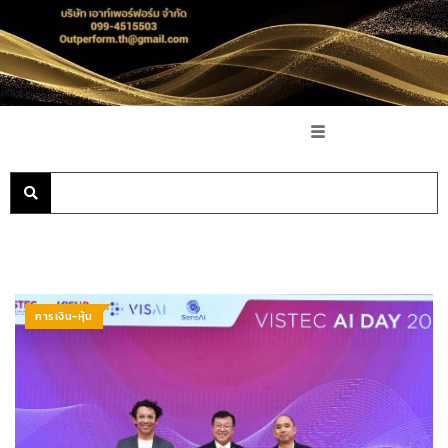
การเงิน-หุ้น