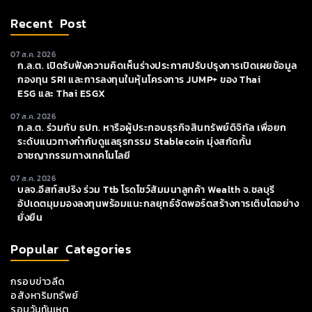
Recent Post
07 ส.ค. 2026
ก.ล.ต. เปิดรับฟังความคิดเห็นร่างประกาศปรับปรุงการเปิดเผยข้อมูล
กองทุน SRI และการลงทุนในหุ้นโครงการ JUMP+ ของ Thai
ESG และ Thai ESGX
07 ส.ค. 2026
ก.ล.ต. ร่วมกับ ธปท. หารือผู้ประกอบธุรกิจสินทรัพย์ดิจิทัล เพื่อยก
ระดับแนวทางกำกับดูแลธุรกรรม Stablecoin มุ่งสกัดกั้น
อาชญากรรมทางเทคโนโลยี
07 ส.ค. 2026
บลจ.อีสท์สปริง ร่วม Ttb โรดโชว์สัมมนาลูกค้า Wealth จ.ชลบุรี
อัปเดตมุมมองลงทุนพร้อมแนะกลยุทธ์จัดพอร์ตสร้างการเติบโตอย่าง
ยั่งยืน
Popular Categories
กรอบข่าวลีด
อสังหาริมทรัพย์
รอบวันทันเหตุ