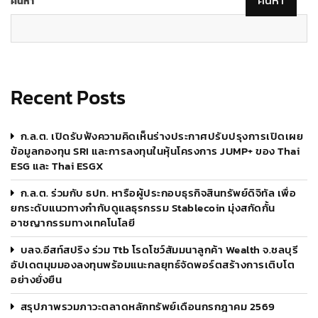
ค้นหา
Recent Posts
ก.ล.ต. เปิดรับฟังความคิดเห็นร่างประกาศปรับปรุงการเปิดเผย
ข้อมูลกองทุน SRI และการลงทุนในหุ้นโครงการ JUMP+ ของ Thai
ESG และ Thai ESGX
ก.ล.ต. ร่วมกับ ธปท. หารือผู้ประกอบธุรกิจสินทรัพย์ดิจิทัล เพื่อ
ยกระดับแนวทางกำกับดูแลธุรกรรม Stablecoin มุ่งสกัดกั้น
อาชญากรรมทางเทคโนโลยี
บลจ.อีสท์สปริง ร่วม Ttb โรดโชว์สัมมนาลูกค้า Wealth จ.ชลบุรี
อัปเดตมุมมองลงทุนพร้อมแนะกลยุทธ์จัดพอร์ตสร้างการเติบโต
อย่างยั่งยืน
สรุปภาพรวมภาวะตลาดหลักทรัพย์เดือนกรกฎาคม 2569