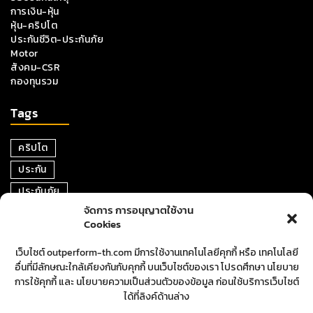
การเงิน-หุ้น
หุ้น-คริปโต
ประกันชีวิต-ประกันภัย
Motor
สังคม-CSR
กองทุนรวม
Tags
คริปโต
ประกัน
ประกันภัย
จัดการ การอนุญาตใช้งาน
หุ้น
Cookies
การเงิน
เว็บไซต์ outperform-th.com มีการใช้งานเทคโนโลยีคุกกี้ หรือ เทคโนโลยี
ตราสารหนี้
อื่นที่มีลักษณะใกล้เคียงกันกับคุกกี้ บนเว็บไซต์ของเรา โปรดศึกษา นโยบาย
อสังหาริมทรัพย์
การใช้คุกกี้ และ นโยบายความเป็นส่วนตัวของข้อมูล ก่อนใช้บริการเว็บไซต์
ได้ที่ลิงค์ด้านล่าง
ปันผล