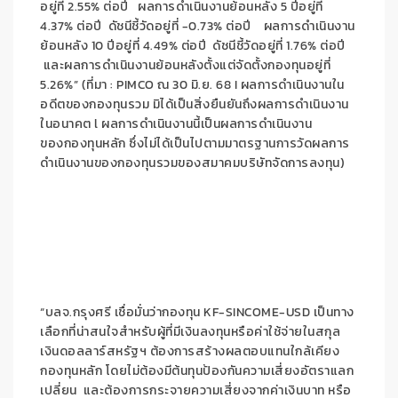
อยู่ที่ 2.55% ต่อปี ผลการดำเนินงานย้อนหลัง 5 ปีอยู่ที่
4.37% ต่อปี ดัชนีชี้วัดอยู่ที่ -0.73% ต่อปี ผลการดำเนินงาน
ย้อนหลัง 10 ปีอยู่ที่ 4.49% ต่อปี ดัชนีชี้วัดอยู่ที่ 1.76% ต่อปี
และผลการดำเนินงานย้อนหลังตั้งแต่จัดตั้งกองทุนอยู่ที่
5.26%” (ที่มา : PIMCO ณ 30 มิ.ย. 68 I ผลการดำเนินงานใน
อดีตของกองทุนรวม มิได้เป็นสิ่งยืนยันถึงผลการดำเนินงาน
ในอนาคต l ผลการดำเนินงานนี้เป็นผลการดำเนินงาน
ของกองทุนหลัก ซึ่งไม่ได้เป็นไปตามมาตรฐานการวัดผลการ
ดำเนินงานของกองทุนรวมของสมาคมบริษัทจัดการลงทุน)
“บลจ.กรุงศรี เชื่อมั่นว่ากองทุน KF-SINCOME-USD เป็นทาง
เลือกที่น่าสนใจสำหรับผู้ที่มีเงินลงทุนหรือค่าใช้จ่ายในสกุล
เงินดอลลาร์สหรัฐฯ ต้องการสร้างผลตอบแทนใกล้เคียง
กองทุนหลัก โดยไม่ต้องมีต้นทุนป้องกันความเสี่ยงอัตราแลก
เปลี่ยน และต้องการกระจายความเสี่ยงจากค่าเงินบาท หรือ