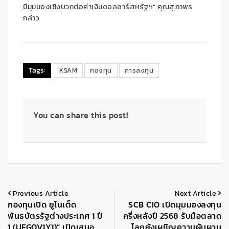
มีมุมมองเชิงบวกต่อค่าเงินดอลลาร์สหรัฐฯ” คุณสุภาพร
กล่าว
Tags:
KSAM
กองทุน
การลงทุน
You can share this post!
Previous Article
Next Article
กองทุนเปิด ยูไนเต็ด
SCB CIO เปิดมุมมองลงทุน
พันธบัตรรัฐต่างประเทศ 1 ปี
ครึ่งหลังปี 2568 รับมือตลาด
1 (UFGOV1Y1)” เปิดเสนอ
โลกยังเผชิญความผันผวน