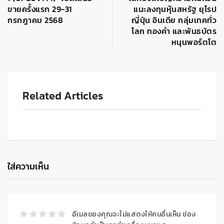
ขายครั้งแรก 29-31
แนะลงทุนหุ้นสหรัฐ ยุโรป
กรกฎาคม 2568
ญี่ปุ่น อินเดีย กลุ่มเทคทั่ว
โลก ทองคำ และพันธบัตร
หนุนพอร์ตโต
Related Articles
ใส่ความเห็น
อีเมลของคุณจะไม่แสดงให้คนอื่นเห็น
ช่อง