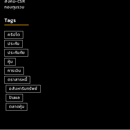
สังคม-CSR
กองทุนรวม
Tags
คริปโต
ประกัน
ประกันภัย
หุ้น
การเงิน
ตราสารหนี้
อสังหาริมทรัพย์
ปันผล
ตลาดหุ้น