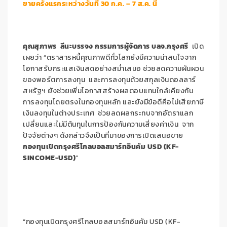
ขายครั้งแรกระหว่างวันที่ 30 ก.ค. – 7 ส.ค. นี้
คุณสุภาพร ลีนะบรรจง กรรมการผู้จัดการ บลจ.กรุงศรี
เปิด
เผยว่า “ตราสารหนี้คุณภาพดีทั่วโลกยังมีความน่าสนใจจาก
โอกาสรับกระแสเงินสดอย่างสม่ำเสมอ ช่วยลดความผันผวน
ของพอร์ตการลงทุน และการลงทุนด้วยสกุลเงินดอลลาร์
สหรัฐฯ ยังช่วยเพิ่มโอกาสสร้างผลตอบแทนใกล้เคียงกับ
การลงทุนโดยตรงในกองทุนหลัก และยังมีข้อดีคือไม่เสียภาษี
เงินลงทุนในต่างประเทศ ช่วยลดผลกระทบจากอัตราแลก
เปลี่ยนและไม่มีต้นทุนในการป้องกันความเสี่ยงค่าเงิน จาก
ปัจจัยต่างๆ ดังกล่าวจึงเป็นที่มาของการเปิดเสนอขาย
กองทุนเปิดกรุงศรีโกลบอลสมาร์ทอินคัม USD (KF-
SINCOME-USD)
”
“กองทุนเปิดกรุงศรีโกลบอลสมาร์ทอินคัม USD (KF-