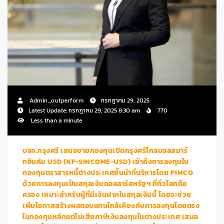
Admin_outperform
กรกฎาคม 29, 2025
Latest Update: กรกฎาคม 29, 2025 8:30 am
770
Less than a minute
บลจ.กรุงศรี เสนอขายกองทุนเปิดกรุงศรีโกลบอลสมาร์
ทอินคัม USD (KF-SINCOME-USD) เข้าถึงการลงทุนใน
กองทุนตราสารหนี้ต่างประเทศชั้นนำที่บริหารโดย PIMCO
ด้วยการลงทุนเป็นสกุลเงินดอลลาร์สหรัฐฯ ที่ทั่วโลกถือ
ครอง เหมาะสำหรับผู้ที่มีเงินฝากในสกุลเงินนี้ โดยจะช่วย
เพิ่มโอกาสสร้างผลตอบแทนใกล้เคียงกับการลงทุนโดยตรง
ในกองทุนหลักแต่ไม่เสียภาษีเงินลงทุนในต่างประเทศ เสนอ