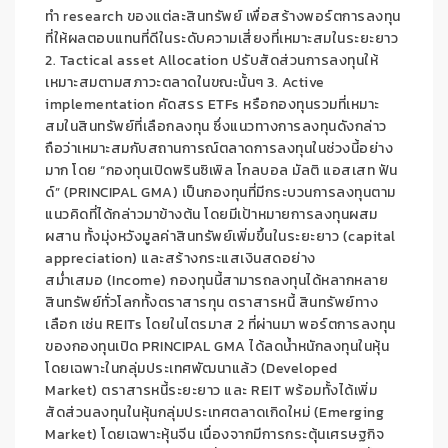
ทำ
research
ของแต่ละสินทรัพย์ เพื่อสร้างพอร์ตการลงทุน
ที่ให้ผลตอบแทนที่ดีในระดับความเสี่ยงที่เหมาะสมในระยะยาว
2.
Tactical asset Allocation
ปรับสัดส่วนการลงทุนให้
เหมาะสมตามสภาวะตลาดในขณะนั้นๆ 3.
Active
implementation
คัดสรร
ETFs
หรือกองทุนรวมที่เหมาะ
สมในสินทรัพย์ที่เลือกลงทุน ซึ่งแนวทางการลงทุนดังกล่าว
ถือว่าเหมาะสมกับสถานการณ์ตลาดการลงทุนในช่วงนี้อย่าง
มาก โดย “กองทุนเปิดพรินซิเพิล โกลบอล มัลติ แอสเสท ฟัน
ด์” (
PRINCIPAL GMA
) เป็นกองทุนที่มีกระบวนการลงทุนตาม
แนวคิดที่ได้กล่าวมาข้างต้น โดยมีเป้าหมายการลงทุนผสม
ผสาน
ทั้งมุ่งหวังมูลค่าสินทรัพย์เพิ่มขึ้นในระยะยาว
(capital
appreciation)
และสร้างกระแสเงินสดอย่าง
สม่ำเสมอ
(Income)
กองทุนนี้สามารถลงทุนได้หลากหลาย
สินทรัพย์ทั่วโลกทั้งตราสารทุน ตราสารหนี้ สินทรัพย์ทาง
เลือก เช่น
REITs
โดยในไตรมาส
2
ที่ผ่านมา พอร์ตการลงทุน
ของกองทุนเปิด
PRINCIPAL GMA
ได้ลดน้ำหนักลงทุนในหุ้น
โดยเฉพาะในกลุ่มประเทศพัฒนาแล้ว
(Developed
Market)
ตราสารหนี้ระยะยาว และ
REIT
พร้อมทั้งได้เพิ่ม
สัดส่วนลงทุนในหุ้นกลุ่มประเทศตลาดเกิดใหม่ (
Emerging
Market
) โดยเฉพาะหุ้นจีน เนื่องจากมีการกระตุ้นเศรษฐกิจ