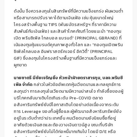
ดังนั้น จึงควรลงทุนในสินทรัพย์ที่มีความแข็งแกร่ง ผันผวนต่ำ
หรือสามารถปรับราคาได้ตามเงินเฟ้อ เช่น หุ้นขนาดใหญ่
โครงสร้างพื้นฐาน
TIPS
(
พันธบัตรสหรัฐฯ ที่ราคามีความ
สัมพันธ์กับเงินเฟ้อ
)
และสินค้าโภคภัณฑ์ โดยแนะนำ “กองทุน
เปิด
พรินซิเพิล โกลบอล แบรนด์”
(PRINCIPAL GBRAND)
ที่
เน้นลงทุนหุ้นแบรนด์คุณภาพสูงทั่วโลก และ “กองทุนเปิดพริน
ซิเพิล
โกลบอล อินฟราสตรัคเจอร์ อิควิตี้”
(PRINCIPAL
GIF)
ซึ่งลงทุนในโครงสร้างพื้นฐานที่มีความแข็งแกร่งและ
ผูกขาด
นายชาตรี มีชัยเจริญยิ่ง หัวหน้าฝ่ายตราสารทุน
,
บลจ.พรินซิ
เพิล จำกัด
กล่าวในหัวข้ออัพเดทหุ้นเวียดนามและ
กลยุทธ์การ
ลงทุนว่า การลงทุนในเวียดนามมีความน่าสนใจ กำลังซื้อของผู้
บริโภคกลับมาเติบโตเกินระดับ
Pre-COVID
ตลาด
อสังหาริมทรัพย์ยังมีโอกาสเติบโตอย่างต่อเนื่องจากระดับ
การ
Leverage
ของทั้งผู้ซื้อและผู้พัฒนาอสังหาริมทรัพย์ยัง
อยู่ในระดับ
ต่ำกว่าประเทศอื่น คนเวียดนามยังนิยมซื้อที่อยู่
อาศัยด้วยเงินสดและต้องวางเงินดาวน์สูง ขณะที่บริษัท
อสังหาริมทรัพย์ยังไม่ได้
ก่อหนี้มากเกินไป โดยมี
D/E
หรือ