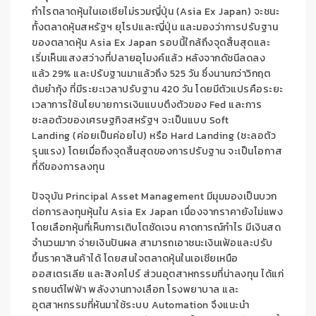
กำไรตลาดหุ้นในเอเชียไม่รวมญี่ปุ่น (
Asia Ex Japan
) จะชนะ
ทั้งตลาดหุ้นสหรัฐฯ ยุโรปและญี่ปุ่น และมองว่าการปรับฐาน
ของตลาดหุ้น
Asia Ex Japan
รอบนี้ใกล้ถึงจุดสิ้นสุดและ
เริ่มเห็นแสงสว่างที่ปลายอุโมงค์แล้ว หลังจากดัชนีลดลง
แล้ว
29%
และปรับฐานมาแล้วถึง
525
วัน ซึ่งนานกว่าวิกฤต
ต้มยำกุ้ง ที่มีระยะเวลาปรับฐาน
420
วัน โดยมีตัวแปรคือระยะ
เวลาการใช้นโยบายการเงินแบบตึงตัวของ
Fed
และการ
ชะลอตัวของเศรษฐกิจสหรัฐฯ จะเป็นแบบ
Soft
Landing
(ค่อยเป็นค่อยไป) หรือ
Hard Landing
(ชะลอตัว
รุนแรง) โดยเมื่อถึงจุดสิ้นสุดของการปรับฐาน จะเป็นโอกาส
ที่ดีของการลงทุน
ปัจจุบัน
Principal Asset Management
มีมุมมองเป็นบวก
ต่อการลงทุนหุ้นใน
Asia Ex Japan
เนื่องจากราคายังไม่แพง
โดยเลือกหุ้นที่เห็นการเติบโตชัดเจน คาดการณ์กำไร มีเงินสด
จำนวนมาก จ่ายเงินปันผล สามารถเอาชนะเงินเฟ้อและปรับ
ขึ้นราคาสินค้าได้ โดยสนใจตลาดหุ้นในเอเชียเหนือ
ออสเตรเลีย และสิงคโปร์ ส่วนอุตสาหกรรมที่น่าลงทุน ได้แก่
รถยนต์ไฟฟ้า พลังงานทางเลือก โรงพยาบาล และ
อุตสาหกรรมที่หันมาใช้ระบบ
Automation
จึงแนะนำ