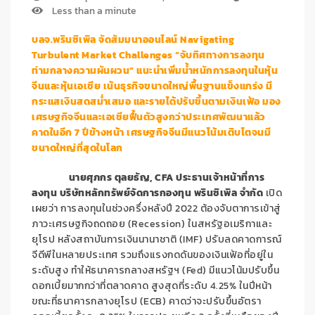
Less than a minute
บลจ.พรินซิเพิล จัดสัมมนาออนไลน์
Navigating
Turbulent Market Challenges
“จับทิศทางการลงทุน
ท่ามกลางความ
ผันผวน” แนะนำเพิ่มน้ำหนักการลงทุนในหุ้น
จีนและหุ้นเอเชีย เน้นธุรกิจขนาดใหญ่พื้นฐานแข็งแกร่ง มี
กระแสเงินสดสม่ำเสมอ และรายได้ปรับขึ้นตามเงินเฟ้อ มอง
เศรษฐกิจจีนและเอเชียฟื้นตัวสูงกว่าประเทศพัฒนาแล้ว
คาดในอีก
7
ปีข้างหน้า เศรษฐกิจจีนมีแนวโน้มเติบโตจนมี
ขนาดใหญ่ที่สุดในโลก
นายศุภกร ตุลยธัญ
, CFA
ประธานเจ้าหน้าที่การ
ลงทุน บริษัทหลักทรัพย์จัดการกองทุน พรินซิเพิล จำกัด
เปิด
เผยว่า การลงทุนในช่วงครึ่งหลังปี
2022
ต้องจับตาการเข้าสู่
ภาวะเศรษฐกิจถดถอย
(
Recession)
ในสหรัฐอเมริกาและ
ยุโรป หลังสถาบันการเงินนานาชาติ (
IMF)
ปรับลดคาดการณ์
จีดีพีในหลายประเทศ รวมถึงแรงกดดันของเงินเฟ้อที่อยู่ใน
ระดับสูง ทำให้ธนาคารกลางสหรัฐฯ (
Fed)
มีแนวโน้มปรับขึ้น
ดอกเบี้ยมากกว่าที่ตลาดคาด สูงสุดที่ระดับ
4.25%
ในปีหน้า
ขณะที่ธนาคารกลางยุโรป (
ECB)
คาดว่าจะปรับขึ้นอัตรา