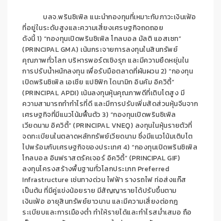
บลจ.พรินซิเพิล แนะนำกองทุนที่เหมาะกับภาวะเงินเฟ้อ
ที่อยู่ในระดับสูงและความเสี่ยงเศรษฐกิจถดถอย
ดังนี้
1)
“
กองทุนเปิดพรินซิเพิล โกลบอล มัลติ แอสเซท”
(
PRINCIPAL GMA
) เน้นกระจายการลงทุนในสินทรัพย์
คุณภาพทั่วโลก
บริหารพอร์ต
เชิงรุก และมีความยืดหยุ่นใน
การปรับน้ำหนักลงทุน เพื่อรับมือตลาดที่ผันผวน
2)
“
กองทุน
เปิดพรินซิเพิล เอเชีย แปซิฟิก ไดนามิก อินคัม อิควิตี้”
(
PRINCIPAL
APDI
) เน้นลงทุนหุ้นคุณภาพดีที่เติบโตสูง มี
ความสามารถทำกำไรที่ดี และมีการปรับเพิ่มสัดส่วนหุ้นจีนจาก
เศรษฐกิจที่มีแนวโน้มฟื้นตัว
3)
“กองทุนเปิดพรินซิเพิล
เวียดนาม อิควิตี้” (
PRINCIPAL
VNEQ
) ลงทุนในหุ้นรายตัวที่
จดทะเบียนในตลาดหลักทรัพย์เวียดนาม ซึ่งมีแนวโน้มเติบโต
ไปพร้อมกับเศรษฐกิจของประเทศ
4)
“กองทุนเปิดพรินซิเพิล
โกลบอล อินฟราสตรัคเจอร์ อิควิตี้” (
PRINCIPAL GIF
)
ลงทุนโครงสร้างพื้นฐานทั่วโลกประเภท
Preferred
Infrastructure
เช่น
ทางด่วน ไฟฟ้า รางรถไฟ ท่อส่งแก๊ส
เป็นต้น ที่มีคู่แข่งน้อยราย มีสัญญารายได้ปรับขึ้นตาม
เงินเฟ้อ อายุสินทรัพย์ยาวนาน และมีความเสี่ยงต่อกฎ
ระเบียบและการเมืองต่ำ ทำให้รายได้และกำไรสม่ำเสมอ ถือ