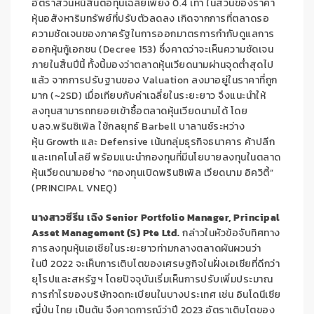
อัตราส่วนหนี้สินต่อทุนเฉลี่ยเพียง
0.4
เท่า ในส่วนของราคา
หุ้นอสังหาริมทรัพย์ที่ปรับตัวลดลง เกิดจากการที่ตลาดรอ
ความชัดเจนของภาครัฐในการออกมาตรการกำกับดูแลการ
ออกหุ้นกู้เอกชน
(Decree 153)
ซึ่งคาดว่าจะเห็นความชัดเจน
ภายในสิ้นปีนี้ ทั้งนี้มองว่าตลาดหุ้นเวียดนามผ่านจุดต่ำสุดไป
แล้ว จากการปรับฐานของ
Valuation
ลงมาอยู่ในราคาที่ถูก
มาก
(~2SD)
เมื่อเทียบกับค่าเฉลี่ยในระยะยาว จึงแนะนำให้
ลงทุนสามารถทยอยเข้าซื้อตลาดหุ้นเวียดนามได้ โดย
บลจ.พรินซิเพิล ใช้กลยุทธ์
Barbell
บาลานซ์ระหว่าง
หุ้น
Growth
และ
Defensive
เน้นกลุ่มธุรกิจธนาคาร ค้าปลีก
และเทคโนโลยี พร้อมแนะนำกองทุนที่มีนโยบายลงทุนในตลาด
หุ้นเวียดนามอย่าง “กองทุนเปิดพรินซิเพิล เวียดนาม อิควิตี้”
(
PRINCIPAL
VNEQ)
นางสาวซีรีน เฉิง
Senior Portfolio Manager, Principal
Asset Management (S) Pte Ltd.
กล่าวในหัวข้อจับทิศทาง
การลงทุนหุ้นเอเชียในระยะยาวท่ามกลางตลาดผันผวนว่า
ในปี
2022
จะเห็นการเติบโตของเศรษฐกิจในฝั่งเอเชียที่ดีกว่า
ยุโรปและสหรัฐฯ โดยปัจจุบันเริ่มเห็นการปรับเพิ่มประมาณ
การกำไรของบริษัทจดทะเบียนในบางประเทศ เช่น อินโดนีเซีย
ญี่ปุ่น ไทย เป็นต้น จึงคาดการณ์ว่าปี
2023
อัตราเติบโตของ