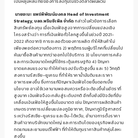
เป็นหลุมหลบภัยของการลงทุนในช่วงตลาดผันผวน
นายอะนะ แพร่พิพัฒน์มงคล
Head of Investment
Strategy,
บลจ.พรินซิเพิล จำกัด
กล่าวในหัวข้อการเลือก
สินทรัพย์ลงทุน เมื่อเงินเฟ้อสูงจากการเปลี่ยนแปลงเชิง
โครงสร้างว่า การที่เงินเฟ้อทั่วโลกสูงขึ้นในช่วงปี
2021-
2022
เกิดจาก
1)
การชะลอตัวของการผลิต ทำให้สินค้าไม่
เพียงพอต่อความต้องการ
2)
พฤติกรรมผู้บริโภคที่เปลี่ยนไป
หันมาซื้อสินค้ามากกว่าออกไปใช้บริการ
3)
นโยบายการคลัง
และการเงินขนาดใหญ่ที่ใช้กระตุ้นเศรษฐกิจ
4)
ปัญหา
ขาดแคลนแรงงาน ทำให้ค่าแรงปรับตัวสูงขึ้น และ
5)
วิกฤติ
สงครามรัสเซีย
–
ยูเครน ที่ทำให้ราคาน้ำมันดิบและราคา
อาหารแพงขึ้น ซึ่งการแก้ปัญหาเงินเฟ้อโดยขึ้นดอกเบี้ย
นโยบาย อาจใช้เวลานานพอสมควรหรือจะต้องขึ้นในอัตราที่
สูงมาก เงินเฟ้อจึงจะกลับสู่ระดับปกติ อีกทั้งยังมีปัจจัยที่ขับ
เคลื่อนเงินเฟ้อให้สูงขึ้นในอนาตต เช่น ปัญหาการผลิตสินค้า
เกษตรจากการเปลี่ยนแปลงภูมิอากาศ
,
ปัญหาภูมิรัฐศาสตร์
ระหว่างรัสเซีย-ยูเครน และจีน-ไต้หวัน
,
อำนาจการตั้งราคา
สินค้าจากบริษัทขนาดใหญ่ และการเติบโตของธุรกิจพลังงาน
ทดแทนและยานยนต์ไฟฟ้า ที่ทำให้ต้นทุนราคาสินค้ากลุ่มโลหะ
สูงขึ้น