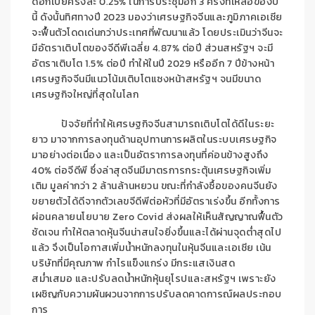
ดอกเบี้ยครั้งละ
0.25
% ในการประชุมอีก
3
ครั้งที่เหลือของปี
นี้ ดังนั้นทิศทางปี
2023
มองว่าเศรษฐกิจจีนและภูมิภาคเอเชีย
จะฟื้นตัวโดดเด่นกว่าประเทศที่พัฒนาแล้ว โดยประเมินว่าจีนจะ
มีอัตราเติบโตของจีดีพีเฉลี่ย 4.87% ต่อปี ส่วนสหรัฐฯ จะมี
อัตราเติบโต
1.5%
ต่อปี ทำให้ในปี
2029
หรืออีก
7
ปีข้างหน้า
เศรษฐกิจจีนมีแนวโน้มเติบโตแซงหน้าสหรัฐฯ จนมีขนาด
เศรษฐกิจใหญ่ที่สุดในโลก
ปัจจัยที่ทำให้เศรษฐกิจจีนสามารถเติบโตได้ดีในระยะ
ยาว มาจากการลงทุนด้านอุปทานการผลิตในระบบเศรษฐกิจ
มาอย่างต่อเนื่อง และเป็นอัตราการลงทุนที่ค่อนข้างสูงถึง
40% ต่อจีดีพี ซึ่งล่าสุดจีนมีมาตรการกระตุ้นเศรษฐกิจเพิ่ม
เติม มูลค่ากว่า 2 ล้านล้านหยวน ขณะที่กำลังซื้อของคนจีนยัง
ขยายตัวได้ดีจากตัวเลขจีดีพีต่อหัวที่มีอัตราเร่งขึ้น อีกทั้งการ
ผ่อนคลายนโยบาย
Zero Covid
ส่งผลให้เห็นสัญญาณฟื้นตัว
ชัดเจน ทำให้ตลาดหุ้นจีนน่าสนใจยิ่งขึ้นและได้ผ่านจุดต่ำสุดไป
แล้ว จึงเป็นโอกาสเพิ่มน้ำหนักลงทุนในหุ้นจีนและเอเชีย เน้น
บริษัทที่มีคุณภาพ กำไรแข็งแกร่ง
มีกระแสเงินสด
สม่ำเสมอ
และปรับลดน้ำหนักหุ้นยุโรปและสหรัฐฯ เพราะยัง
เผชิญกับความผันผวนจากการปรับลดคาดการณ์ผลประกอบ
การ