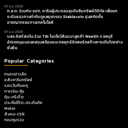
07 ส.ค. 2026
ก.ล.ต. ร่วมกับ ธปท. หารือผู้ประกอบธุรกิจสินทรัพย์ดิจิทัล เพื่อยก
ระดับแนวทางกำกับดูแลธุรกรรม Stablecoin มุ่งสกัดกั้น
อาชญากรรมทางเทคโนโลยี
07 ส.ค. 2026
บลจ.อีสท์สปริง ร่วม Ttb โรดโชว์สัมมนาลูกค้า Wealth จ.ชลบุรี
อัปเดตมุมมองลงทุนพร้อมแนะกลยุทธ์จัดพอร์ตสร้างการเติบโตอย่าง
ยั่งยืน
Popular Categories
กรอบข่าวลีด
อสังหาริมทรัพย์
รอบวันทันเหตุ
การเงิน-หุ้น
หุ้น-คริปโต
ประกันชีวิต-ประกันภัย
Motor
สังคม-CSR
กองทุนรวม