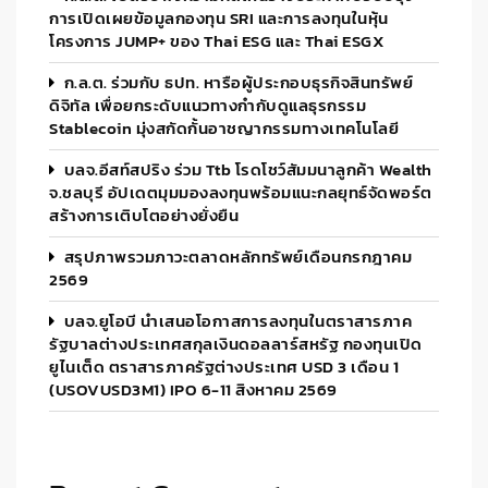
การเปิดเผยข้อมูลกองทุน SRI และการลงทุนในหุ้น
โครงการ JUMP+ ของ Thai ESG และ Thai ESGX
ก.ล.ต. ร่วมกับ ธปท. หารือผู้ประกอบธุรกิจสินทรัพย์
ดิจิทัล เพื่อยกระดับแนวทางกำกับดูแลธุรกรรม
Stablecoin มุ่งสกัดกั้นอาชญากรรมทางเทคโนโลยี
บลจ.อีสท์สปริง ร่วม Ttb โรดโชว์สัมมนาลูกค้า Wealth
จ.ชลบุรี อัปเดตมุมมองลงทุนพร้อมแนะกลยุทธ์จัดพอร์ต
สร้างการเติบโตอย่างยั่งยืน
สรุปภาพรวมภาวะตลาดหลักทรัพย์เดือนกรกฎาคม
2569
บลจ.ยูโอบี นำเสนอโอกาสการลงทุนในตราสารภาค
รัฐบาลต่างประเทศสกุลเงินดอลลาร์สหรัฐ กองทุนเปิด
ยูไนเต็ด ตราสารภาครัฐต่างประเทศ USD 3 เดือน 1
(USOVUSD3M1) IPO 6-11 สิงหาคม 2569