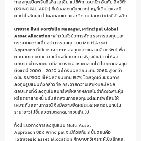
“กองทุนเปิดพรินซิเพิล เอเชีย แปซิฟิก ไดนามิก อินคัม อิควิตี้”
(
PRINCIPAL APDI
) ที่เน้นลงทุนหุ้นขนาดใหญ่ที่เติบโตและมี
ผลกำไรชัดเจน ให้ผลตอบแทนและติดลบน้อยกว่าดัชนีอ้างอิง
นายราช สิงห์
Portfolio Manager, Principal Global
Asset Allocation
กล่าวในหัวข้อการจัดสรรการลงทุนและ
กระจายความเสี่ยงว่า การลงทุนแบบ
Multi Asset
Approach
ที่เน้นกระจายการลงทุนหลากหลายสินทรัพย์เพื่อ
ผลตอบแทนบนความเสี่ยงที่เหมาะสม พิสูจน์แล้วว่าให้ผล
ตอบแทนในระยะยาวที่สามารถเอาชนะตลาดได้ โดยหากลงทุน
ตั้งแต่ปี
2000
–
2020
จะได้รับผลตอบแทน
206%
สูงกว่า
ดัชนี
S&P500
ที่ให้ผลตอบแทน
197%
โดยจุดเด่นของการ
ลงทุนรูปแบบดังกล่าวคือ กระจายความเสี่ยงและให้ผล
ตอบแทนที่ดี ลงทุนในสินทรัพย์หลากหลายไม่จำกัดเฉพาะหุ้น
หรือตราสารหนี้ ปรับสัดส่วนการลงทุนแต่ละทรัพย์สินให้
เหมาะกับสถานการณ์ จึงมีความยืดหยุ่นและผลตอบแทนใน
ระยะยาวไม่ขึ้นลงตามตลาดมากจนเกินไป
ทั้งนี้ แนวทางการลงทุนแบบ
Multi Asset
Approach
ของ
Principal
จะมีด้วยกัน 3 ขั้นตอนคือ
1.
Strategic asset allocation
ศึกษาบทวิเคราะห์เชิงลึกและ