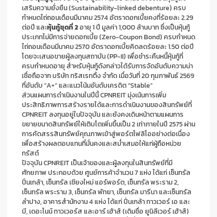
เสริมความยั่งยืน (Sustainability-linked debenture) ครบ
กำหนดไถ่ถอนเดือนมีนาคม 2574 อัตราดอกเบี้ยคงที่ร้อยละ 2.29
ต่อปี และ
หุ้นกู้ชุดที่ 2
อายุ 1 ปี มูลค่า 1,000 ล้านบาท ซึ่งเป็นหุ้นกู้
ประเภทไม่มีการจ่ายดอกเบี้ย (Zero-Coupon Bond) ครบกำหนด
ไถ่ถอนเดือนมีนาคม 2570 อัตราดอกเบี้ยคิดลดร้อยละ 1.50 ต่อปี
โดยจะเสนอขายผู้ลงทุนสถาบัน (PP-II) เพื่อชำระคืนหนี้หุ้นกู้ที่
ครบกำหนดอายุ สำหรับหุ้นกู้ดังกล่าวได้รับการจัดอันดับความน่า
เชื่อถือจาก บริษัท ทริสเรทติ้ง จำกัด เมื่อวันที่ 20 กุมภาพันธ์ 2569
ที่อันดับ “A+” และแนวโน้มอันดับเครดิต “Stable”
ส่วนแผนการดำเนินงานในปีนี้ CPNREIT มุ่งเน้นการเพิ่ม
ประสิทธิภาพการสร้างรายได้และการดำเนินงานของสินทรัพย์ที่
CPNREIT ลงทุนอยู่ในปัจจุบัน และยังคงเดินหน้าตามแผนการ
ขยายขนาดสินทรัพย์ให้เติบโตเพิ่มขึ้นเป็น 2 เท่าภายในปี 2575 ผ่าน
การคัดสรรสินทรัพย์คุณภาพเข้าสู่พอร์ตโฟลิโออย่างต่อเนื่อง
เพื่อสร้างผลตอบแทนที่มั่นคงและสม่ำเสมอให้แก่ผู้ถือหน่วย
ทรัสต์
ปัจจุบัน CPNREIT เป็นเจ้าของและผู้ลงทุนในสินทรัพย์ที่มี
ศักยภาพ ประกอบด้วย ศูนย์การค้าจำนวน 7 แห่ง ได้แก่ เซ็นทรัล
ปิ่นเกล้า, เซ็นทรัล เชียงใหม่ แอร์พอร์ต, เซ็นทรัล พระราม 2,
เซ็นทรัล พระราม 3, เซ็นทรัล พัทยา, เซ็นทรัล มารีนา และเซ็นทรัล
ลำปาง, อาคารสำนักงาน 4 แห่ง ได้แก่ ปิ่นเกล้า ทาวเวอร์ เอ และ
บี, เดอะไนน์ ทาวเวอร์ส และอาร์ เฮ้าส์ (เดิมชื่อ ยูนิลีเวอร์ เฮ้าส์)