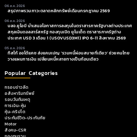
06 ส.ค. 2026
สรุปภาพรวมภาวะตลาดหลักทรัพย์เดือนกรกฎาคม 2569
06 ส.ค. 2026
บลจ.ยูโอบี นำเสนอโอกาสการลงทุนในตราสารภาครัฐบาลต่างประเทศ
สกุลเงินดอลลาร์สหรัฐ กองทุนเปิด ยูไนเต็ด ตราสารภาครัฐต่าง
ประเทศ USD 3 เดือน 1 (USOVUSD3M1) IPO 6-11 สิงหาคม 2569
05 ส.ค. 2026
ทิสโก้ ออโต้แคช ส่งแคมเปญ ‘รวมหนี้ผ่อนสบายที่เดียว’ ช่วยคนไทย
วางแผนการเงิน เปลี่ยนหนี้หลายทางเป็นก้อนเดียว
Popular Categories
กรอบข่าวลีด
อสังหาริมทรัพย์
รอบวันทันเหตุ
การเงิน-หุ้น
หุ้น-คริปโต
ประกันชีวิต-ประกันภัย
Motor
สังคม-CSR
กองทุนรวม