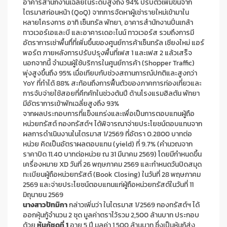
อาคารสำนักงานเฉลี่ยในระดับสูงถึง 94% ปรับตัวเพิ่มขึ้นจาก
ไตรมาสก่อนหน้า (QoQ) จากการจัดหาผู้เช่ารายใหม่เข้ามาใน
หลายโครงการ อาทิ เซ็นทรัล พัทยา, อาคารสำนักงานปิ่นเกล้า
ทาวเวอร์เอและบี และอาคารเดอะไนน์ ทาวเวอร์ส รวมถึงการมี
อัตราการเช่าพื้นทื่ที่เพิ่มขึ้นของศูนย์การค้าเซ็นทรัล เชียงใหม่ แอร์
พอร์ต ภายหลังการปรับปรุงพื้นที่เฟส 1 และเฟส 2 แล้วเสร็จ
นอกจากนี้ จำนวนผู้ใช้บริการในศูนย์การค้า (Shopper Traffic)
พุ่งสูงขึ้นถึง 95% เมื่อเทียบกับช่วงสถานการณ์ปกติและสูงกว่า
YoY ที่ทำได้ 88% สะท้อนถึงการฟื้นตัวของภาคการท่องเที่ยวและ
การจับจ่ายใช้สอยที่คึกคักในช่วงต้นปี ด้านโรงแรมฮิลตัน พัทยา
มีอัตราการเข้าพักเฉลี่ยสูงถึง 93%
จากผลประกอบการที่แข็งแกร่งและเพื่อเป็นการตอบแทนผู้ถือ
หน่วยทรัสต์ กองทรัสต์ฯ ได้พิจารณาจ่ายประโยชน์ตอบแทนจาก
ผลการดําเนินงานในไตรมาส 1/2569 ที่อัตรา 0.2800 บาทต่อ
หน่วย คิดเป็นอัตราผลตอบแทน (yield) ที่ 9.7% (คำนวณจาก
ราคาปิด 11.40 บาทต่อหน่วย ณ 31 มีนาคม 2569) โดยมีกำหนดขึ้น
เครื่องหมาย XD วันที่ 26 พฤษภาคม 2569 และกำหนดวันปิดสมุด
ทะเบียนผู้ถือหน่วยทรัสต์ (Book Closing) ในวันที่ 28 พฤษภาคม
2569 และจ่ายประโยชน์ตอบแทนแก่ผู้ถือหน่วยทรัสต์ในวันที่ 11
มิถุนายน 2569
นางสาวปัทมิกา
กล่าวเพิ่มว่า ในไตรมาส 1/2569 กองทรัสต์ฯ ได้
ออกหุ้นกู้จำนวน 2 ชุด มูลค่าตราไว้รวม 2,500 ล้านบาท ประกอบ
ด้วย
หุ้นกู้ชุดที่ 1
อายุ 5 ปี มูลค่า 1,500 ล้านบาท ซึ่งเป็นหุ้นกู้ส่ง