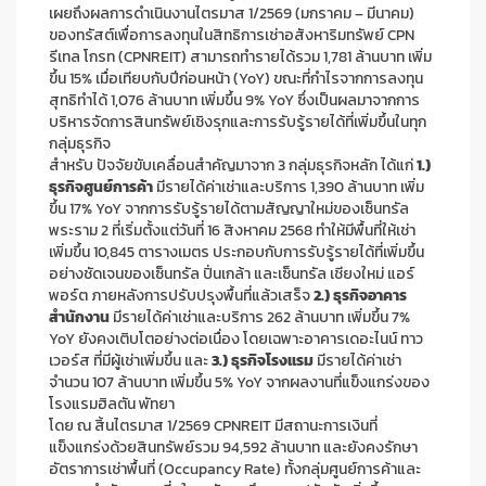
เผยถึงผลการดำเนินงานไตรมาส 1/2569 (มกราคม – มีนาคม)
ของทรัสต์เพื่อการลงทุนในสิทธิการเช่าอสังหาริมทรัพย์ CPN
รีเทล โกรท (CPNREIT) สามารถทำรายได้รวม 1,781 ล้านบาท เพิ่ม
ขึ้น 15% เมื่อเทียบกับปีก่อนหน้า (YoY) ขณะที่กำไรจากการลงทุน
สุทธิทำได้ 1,076 ล้านบาท เพิ่มขึ้น 9% YoY ซึ่งเป็นผลมาจากการ
บริหารจัดการสินทรัพย์เชิงรุกและการรับรู้รายได้ที่เพิ่มขึ้นในทุก
กลุ่มธุรกิจ
สำหรับ ปัจจัยขับเคลื่อนสำคัญมาจาก 3 กลุ่มธุรกิจหลัก ได้แก่
1.)
ธุรกิจศูนย์การค้า
มีรายได้ค่าเช่าและบริการ 1,390 ล้านบาท เพิ่ม
ขึ้น 17% YoY จากการรับรู้รายได้ตามสัญญาใหม่ของเซ็นทรัล
พระราม 2 ที่เริ่มตั้งแต่วันที่ 16 สิงหาคม 2568 ทำให้มีพื้นที่ให้เช่า
เพิ่มขึ้น 10,845 ตารางเมตร ประกอบกับการรับรู้รายได้ที่เพิ่มขึ้น
อย่างชัดเจนของเซ็นทรัล ปิ่นเกล้า และเซ็นทรัล เชียงใหม่ แอร์
พอร์ต ภายหลังการปรับปรุงพื้นที่แล้วเสร็จ
2.) ธุรกิจอาคาร
สำนักงาน
มีรายได้ค่าเช่าและบริการ 262 ล้านบาท เพิ่มขึ้น 7%
YoY ยังคงเติบโตอย่างต่อเนื่อง โดยเฉพาะอาคารเดอะไนน์ ทาว
เวอร์ส ที่มีผู้เช่าเพิ่มขึ้น และ
3.) ธุรกิจโรงแรม
มีรายได้ค่าเช่า
จำนวน 107 ล้านบาท เพิ่มขึ้น 5% YoY จากผลงานที่แข็งแกร่งของ
โรงแรมฮิลตัน พัทยา
โดย ณ สิ้นไตรมาส 1/2569 CPNREIT มีสถานะการเงินที่
แข็งแกร่งด้วยสินทรัพย์รวม 94,592 ล้านบาท และยังคงรักษา
อัตราการเช่าพื้นที่ (Occupancy Rate) ทั้งกลุ่มศูนย์การค้าและ