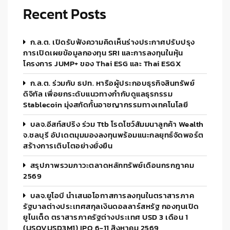
Recent Posts
ก.ล.ต. เปิดรับฟังความคิดเห็นร่างประกาศปรับปรุง
การเปิดเผยข้อมูลกองทุน SRI และการลงทุนในหุ้น
โครงการ JUMP+ ของ Thai ESG และ Thai ESGX
ก.ล.ต. ร่วมกับ ธปท. หารือผู้ประกอบธุรกิจสินทรัพย์
ดิจิทัล เพื่อยกระดับแนวทางกำกับดูแลธุรกรรม
Stablecoin มุ่งสกัดกั้นอาชญากรรมทางเทคโนโลยี
บลจ.อีสท์สปริง ร่วม Ttb โรดโชว์สัมมนาลูกค้า Wealth
จ.ชลบุรี อัปเดตมุมมองลงทุนพร้อมแนะกลยุทธ์จัดพอร์ต
สร้างการเติบโตอย่างยั่งยืน
สรุปภาพรวมภาวะตลาดหลักทรัพย์เดือนกรกฎาคม
2569
บลจ.ยูโอบี นำเสนอโอกาสการลงทุนในตราสารภาค
รัฐบาลต่างประเทศสกุลเงินดอลลาร์สหรัฐ กองทุนเปิด
ยูไนเต็ด ตราสารภาครัฐต่างประเทศ USD 3 เดือน 1
(USOVUSD3M1) IPO 6-11 สิงหาคม 2569