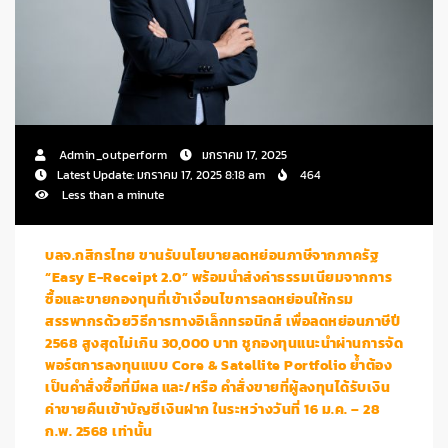
Admin_outperform
มกราคม 17, 2025
Latest Update: มกราคม 17, 2025 8:18 am
464
Less than a minute
บลจ.กสิกรไทย ขานรับนโยบายลดหย่อนภาษีจากภาครัฐ
“Easy E-Receipt 2.0” พร้อมนำส่งค่าธรรมเนียมจากการ
ซื้อและขายกองทุนที่เข้าเงื่อนไขการลดหย่อนให้กรม
สรรพากรด้วยวิธีการทางอิเล็กทรอนิกส์ เพื่อลดหย่อนภาษีปี
2568 สูงสุดไม่เกิน 30,000 บาท ชูกองทุนแนะนำผ่านการจัด
พอร์ตการลงทุนแบบ Core & Satellite Portfolio ย้ำต้อง
เป็นคำสั่งซื้อที่มีผล และ/หรือ คำสั่งขายที่ผู้ลงทุนได้รับเงิน
ค่าขายคืนเข้าบัญชีเงินฝาก ในระหว่างวันที่ 16 ม.ค. – 28
ก.พ. 2568 เท่านั้น