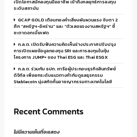
เปิดโอกาสนักลงทุนมืออาชีพ เข้าถึงกลยุทธ์การลงทุน
ระดับสถาบัน
GCAP GOLD เตือนทองคำเสี่ยงผันผวนแรง จับตา 2
ศึก “สหรัฐฯ-อิหร่าน” และ “ตัวเลขแรงงานสหรัฐฯ” ชี้
ชะตาดอกเบี้ยเฟด
ก.ล.ต. เปิดรับฟังความคิดเห็นร่างประกาศปรับปรุง
การเปิดเผยข้อมูลกองทุน SRI และการลงทุนในหุ้น
โครงการ JUMP+ ของ Thai ESG และ Thai ESGX
ก.ล.ต. ร่วมกับ ธปท. หารือผู้ประกอบธุรกิจสินทรัพย์
ดิจิทัล เพื่อยกระดับแนวทางกำกับดูแลธุรกรรม
Stablecoin มุ่งสกัดกั้นอาชญากรรมทางเทคโนโลยี
Recent Comments
ไม่มีความเห็นที่จะแสดง