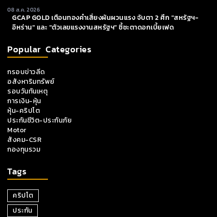
08 ส.ค. 2026
GCAP GOLD เตือนทองคำเสี่ยงผันผวนแรง จับตา 2 ศึก "สหรัฐฯ-
อิหร่าน" และ "ตัวเลขแรงงานสหรัฐฯ" ชี้ชะตาดอกเบี้ยเฟด
Popular Categories
กรอบข่าวลีด
อสังหาริมทรัพย์
รอบวันทันเหตุ
การเงิน-หุ้น
หุ้น-คริปโต
ประกันชีวิต-ประกันภัย
Motor
สังคม-CSR
กองทุนรวม
Tags
คริปโต
ประกัน