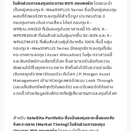
ในสัดส่วนการลงทุนประมาณ 80% ของพอร์ต
โดยแนะนำ
เป็นกลุ่มกองทุน K-WealthPLUS Series ซึ่งเป็นกลุ่มกองทุน
ผสมที่จัดพอร์ตการลงทุนให้สำเร็จรูป ประกอบด้วย 3
กองทุนตามระดับความเสี่ยง ได้แก่ กองทุน K-
WPBALANCED ที่เน้นลงทุนในตราสารหนี้ 55-85%, K-
WPSPEEDUP ที่เน้นสัดส่วนในหุ้นมากขึ้น 50-80% และ K-
WPULTIMATE ที่เพิ่มสัดส่วนหุ้นได้มากถึง 100% ทั้งนี้ กลุ่ม
กองทุน K-WealthPLUS Series มีกลยุทธ์การลงทุนที่เน้น
กระจายการลงทุน (Asset Allocation) ในหุ้น ตราสารหนี้
และสินทรัพย์ทางเลือกทั่วโลก ซึ่งสามารถรับมือกับความ
ผันผวนได้ดีในทุกสภาวะตลาด อีกทั้งยังได้รับความร่วมมือ
เชิงกลยุทธ์จากพาร์ทเนอร์ระดับโลก J.P. Morgan Asset
Management เข้ามาช่วยดูแลพอร์ตแบบ Look Through
(มองเห็นสินทรัพย์ทุกตัวในพอร์ต) และปรับพอร์ตได้อย่าง
รวดเร็วด้วยข้อมูลเชิงลึกจากทีมผู้เชี่ยวชาญการลงทุนทั่วโลก
สำหรับ
Satellite Portfolio ซึ่งเน้นลงทุนระยะสั้นแบบจับ
จังหวะตลาด (Market Timing) ในสัดส่วนการลงทุน
ประมาณ 20% ของพอร์ต
โดยแนะนำเป็นกองทุน K-