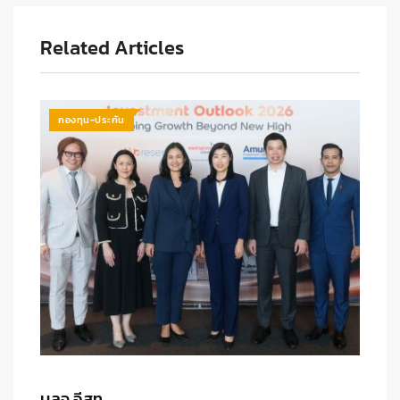
Related Articles
กองทุน-ประกัน
บลจ.ยูโอ…
บ