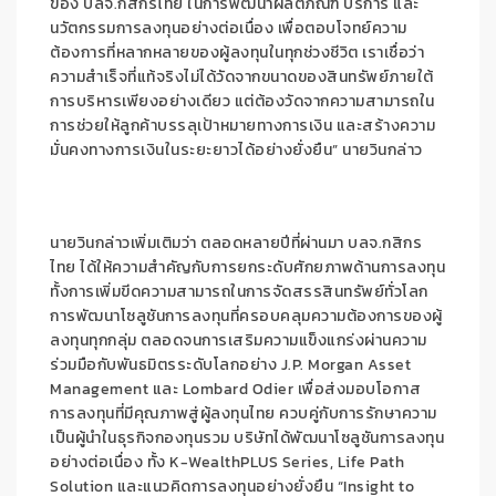
ของ บลจ.กสิกรไทย ในการพัฒนาผลิตภัณฑ์ บริการ และ
นวัตกรรมการลงทุนอย่างต่อเนื่อง เพื่อตอบโจทย์ความ
ต้องการที่หลากหลายของผู้ลงทุนในทุกช่วงชีวิต เราเชื่อว่า
ความสำเร็จที่แท้จริงไม่ได้วัดจากขนาดของสินทรัพย์ภายใต้
การบริหารเพียงอย่างเดียว แต่ต้องวัดจากความสามารถใน
การช่วยให้ลูกค้าบรรลุเป้าหมายทางการเงิน และสร้างความ
มั่นคงทางการเงินในระยะยาวได้อย่างยั่งยืน” นายวินกล่าว
นายวินกล่าวเพิ่มเติมว่า ตลอดหลายปีที่ผ่านมา บลจ.กสิกร
ไทย ได้ให้ความสำคัญกับการยกระดับศักยภาพด้านการลงทุน
ทั้งการเพิ่มขีดความสามารถในการจัดสรรสินทรัพย์ทั่วโลก
การพัฒนาโซลูชันการลงทุนที่ครอบคลุมความต้องการของผู้
ลงทุนทุกกลุ่ม ตลอดจนการเสริมความแข็งแกร่งผ่านความ
ร่วมมือกับพันธมิตรระดับโลกอย่าง J.P. Morgan Asset
Management และ Lombard Odier เพื่อส่งมอบโอกาส
การลงทุนที่มีคุณภาพสู่ผู้ลงทุนไทย ควบคู่กับการรักษาความ
เป็นผู้นำในธุรกิจกองทุนรวม บริษัทได้พัฒนาโซลูชันการลงทุน
อย่างต่อเนื่อง ทั้ง K-WealthPLUS Series, Life Path
Solution และแนวคิดการลงทุนอย่างยั่งยืน “Insight to