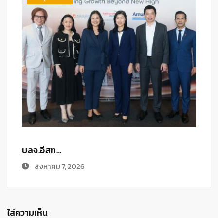
บลจ.ยูโอ…
บ
สิงหาคม 6, 2026
ใส่ความเห็น