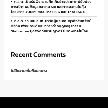
ก.ล.ต. เปิดรับฟังความคิดเห็นร่างประกาศปรับปรุง
การเปิดเผยข้อมูลกองทุน SRI และการลงทุนในหุ้น
โครงการ JUMP+ ของ Thai ESG และ Thai ESGX
ก.ล.ต. ร่วมกับ ธปท. หารือผู้ประกอบธุรกิจสินทรัพย์
ดิจิทัล เพื่อยกระดับแนวทางกำกับดูแลธุรกรรม
Stablecoin มุ่งสกัดกั้นอาชญากรรมทางเทคโนโลยี
Recent Comments
ไม่มีความเห็นที่จะแสดง