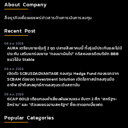
About Company
สื่อธุรกิจเพื่อเผยแพร่ข่าวสารด้านการเงินการลงทุน
Recent Post
08 ส.ค. 2026
AURA เตรียมขายหุ้นกู้ 2 ชุด ปลายสิงหาคมนี้ ทั้งรุ่นมีประกันและไม่มี
ประกัน เสริมแกร่งขยาย "ทองมาเงินไป" ทริสคงเครดิตบริษัท BBB
แนวโน้ม Stable
08 ส.ค. 2026
เปิดตัว SCBUSDADVANTAGE กองทุน Hedge Fund กองแรกจาก
SCBAM ต่อยอด Investment Solution เปิดโอกาสนักลงทุนมือ
อาชีพ เข้าถึงกลยุทธ์การลงทุนระดับสถาบัน
08 ส.ค. 2026
GCAP GOLD เตือนทองคำเสี่ยงผันผวนแรง จับตา 2 ศึก "สหรัฐฯ-
อิหร่าน" และ "ตัวเลขแรงงานสหรัฐฯ" ชี้ชะตาดอกเบี้ยเฟด
Popular Categories