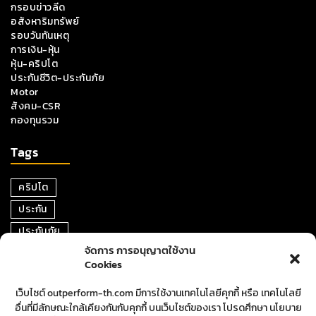
กรอบข่าวลีด
อสังหาริมทรัพย์
รอบวันทันเหตุ
การเงิน-หุ้น
หุ้น-คริปโต
ประกันชีวิต-ประกันภัย
Motor
สังคม-CSR
กองทุนรวม
Tags
คริปโต
ประกัน
ประกันภัย
จัดการ การอนุญาตใช้งาน
หุ้น
Cookies
การเงิน
เว็บไซต์ outperform-th.com มีการใช้งานเทคโนโลยีคุกกี้ หรือ เทคโนโลยี
ตราสารหนี้
อื่นที่มีลักษณะใกล้เคียงกันกับคุกกี้ บนเว็บไซต์ของเรา โปรดศึกษา นโยบาย