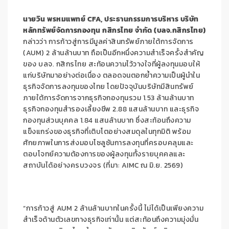
นายวิน พรหมแพทย์ CFA, ประธานกรรมการบริหาร บริษัท
หลักทรัพย์จัดการกองทุน กสิกรไทย จำกัด (บลจ.กสิกรไทย)
กล่าวว่า การก้าวสู่การมีมูลค่าสินทรัพย์ภายใต้การจัดการ
(AUM) 2 ล้านล้านบาท ถือเป็นอีกหนึ่งความสำเร็จครั้งสำคัญ
ของ บลจ. กสิกรไทย สะท้อนความไว้วางใจที่ผู้ลงทุนมอบให้
แก่บริษัทมาอย่างต่อเนื่อง ตลอดจนตอกย้ำความเป็นผู้นำใน
ธุรกิจจัดการลงทุนของไทย โดยปัจจุบันบริษัทมีสินทรัพย์
ภายใต้การจัดการจากธุรกิจกองทุนรวม 1.53 ล้านล้านบาท
ธุรกิจกองทุนสำรองเลี้ยงชีพ 2.88 แสนล้านบาท และธุรกิจ
กองทุนส่วนบุคคล 1.84 แสนล้านบาท ซึ่งสะท้อนถึงความ
แข็งแกร่งของธุรกิจที่เติบโตอย่างสมดุลในทุกมิติ พร้อม
ศักยภาพในการส่งมอบโซลูชันการลงทุนที่ครอบคลุมและ
ตอบโจทย์ความต้องการของผู้ลงทุนทั้งรายบุคคลและ
สถาบันได้อย่างครบวงจร (ที่มา: AIMC ณ มิ.ย. 2569)
“การก้าวสู่ AUM 2 ล้านล้านบาทในครั้งนี้ ไม่ได้เป็นเพียงความ
สำเร็จด้านตัวเลขทางธุรกิจเท่านั้น แต่สะท้อนถึงความมุ่งมั่น