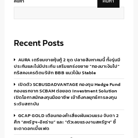
ค้นหา
ค้นหา
Recent Posts
AURA เตรียมขายหุ้นกู้ 2 ชุด ปลายสิงหาคมนี้ ทั้งรุ่นมี
ประกันและไม่มีประกัน เสริมแกร่งขยาย “ทองมาเงินไป”
ทริสคงเครดิตบริษัท BBB แนวโน้ม Stable
เปิดตัว SCBUSDADVANTAGE กองทุน Hedge Fund
กองแรกจาก SCBAM ต่อยอด Investment Solution
เปิดโอกาสนักลงทุนมืออาชีพ เข้าถึงกลยุทธ์การลงทุน
ระดับสถาบัน
GCAP GOLD เตือนทองคำเสี่ยงผันผวนแรง จับตา 2
ศึก “สหรัฐฯ-อิหร่าน” และ “ตัวเลขแรงงานสหรัฐฯ” ชี้
ชะตาดอกเบี้ยเฟด