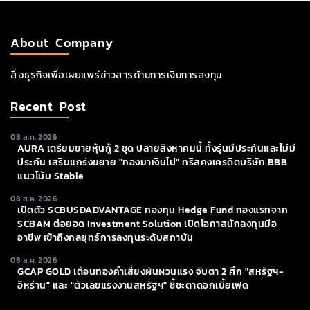
About Company
สื่อธุรกิจเพื่อเผยแพร่ข่าวสารด้านการเงินการลงทุน
Recent Post
08 ส.ค. 2026
AURA เตรียมขายหุ้นกู้ 2 ชุด ปลายสิงหาคมนี้ ทั้งรุ่นมีประกันและไม่มี
ประกัน เสริมแกร่งขยาย "ทองมาเงินไป" ทริสคงเครดิตบริษัท BBB
แนวโน้ม Stable
08 ส.ค. 2026
เปิดตัว SCBUSDADVANTAGE กองทุน Hedge Fund กองแรกจาก
SCBAM ต่อยอด Investment Solution เปิดโอกาสนักลงทุนมือ
อาชีพ เข้าถึงกลยุทธ์การลงทุนระดับสถาบัน
08 ส.ค. 2026
GCAP GOLD เตือนทองคำเสี่ยงผันผวนแรง จับตา 2 ศึก "สหรัฐฯ-
อิหร่าน" และ "ตัวเลขแรงงานสหรัฐฯ" ชี้ชะตาดอกเบี้ยเฟด