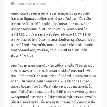
Less than a minute
กลุ่มงานโกลบอลมาร์เก็ตส์ ธนาคารกรุงศรีอยุธยา จำกัด
(มหาชน)
มีมุมมองต่อทิศทางค่าเงินบาทในสัปดาห์นี้ว่า เงิน
บาทสัปดาห์นี้มีแนวโน้มเคลื่อนไหวในกรอบ
37.10-37.95
บาท/ดอลลาร์
เทียบกับสัปดาห์ที่ผ่านมา
เงินบาทปิดแข็ง
ค่าที่
37.52 บาท/ดอลลาร์ หลังซื้อขายในช่วง
37.47-38.10
บาท/ดอลลาร์ โดยเงินบาทแตะระดับแข็งค่าสุดในรอบกว่า
3
สัปดาห์
โดยในสัปดาห์ที่ผ่านมา
เงินดอลลาร์อ่อนค่าเมื่อเทียบ
กับสกุลเงินสำคัญส่วนใหญ่ยกเว้นเงินยูโรและปอนด์ใน
สัปดาห์ที่ผ่านมา
ขณะที่ธนาคารกลางสหรัฐฯ(เฟด)ขึ้นดอกเบี้ย 75
bp
สู่กรอบ
3.75-4.00%
ตามคาด แต่แถลงการณ์ส่งสัญญาณว่าเฟด
ตระหนักถึงการขึ้นดอกเบี้ยอย่างแข็งกร้าวในช่วงที่ผ่านมาและ
การที่นโยบายการเงินส่งผลล่าช้า (
lag)
ต่อกิจกรรมทาง
เศรษฐกิจและภาวะเงินเฟ้อ ทำให้ตลาดมองว่าเฟดจะเริ่มขึ้น
ดอกเบี้ยในอัตราชะลอลง อย่างไรก็ดี ประธานเฟดระบุว่าหาก
เฟดคุมเข้มนโยบายการเงินไม่มากพอ จะทำให้ภาวะเงินเฟ้อยืด
เยื้อ และยังเร็วเกินไปที่จะหารือเรื่องการหยุดขึ้นดอกเบี้ย ยิ่ง