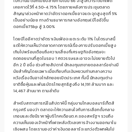
ไปกว่านั้น ดอกเบี้ยปลายทางในปี
66
จะสูงกว่าระดับที่เฟด
เคยคาดไว้ที่
4.50-4.75%
โดยภายหลังการประชุมตลาด
สัญญาล่วงหน้าคาดว่าอัตราดอกเบี้ยอาจแตะจุดสูงสุดที่
5%
เป็นอย่างน้อย ทางด้านธนาคารกลางอังกฤษ(บีโออี)ขึ้น
ดอกเบี้ย
75
bp
สู่
3.00%
โดยบีโออีคาดว่าอัตราเงินเฟ้อจะแตะระดับ
11
%
ในไตรมาสนี้
แต่ให้ความเห็นว่าตลาดคาดการณ์เรื่องการปรับดอกเบี้ยสูง
เกินไปพร้อมเตือนถึงความเสี่ยงที่เศรษฐกิจอังกฤษจะ
ถดถอยนานที่สุดในรอบ 1 ศตวรรษและอาจจะไม่ขยายตัวไป
อีก
2
ปี อนึ่ง ช่วงท้ายสัปดาห์ นักลงทุนเทขายดอลลาร์อย่างมี
นัยสำคัญโดยเฉพาะเมื่อเทียบกับเงินหยวนท่ามกลางความ
หวังเรื่องจีนอาจใกล้ทยอยเปิดประเทศ
ทั้งนี้
นักลงทุนต่าง
ชาติซื้อหุ้นและพันธบัตรไทยสุทธิสูงถึง
14
,
191
ล้านบาท และ
14
,
467 ล้านบาท ตามลำดับ
สำหรับสถานการณ์ในสัปดาห์นี้
กลุ่มงานโกลบอลมาร์เก็ตส์
กรุงศรี มองว่า
ตลาดจะให้ความสนใจกับการเลือกตั้งกลาง
เทอมและดัชนีราคาผู้บริโภคเดือนต.ค.ของสหรัฐฯ รวมถึง
ความเห็นของเจ้าหน้าที่เฟดหลังตัวเลขการจ้างงานออกมาใน
เชิงผสม โดยเรามองว่าค่าเงินดอลลาร์จะแกว่งตัวผกผันไป