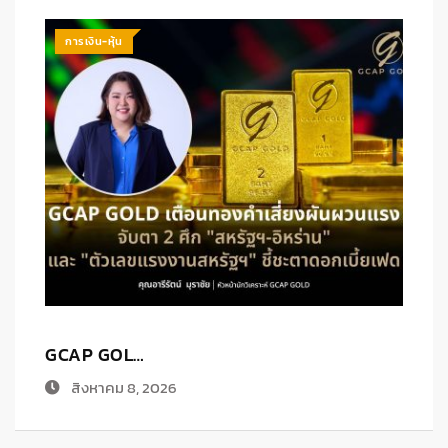
การเงิน-หุ้น
ก.ล.ต. เ…
ส
สิงหาคม 7, 2026