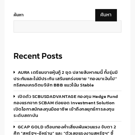
ค้นหา
ค้นหา
Recent Posts
AURA เตรียมขายหุ้นกู้ 2 ชุด ปลายสิงหาคมนี้ ทั้งรุ่นมี
ประกันและไม่มีประกัน เสริมแกร่งขยาย “ทองมาเงินไป”
ทริสคงเครดิตบริษัท BBB แนวโน้ม Stable
เปิดตัว SCBUSDADVANTAGE กองทุน Hedge Fund
กองแรกจาก SCBAM ต่อยอด Investment Solution
เปิดโอกาสนักลงทุนมืออาชีพ เข้าถึงกลยุทธ์การลงทุน
ระดับสถาบัน
GCAP GOLD เตือนทองคำเสี่ยงผันผวนแรง จับตา 2
ศึก “สหรัฐฯ-อิหร่าน” และ “ตัวเลขแรงงานสหรัฐฯ” ชี้