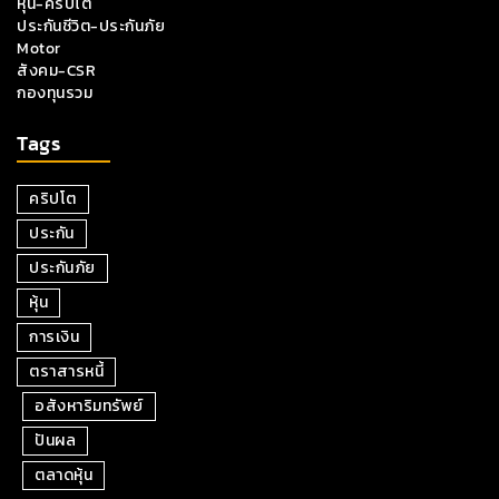
หุ้น-คริปโต
ประกันชีวิต-ประกันภัย
Motor
สังคม-CSR
กองทุนรวม
Tags
คริปโต
ประกัน
ประกันภัย
หุ้น
การเงิน
ตราสารหนี้
อสังหาริมทรัพย์
ปันผล
ตลาดหุ้น