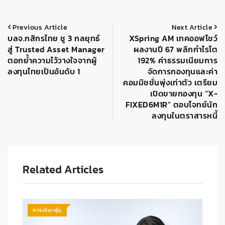
Previous Article
Next Article
บลจ.กสิกรไทย ชู 3 กลยุทธ์
XSpring AM เทคออฟโชว์
สู่ Trusted Asset Manager
ผลงานปี 67 พลิกกำไรโต
ตอกย้ำความไว้วางใจจากผู้
192% ค่าธรรมเนียมการ
ลงทุนไทยเป็นอันดับ 1
จัดการกองทุนและค่า
คอมมิชชั่นพุ่งเท่าตัว เตรียม
เปิดขายกองทุน “X-
FIXED6M1R” ตอบโจทย์นัก
ลงทุนในตราสารหนี้
Related Articles
การเงิน-หุ้น