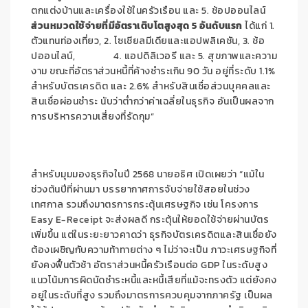
ตกแต่งบ้านและเครื่องใช้ในครัวเรือน และ 5. ช้อปออนไลน์
ส่วนหมวดใช้จ่ายที่มีอัตราเติบโตสูงสุด
5 อันดับแรก
ได้แก่ 1.
ตัวแทนท่องเที่ยว, 2. โซเชียลมีเดียและแอปพลิเคชัน, 3. ช้อ
ปออนไลน์, 4. แอปดิลิเวอรี และ 5. สุขภาพและความ
งาม ขณะที่อัตราส่วนหนี้ที่ค้างชำระเกิน 90 วัน อยู่ที่ระดับ 1.1%
สำหรับบัตรเครดิต และ 2.6% สำหรับสินเชื่อส่วนบุคคลและ
สินเชื่อผ่อนชำระ นับว่าต่ำกว่าค่าเฉลี่ยในธุรกิจ อันเป็นผลจาก
การบริหารความเสี่ยงที่รัดกุม”
สำหรับมุมมองธุรกิจในปี 2568 นายอธิศ เปิดเผยว่า “แม้ใน
ช่วงต้นปีที่ผ่านมา บรรยากาศการจับจ่ายใช้สอยในช่วง
เทศกาล รวมถึงมาตรการกระตุ้นเศรษฐกิจ เช่น โครงการ
Easy E-Receipt จะส่งผลดี กระตุ้นให้ยอดใช้จ่ายผ่านบัตร
เพิ่มขึ้น แต่ในระยะยาวคาดว่า ธุรกิจบัตรเครดิตและสินเชื่อยัง
ต้องเผชิญกับความท้าทายต่าง ๆ ไม่ว่าจะเป็น ภาวะเศรษฐกิจที่
ยังคงฟื้นตัวช้า อัตราส่วนหนี้ครัวเรือนต่อ GDP ในระดับสูง
แนวโน้มการผิดนัดชำระหนี้และหนี้เสียที่แม้จะทรงตัว แต่ยังคง
อยู่ในระดับที่สูง รวมถึงมาตรการควบคุมจากภาครัฐ เป็นผล