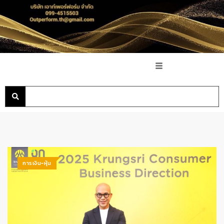
การเงิน-หุ้น