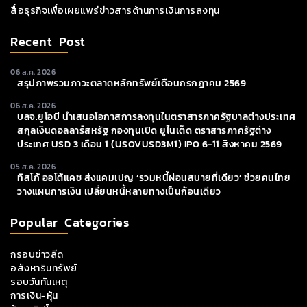
สื่อธุรกิจเพื่อเผยแพร่ข่าวสารด้านการเงินการลงทุน
Recent Post
06 ส.ค. 2026
สรุปภาพรวมภาวะตลาดหลักทรัพย์เดือนกรกฎาคม 2569
06 ส.ค. 2026
บลจ.ยูโอบี นำเสนอโอกาสการลงทุนในตราสารภาครัฐบาลต่างประเทศ
สกุลเงินดอลลาร์สหรัฐ กองทุนเปิด ยูไนเต็ด ตราสารภาครัฐต่าง
ประเทศ USD 3 เดือน 1 (USOVUSD3M1) IPO 6-11 สิงหาคม 2569
05 ส.ค. 2026
ทิสโก้ ออโต้แคช ส่งแคมเปญ ‘รวมหนี้ผ่อนสบายที่เดียว’ ช่วยคนไทย
วางแผนการเงิน เปลี่ยนหนี้หลายทางเป็นก้อนเดียว
Popular Categories
กรอบข่าวลีด
อสังหาริมทรัพย์
รอบวันทันเหตุ
การเงิน-หุ้น