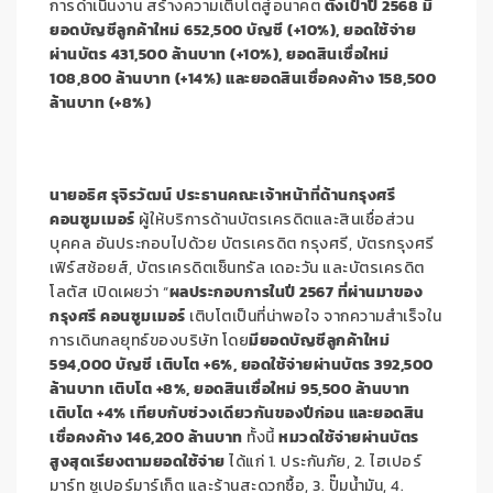
การดำเนินงาน สร้างความเติบโตสู่อนาคต
ตั้งเป้าปี
2568 มี
ยอดบัญชีลูกค้าใหม่ 652,500 บัญชี (+10%), ยอดใช้จ่าย
ผ่านบัตร 431,500 ล้านบาท (+10%), ยอดสินเชื่อใหม่
108,800 ล้านบาท (+14%) และยอดสินเชื่อคงค้าง 158,500
ล้านบาท (+8%)
นายอธิศ รุจิรวัฒน์
ประธานคณะเจ้าหน้าที่ด้านกรุงศรี
คอนซูมเมอร์
ผู้ให้บริการด้านบัตรเครดิตและสินเชื่อส่วน
บุคคล อันประกอบไปด้วย บัตรเครดิต กรุงศรี, บัตรกรุงศรี
เฟิร์สช้อยส์, บัตรเครดิตเซ็นทรัล เดอะวัน และบัตรเครดิต
โลตัส เปิดเผยว่า “
ผลประกอบการในปี
2567
ที่ผ่านมาของ
กรุงศรี คอนซูมเมอร์
เติบโตเป็นที่น่าพอใจ จากความสำเร็จใน
การเดินกลยุทธ์ของบริษัท โดย
มี
ยอดบัญชีลูกค้าใหม่
594,000 บัญชี เติบโต +6%, ยอดใช้จ่ายผ่านบัตร
392,500
ล้านบาท เติบโต
+8%, ยอดสินเชื่อใหม่ 95,500
ล้านบาท
เติบโต
+4% เทียบกับช่วงเดียวกันของปีก่อน และยอดสิน
เชื่อคงค้าง 146,200 ล้านบาท
ทั้งนี้
หมวดใช้จ่ายผ่านบัตร
สูงสุดเรียงตามยอดใช้จ่าย
ได้แก่ 1. ประกันภัย, 2. ไฮเปอร์
มาร์ท ซูเปอร์มาร์เก็ต และร้านสะดวกซื้อ, 3. ปั๊มน้ำมัน, 4.