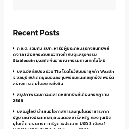
Recent Posts
ก.ล.ต. ร่วมกับ ธปท. หารือผู้ประกอบธุรกิจสินทรัพย์
ดิจิทัล เพื่อยกระดับแนวทางกำกับดูแลธุรกรรม
Stablecoin มุ่งสกัดกั้นอาชญากรรมทางเทคโนโลยี
บลจ.อีสท์สปริง ร่วม Ttb โรดโชว์สัมมนาลูกค้า Wealth
จ.ชลบุรี อัปเดตมุมมองลงทุนพร้อมแนะกลยุทธ์จัดพอร์ต
สร้างการเติบโตอย่างยั่งยืน
สรุปภาพรวมภาวะตลาดหลักทรัพย์เดือนกรกฎาคม
2569
บลจ.ยูโอบี นำเสนอโอกาสการลงทุนในตราสารภาค
รัฐบาลต่างประเทศสกุลเงินดอลลาร์สหรัฐ กองทุนเปิด
ยูไนเต็ด ตราสารภาครัฐต่างประเทศ USD 3 เดือน 1