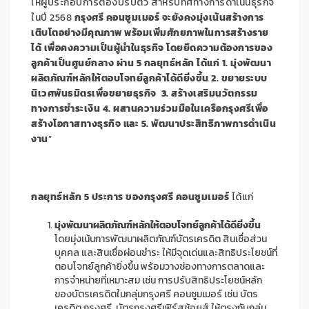
ให้ผู้ประกอบการต้องปรับตัว สำหรับทิศทางการดำเนินธุรกิจ
ในปี 2568
กรุงศรี คอนซูมเมอร์ จะยังคงมุ่งเน้นสร้างการ
เติบโตอย่างมีคุณภาพ พร้อมเพิ่มศักยภาพในการสร้างราย
ได้ เพื่อคงความเป็นผู้นำในธุรกิจ โดยยึดความต้องการของ
ลูกค้าเป็นศูนย์กลาง ผ่าน
5 กลยุทธ์หลัก ได้แก่ 1.
มุ่งพัฒนา
ผลิตภัณฑ์หลัก
ให้ตอบโจทย์ลูกค้าได้ดียิ่งขึ้น
2. ขยายระบบ
นิเวศพันธมิตรเพื่อขยายธุรกิจ 3.
สร้างเสริมนวัตกรรม
ทางการชำระเงิน
4. ผสานความร่วมมือในเครือกรุงศรีเพื่อ
สร้างโอกาสทางธุรกิจ และ 5. พัฒนาประสิทธิภาพการดำเนิน
งาน
”
กลยุทธ์หลัก
5 ประการ
ของกรุงศรี คอนซูมเมอร์
ได้แก่
มุ่งพัฒนาผลิตภัณฑ์หลัก
ให้ตอบโจทย์ลูกค้าได้ดียิ่งขึ้น
โดยมุ่งเน้นการพัฒนาผลิตภัณฑ์บัตรเครดิต สินเชื่อส่วน
บุคคล และสินเชื่อผ่อนชำระ ให้มีจุดเด่นและสิทธิประโยชน์ที่
ตอบโจทย์ลูกค้ายิ่งขึ้น พร้อมวางช่องทางการตลาดและ
การจำหน่ายที่เหมาะสม เช่น การปรับสิทธิประโยชน์หลัก
ของบัตรเครดิตในกลุ่มกรุงศรี คอนซูมเมอร์ เช่น บัตร
เครดิต กรุงศรี, บัตรกรุงศรีเฟิร์สช้อยส์ ให้ตรงกับกลุ่ม