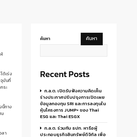
ค้นหา
ค้นหา
ให้
Recent Posts
ีได้
เร่ง
จุบัน
ที่
ล
กระ
ก.ล.ต. เปิดรับฟังความคิดเห็น
ร่างประกาศปรับปรุงการเปิดเผย
ข้อมูลกองทุน SRI และการลงทุนใน
้งนี้
ทาง
หุ้นโครงการ JUMP+ ของ Thai
สม
ESG และ Thai ESGX
ก.ล.ต. ร่วมกับ ธปท. หารือผู้
วลา
ประกอบธุรกิจสินทรัพย์ดิจิทัล เพื่อ