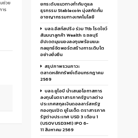
ามช่วย
ยกระดับแนวทางกำกับดูแล
าการ
ธุรกรรม Stablecoin มุ่งสกัดกั้น
อาชญากรรมทางเทคโนโลยี
บลจ.อีสท์สปริง ร่วม Ttb โรดโชว์
สัมมนาลูกค้า Wealth จ.ชลบุรี
อัปเดตมุมมองลงทุนพร้อมแนะ
กลยุทธ์จัดพอร์ตสร้างการเติบโต
อย่างยั่งยืน
สรุปภาพรวมภาวะ
ตลาดหลักทรัพย์เดือนกรกฎาคม
2569
บลจ.ยูโอบี นำเสนอโอกาสการ
ลงทุนในตราสารภาครัฐบาลต่าง
ประเทศสกุลเงินดอลลาร์สหรัฐ
กองทุนเปิด ยูไนเต็ด ตราสารภาค
รัฐต่างประเทศ USD 3 เดือน 1
(USOVUSD3M1) IPO 6-
11 สิงหาคม 2569