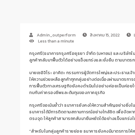
Admin_outperform
สิงหาคม 15, 2022
Less than a minute
กรุงศรี
(ธนาคารกรุงศรีอยุธยา จำกัด (มหาชน)
และบริษัทใน
ลูกค้า
กลับมาฟื้นตัวได้อย่างแข็งแกร่ง
และยั่งยืน
ตาม
มาตรก
นายเซอิจิโระ อาคิตะ กรรมการผู้จัดการใหญ่และประธานเจ้า
ให้ความช่วยเหลือลูกค้าทุกกลุ่มอย่างต่อเนื่อง
ผ่านมาตรการ
การฟื้นตัวทางเศรษฐกิจยังคงดำเนินไปอย่างค่อยเป็นค่อย
ทบกับค่าครองชีพและต้นทุนของภาคธุรกิจ
กรุงศรีขอเน้นย้ำว่า ธนาคารยังคงให้ความสำคัญ
อย่างยิ่งใ
ธนาคาร
ได้
มี
การ
ติดตาม
สถานการณ์อย่าง
ใกล้ชิด
เพื่อ
จัดหา
ตรงจุด
ให้ลูกค้าสามารถกลับมายืนหยัดได้อย่างแข็งแกร่ง
“
สำหรับในกลุ่มลูกค้า
รายย่อย ธนาคารยังคงมีมาตรการ
ให้