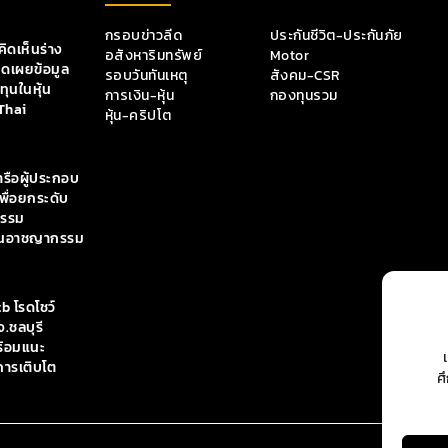
กรอบข่าวลีด
ประกันชีวิต-ประกันภัย
ิดเห็นร่าง
อสังหาริมทรัพย์
Motor
ิดเผยข้อมูล
รอบวันทันเหตุ
สังคม-CSR
ุนในหุ้น
การเงิน-หุ้น
กองทุนรวม
Thai
หุ้น-คริปโต
ารือผู้ประกอบ
เพื่อยกระดับ
กรรม
กั้นอาชญากรรม
tb โรดโชว์
.ชลบุรี
ร้อมแนะ
การเติบโต
ศ