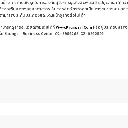
น้นย้ำมาตรการเชิงรุกในการ
ส่ง
ทีมผู้จัดการธุรกิจสัมพันธ
เข้าไปดูแลและให้คว
ิ การเพิ่มสภาพคล่องทางการเงิน การลดอัตราดอกเบี้ย การขยายระยะเวล
กค้าสามารถประคับประคองและเดินหน้าธุรกิจต่อไปได้
”
มารถดูรายละเอียดเพิ่มเติมได้ที่
Www
.
Krungsri
.
Com
หรือ
ผู้ประกอบธุรกิจ
รือ
Krungsri Business Center
02
–
2966262,
02
–
6262626