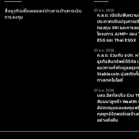
สื่อธุรกิจเพื่อเผยแพร่ข่าวสารด้านการเงิน
07 ส.ค. 2026
ก.ล.ต. เปิดรับฟังความค
การลงทุน
ประกาศปรับปรุงการเป
กองทุน SRI และการลงท
โครงการ JUMP+ ของ 
ESG และ Thai ESGX
07 ส.ค. 2026
ก.ล.ต. ร่วมกับ ธปท. ห
ธุรกิจสินทรัพย์ดิจิทัล 
แนวทางกำกับดูแลธุร
Stablecoin มุ่งสกัด
ทางเทคโนโลยี
07 ส.ค. 2026
บลจ.อีสท์สปริง ร่วม T
สัมมนาลูกค้า Wealth จ
อัปเดตมุมมองลงทุนพ
กลยุทธ์จัดพอร์ตสร้าง
อย่างยั่งยืน