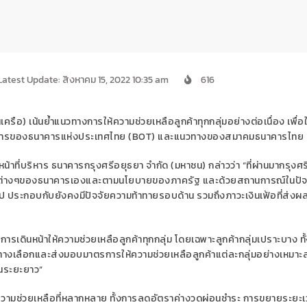
Latest Update: สิงหาคม 15, 2022 10:35 am
616
เครือ
)
เน้นย้ำแนวทางการ
ให้ความช่วยเหลือลูกค้าทุกกลุ่มอย่างต่อเนื่อง
เพื่อ
าร
ของ
ธนาคารแห่งประเทศไทย (
BOT
)
และแนวทาง
ของ
สมาคมธนาคารไทย
หน้าที่บริหาร ธนาคารกรุงศรีอยุธยา จำกัด (มหาชน)
กล่าว
ว่า
“
ที่ผ่านมากรุงศร
ต่างๆ
ของธนาคารเองและตามนโยบายของภาครัฐ
และด้วยสถานการณ์ใน
ปัจ
ไป ประกอบกับยังคงมี
ปัจจัยความท้าทายรอบด้าน
รวมถึงภาวะเงินเฟ้อ
ที่ส่ง
ผ
น
การ
เดินหน้า
ให้ความช่วยเหลือลูกค้าทุกกลุ่ม
โดย
เฉพาะลูกค้ากลุ่มเปราะบาง
ทั
ทางเลือกและ
ส่งมอบ
มาตรการให้
ความช่วยเหลือ
ลูกค้า
แต่ละ
กลุ่ม
อย่างเหมาะ
ในระยะยาว
”
ความช่วยเหลือที่หลากหลา
ย
ทั้งการลดอัตราค่างวดผ่อนชำระ การขยายระยะเ