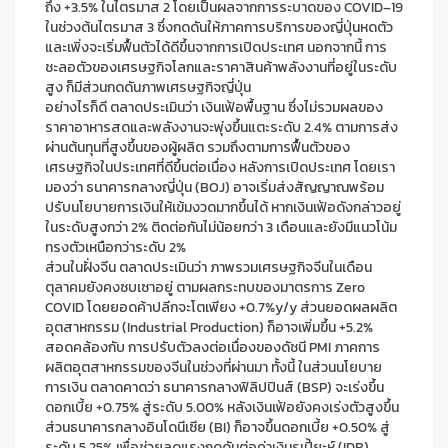
ถึง
+
3
.
5
%
ในไตรมาส
2
โดยเป็นผลจากการระบาดของ
COVID
–
19
ในช่วงต้นไตรมาส
3
ซึ่งกดดันให้ภาคการบริการของญี่ปุ่นหดตัว
และเพิ่งจะเริ่มฟื้นตัวได้ดีขึ้นจากการเปิดประเทศ นอกจากนี้ การ
ชะลอตัวของเศรษฐกิจโลกและราคาสินค้าพลังงานที่อยู่ในระดับ
สูง ก็มีส่วนกดดันภาพเศรษฐกิจญี่ปุ่น
อย่างไรก็ดี ตลาดประเมินว่า เงินเฟ้อพื้นฐาน ซึ่งไม่รวมผลของ
ราคาอาหารสดและพลังงานจะพุ่งขึ้นแตะระดับ
2
.
4
%
ตามการส่ง
ผ่านต้นทุนที่สูงขึ้นของผู้ผลิต รวมถึงตามการฟื้นตัวของ
เศรษฐกิจในประเทศที่ดีขึ้นต่อเนื่อง หลังการเปิดประเทศ
โดยเรา
มองว่า ธนาคารกลางญี่ปุ่น
(
BOJ
)
อาจเริ่มส่งสัญญาณพร้อม
ปรับนโยบายการเงินให้เข้มงวดมากขึ้นได้ หากเงินเฟ้อดังกล่าวอยู่
ในระดับสูงกว่า
2
%
ติดต่อกันไม่น้อยกว่า
3
เดือนและยังมีแนวโน้ม
ทรงตัวเหนือกว่าระดับ
2
%
ส่วนในฝั่งจีน ตลาดประเมินว่า ภาพรวมเศรษฐกิจจีนในเดือน
ตุลาคมยังคงซบเซาอยู่ ตามผลกระทบของมาตรการ
Zero
COVID
โดยยอดค้าปลีกจะโตเพียง
+
0
.
7
%
y
/
y
ส่วนยอดผลผลิต
อุตสาหกรรม
(
Industrial Production
)
ก็อาจเพิ่มขึ้น
+
5
.
2
%
สอดคล้องกับ การปรับตัวลงต่อเนื่องของดัชนี
PMI
ภาคการ
ผลิตอุตสาหกรรมของจีนในช่วงที่ผ่านมา ทั้งนี้ ในส่วนนโยบาย
การเงิน ตลาดคาดว่า ธนาคารกลางฟิลิปปินส์
(
BSP
)
จะเร่งขึ้น
ดอกเบี้ย
+
0
.
75
%
สู่ระดับ
5
.
00
%
หลังเงินเฟ้อยังคงเร่งตัวสูงขึ้น
ส่วนธนาคารกลางอินโดนีเซีย
(
BI
)
ก็อาจขึ้นดอกเบี้ย
+
0
.
50
%
สู่
ระดับ
5
.
25
%
เพื่อช่วยลดแรงกดดันต่อค่าเงินรูเปี้ยะห์
(
IDR
)