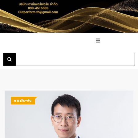
การเงิน-หุ้น