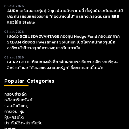
08 ส.ค. 2026
AURA เตรียมขายหุ้นกู้ 2 ชุด ปลายสิงหาคมนี้ ทั้งรุ่นมีประกันและไม่มี
ประกัน เสริมแกร่งขยาย "ทองมาเงินไป" ทริสคงเครดิตบริษัท BBB
แนวโน้ม Stable
08 ส.ค. 2026
เปิดตัว SCBUSDADVANTAGE กองทุน Hedge Fund กองแรกจาก
SCBAM ต่อยอด Investment Solution เปิดโอกาสนักลงทุนมือ
อาชีพ เข้าถึงกลยุทธ์การลงทุนระดับสถาบัน
08 ส.ค. 2026
GCAP GOLD เตือนทองคำเสี่ยงผันผวนแรง จับตา 2 ศึก "สหรัฐฯ-
อิหร่าน" และ "ตัวเลขแรงงานสหรัฐฯ" ชี้ชะตาดอกเบี้ยเฟด
Popular Categories
กรอบข่าวลีด
อสังหาริมทรัพย์
รอบวันทันเหตุ
การเงิน-หุ้น
หุ้น-คริปโต
ประกันชีวิต-ประกันภัย
Motor