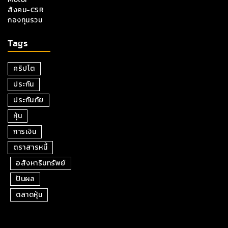
สังคม-CSR
กองทุนรวม
Tags
คริปโต
ประกัน
ประกันภัย
หุ้น
การเงิน
ตราสารหนี้
อสังหาริมทรัพย์
ปันผล
ตลาดหุ้น