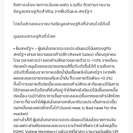
ทิศทางนโยบายการเงินของเฟด รวมถึง ติดตามรายงาน
ข้อมูลเศรษฐกิจสำคัญ จากฝั่งจีนและสหรัฐฯ
โดยในส่วนของรายงานข้อมูลเศรษฐกิจที่น่าสนใจมีดังนี้
มุมมองเศรษฐกิจทั่วโลก
▪
ฝั่งสหรัฐฯ
–
ผู้เล่นในตลาดจะรอประเมินแนวโน้มเศรษฐกิจ
สหรัฐฯ ผ่านรายงานยอดค้าปลีก
(
Retail Sales
)
เดือนตุลาคม
โดย ตลาดคาดว่า ยอดค้าปลีกอาจขยายตัวราว
+
1
.
0
%
จากเดือน
ก่อนหน้า หนุนโดยยอดขายรถยนต์ที่ปรับตัวขึ้นได้ดี รวมถึงการ
ปรับตัวขึ้นของราคาขายปลีกน้ำมันเชื้อเพลิงในสหรัฐฯ
(
หากหัก
ผลของยอดขายรถยนต์และน้ำมัน ก็จะขยายตัวเพียง
+
0
.
2
%)
ทั้งนี้ การขยายตัวต่อเนื่องของยอดค้าปลีกจะสะท้อนแนวโน้มการ
ใช้จ่ายของครัวเรือนที่ยังดีอยู่ ทำให้เฟดยังมีแนวโน้มขึ้นดอกเบี้ย
ต่อเนื่อง
(
แม้ว่าอัตราการขึ้นอาจชะลอลง
)
ซึ่งหากยอดค้าปลีกโตก
ว่าคาด ก็อาจทำให้ผู้เล่นในตลาดกลับมากังวลประเด็นการเร่งขึ้น
ดอกเบี้ยของเฟดอีกครั้งได้
(
Good news is Bad news for the
market
)
อย่างไรก็ดี ผู้เล่นในตลาดจะรอประเมินแนวโน้มนโยบายการเงิน
ของเฟด ผ่านถ้อยแถลงของบรรดาเจ้าหน้าที่เฟด
(
ส่วนใหญ่เป็น
FOMC Voting Members
)
หลังจากที่ล่าสุด รายงานเงินเฟ้อ
CPI