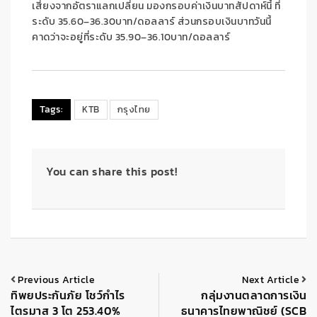
เสี่ยง
จากอัตราแลกเปลี่ยน
มองกรอบค่าเงินบาทสัปดาห์นี้ ที่
ระดับ
3
5
.
6
0
–
3
6
.
3
0
บาท/ดอลลาร์
ส่วนกรอบเงินบาทวันนี้
คาดว่าจะอยู่ที่ระดับ
3
5
.
90
–
3
6
.
10
บาท/ดอลลาร์
Tags:
KTB
กรุงไทย
You can share this post!
Previous Article
Next Article
ทิพยประกันภัย โชว์กำไร
กลุ่มงานตลาดการเงิน
ไตรมาส 3 โต 253.40%
ธนาคารไทยพาณิชย์ (SCB