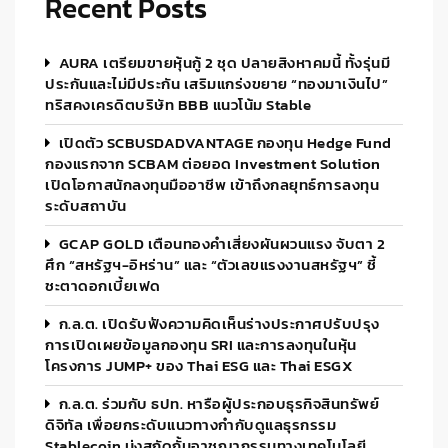
Recent Posts
AURA เตรียมขายหุ้นกู้ 2 ชุด ปลายสิงหาคมนี้ ทั้งรุ่นมี
ประกันและไม่มีประกัน เสริมแกร่งขยาย “ทองมาเงินไป”
ทริสคงเครดิตบริษัท BBB แนวโน้ม Stable
เปิดตัว SCBUSDADVANTAGE กองทุน Hedge Fund
กองแรกจาก SCBAM ต่อยอด Investment Solution
เปิดโอกาสนักลงทุนมืออาชีพ เข้าถึงกลยุทธ์การลงทุน
ระดับสถาบัน
GCAP GOLD เตือนทองคำเสี่ยงผันผวนแรง จับตา 2
ศึก “สหรัฐฯ-อิหร่าน” และ “ตัวเลขแรงงานสหรัฐฯ” ชี้
ชะตาดอกเบี้ยเฟด
ก.ล.ต. เปิดรับฟังความคิดเห็นร่างประกาศปรับปรุง
การเปิดเผยข้อมูลกองทุน SRI และการลงทุนในหุ้น
โครงการ JUMP+ ของ Thai ESG และ Thai ESGX
ก.ล.ต. ร่วมกับ ธปท. หารือผู้ประกอบธุรกิจสินทรัพย์
ดิจิทัล เพื่อยกระดับแนวทางกำกับดูแลธุรกรรม
Stablecoin มุ่งสกัดกั้นอาชญากรรมทางเทคโนโลยี