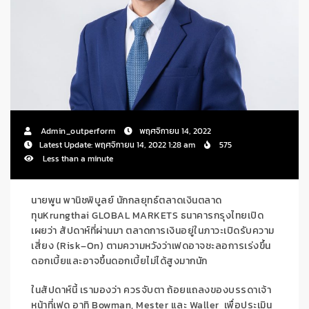
Admin_outperform
พฤศจิกายน 14, 2022
Latest Update: พฤศจิกายน 14, 2022 1:28 am
575
Less than a minute
นาย
พูน พานิชพิบูลย์ นักกลยุทธ์ตลาดเงินตลาด
ทุน
Krungthai
GLOBAL MARKETS
ธนาคารกรุงไทย
เปิด
เผยว่า
สัปดาห์ที่ผ่านมา
ตลาดการเงินอยู่ในภาวะเปิดรับความ
เสี่ยง
(
Risk
–
On
) ตามความหวังว่าเฟดอาจชะลอการเร่งขึ้น
ดอกเบี้ยและอาจขึ้นดอกเบี้ยไม่ได้สูงมากนัก
ในสัปดาห์นี้
เรามองว่า
ควรจับตา
ถ้อยแถลงของบรรดาเจ้า
หน้าที่เฟด
อาทิ
Bowman,
Mester
และ
Waller
เพื่อประเมิน