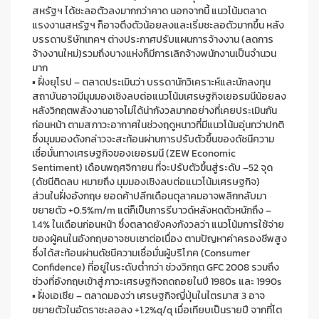
สหรัฐฯ ได้ชะลอตัวลงมากกว่าคาด นอกจากนี้ แนวโน้มตลาด
แรงงานสหรัฐฯ ก็อาจตึงตัวน้อยลงและเริ่มชะลอตัวมากขึ้น หลัง
บรรดาบริษัทเทคฯ ต่างประกาศปรับแผนการจ้างงาน
(
ลดการ
จ้างงานใหม่
)
รวมถึงบางแห่งก็มีการเลิกจ้างพนักงานเป็นจำนวน
มาก
▪
ฝั่งยุโรป
–
ตลาดประเมินว่า บรรดานักวิเคราะห์และนักลงทุน
สถาบันอาจมีมุมมองเชิงลบต่อแนวโน้มเศรษฐกิจเยอรมนีน้อยลง
หลังวิกฤตพลังงานอาจไม่ได้น่ากังวลมากอย่างที่เคยประเมินกัน
ก่อนหน้า ตามสภาวะอากาศในช่วงฤดูหนาวที่มีแนวโน้มอุ่นกว่าปกติ
ซึ่งมุมมองดังกล่าวจะสะท้อนผ่านการปรับตัวขึ้นของดัชนีความ
เชื่อมั่นทางเศรษฐกิจของเยอรมนี
(
ZEW Economic
Sentiment
)
เดือนพฤศจิกายน ที่จะปรับตัวขึ้นสู่ระดับ
–
52
จุด
(
ดัชนีติดลบ หมายถึง มุมมองเชิงลบต่อแนวโน้มเศรษฐกิจ
)
ส่วนในฝั่งอังกฤษ ยอดค้าปลีกเดือนตุลาคมอาจพลิกกลับมา
ขยายตัว
+
0
.
5
%
m
/
m
แต่ก็เป็นการรีบาวด์หลังหดตัวหนักถึง
–
1
.
4
%
ในเดือนก่อนหน้า ซึ่งตลาดยังคงกังวลว่า แนวโน้มการใช้จ่าย
ของผู้คนในอังกฤษอาจซบเซาต่อเนื่อง ตามปัญหาค่าครองชีพสูง
ซึ่งได้สะท้อนผ่านดัชนีความเชื่อมั่นผู้บริโภค
(
Consumer
Confidence
)
ที่อยู่ในระดับต่ำกว่า ช่วงวิกฤต
GFC 2008
รวมถึง
ช่วงที่อังกฤษเข้าสู่ภาวะเศรษฐกิจถดถอยในปี
1980s
และ
1990s
▪
ฝั่งเอเชีย
–
ตลาดมองว่า เศรษฐกิจญี่ปุ่นในไตรมาส
3
อาจ
ขยายตัวในอัตราชะลอลง
+
1
.
2
%
q
/
q
เมื่อเทียบเป็นรายปี จากที่โต