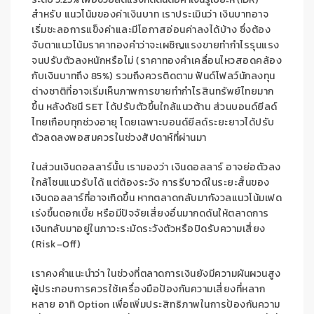
สำหรับ แนวโน้มของค่าเงินบาท
เราประเมินว่า
เงินบาท
อาจ
เริ่มชะลอการแข็งค่าและมีโอกาสอ่อนค่าลงได้บ้าง ซึ่งต้อง
จับตาแนวโน้มราคาทองคำว่าจะเผชิญแรงขายทำกำไรรุนแรง
จนปรับตัวลงหนักหรือไม่ (ราคาทองคำเคลื่อนไหวสอดคล้อง
กับเงินบาทถึง 85%) รวมถึงควรติดตาม ฟันด์โฟลว์นักลงทุน
ต่างชาติที่อาจเริ่มเห็นภาพการขายทำกำไรสินทรัพย์ไทยมาก
ขึ้น หลังดัชนี
SET
ได้ปรับตัวขึ้นใกล้แนวต้าน ส่วนบอนด์ยีลด์
ไทยเกือบทุกช่วงอายุ โดยเฉพาะบอนด์ยีลด์ระยะยาวได้ปรับ
ตัวลดลงพอสมควรในช่วงสัปดาห์ที่ผ่านมา
ในส่วนเงินดอลลาร์นั้น
เรามองว่า
เงินดอลลาร์
อาจย่อตัวลง
ใกล้โซนแนวรับได้
แต่ต้องระวัง
การรีบาวด์ในระยะสั้นของ
เงิ
นดอลลาร์ที่อาจเกิดขึ้น หากตลาดกลับมากังวลแนวโน้มเฟด
เร่งขึ้นดอกเบี้ย หรือมีปัจจัยเสี่ยงอื่นมากดดัน
ให้
ตลาดการ
เงิน
กลับมาอยู่ในภาวะระมัดระวังตัวหรือปิดรับความเสี่ยง
(
Risk
–
Off
)
เราคงคำแนะนำว่า
ในช่วงที่ตลาดการเงินยังมีความผันผวนสูง
ผู้ประกอบการควรใช้
เครื่องมือป้องกันความเสี่ยงที่หลาก
หลาย อาทิ
Option
เพื่อเพิ่มประสิทธิภาพในการป้องกันความ