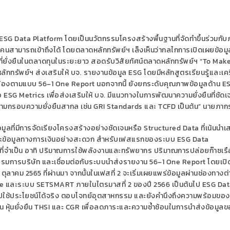
ESG Data Platform
โดยเป็นนวัตกรรมโครงสร้างพื้นฐานที่จัดทำขึ้นร่วมกั
ทุกคนสามารถเข้าถึงได้ โดยตลาดหลักทรัพย์ฯ เล็งเห็นว่ากลไกการเปิดเผยข้อมู
ี่ยั่งยืนในตลาดทุนในระยะยาว สอดรับวิสัยทัศน์ตลาดหลักทรัพย์ฯ “
To Make
ดหลักทรัพย์ฯ ส่งเสริมให้ บจ. รายงานข้อมูล
ESG
โดยมีหลักสูตรเรียนรู้และเคร
ดคล้องตามแบบ
56
–
1 One Report
นอกจากนี้ ยังยกระดับคุณภาพข้อมูลด้าน
E
ือ
ESG Metrics
เพื่อส่งเสริมให้ บจ. มีแนวทางในการพัฒนาความยั่งยืนที่ชัด
ามกรอบความยั่งยืนสากล เช่น
GRI Standards
และ
TCFD
เป็นต้น” นายภาก
มูลที่มีการจัดเรียงโครงสร้างอย่างชัดเจนหรือ
Structured Data
ที่เน้นนำ
และข้อมูลทางการเงินอย่างสะดวก สำหรับเฟสแรกของระบบ
ESG Data
นที่จำเป็น อาทิ ปริมาณการใช้พลังงานและทรัพยากร ปริมาณการปล่อยก๊าซเร
กรรมการบริษัท และเชื่อมต่อกับระบบนำส่งรายงาน
56
–
1 One Report
โดยเปิด
3
ตุลาคม
2565
ที่ผ่านมา จากนั้นในเฟสที่
2
จะเริ่มเผยแพร่ข้อมูลผ่านช่องทางต่
de
และระบบ
SETSMART
ภายในไตรมาสที่
2
ของปี
2566
เป็นต้นไป
ESG Dat
นำไปใช้ประโยชน์ได้จริง ตอบโจทย์อุตสาหกรรม และยังคำนึงถึงความพร้อมของ
 หุ้นยั่งยืน
THSI
และ
CGR
เพื่อลดภาระและความซ้ำซ้อนในการนำส่งข้อมูลข