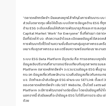
“ตลาดหลักทรัพย์ฯ มีแผนกลยุทธ์สำคัญในการพัฒนาระบบ
ส่วนในตลาดทุน เพื่อให้เป็นระบบจัดการข้อมูลด้าน
ESG
ที่
ด้าน
ESG
จะขับเคลื่อนให้เกิดการพัฒนาธุรกิจและการลงทุนท
Capital Market
‘
Work
’
for Everyone
” ซึ่งที่ผ่านมา ตลา
มือที่ช่วยให้ บจ. เกิดความเข้าใจและเปิดเผยข้อมูลได้สอ
การพัฒนาตัวชี้วัดด้านความยั่งยืนตามกลุ่มอุตสาหกรรมหร
เหมาะกับอุตสาหกรรม และเตรียมความพร้อมก่อนรายงานต
ระบบ
ESG Data Platform
มีจุดเด่น คือ การออกแบบชุดข้อ
ข้อมูลเชิงปริมาณที่สามารถเปรียบเทียบกับอุตสาหกรรม
Platform
ตลาดหลักทรัพย์ฯ จะรวบรวมข้อมูล
ESG
พื้นฐา
กระจก ข้อมูลเกี่ยวกับพนักงาน รวมถึงข้อมูลเกี่ยวกับคณะ
บจ. จัดทำและนำส่งข้อมูล
ESG
ผ่านระบบ
SETLink
ตั้งแต่
ของตลาดหลักทรัพย์ฯ เช่น
SET Website,
เว็บไซต์
settra
Platform
จะมีการพัฒนาอย่างต่อเนื่อง โดยเน้นข้อมูลที่
นอกจากนี้ ยังมีแผนที่จะนำข้อมูล
ESG
ไปใช้ในการประเมิน เช่น
ด้วย