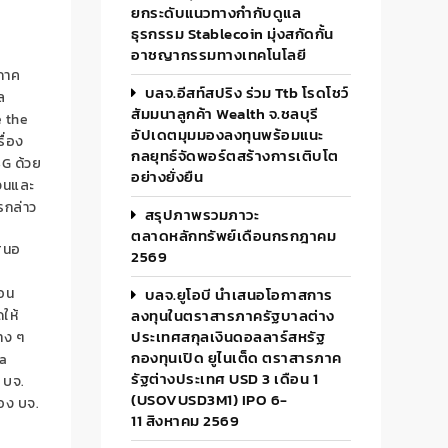
ยกระดับแนวทางกำกับดูแล
ธุรกรรม Stablecoin มุ่งสกัดกั้น
อาชญากรรมทางเทคโนโลยี
บภาค
บลจ.อีสท์สปริง ร่วม Ttb โรดโชว์
ล
สัมมนาลูกค้า Wealth จ.ชลบุรี
 the
อัปเดตมุมมองลงทุนพร้อมแนะ
ื่อง
กลยุทธ์จัดพอร์ตสร้างการเติบโต
SG
ด้วย
อย่างยั่งยืน
เจนและ
รกล่าว
สรุปภาพรวมภาวะ
ตลาดหลักทรัพย์เดือนกรกฎาคม
เสนอ
2569
ือน
บลจ.ยูโอบี นำเสนอโอกาสการ
ลงทุนในตราสารภาครัฐบาลต่าง
ให้
ประเทศสกุลเงินดอลลาร์สหรัฐ
าง ๆ
กองทุนเปิด ยูไนเต็ด ตราสารภาค
a
รัฐต่างประเทศ USD 3 เดือน 1
 บจ.
(USOVUSD3M1) IPO 6-
อง บจ.
11 สิงหาคม 2569