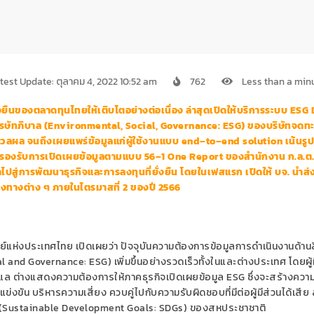
test Update: ตุลาคม 4, 2022 10:52 am
762
Less than a min
ยืนของตลาดทุนไทยให้เติบโตอย่างต่อเนื่อง ล่าสุดเปิดให้บริการระบบ
ESG 
รษัทภิบาล (
Environmental, Social, Governance
:
ESG
) ของบริษัทจดทะ
ะมวลผล จนถึงเผยแพร่ข้อมูลแก่ผู้ใช้งานแบบ
end
–
to
–
end solution
เน้นรู
งิน รองรับการเปิดเผยข้อมูลตามแบบ
56
–
1 One Report
ของ
สำนักงาน ก.ล.ต.
ไปสู่การพัฒนาธุรกิจและการลงทุนที่ยั่งยืน โดยในเฟสแรก เปิดให้ บจ. นำส่
องทางต่าง ๆ ภายในไตรมาสที่ 2 ของปี 2566
ย์แห่งประเทศไทย
เปิดเผยว่า ปัจจุบันความต้องการข้อมูลการดำเนินงานด้านส
al and Governance
:
ESG
) เพิ่มขึ้นอย่างรวดเร็วทั้งในและต่างประเทศ โดยผู้
ับดูแล ต่างแสดงความต้องการให้ภาคธุรกิจเปิดเผยข้อมูล
ESG
ซึ่งจะสร้างความ
งขัน บริหารความเสี่ยง ควบคู่ไปกับความรับผิดชอบที่มีต่อผู้มีส่วนได้เสีย
(
Sustainable Development Goals
:
SDGs
) ของสหประชาชาติ