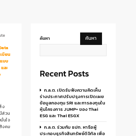
ute
ค้นหา
ค้นหา
Data
เบียน
ปแบบ
 และ
Recent Posts
ง
ก.ล.ต. เปิดรับฟังความคิดเห็น
ร่างประกาศปรับปรุงการเปิดเผย
ข้อมูลกองทุน SRI และการลงทุนใน
ิ่ง
หุ้นโครงการ JUMP+ ของ Thai
มีส่วน
ESG และ Thai ESGX
มั่นใจ
 สังคม
ก.ล.ต. ร่วมกับ ธปท. หารือผู้
ประกอบธุรกิจสินทรัพย์ดิจิทัล เพื่อ