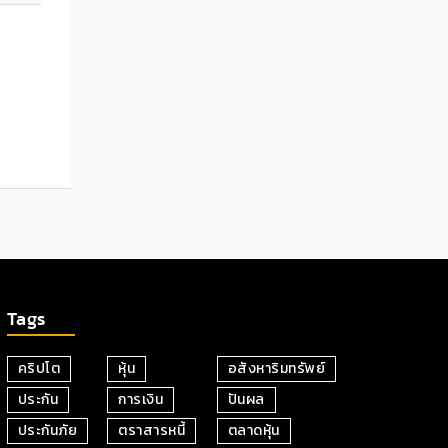
Tags
คริปโต
หุ้น
อสังหาริมทรัพย์
ประกัน
การเงิน
ปันผล
ประกันภัย
ตราสารหนี้
ตลาดหุ้น