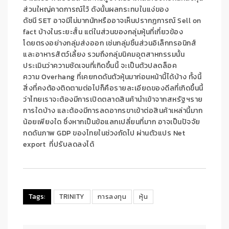
ส่วนใหญ่คาดการณ์ไว้ ดังนั้นผลกระทบในแง่ของ
ดัชนี
SET
อาจมีไม่มากนักหรืออาจเห็
นปรากฏการณ์
Sell on
fact
บ้างในระยะสั้น แต่ในส่วนของกลุ่มหุ้นที่เกี่
ยวข้อง
โดยตรงอย่างกลุ่มส่งออก เช่นกลุ่มชิ้นส่วนอิเล็กทรอนิ
กส์
และอาหารสัตว์เลี้ยง รวมถึงกลุ่มนิคมอุตสาหกรรมนั้น
ประเมินว่าความชัดเจนที่เกิดขึ้
นนี้ จะเป็นตัวปลดล็อค
ความ
Overhang
ที่เคยกดดันตัวหุ้นมาก่อนหน้านี้
ได้บ้าง ทั้งนี้
สิ่งที่คงต้องติดตามต่อไปก็คื
อรายละเอียดของดีลที่เกิดขึ้นนี้
ว่าไทยเราจะต้องมีการเปิดตลาดสิ
นค้านำเข้าจากสหรัฐฯราย
การใดบ้
าง และต้องมีการลดอากรขาเข้าต่อสิ
นค้าเหล่านี้มาก
น้อยเพียงใด ซึ่งหากเป็นข้อแลกเปลี่ยนที่มาก อาจเป็นปัจจัย
กดดันภาพ
GDP
ของไทยในช่วงถัดไป ผ่านตัวแปร
Net
export
ที่ปรับลดลงได้
Tags:
TRINITY
การลงทุน
หุ้น