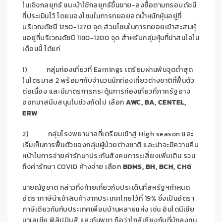
ในเชิงกลยุทธ์ แนะนำใช้กลยุทธ์ขึ้นขาย-ลงซื้
อตามกรอบดัชนี
ที่ประเมินไว้ โดยมองโซนในการทยอยลดน้ำหนักหุ้
นอยู่ที่
บริเวณดัชนี
12
5
0-1270
จุด ส่วนโซนในการทยอยเข้าสะสมหุ้
นอยู่ที่บริเวณดัชนี
1180-12
0
0
จุด สำหรับกลุ่มหุ้นที่น่าสนใจใน
เดื
อนนี้ ได้แก่
1)
กลุ่มท่องเที่ยวที่
Earnings
เตรียมผ่านพ้นจุดต่ำสุด
ในไตรมาส 2 พร้อมๆกับจำนวนนักท่องเที่ยวต่
างชาติที่ฟื้นตัว
ต่อเนื่อง และมีมาตรการกระตุ้นการท่องเที่
ยวที่ภาครัฐอาจ
ออกมาสนับสนุ
นในช่วงถัดไป เลือก
AWC, BA, CENTEL,
ERW
2)
กลุ่มโรงพยาบาลที่เตรียมเข้าสู่
High season
และ
เริ่มเห็นการฟื้นตัวของกลุ่
มผู้ป่วยต่างชาติ และน่าจะมีความคืบ
หน้าในการจ่
ายค่ารักษาประกันสังคมภาระเสี่
ยงเพิ่มเติม รวม
ถึงค่ารักษา
COVID
ค้างจ่าย เลือก
BDMS, BH, BCH, CHG
นายณัฐชาต กล่าวทิ้งท้ายเกี่ยวกับประเด็
นที่สหรัฐฯกำหนด
อัตราภาษีนำเข้
าสินค้าจากประเทศไทยไว้ที่
19%
ซึ่งเป็นอัตรา
ภาษีเดียวกันกั
บประเทศเพื่อนบ้านหลายแห่ง เช่น อินโดนีเซีย
มาเลเซีย ฟิลิปปินส์ และกัมพูชา ถือว่าใกล้เคียงกับที่นักลงทุ
น