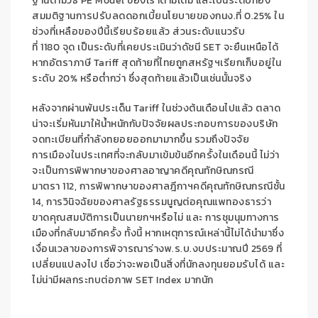
ฐานตามวิธี
PE Model
ของเราตามเดิม และเป็นระดับที่อิง
สมมติ
ฐานการปรับลดดอกเบี้
ยนโยบายของกนง.ที่
0.25%
ใน
ช่วงที่เหลือของปีนี้เรียบร้
อยแล้ว ส่วนระดับแนวรับ
ที่
1180
จุด เป็นระดับที่เคยประเมินว่าดัชนี
SET
จะยืนเหนือได้
หากอัตราภาษี
Tariff
สุดท้ายที่ไทยถูกสหรัฐฯเรียกเก็
บอยู่ใน
ระดับ
20%
หรือต่ำกว่า ซึ่งสุดท้ายแล้วเป็นเช่นนั้นจริ
ง
หลังจากผ่านพ้นประเด็น
Tariff
ในช่วงต้นเดือนไปแล้ว ตลาด
น่าจะเริ่มหันมาให้น้ำหนั
กกับปัจจัยผลประกอบการของบริษั
ท
จดทะเบียนที่กำลั
งทยอยออกมามากขึ้น รวมถึงปัจจัย
การเมืองในประเทศที่
จะกลับมาเข้มข้นอีกครั้งในเดื
อนนี้ ไม่ว่า
จะเป็นการพิ
พากษาของศาลอาญาคดีคุณทักษิ
ณกรณี
มาตรา
112,
การพิพากษาของศาลฎีกาฯคดีคุณทั
กษิณกรณีชั้น
14
,
การวินิจฉัยของศาลรัฐธรรมนูญต่
อคุณแพทองธารว่า
ขาดคุณสมบัติ
การเป็นนายกฯหรือไม่ และ การชุมนุมทางการ
เมืองที่กลั
บมาอีกครั้ง ทั้งนี้ หากเหตุการณ์เหล่านี้ไม่ได้
นำมาซึ่ง
เงื่อนเวลาของการพิ
จารณาร่างพ.ร.บ.งบประมาณปี
2569
ที่
เปลี่ยนแปลงไป เชื่อว่าจะพอเป็นสิ่งที่นักลงทุ
นยอมรับได้ และ
ไม่น่ามีผลกระทบต่อภาพ
SET Index
มากนัก