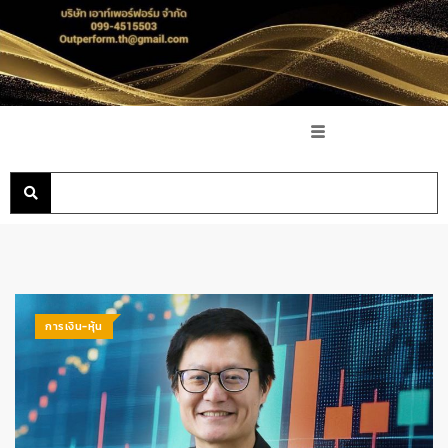
การเงิน-หุ้น