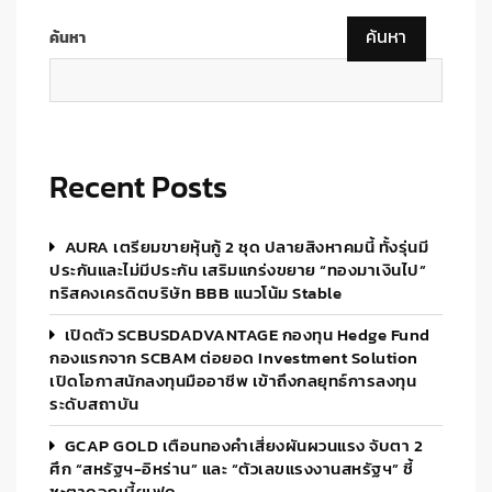
ค้นหา
ค้นหา
Recent Posts
AURA เตรียมขายหุ้นกู้ 2 ชุด ปลายสิงหาคมนี้ ทั้งรุ่นมี
ประกันและไม่มีประกัน เสริมแกร่งขยาย “ทองมาเงินไป”
ทริสคงเครดิตบริษัท BBB แนวโน้ม Stable
เปิดตัว SCBUSDADVANTAGE กองทุน Hedge Fund
กองแรกจาก SCBAM ต่อยอด Investment Solution
เปิดโอกาสนักลงทุนมืออาชีพ เข้าถึงกลยุทธ์การลงทุน
ระดับสถาบัน
GCAP GOLD เตือนทองคำเสี่ยงผันผวนแรง จับตา 2
ศึก “สหรัฐฯ-อิหร่าน” และ “ตัวเลขแรงงานสหรัฐฯ” ชี้
ชะตาดอกเบี้ยเฟด