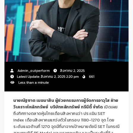
Admin_outperform
สิงหาคม 2, 2025
Latest Update: สิงหาคม 2, 2025 2:20 pm
661
Less than a minute
นายณัฐชาต เมฆมาสิน
ผู้ช่วยกรรมการผู้จั
ดการอาวุโส ฝ่าย
วิเคราะห์หลักทรัพย์
บริษัทหลักทรัพย์ ทรีนีตี้ จำกัด
เปิดเผย
ถึงทิศทางตลาดหุ้นไทยเดื
อน
สิงหาคมว่า
ประเมิน
SET
Index
เดือนสิงหาคมแกว่งตัวในกรอบ
1180-1270
จุด โดย
ระดับแนวต้านที่
1270
จุดมีที่มาจากเป้าหมายดัชนี
SET
ในกรณี