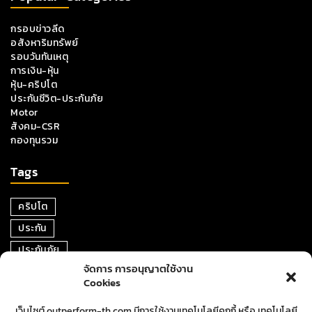
กรอบข่าวลีด
อสังหาริมทรัพย์
รอบวันทันเหตุ
การเงิน-หุ้น
หุ้น-คริปโต
ประกันชีวิต-ประกันภัย
Motor
สังคม-CSR
กองทุนรวม
Tags
คริปโต
ประกัน
ประกันภัย
จัดการ การอนุญาตใช้งาน
หุ้น
Cookies
การเงิน
เว็บไซต์ outperform-th.com มีการใช้งานเทคโนโลยีคุกกี้ หรือ เทคโนโลยี