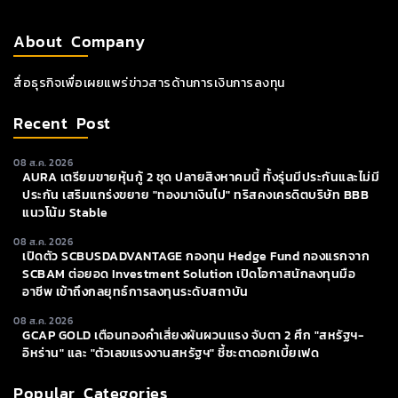
About Company
สื่อธุรกิจเพื่อเผยแพร่ข่าวสารด้านการเงินการลงทุน
Recent Post
08 ส.ค. 2026
AURA เตรียมขายหุ้นกู้ 2 ชุด ปลายสิงหาคมนี้ ทั้งรุ่นมีประกันและไม่มี
ประกัน เสริมแกร่งขยาย "ทองมาเงินไป" ทริสคงเครดิตบริษัท BBB
แนวโน้ม Stable
08 ส.ค. 2026
เปิดตัว SCBUSDADVANTAGE กองทุน Hedge Fund กองแรกจาก
SCBAM ต่อยอด Investment Solution เปิดโอกาสนักลงทุนมือ
อาชีพ เข้าถึงกลยุทธ์การลงทุนระดับสถาบัน
08 ส.ค. 2026
GCAP GOLD เตือนทองคำเสี่ยงผันผวนแรง จับตา 2 ศึก "สหรัฐฯ-
อิหร่าน" และ "ตัวเลขแรงงานสหรัฐฯ" ชี้ชะตาดอกเบี้ยเฟด
Popular Categories