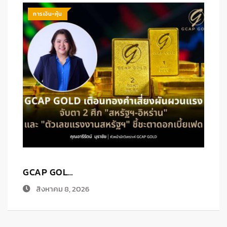
การเงิน-หุ้น
ก.ล.ต. เ…
ส
สิงหาคม 7, 2026