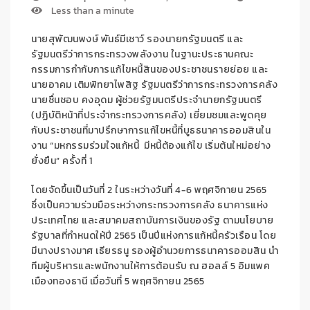
Less than a minute
นายสุพัฒนพงษ์ พันธ์มีเชาว์ รองนายกรัฐมนตรี และ
รัฐมนตรีว่าการกระทรวงพลังงาน ในฐานะประธานคณะ
กรรมการกำกับการแก้ไขหนี้สินของประชาชนรายย่อย และ
นายอาคม เติมพิทยาไพสิฐ รัฐมนตรีว่าการกระทรวงการคลัง
นายชื่นชอบ คงอุดม ผู้ช่วยรัฐมนตรีประจำนายกรัฐมนตรี
(ปฏิบัติหน้าที่ประจำกระทรวงการคลัง) เยี่ยมชมและพูดคุย
กับประชาชนที่มาปรึกษาการแก้ไขหนี้ที่บูธธนาคารออมสินใน
งาน “มหกรรมร่วมใจแก้หนี้ มีหนี้ต้องแก้ไข เริ่มต้นใหม่อย่าง
ยั่งยืน” ครั้งที่ 1
โดยจัดขึ้นเป็นวันที่ 2 ในระหว่างวันที่ 4-6 พฤศจิกายน 2565
ซึ่งเป็นความร่วมมือระหว่างกระทรวงการคลัง ธนาคารแห่ง
ประเทศไทย และสมาคมสถาบันการเงินของรัฐ ตามนโยบาย
รัฐบาลที่กำหนดให้ปี 2565 เป็นปีแห่งการแก้หนี้ครัวเรือน โดย
มีนางปรางมาศ เธียรธนู รองผู้อำนวยการธนาคารออมสิน นำ
ทีมผู้บริหารและพนักงานให้การต้อนรับ ณ ฮอลล์ 5 อิมแพค
เมืองทองธานี เมื่อวันที่ 5 พฤศจิกายน 2565