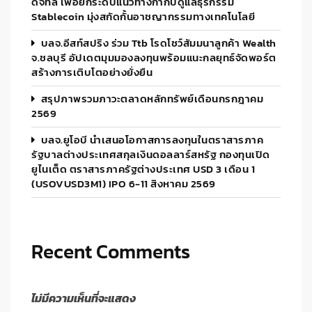
ดิจิทัล เพื่อยกระดับแนวทางกำกับดูแลธุรกรรม
Stablecoin มุ่งสกัดกั้นอาชญากรรมทางเทคโนโลยี
บลจ.อีสท์สปริง ร่วม Ttb โรดโชว์สัมมนาลูกค้า Wealth
จ.ชลบุรี อัปเดตมุมมองลงทุนพร้อมแนะกลยุทธ์จัดพอร์ต
สร้างการเติบโตอย่างยั่งยืน
สรุปภาพรวมภาวะตลาดหลักทรัพย์เดือนกรกฎาคม
2569
บลจ.ยูโอบี นำเสนอโอกาสการลงทุนในตราสารภาค
รัฐบาลต่างประเทศสกุลเงินดอลลาร์สหรัฐ กองทุนเปิด
ยูไนเต็ด ตราสารภาครัฐต่างประเทศ USD 3 เดือน 1
(USOVUSD3M1) IPO 6-11 สิงหาคม 2569
Recent Comments
ไม่มีความเห็นที่จะแสดง