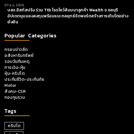
07 ส.ค. 2026
บลจ.อีสท์สปริง ร่วม Ttb โรดโชว์สัมมนาลูกค้า Wealth จ.ชลบุรี
อัปเดตมุมมองลงทุนพร้อมแนะกลยุทธ์จัดพอร์ตสร้างการเติบโตอย่าง
ยั่งยืน
Popular Categories
กรอบข่าวลีด
อสังหาริมทรัพย์
รอบวันทันเหตุ
การเงิน-หุ้น
หุ้น-คริปโต
ประกันชีวิต-ประกันภัย
Motor
สังคม-CSR
กองทุนรวม
Tags
คริปโต