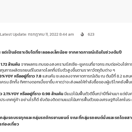
Latest Update: กรกฎาคม 11, 2022 8:44 am
623
แต่เป็นอัตราเติบโตที่ชะลอลงเล็กน้อย จากคาดการณ์เดิมในช่วงต้นปี
1.72 ล้านคัน
จากผลกระทบของสงครามรัสเซีย-ยูเครนที่อาจกระทบต่อห่วงโซ่กา
ุนการผลิตรถยนต์ในตลาดโลกที่ปรับตัวสูงขึ้นตามราคาวัตถุดิบต่าง ๆ
.8%
YOY
หรืออยู่ที่ราว 7.8
แสนคัน ชะลอลงจากคาดการณ์เดิม ณ ต้นปีที่ 8.2 แสนคั
อีกทั้ง ทิศทางดอกเบี้ยขาขึ้น คาดว่าจะส่งผลให้กำลังซื้อของผู้บริโภคยังฟื้นต
ว 2.1%
YOY
หรืออยู่ที่ราว 0.98 ล้านคัน
มีแนวโน้มฟื้นตัวดีขึ้นกว่าปีที่ผ่านมา แต่ยัง
ประเทศคู่ค้า อย่างไรก็ดี ยังต้องติดตามแนวโน้มการฟื้นตัวของเศรษฐกิจโลกในร
กลุ่มรถบรรทุกและกลุ่มรถจักรยานยนต์ ขณะที่กลุ่มรถยนต์นั่งและรถโดยสาร
ท่องเที่ยว