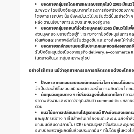
ยอดขายกลุ่มรถโดยสารและรถบรรทุกในปี 2565 มีแนวโน้
3.1%
YOY
โดยมีปัจจัยหนุนมาจากโครงการก่อสร้างของภาครัฐ
โดยสาร (รถบัส) นั้น ยังคงมีแนวโน้มปรับตัวดีขึ้นอย่างช้า 
หลัง ตามนโยบายการเปิดประเทศของรัฐบาล
ยอดขายกลุ่มรถยนต์นั่งส่วนบุคคลปี 2565 มีแนวโน้มฟื้น
ส่วนบุคคลจะขยายตัวอยู่ที่ 1.1%
YOY
จากปัจจัยหนุนในการคล
เงินเฟ้อและราคาพลังที่ปรับตัวสูงขึ้น และอาจส่งผลให้กำล
ยอดขายรถจักรยานยนต์ในประเทศและยอดส่งออกรถจักรยานย
รับปัจจัยหนุนต่อเนื่องจากธุรกิจ
delivery, e-commerce
แ
ในตลาดจีนและกลุ่มสหภาพยุโรป
อย่างไรก็ตาม แม้ว่าอุตสาหกรรมการผลิตรถยนต์ของไทยจะมีแ
ปัญหาขาดแคลนเซมิคอนดักเตอร์ทั่วโลก มีแนวโน้มยาว
จำเป็นต้องใช้ชิ้นส่วนเซมิคอนดักเตอร์ในการผลิตด้วย โดยเฉพ
ต้นทุนวัตถุดิบต่าง ๆ ที่ปรับตัวสูงขึ้นในตลาดโลก
ที่อาจ
ราคาพลังงานและราคาวัตถุดิบสินค้า
commodities
หลายตั
ด้วย
แนวโน้มการเปลี่ยนผ่านไปสู่รถยนต์
EVs
ซึ่งจะส่งผลก
และอุปกรณ์ต่าง ๆ ที่ใช้สำหรับเครื่องยนต์และระบบส่งกำล
ยานยนต์สันดาปภายใน (
ICE)
ยกเว้นผู้ผลิตชิ้นส่วนและอุปก
ระทบน้อยกว่าผู้ผลิตชิ้นส่วนประเภทอื่น ๆ ที่ไม่ได้อยู่ในห่วง