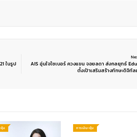
Ne
21 ในรูป
AIS อุ่นใจไซเบอร์ ควงแขน จอยลดา ส่งกลยุทธ์ E
ตั้งเป้าเสริมสร้างทักษะดิจิทั
หุ้น
การเงิน-หุ้น