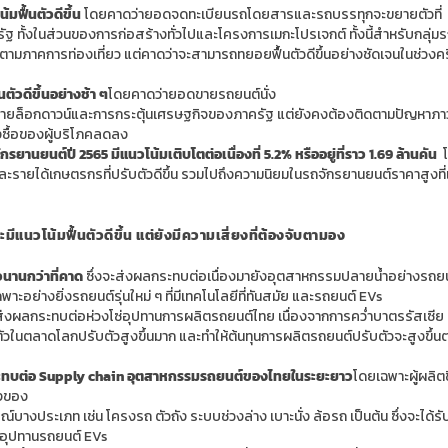
มฟื้นตัวดีขึ้น
โดยคาดว่ายอดจดทะเบียนรถโดยสารและรถบรรทุกจะขยายตัวที่
 ทั้งในส่วนของการก่อสร้างทั่วไปและโครงการเมกะโปรเจกต์ ทั้งนี้สำหรับกลุ่ม
ๆ ตามภาคการท่องเที่ยว แต่คาดว่าจะสามารถทยอยฟื้นตัวดีขึ้นอย่างชัดเจนในช่วงครึ
ตัวดีขึ้นอย่างช้า ๆ
โดยคาดว่ายอดขายรถยนต์นั่ง
ายล็อกดาวน์และการกระตุ้นเศรษฐกิจของภาครัฐ แต่ยังคงต้องติดตามปัญหาภา
ังซื้อของผู้บริโภคลดลง
นต์ปี 2565 มีแนวโน้มเติบโตต่อเนื่องที่ 5.2% หรืออยู่ที่ราว 1.69 ล้านคัน
โ
ละรายได้เกษตรกรที่ปรับตัวดีขึ้น รวมไปถึงความนิยมในรถจักรยานยนต์ราคาสูงที่เพ
นวโน้มฟื้นตัวดีขึ้น แต่ยังมีความเสี่ยงที่ต้องจับตามอ
ง
นานกว่าที่คาด
ซึ่งจะส่งผลกระทบต่อเนื่องมายังอุตสาหกรรมปลายน้ำอย่างรถยนต
าะอย่างยิ่งรถยนต์รุ่นใหม่ ๆ ที่มีเทคโนโลยีที่ทันสมัย และรถยนต์
EVs
ส่งผลกระทบต่อห่วงโซ่อุปทานการผลิตรถยนต์ไทย เนื่องจากการคว่ำบาตรรัสเซีย 
วในตลาดโลกปรับตัวสูงขึ้นมาก และทำให้ต้นทุนการผลิตรถยนต์ปรับตัวจะสูงขึ้น
ระทบต่อ
Supply chain
อุตสาหกรรมรถยนต์ของไทยในระยะยาว
โดยเฉพาะผู้ผลิตช
ังของ
รณ์บางประเภท เช่น โครงรถ ตัวถัง ระบบช่วงล่าง เบาะนั่
ง ล้อรถ เป็นต้น ซึ่งจะได้
โซ่อุปทานรถยนต์
EVs