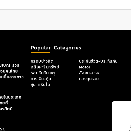
Popular Categories
กรอบข่าวลีด
ประกันชีวิต-ประกันภัย
คมเปญ ‘รวม
อสังหาริมทรัพย์
Motor
 ช่วยคนไทย
รอบวันทันเหตุ
สังคม-CSR
นหนี้หลายทาง
การเงิน-หุ้น
กองทุนรวม
หุ้น-คริปโต
ภายในประเทศ
ทยที่
ครดิตมี
ESG