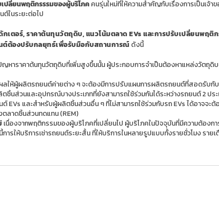
บเปลี่ยนพฤติกรรรมของผู้บริโภค
คนรุ่นใหม่ที่ให้ความสำคัญกับเรื่องการเป็นเจ้า
นต์ในระยะต่อไป
ักเตอร์
,
ราคาต้นทุนวัตถุดิบ
,
แนวโน้มตลาด
EVs
และการปรับเปลี่ยนพฤติ
์ต้องปรับกลยุทธ์เพื่อรับมือกับสถานการณ์
ดังนี้
ญหาราคาต้นทุนวัตถุดิบที่เพิ่มสูงขึ้นนั้น ผู้ประกอบการจำเป็นต้องหาแหล่งวัตถุดิ
ผลให้ผู้ผลิตรถยนต์ค่ายต่าง ๆ จะต้องมีการปรับแผนการผลิตรถยนต์ที่สอดรับกับ
ตชิ้นส่วนและอุปกรณ์บางประเภทที่ยังสามารถใช้ร่วมกันได้ระหว่างรถยนต์ 2 ปร
นต์
EVs
และสำหรับผู้ผลิตชิ้นส่วนอื่น ๆ ที่ไม่สามารถใช้ร่วมกับรถ
EVs
ได้อาจจะต้
งตลาดชิ้นส่วนทดแทน (
REM)
่
เนื่องจากพฤติกรรมของผู้บริโภคที่เปลี่ยนไป ผู้บริโภคในปัจจุบันที่มีความต้องการ
ี้การให้บริการเช่ารถยนต์ระยะสั้น ที่ให้บริการในหลายรูปแบบทั้งรายชั่วโมง รายเด