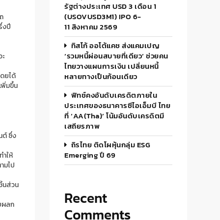
รัฐต่างประเทศ USD 3 เดือน 1
(USOVUSD3M1) IPO 6-
รถ
11 สิงหาคม 2569
่งปี
ทิสโก้ ออโต้แคช ส่งแคมเปญ
‘รวมหนี้ผ่อนสบายที่เดียว’ ช่วยคน
วะ
ไทยวางแผนการเงิน เปลี่ยนหนี้
ดยได้
หลายทางเป็นก้อนเดียว
ิ่มขึ้น
ฟิทช์คงอันดับเครดิตภายใน
ประเทศของธนาคารซีไอเอ็มบี ไทย
ที่ ‘AA(tha)’ โน้มอันดับเครดิตมี
เสถียรภาพ
์ ซึ่ง
ถิรไทย ติดโผหุ้นกลุ่ม ESG
Emerging ปี 69
ทำให้
ตามไป
ิ้นส่วน
Recent
รับผลก
Comments