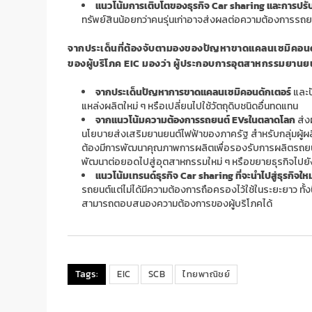
แนวโน้มการเติบโตของธุรกิจ
Car sharing
และการปรั
ทรัพย์สินน้อยกว่าคนรุ่นเก่าอาจส่งผลต่อความต้องการรถย
จากประเด็นที่ต้องจับตามองของปัญหาขาดแคลนเซมิคอนด
ของผู้บริโภค
EIC
มองว่า ผู้ประกอบการอุตสาหกรรมยานยนต
จากประเด็นปัญหาการขาดแคลนเซมิคอนดักเตอร์
และปั
แหล่งผลิตใหม่ ๆ หรือเปลี่ยนไปใช้วัตถุดิบชนิดอื่นทดแทน
จากแนวโน้มความต้องการรถยนต์
EVs
ในตลาดโลก
ส่ง
นโยบายส่งเสริมยานยนต์ไฟฟ้าของภาครัฐ สำหรับกลุ่มผู้ผลิ
ต้องมีการพัฒนาคุณภาพการผลิตเพื่อรองรับการผลิตรถย
พัฒนาต่อยอดไปสู่อุตสาหกรรมใหม่ ๆ
หรือขยายธุรกิจไปยั
แนวโน้มเทรนด์ธุรกิจ
Car sharing
ที่จะนำไปสู่ธุรกิจใหม
รถยนต์แต่ไม่ได้มีความต้องการถือครองไว้ใช้ในระยะยาว ทั้งน
สามารถตอบสนองความต้องการของผู้บริโภคได้
Tags:
EIC
SCB
ไทยพาณิชย์