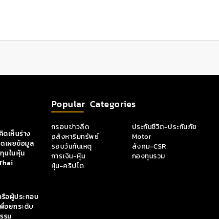
Popular Categories
กรอบข่าวลีด
ประกันชีวิต-ประกันภัย
ิดเห็นร่าง
อสังหาริมทรัพย์
Motor
ิดเผยข้อมูล
รอบวันทันเหตุ
สังคม-CSR
ุนในหุ้น
การเงิน-หุ้น
กองทุนรวม
Thai
หุ้น-คริปโต
ารือผู้ประกอบ
เพื่อยกระดับ
กรรม