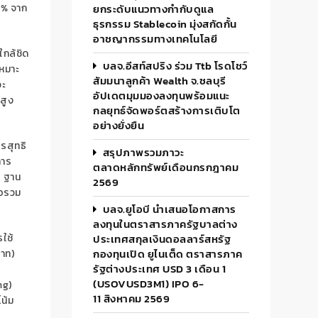
5%
จาก
ยกระดับแนวทางกำกับดูแล
ธุรกรรม Stablecoin มุ่งสกัดกั้น
อาชญากรรมทางเทคโนโลยี
ใกล้ชิด
บลจ.อีสท์สปริง ร่วม Ttb โรดโชว์
หมาะ
สัมมนาลูกค้า Wealth จ.ชลบุรี
ะ
อัปเดตมุมมองลงทุนพร้อมแนะ
ี่สูง
กลยุทธ์จัดพอร์ตสร้างการเติบโต
อย่างยั่งยืน
รสุทธิ
สรุปภาพรวมภาวะ
การ
ตลาดหลักทรัพย์เดือนกรกฎาคม
บ
ฐาน
2569
่อรวม
บลจ.ยูโอบี นำเสนอโอกาสการ
ลงทุนในตราสารภาครัฐบาลต่าง
ใช้
ประเทศสกุลเงินดอลลาร์สหรัฐ
กองทุนเปิด ยูไนเต็ด ตราสารภาค
บาท
)
รัฐต่างประเทศ USD 3 เดือน 1
(USOVUSD3M1) IPO 6-
ng)
11 สิงหาคม 2569
โน้ม