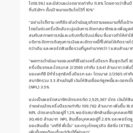
โต
18
.
5
%)
และ
มีส่วนแบ่งตลาดเท่ากับ
11.8%
โดย
คาดว่าสิ้นปี
ที่บริษัท
ฯ
ตั้ง
เป้าหมายเติบโต
ไว้
ที่
10%
”
“อย่างไรก็ตาม เคทีซี
จะยังดำเนินธุรกิจตามแผนงานที่ตั้งเป
โดย
ในช่วงครึ่งปีหลัง
จะมุ่งเน้นการจัดหาสมาชิกและ
เพิ่มมูล
สมกับสภาพการณ์และบริบทที่ปรับเปลี่ยน
ซึ่งอาจทำให้ค่าใ
บริหารจัดการต้นทุนการเงินและอัตราหนี้ที่ไม่ก่อให้เกิดรายไ
กว่าเดิม และพอร์ตสินเชื่อรวมที่มูลค่า
มากกว่า
1
แสนล้านบา
“ผลการดำเนินงานของเคทีซ
ีในช่วงครึ่งปีแรก
สิ้นสุดวันที่
3
ครึ่งปีแรก
และไตรมาส
2/2565
เท่ากับ
3,641
ล้านบาท (เพิ่มข
ของเคทีซี
มีกำไรสุทธิครึ่งปีแรก
และ
ไตรมาส
2/2565
เท่าก
สมาชิกรวม
3
.3
ล้าน
บัญชี
เงินให้สินเชื่อแก่ลูกหนี้และดอกเบ
(
NPL
)
3.
5
%
แบ่งเป็น
พอร์ตสมาชิก
บัตรเครดิต
2,5
25
,
367
บัตร
เงินให้ส
จ่ายผ่านบัตร
ครึ่งปีแรก
เท่ากับ
109,782
ล้านบาท
เพิ่มขึ้น
16.
NPL
บัตรเครดิตอยู่ที่
1.2%
พอร์ตสมาชิก
สินเชื่อบุคคล
เคทีซี
30
,
460
ล้านบาท
NPL
สินเชื่อบุคคลอยู่ที่
2.
8
%
และ
พอร์ตลู
ของสินเชื่อ
“เคทีซี พี่เบิ้ม
”
และกรุงไทยธุรกิจ ลีสซิ่ง
(KTB
L
เพิ่มขึ้นทุกเดือนตั้งแต่ต้นปีที่ผ่านมา
”