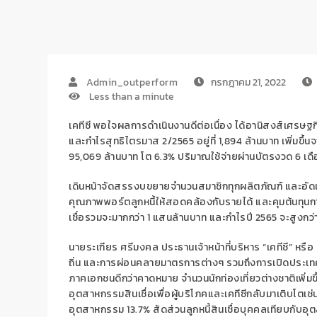
Admin_outperform
กรกฎาคม 21, 2022
Less than a minute
เคทีซี
พอใจ
ผลการดำเนินงาน
ดีต่อเนื่อง
ได้อานิสงส์
เศรษฐก
และกำไรสุทธิไตรมาส
2/2565
อยู่ที่
1,894
ล้านบาท เพิ่มขึ้
นจ
95,069
ล้านบาท โต
6.3%
ปริมาณใช้จ่ายผ่านบัตร
งวด
6
เด
เดินหน้
าจัดสรรงบขยายจำนวนสมาชิกทุกผลิตภัณฑ์
และ
อัด
คุณภาพพอร์ตลูกหนี้
ให้สอดคล้องกับรายได้
และ
คุมต้นทุนก
เชื่อรวม
จะ
มากกว่า
1
แสนล้านบาท และกำไรปี
2565
จะ
สูงกว่
นาย
ระเฑียร ศรีมงคล
ประธานเจ้าหน้าที่บริหาร
“
เคทีซี
”
หรือ
ถิ่น
และการผ่อนคลายมาตรการต่างๆ รวมถึงการเปิดประเท
ภาคเอกชนดีกว่าคาดหมาย จำนวนนักท่องเที่ยวต่างชาติเพิ่มข
อุตสาหกรรม
สินเชื่อเพื่อผู้บริโภค
และเคทีซี
กลับมา
เติบโต
เช่
อุตสาหกรรม
13.7%
สัดส่วนลูกหนี้สินเชื่อบุคคลเทียบกับ