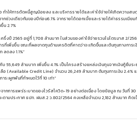
อ
ทำ
ให้การตัดหนี้สูญน้อยลง
และบริหารรายได้และค่าใช้จ่ายให้เกิดความสม
จากช่วงเดียวกันของปีก่อน
6.1%
จากรายได้ดอกเบี้ยและรายได้ค่าธรรมเนียมที่
มขึ้น
2.7%
ครึ่งปี
2565
อยู่ที่
1,708
ล้านบาท ในส่วนของ
ค่าใช้จ่ายรวมในไตรมาส
2/256
รที่เพิ่มขึ้น ขณะที่ผลขาดทุนด้านเครดิตที่คาดว่าจะเกิดขึ้นและต้นทุนทางการเ
าท ลดลง
1.1%
”
ากับ
55,649
ล้านบาท เพิ่มขึ้น
4.1%
เป็น
โครงสร้างแหล่งเงินทุนจากเงินกู้ยืมระย
ลือ (
Available
Credit Line)
จำนวน
2
6
,
249
ล้านบาท
ต้นทุนการเงิน
2.
4
%
แ
าภาระผูกพันที่กำหนดไว้ที่
10
เท่า
”
ะทบจากการแพร่ระบาดของไวรัสโควิด
-19
อย่างต่อเนื่อง โดย
ข้อมูล ณ วันที่
30
ถานะตามประกาศ ธปท. ฝนส.
2
ว.
802/2564
คงเหลือจำนวน
2,182
ล้านบาท คิดเป