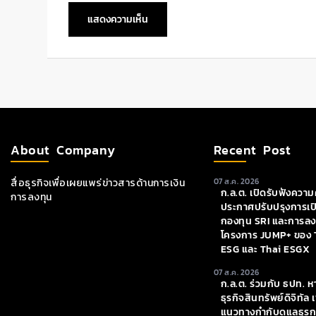
About Company
Recent Post
สื่อธุรกิจเพื่อเผยแพร่ข่าวสารด้านการเงิน
07 ส.ค. 2026
ก.ล.ต. เปิดรับฟังความค
การลงทุน
ประกาศปรับปรุงการเป
กองทุน SRI และการลงท
โครงการ JUMP+ ของ 
ESG และ Thai ESGX
07 ส.ค. 2026
ก.ล.ต. ร่วมกับ ธปท. ห
ธุรกิจสินทรัพย์ดิจิทัล 
แนวทางกำกับดูแลธุร