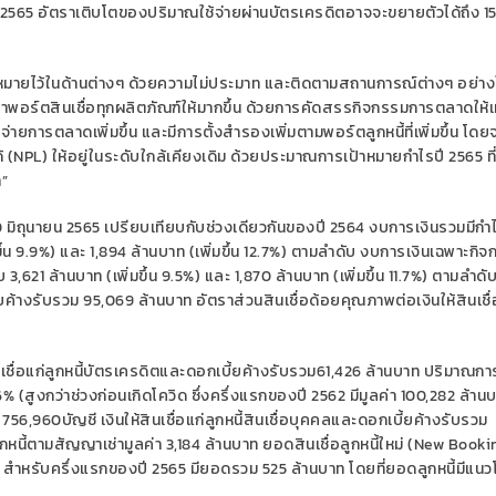
2565
อัตราเติบโตของปริมาณใช้จ่ายผ่านบัตรเครดิตอาจจะขยายตัวได้ถึง
1
้าหมายไว้ในด้านต่างๆ ด้วยความไม่ประมาท และติดตามสถานการณ์ต่างๆ อย่าง
ค่าพอร์ตสินเชื่อ
ทุกผลิตภัณฑ์
ให้มากขึ้น ด้วยการ
คัดสรรกิจกรรมการตลาดให้เ
ช้จ่ายการตลาดเพิ่มขึ้น
และมีการ
ตั้งสำรองเพิ่มตามพอร์ตลูกหนี้ที่เพิ่มขึ้น
โดยจ
ด้
(NPL)
ให้
อยู่ในระดับ
ใกล้เคียง
เดิม ด้วย
ประมาณการ
เป้าหมายกำไร
ปี
2565
ท
ท
”
0
ม
ิถุนายน
2565
เปรียบเทียบกับช่วงเดียวกันของปี
2564
งบการเงินรวม
มี
กำไ
ึ้น
9.9%
)
และ
1,
894
ล้านบาท
(เพิ่มขึ้น
12
.
7
%
)
ตามลำดับ
งบการเงินเฉพาะกิจ
ับ
3,621
ล้านบาท (เพิ่มขึ้น
9
.
5
%
) และ
1,870
ล้านบาท
(เพิ่มขึ้น
1
1
.
7
%
)
ตามลำดั
ี้ยค้างรับรวม
9
5
,0
69
ล้านบาท อัตราส่วนสินเชื่อ
ด้อยคุณภาพต่อเงินให้สินเชื
ินเชื่อแก่ลูกหนี้บัตรเครดิตและดอกเบี้ยค้างรับรวม
61
,
426
ล้านบาท
ป
ริมาณการ
6%
(
สูงกว่าช่วงก่อนเกิดโควิด
ซึ่ง
ครึ่งแรกของปี
2562
มี
มูลค่า
100,282
ล้าน
75
6
,
96
0
บัญชี
เงินให้สินเชื่อแก่ลูกหนี้สินเชื่อบุคคลและดอกเบี้ยค้างรับรวม
กหนี้ตามสัญญาเช่ามูลค่า
3,1
84
ล้านบาท
ยอดสินเชื่อลูกหนี้ใหม่
(New Booki
)
สำหรับครึ่งแรกของปี
2565
มียอดรวม
525
ล้านบาท
โดยที่
ยอดลูกหนี้
มีแนว