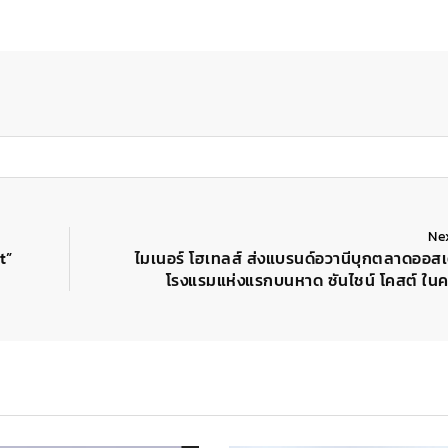
Ne
t”
ไมเนอร์ โฮเทลส์ ส่งแบรนด์อวานีบุกตลาดออสเ
โรงแรมแห่งแรกบนหาด ซันไชน์ โคสต์ ในค