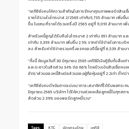
“
เคทีซียังคงให้ความสำคัญในการรักษาคุณภาพพอร์ตสินเชื่
รายได้รวม
ในไตรมาส
2/256
5
เท่ากับ
5,
735
ล้านบาท
เพิ่มขึ้น
ขึ้น ในขณะที่รายได้รวมครึ่งปี
2565
อยู่ที่
11
,
09
1
ล้านบาท
เพิ่
สำหรับหนี้สูญได้รับคืนในไตรมาส
2
เท่ากับ
851
ล้านบาท และ
เท่ากับ
3,359
ล้านบาท เพิ่มขึ้น
2.5%
จากค่าใช้จ่ายในการบริหา
ลง
สำหรับค่าใช้จ่ายรวมครึ่งแรกของปีนี้อยู่ที่
6,539
ล้านบ
“
ทั้งนี้
ข้อมูล
วันที่
30
มิถุนายน
2565
เคทีซีมีเงินกู้ยืมทั้งสิ้น
เท่
และระยาวในสัดส่วน
34%
ต่อ
66%
โดยมีวงเงินสินเชื่อคงเห
อัตราส่วนของหนี้สินต่อส่วนของผู้ถือหุ้นอยู่ที่
2.
2
เท่า ต่ำกว่
“
เคทีซียังคงดำเนินการแบ่งเบาภาระสมาชิกที่ได้รับผลกร
มิถุนายน
2565
บริษัทฯ ได้
ให้ความช่วยเหลือลูกหนี้ในทุกส
สัดส่วน
2.39%
ของพอร์ตลูกหนี้รวม
”
Tags:
KTC
บัตรกรุงไทย
เคทีซี