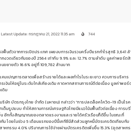
Latest Update: กรกฎาคม 21, 2022 11:35 am
744
ิจฟื้นตัวจากการเปิดประเทศ
เผย
งบการเงินรวม
ครึ่งปีแรก
กำไรสุทธิ
3,641
ล
ากงวดเดียวกันของปี
2564
เท่ากับ
9.9%
และ
12.7
%
ตามลำดับ
มูลค่าพอร์ตสิ
ือน
ขยายตัว
16.6%
อยู่ที่
109,782
ล้านบาท
แคมเปญการตลาดเพื่อสร้างรายได้และผลกำไรในระยะยาว
ควบการบริหาร
ารเงินให้อยู่ในระดับใกล้เคียง
เดิม คาดหากสถานการณ์ดีต่อเนื่อง มูลค่าพอร์
าเดิม
บริษัท บัตรกรุงไทย จำกัด (มหาชน)
กล่าว
ว่า “
การปลดล็อคโควิด
-19
เป็นโร
ศ
เต็มรูปแบบ
ทำให้สถานการณ์เศรษฐกิจไทยมีแนวโน้มฟื้นตัวต่อเนื่อง
การบร
ึ้น
อีกทั้งสัญญาณของตลาดแรงงานและรายได้ครัวเรือน
ก็
ดีขึ้น
ในขณะที่
นกัน
โดย
ในช่วง
5
เดือนแรกของปี
นี้
เคทีซี
มี
สัดส่วนลูกหนี้บัตรเครดิตเทียบกับ
อุตสาหกรรม
4.0%
ปริมาณการใช้จ่ายผ่านบัตรเครดิตเพิ่มขึ้น
1
5.
3
%
(อุตสาหก