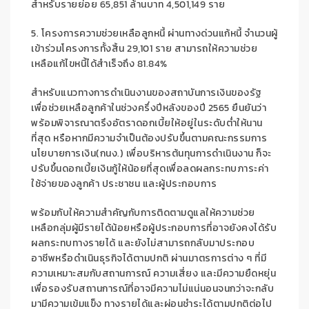
สำหรับรายย่อย 65,85
1
ล้านบาท 4,501,149 ราย
5.
โครงการความช่วยเหลือลูกหนี้
ผ่าน
ทางด่วนแก้หนี้
จำนวนผู้
เข้าร่วมโครงการทั้งสิ้น 29,101
ราย
สามารถให้ความช่วย
เหลือ
แก้ไขหนี้ได้สำเร็จถึง 81.84
%
สำหรับแนวทางการดำเนินงานของสถาบันการเงินของรัฐ
เพื่อช่วยเหลือลูกค้าในช่วงครึ่งปีหลัง
ของปี 2565
ยืนยันว่า
พร้อมพิจารณาตรึงอัตราดอกเบี้ยให้อยู่ในระดับต่ำให้นาน
ที่สุด
หรือหากมีคว
ามจำเป็นต้องปรับขึ้นตาม
คณะกรรมการ
นโยบายการเงิน
(
กนง
.)
เพื่อบริหารต้นทุนการดำเนินงาน ก็จะ
ปรับขึ้นดอกเบี้ยเงินกู้ให้น้อยที่สุด
เพื่อลดผลกระทบภาระค่า
ใช้จ่าย
ของลูกค้า
ประชาชน
และผู้ประกอบการ
พร้อมกับ
ให้ความสำคัญกับการติดตามดูแล
ให้ความช่วย
เหลือ
กลุ่มผู้มีรายได้น้อย
หรือ
ผู้ประกอบการ
ที่อาจยังคงได้รับ
ผลกระทบทางรายได้
และยัง
ไม่สามารถกลับมา
ประกอบ
อาชีพหรือ
ดำเนินธุรกิจได้ตามปกติ
ผ่านมาตรการต่าง ๆ ที่มี
ความ
เหมาะสมกับสถานการณ์
ความเสี่ยง
และมีความยืดหยุ่น
เพื่อรองรับสถานการณ์ที่
อาจ
มีความไม่แน่นอน
จนกว่าจะกลับ
มามีความเข้มแข็ง ทางรายได้และผ่อนชำระได้ตามปกติ
ต่อไป