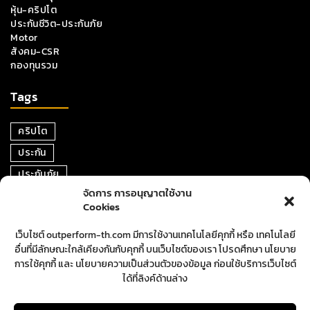
หุ้น-คริปโต
ประกันชีวิต-ประกันภัย
Motor
สังคม-CSR
กองทุนรวม
Tags
คริปโต
ประกัน
ประกันภัย
จัดการ การอนุญาตใช้งาน
หุ้น
Cookies
การเงิน
เว็บไซต์ outperform-th.com มีการใช้งานเทคโนโลยีคุกกี้ หรือ เทคโนโลยี
ตราสารหนี้
อื่นที่มีลักษณะใกล้เคียงกันกับคุกกี้ บนเว็บไซต์ของเรา โปรดศึกษา นโยบาย
อสังหาริมทรัพย์
การใช้คุกกี้ และ นโยบายความเป็นส่วนตัวของข้อมูล ก่อนใช้บริการเว็บไซต์
ได้ที่ลิงค์ด้านล่าง
ปันผล
ตลาดหุ้น