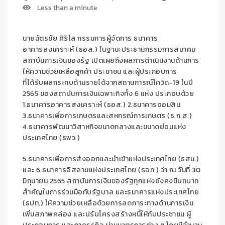
Less than a minute
นายฉัตรชัย
ศิริไล
กรรมการผู้จัดการ ธนาคาร
อาคารสงเคราะห์ (
ธอส
.)
ในฐานะประธานกรรมการสมาคม
สถาบันการเงินของรัฐ
เปิดเผย
ถึงผลการดำเนินงาน
ด้านการ
ให้ความช่วยเหลือลูกค้า
ประชาชน และผู้ประกอบการ
ที่ได้รับผลกระทบด้านรายได้จากสถานการณ์โควิด-19
ในปี
2565
ของ
สถาบันการเงิน
เฉพาะกิจ
ทั้ง 6 แห่ง
ประกอบด้วย
1.
ธนาคารอาคารสงเคราะห์
(
ธอส
.)
2.
ธนาคารออมสิน
3.
ธนาคารเพื่อการเกษตรและสหกรณ์การเกษตร
(
ธ.ก.ส
.)
4.
ธนาคาร
พัฒนาวิสาหกิจขนาดกลางและขนาดย่อมแห่ง
ประเทศไทย (
ธพว
.)
5.
ธนาคารเพื่อการส่งออกและนำเข้าแห่งประเทศไทย (
ธสน
.)
และ 6
.
ธนาคารอิสลามแห่งประเทศไทย (
ธอท
.)
ว่า
ณ วันที่ 30
มิถุนายน 2565
สถาบันการเงินของรัฐทุกแห่งยังคงมีบทบาท
สำคัญในการ
ร่วมมือกับรัฐบาล
และธนาคารแห่งประเทศไทย
(ธปท.)
ให้
ความช่วยเหลือ
ด้วยการลดภาระ
ทางด้านการเงิน
เพิ่มสภาพคล่อง และปรับโครงสร้างหนี้
ให้กับประชาชน ผู้