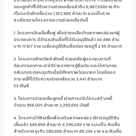
ประกอบการ และภาคธุรกิจ
ผ่านมาตรการต่าง ๆ
โดย
มีจำนวน
ของลูกค้าที่
ได้รับความช่วยเหลือ
แล้วถึง
6,887,638
ราย คิด
เป็นวงเงินสินเชื่อรวม
1,352,588
ล้านบาท
แบ่งเป็น
ราย
ละเอียด
ตามโครงการความช่วยเหลือ
ดังนี้
1.
โครงการสินเชื่อฟื้นฟู
เพื่อช่วยเหลือด้านสภาพคล่องแก่ผู้
ประกอบการ
มีจำนวนสินเชื่อที่ได้รับอนุมัติแล้ว
44,46
6
ล้าน
บาท 17,147 ราย เฉลี่ยอนุมัติสินเชื่อต่อรายอยู่ที่ 2.59 ล้านบาท
2.
โครงการพักทรัพย์ พักหนี้
ช่วยเหลือผู้ประกอบการที่
ต้องการลดภาระค่าใช้จ่ายจากการกู้ยืมเงิน
และ
ให้สามารถ
กลับมาประกอบธุรกิจเมื่อมีศักยภาพในอนาคต
โดย
มียอด
ภาระ
หนี้ที่ได้รับความช่วยเหลือรวม
3,441
ล้านบาท
53 บัญชี
3.
โครงการช่วยเหลือลูกหนี้
ผ่านการปรับโครงสร้างหนี้
จำนวน 958,025 ล้านบาท 2,250,854 บัญชี
4
.
โครงการให้สินเชื่อเพื่อเสริมสภาพคล่อง
มีการอนุมัติสิน
เชื่อแล้ว 346,656 ล้านบาท 4,590,483 ราย แบ่งเป็น สินเชื่อ
สำหรับภาคธุรกิจ 280,805 ล้านบาท 89,334 ราย
และสินเชื่อ