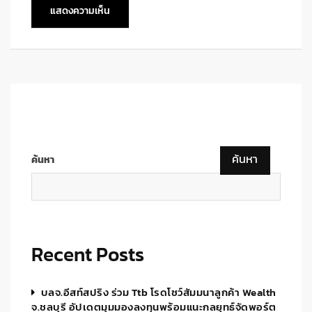
ค้นหา
ค้นหา
Recent Posts
บลจ.อีสท์สปริง ร่วม Ttb โรดโชว์สัมมนาลูกค้า Wealth
จ.ชลบุรี อัปเดตมุมมองลงทุนพร้อมแนะกลยุทธ์จัดพอร์ต