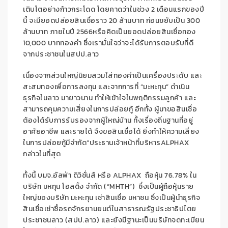
เติบโตอย่างก้าวกระโดด โดยคาดว่าในช่วง 2 เดือนแรกของปี
นี้ จะมียอดปล่อยสินเชื่อราว 20 ล้านบาท ก่อนขยับเป็น 300
ล้านบาท ภายในปี 2566หรือคิดเป็นยอดปล่อยสินเชื่อทอง
10,000 บาททองคำ ซึ่งเรามั่นใจว่าจะได้รับการตอบรับที่ดี
จากประชาชนในสปป.ลาว
เนื่องจากส่วนใหญ่นิยมสวมใส่ทองคำเป็นเครื่องประดับ และ
สะสมทองเพื่อการลงทุน และจากการที่ “มะหะทุน” ดำเนิน
ธุรกิจในลาว มายาวนาน ทำให้เข้าใจในพฤติกรรมลูกค้า และ
สามารถคุมความเสี่ยงในการปล่อยกู้ อีกทั้ง ผู้มาขอสินเชื่อ
ต้องได้รับการรับรองจากผู้ใหญ่บ้าน ทั้งเรื่องถิ่นฐานที่อยู่
อาศัยอาชีพ และรายได้ จึงขอสินเชื่อได้ ยิ่งทำให้ความเสี่ยง
ในการปล่อยกู้มีจำกัด”ประธานเจ้าหน้าที่บริหารALPHAX
กล่าวในที่สุด
ทั้งนี้ บมจ.อัลฟ่า ดิวิชั่นส์ หรือ ALPHAX ถือหุ้น 76.78% ใน
บริษัท มหทุน โฮลดิ้ง จำกัด (“MHTH”) ซึ่งเป็นผู้ถือหุ้นราย
ใหญ่ของบริษัท มะหะทุน เช่าสินเชื่อ มหาชน ซึ่งเป็นผู้นำธุรกิจ
สินเชื่อเช่าซื้อรถจักรยานยนต์ในสาธารณรัฐประชาธิปไตย
ประชาชนลาว (สปป.ลาว) และยังมีฐานะเป็นบริษัทจดทะเบียน