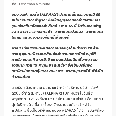
Less than a minute
บมจ.อัลฟ่า ดิวิชั่น (
ALPHAX) ประกาศบิ๊กดีลส่งท้ายปี 65
ผนึก “ร้านทองคำภูวง” ยักษ์ใหญ่ธุรกิจทองคำในสปป.ลาว
ลุยปล่อยสินเชื่อทองคำ ดีเดย์ 7 พ.ย. 65 นี้ ในร้านทองคำภู
วง 4 สาขา สาขาตลาดเช้า , สาขาตลาดวังทอง , สาขาตลาด
ไอเทค และสาขาเวียงจันทน์เซ็นเตอร์
คาด 2 เดือนแรกหลังเปิดฉากปล่อยกู้ได้ไม่ต่ำกว่า 20 ล้าน
บาท ชูจุดเด่นพิจารณาสินเชื่อผ่านระบบออนไลน์ อนุมัติ
ภายใน 90 นาที วางเป้าปี 66 ยอดปล่อยสินเชื่อทะลุ 300
ล้านบาท ผ่าน “มะหะทุนเช่า สินเชื่อ” ซึ่งเป็นบริษัทจด
ทะเบียนในตลาดหุ้นของ สปป.ลาว ช่วยหนุนรายได้-กำไรโต
ก้าวกระโดด
นายธีร ชุติวราภรณ์ ประธานเจ้าหน้าที่บริหาร บริษัท อัลฟ่า
ดิวิชั่น จำกัด (มหาชน) (ALPHAX) เปิดเผยว่า ในวันที่ 7
พฤศจิกายน 2565 ที่ผ่านมา บริษัท มะหะทุน เช่าสินเชื่อ มหาชน
ผู้ให้บริการสินเชื่อเช่าซื้อรถจักรยานยนต์รายใหญ่ ใน
สปป.ลาว ซึ่งเป็นบริษัทย่อยของ ALPHAX ได้มีการจัดพิธีลง