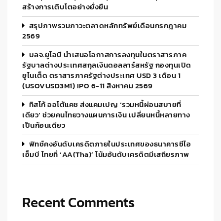
สร้างการเติบโตอย่างยั่งยืน
สรุปภาพรวมภาวะตลาดหลักทรัพย์เดือนกรกฎาคม
2569
บลจ.ยูโอบี นำเสนอโอกาสการลงทุนในตราสารภาค
รัฐบาลต่างประเทศสกุลเงินดอลลาร์สหรัฐ กองทุนเปิด
ยูไนเต็ด ตราสารภาครัฐต่างประเทศ USD 3 เดือน 1
(USOVUSD3M1) IPO 6-11 สิงหาคม 2569
ทิสโก้ ออโต้แคช ส่งแคมเปญ ‘รวมหนี้ผ่อนสบายที่
เดียว’ ช่วยคนไทยวางแผนการเงิน เปลี่ยนหนี้หลายทาง
เป็นก้อนเดียว
ฟิทช์คงอันดับเครดิตภายในประเทศของธนาคารซีไอ
เอ็มบี ไทยที่ ‘AA(tha)’ โน้มอันดับเครดิตมีเสถียรภาพ
Recent Comments