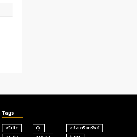
Tags
คริปโต
หุ้น
อสังหาริมทรัพย์