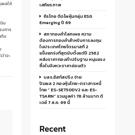
่งผลให้
เสถียรภาพ
ถิรไทย ติดโผหุ้นกลุ่ม ESG
Emerging ปี 69
นิน
ครงการ
สภาทองคำโลกเผย ความ
ต้น
ต้องการทองคำสำหรับการลงทุน
ในประเทศไทยไตรมาสที่ 2
ม
แข็งแกร่งที่สุดนับตั้งแต่ปี 2562
ดว่าจะ
หลังราคาทองคำปรับฐาน หนุนแรง
ซื้อในจังหวะราคาอ่อนตัว
บลจ.อีสท์สปริง จ่าย
ปันผล 2 กองหุ้นไทย-ตราสารหนี้
ไทย “ ES-SET50DV2 และ ES-
TSARN” รวมมูลค่า 78 ล้านบาท ดี
เดย์ 7 ส.ค. 69 นี้
Recent