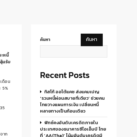
ค้นหา
ค้นหา
ะหนี้
ุ้นรับ
Recent Posts
 เดือน
้น 5%
ทิสโก้ ออโต้แคช ส่งแคมเปญ
‘รวมหนี้ผ่อนสบายที่เดียว’ ช่วยคน
ไทยวางแผนการเงิน เปลี่ยนหนี้
.35
หลายทางเป็นก้อนเดียว
ฟิทช์คงอันดับเครดิตภายใน
ร
ประเทศของธนาคารซีไอเอ็มบี ไทย
นจาก
ที่ ‘AA(tha)’ โน้มอันดับเครดิตมี