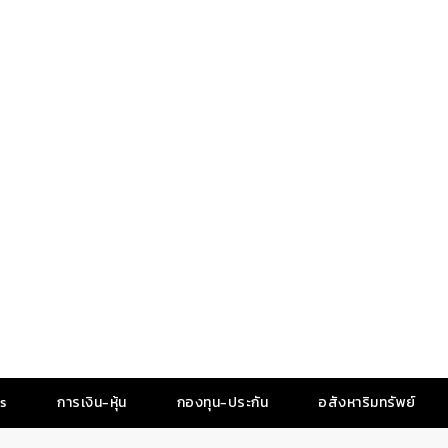
es
การเงิน-หุ้น
กองทุน-ประกัน
อสังหาริมทรัพย์