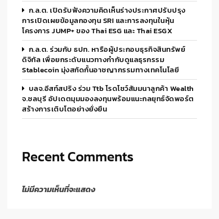
ก.ล.ต. เปิดรับฟังความคิดเห็นร่างประกาศปรับปรุง
การเปิดเผยข้อมูลกองทุน SRI และการลงทุนในหุ้น
โครงการ JUMP+ ของ Thai ESG และ Thai ESGX
ก.ล.ต. ร่วมกับ ธปท. หารือผู้ประกอบธุรกิจสินทรัพย์
ดิจิทัล เพื่อยกระดับแนวทางกำกับดูแลธุรกรรม
Stablecoin มุ่งสกัดกั้นอาชญากรรมทางเทคโนโลยี
บลจ.อีสท์สปริง ร่วม Ttb โรดโชว์สัมมนาลูกค้า Wealth
จ.ชลบุรี อัปเดตมุมมองลงทุนพร้อมแนะกลยุทธ์จัดพอร์ต
สร้างการเติบโตอย่างยั่งยืน
Recent Comments
ไม่มีความเห็นที่จะแสดง