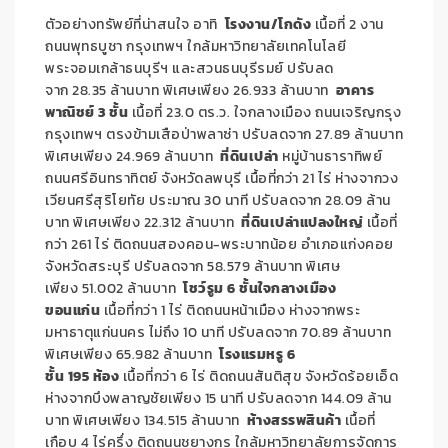
ตัวอย่างทรัพย์ที่น่าสนใจ อาทิ
โรงงาน/โกดัง
เนื้อที่ 2 งาน
ถนนพุทธบูชา กรุงเทพฯ ใกล้มหาวิทยาลัยเทคโนโลยี
พระจอมเกล้าธนบุรีฯ และสวนธนบุรีรมย์ ปรับลด
จาก
28.35
ล้านบาท พิเศษเพียง
26.933
ล้านบาท
อาคาร
พาณิชย์ 3 ชั้น
เนื้อที่ 23.0 ตร.ว. ใจกลางเมือง ถนนเจริญกรุง
กรุงเทพฯ ตรงข้ามเสือป่าพลาซ่า ปรับลดจาก
27.89
ล้านบาท
พิเศษเพียง
24.969
ล้านบาท
ที่ดินเปล่า
หมู่บ้านธาราทิพย์
ถนนศรีอินทราทิตย์ จังหวัดลพบุรี เนื้อที่กว่า 21 ไร่ ห่างจากวง
เวียนศรีสุริโยทัย ประมาณ 30 นาที ปรับลดจาก
28.09
ล้าน
บาท พิเศษเพียง
22.312
ล้านบาท
ที่ดินเปล่าแปลงใหญ่
เนื้อที่
กว่า 261 ไร่ ติดถนนสองคอน-พระบาทน้อย อำเภอแก่งคอย
จังหวัดสระบุรี ปรับลดจาก
58.579
ล้านบาท พิเศษ
เพียง
51.002
ล้านบาท
โชว์รูม 6 ชั้นใจกลางเมือง
ขอนแก่น
เนื้อที่กว่า 1 ไร่ ติดถนนหน้าเมือง ห่างจากพระ
มหาธาตุแก่นนคร ไม่ถึง 10 นาที ปรับลดจาก
70.89
ล้านบาท
พิเศษเพียง
65.982
ล้านบาท
โรงแรมหรู 6
ชั้น
195
ห้อง
เนื้อที่กว่า 6 ไร่ ติดถนนสันติสุข จังหวัดร้อยเอ็ด
ห่างจากบึงพลาญชัยเพียง 15 นาที ปรับลดจาก
144.09
ล้าน
บาท พิเศษเพียง
134.515
ล้านบาท
ห้างสรรพสินค้า
เนื้อที่
เกือบ 4 ไร่ครึ่ง ติดถนนชยางกูร ใกล้มหาวิทยาลัยการจัดการ