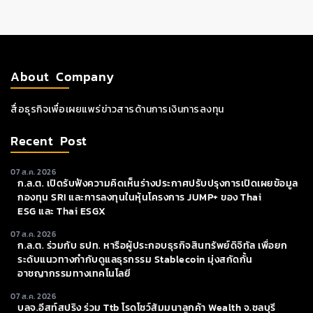
About Company
สื่อธุรกิจเพื่อเผยแพร่ข่าวสารด้านการเงินการลงทุน
Recent Post
07 ส.ค. 2026
ก.ล.ต. เปิดรับฟังความคิดเห็นร่างประกาศปรับปรุงการเปิดเผยข้อมูล
กองทุน SRI และการลงทุนในหุ้นโครงการ JUMP+ ของ Thai
ESG และ Thai ESGX
07 ส.ค. 2026
ก.ล.ต. ร่วมกับ ธปท. หารือผู้ประกอบธุรกิจสินทรัพย์ดิจิทัล เพื่อยก
ระดับแนวทางกำกับดูแลธุรกรรม Stablecoin มุ่งสกัดกั้น
อาชญากรรมทางเทคโนโลยี
07 ส.ค. 2026
บลจ.อีสท์สปริง ร่วม Ttb โรดโชว์สัมมนาลูกค้า Wealth จ.ชลบุรี