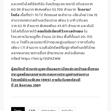
และเทคโนโลยีอีสเทิร์น จังหวัดอุบลราชธานี ปรับลดจาก
60
.
99 ล้านบาท พิเศษเพียง 53
.
706 ล้านบาท
โรงงาน/
โกดัง
เนื้อที่กว่า 70 ไร่ ติดถนนสายลำปาง-เชียงใหม่ (ทล.11)
ห่างจากเทศบาลตำบลเวียงตาล เพียง 5 นาที ปรับลด
จาก
62.19
ล้านบาท พิเศษเพียง
45.871
ล้านบาท และยังมี
ไฮไลท์เด็ดภาคใต้
คอนโดมิเนียมซีวิวทะเลป่าตอง
ใน
โครงการวิมานภูเก็ต จำนวน 23 ห้อง พื้นที่ตั้งแต่ 20
–
170
ตร.ม ใกล้โรงแรมอมารีป่าตองอยู่บนเนินเขา ราคาเริ่มต้น
เพียง 1.71 ล้านบาท รวมถึงมีทรัพย์ที่อยู่อาศัยทำเลดีทั่วไทย
หลากหลายรายการอื่นๆ อีกมากมาย สนใจเลือกชม
ทรัพย์
https://bit.ly/3SPXZWW
ผู้สนใจเข้าร่วมประมูลจะต้องลงทะเบียนล่วงหน้าและยื่นซอง
ประมูลพร้อมเอกสารประกอบการประมูลผ่านช่องทาง
ไปรษณีย์ด่วนพิเศษ (
EMS)
ภายในวันพฤหัสบดี
ที่
25
สิงหาคม
256
5
Tags:
SAM
การลงทุน
การเงิน