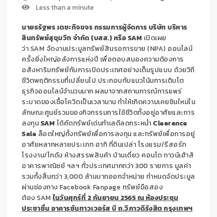
Less than a minute
นายธรัฐพร เตชะกิจขจร กรรมการผู้จัดการ บริษัท บริหาร
สินทรัพย์สุขุมวิท จำกัด (บสส.) หรือ
SAM
เปิดเผย
ว่า
SAM
จัดงานประมูลทรัพย์สินรอการขาย (
NPA)
ออนไลน์
ครั้งยิ่งใหญ่อลังการแห่งปี
เพื่อตอบสนองความต้องการ
อสังหาริมทรัพย์กับการเปิดประเทศอย่างเต็มรูปแบบ ด้วยวิถี
ชีวิตพฤติกรรมที่เปลี่ยนไป ประกอบกับแนวโน้มการเติบโต
ธุรกิจออนไลน์จำนวนมาก ผลมาจากสถานการณ์การแพร่
ระบาดของเชื้อโควิดเป็นเวลานาน ทำให้เกิดความเคยชินใหม่ใน
ลักษณะศูนย์รวมของกิจกรรมการใช้ชีวิตทั้งอยู่อาศัยและการ
ลงทุน
SAM
ได้คัดทรัพย์เด่นทำเลดีลดกระหน่ำ
Clearance
Sale
ล็อตใหญ่ทั้งทรัพย์เพื่อการลงทุน และทรัพย์เพื่อการอยู่
อาศัยหลากหลายประเภท อาทิ ที่ดินเปล่า โรงแรม/รีสอร์ท
โรงงาน/โกดัง ห้างสรรพสินค้า บ้านเดี่ยว คอนโด ทาวน์เฮ้าส์
อาคารพาณิชย์ ฯลฯ
ทั่วประเทศมากกว่า 300 รายการ มูลค่า
รวมทั้งสิ้นกว่า 3
,000
ล้านบาทออกจำหน่าย กำหนดจัดประมูล
ผ่านช่องทาง
Facebook Fanpage
ทรัพย์มือสอง
ต้อง
SAM
ในวันศุกร์ที่
2
กันยายน
2565
ณ ห้องประชุม
ประชาชื่น
อาคารซันทาวเวอร์ส บี ถ.วิภาวดีรังสิต กรุงเทพฯ