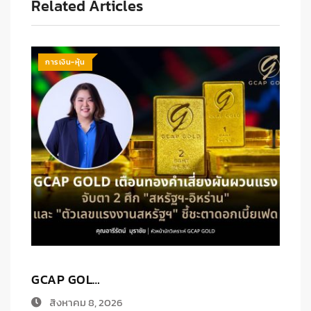
Related Articles
การเงิน-หุ้น
ก.ล.ต. เ…
ส
สิงหาคม 7, 2026