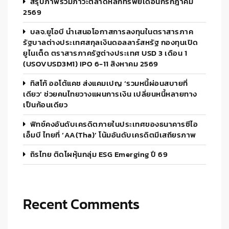
สรุปภาพรวมภาวะตลาดหลักทรัพย์เดือนกรกฎาคม
2569
บลจ.ยูโอบี นำเสนอโอกาสการลงทุนในตราสารภาค
รัฐบาลต่างประเทศสกุลเงินดอลลาร์สหรัฐ กองทุนเปิด
ยูไนเต็ด ตราสารภาครัฐต่างประเทศ USD 3 เดือน 1
(USOVUSD3M1) IPO 6-11 สิงหาคม 2569
ทิสโก้ ออโต้แคช ส่งแคมเปญ ‘รวมหนี้ผ่อนสบายที่
เดียว’ ช่วยคนไทยวางแผนการเงิน เปลี่ยนหนี้หลายทาง
เป็นก้อนเดียว
ฟิทช์คงอันดับเครดิตภายในประเทศของธนาคารซีไอ
เอ็มบี ไทยที่ ‘AA(tha)’ โน้มอันดับเครดิตมีเสถียรภาพ
ถิรไทย ติดโผหุ้นกลุ่ม ESG Emerging ปี 69
Recent Comments