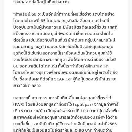
งานตลอดทั้งปีอยู่ในทิศทางบวก
“สำหรับปี 66 จะเป็นอีกปีที่ท้าทายที่ผมเชื่อว่าจะเติบโตอย่าง
โดดเด่นไม่แพ้ปี 65 โดยเฉพาะธุรกิจลีสซิ่งมอเตอร์ไซค์ที่
ปัจจุบันเราเป็นผู้นำตลาดและมีพันธมิตรดีลเลอร์ทั่วประเทศที่
แข็งแกร่ง ช่วยสนับสนุนให้พอร์ตเช่าซื้อรถมอเตอร์ไซค์โต
ต่อเนื่อง เช่นเดียวกับพีโลนที่บริษัทได้เจาะกลุ่มเป้าหมายใหม่
ช่วยขยายฐานลูกค้าของบริษัท ถือเป็นปัจจัยหนุนของกลุ่ม
ธุรกิจนี้ได้เช่นกัน นอกจากนี้เรายังคงเดินหน้าควบคุมค่าใช้
จ่ายให้มีประสิทธิภาพมากที่สุด เพื่อให้ผลการดำเนินงานทั้งปี
66 ออกมาเติบโตโดดเด่น ทั้งนี้เรากำลังเร่งศึกษาและหา
โอกาสใหม่ทางธุรกิจเพื่อเพิ่มพอร์ตสินเชื่อที่มีอยู่ให้เติบโตยิ่ง
ขึ้น ซึ่งจะส่งผลดีต่อหุ้น SCAP และผู้ถือหุ้นของบริษัทในระยะ
ยาว” วิชิต กล่าว
นอกจากนี้ คณะกรรมการมีมติเปลี่ยนแปลงมูลค่าที่ตราไว้
(PAR) โดยแบ่งแยกมูลค่าที่ตราไว้ (split par) จากมูลค่าพาร์
เดิม 5.00 บาท/หุ้น เป็นมูลค่าพาร์ใหม่ที่ 1.00 บาท/หุ้น เพื่อเพิ่ม
สภาพคล่องให้นักลงทุนสามารถเข้าถึงหุ้นของบริษัทฯได้ง่าย
มากยิ่งขึ้น และยังมีมติอนุมัติการจ่ายเงินปันผลประจำปี2565
แก่ผู้ถือหุ้นเป็นเงินสดในอัตราหุ้นละ 0.80 บาท กำหนดจ่าย