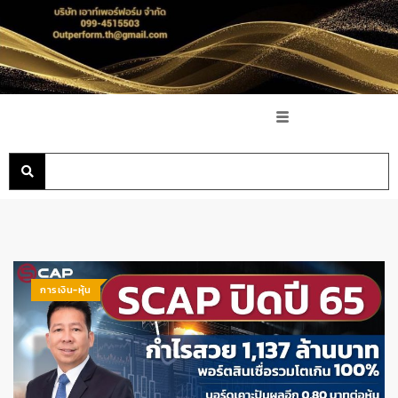
การเงิน-หุ้น