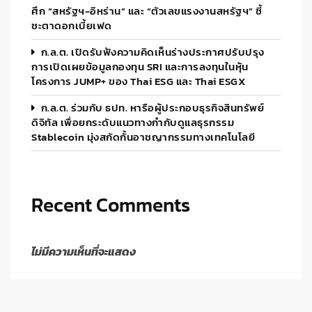
ศึก “สหรัฐฯ-อิหร่าน” และ “ตัวเลขแรงงานสหรัฐฯ” ชี้
ชะตาดอกเบี้ยเฟด
ก.ล.ต. เปิดรับฟังความคิดเห็นร่างประกาศปรับปรุง
การเปิดเผยข้อมูลกองทุน SRI และการลงทุนในหุ้น
โครงการ JUMP+ ของ Thai ESG และ Thai ESGX
ก.ล.ต. ร่วมกับ ธปท. หารือผู้ประกอบธุรกิจสินทรัพย์
ดิจิทัล เพื่อยกระดับแนวทางกำกับดูแลธุรกรรม
Stablecoin มุ่งสกัดกั้นอาชญากรรมทางเทคโนโลยี
Recent Comments
ไม่มีความเห็นที่จะแสดง