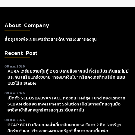
About Company
สื่อธุรกิจเพื่อเผยแพร่ข่าวสารด้านการเงินการลงทุน
Recent Post
08 ส.ค. 2026
AURA เตรียมขายหุ้นกู้ 2 ชุด ปลายสิงหาคมนี้ ทั้งรุ่นมีประกันและไม่มี
ประกัน เสริมแกร่งขยาย "ทองมาเงินไป" ทริสคงเครดิตบริษัท BBB
แนวโน้ม Stable
08 ส.ค. 2026
เปิดตัว SCBUSDADVANTAGE กองทุน Hedge Fund กองแรกจาก
SCBAM ต่อยอด Investment Solution เปิดโอกาสนักลงทุนมือ
อาชีพ เข้าถึงกลยุทธ์การลงทุนระดับสถาบัน
08 ส.ค. 2026
GCAP GOLD เตือนทองคำเสี่ยงผันผวนแรง จับตา 2 ศึก "สหรัฐฯ-
อิหร่าน" และ "ตัวเลขแรงงานสหรัฐฯ" ชี้ชะตาดอกเบี้ยเฟด