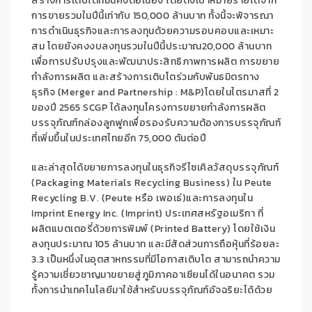
สร้างการเติบโต
ที่มั่นคง
ต่อเนื่อง
โดยตั้ง
เป้าหมายรายได้
จาก
การขายรวมในปีนี้
เท่ากับ
150,000
ล้านบาท
ทั้งนี้
จะพิจารณา
การ
ดำเนินธุรกิจและการ
ลงทุนด้วยความรอบคอบและเหมาะ
สม
โดย
ยังคงงบลงทุน
รวม
ในปีนี
ประมาณ
20,000
ล้านบาท
เพื่อ
การปรับปรุง
และพัฒนา
ประสิทธิภาพการผลิต
การ
ขยาย
กำลังการผลิต
และ
สร้างการเติบโตร่วมกับพันธมิตรทาง
ธุรกิจ
(
Merger and Partnership
:
M&P
)
โดย
ในไตรมาสที่
2
ของปี
2565 SCGP
ได้ลงทุนโครงการขยายกำลังการผลิต
บรรจุภัณฑ์กล่องลูกฟูกเพื่อรองรับความต้องการบรรจุภัณฑ์
ที่เพิ่มขึ้นในประเทศไทยอีก
75,000
ตันต่อปี
และ
ล่าสุดได้
ขยายการลงทุนในธุรกิจ
รีไซเคิลวัสดุบรรจุภัณฑ์
(
P
ackaging Materials Recycling B
usiness
)
ใน
Peute
Recycling B
.
V
.
(
Peute
หรือ
เพอเธ่
)
และการลงทุนใน
Imprint Energy Inc
. (
Imprint
)
ประเทศสหรัฐอเมริกา
ที่
ผลิตแบตเตอรี่ด้วยการพิมพ์
(
Printed Battery
)
โดยใช้เงิน
ลงทุนประมาณ
105
ล้านบาท และมีสัดส่วนการถือหุ้นที่
ร้อยละ
3
.
3
เป็นหนึ่งในอุตสาหกรรมที่มีโอกาสเติบโต สามารถนำความ
รู้ความเชี่ยวชาญมาขยายสู่ภูมิภาคอาเซียนได้ในอนาคต รวม
ทั้งการนำเทคโนโลยีมาใช้สำหรับบรรจุภัณฑ์อัจฉริยะได้ด้วย