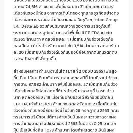
ดำเนินงาน
ในช่วงครึ่งปีแรกของปี
2565
มีรายได้จากการขาย
เท่ากับ
74,616
ล้านบาท เพิ่มขึ้นร้อยละ
31
เมื่อเทียบกับ
ช่วง
เดียวกันของปีก่อน จากการเติบโตของทุกสายธุรกิจอย่างต่อ
เนื่อง และการรวมผลดำเนินงานของ
Duy
Tan,
Intan
Group
และ
Deltalab
รวมถึงปริมาณความต้องการบรรจุภัณฑ์
กระดาษและบรรจุภัณฑ์อาหารที่เพิ่มขึ้น
มี
EBITDA
เท่ากับ
10,365
ล้านบาท ลดลงร้อยละ
4
เมื่อเทียบกับช่วงเดียวกัน
ของปีก่อน กำไรสำหรับงวดเท่ากับ
3,514
ล้านบาท ลดลงร้อย
ละ
20
เมื่อเทียบกับช่วงเดียวกันของปีก่อนจากต้นทุนวัตถุดิบ
และพลังงานที่เพิ่มสูงขึ้น
สำหรับผลการดำเนินงานใน
ไ
ตรมาส
ที่
2
ของปี
2565
เพิ่มสูง
ขึ้น
เมื่อ
เปรียบ
เทียบกับไตรมาส
แรกของปีน
ี้
โดย
มีรายได้จาก
การขาย
37,982
ล้านบาท
เพิ่มขึ้นร้อยละ
27
เมื่อเทียบกับ
ช่วง
เดียวกันของปีก่อน
ขณะที่
กำไรสำหรับงวด
อยู่ที่
1,856
ล้าน
บาท
ลดลงร้อยละ
18
เมื่อเทียบกับ
ช่วงเดียวกันของปีก่อน
EBITDA
เท่ากับ
5,
478
ล้านบาท ลดลงร้อยละ
2
เมื่อเทียบกับ
ช่วงเดียวกันของปีก่อน
ทั้งนี้ ในวันที่
26
กรก
ฎ
าคม
2565
คณะ
กรรมการบริษัทอนุมัติการจ่ายเงินปันผลระหว่างกาลจากผล
การดำเนินงานครึ่งปีแรกของปี
2565
ในอัตรา
0
.
25
บาทต่อ
หุ้น เป็นเงินทั้งสิ้น
1,073
ล้านบาท โดยกำหนดจ่ายเงินปันผล