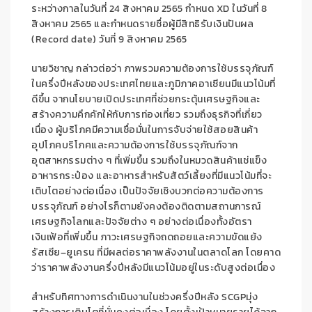
ระหว่างกาลในวันที่
2
4
สิงหาคม
2565
กำหนด
XD
ในวันที่
8
สิงหาคม
2565
และกำหนดรายชื่อผู้มีสิทธิรับเงินปันผล
(
Record date
)
วันที่
9
สิงหาคม
2565
นายวิชาญ
กล่าวต่อว่า
ภาพรวมความต้องการใช้บรรจุภัณฑ์
ในครึ่งปีหลัง
ของ
ประเทศไทยและภูมิภาคอาเซียนมีแนวโน้
มที่
ดีขึ้น
จากนโยบายเปิดประเทศ
ที่ช่วยก
ระตุ้น
เศรษฐกิ
จและ
สร้างความคึกคักให้กับ
การ
ท่องเที่ยว
รวมถึง
ธุรกิจที่เกี่ยว
เนื่อง
ผู้บริโภคมีความเชื่อมั่นในการ
จับจ่ายใช้สอยสินค้า
อุปโภคบริโภค
แล
ะความต้องการใช้บรรจุภัณฑ์
จาก
อุตสาหกรรมต่าง
ๆ ที่เพิ่มขึ้น
รวมถึง
ในหมวดสินค้าแช่แข็ง
อาหารกระป๋อง และอาหารสำหรับสัตว์เลี้ยงที่มีแนวโน้มที่จะ
เติบโตอย่างต่อเนื่อง
เป็นปัจจัย
เชิง
บวกต่อ
ความต้องการ
บรรจุภัณฑ์
อย่างไรก็ตาม
ยังคง
ต้องติดตาม
สถานการณ์
เศรษฐกิจโลกและปัจจัยต่าง
ๆ
อย่าง
ต่อเนื่อง
ทั้งอัตรา
เงินเฟ้อที่เพิ่มขึ้น
ภาวะเศรษฐกิจถดถอย
และ
ความขัดแย้ง
รัสเซีย
–
ยูเครน
ที่มีผลต่อราคาพลังงาน
ในตลาดโลก
โดยคาด
ว่าราคาพลังงานครึ่งปีหลังมีแนวโน้มอยู่ในระดับสูงต่อเนื่อง
สำหรับ
ทิศทางการดำเนินงานในช่วงครึ่งปีหลัง
SCGP
มุ่ง