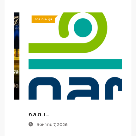
การเงิน-หุ้น
ก.ล.ต. เ…
ส
สิงหาคม 7, 2026