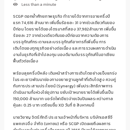
Less than a minute
SCGP
ตอกย้ำศักยภาพธุรกิจ
ทำรายได้
จากการขาย
ครึ่งปี
แรก
74,616
ล้านบาท เพิ่มขึ้น
ร้อยละ
31
จากช่วง
เดียวกันของ
ปีก่อน โดยรายได้ของ
ไตรมาส
ที่สอง
37,982
ล้านบาท
เพิ่มขึ้น
ร้อยละ
27
จากช่วงเดียวกันของปีก่อน
จาก
ความต้องการ
บรรจุภัณฑ์กระดาษและบรรจุภัณฑ์อาหารที่เพิ่มขึ้น การ
เติบโตของทุกธุรกิจอย่างต่อเนื่อง
และ
การ
รวมผลการดำเนิน
งานในธุรกิจที่เข้าไปลงทุน
มองดีมานด์บรรจุภัณฑ์ในอาเซียน
ฟื้นตัวต่อเนื่อง
พร้อมลุยครึ่งปีหลัง
เดินหน้า
สร้างการเติบโตอย่างแข็งแกร่ง
ในระยะยาว
พัฒนาช่องทางขยายฐานลูกค้าที่เติบโตสูง
ควบคู่
กับการ
ประสานประโยชน์ (
Synergy
)
เพิ่มประสิทธิภาพการ
ดำเนินงานทั้งห่วงโซ่อุปทาน
ขยับเป้าหมายรายได้เพิ่มขึ้นเป็น
150,000
ล้านบาท
บอร์ดไฟเขียวจ่ายเงินปันผลระหว่างกาล
หุ้นละ
0
.
25
บาท เตรียม
ขึ้น
XD
วันที่
8
สิงหาคมนี้
นายวิชาญ จิตร์ภักดี ประธานเจ้าหน้าที่บริหาร บริษัทเอสซีจี
แพคเกจจิ้ง จำกัด (มหาชน) หรือ
SCGP
เปิดเผย
ถึง
ผ
ลการ