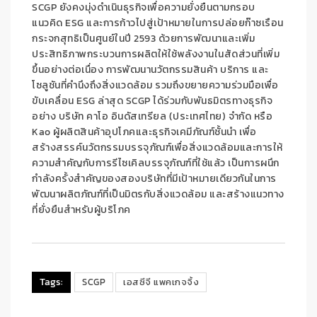
SCGP
ยังคงมุ่ง
ดำเนินธุรกิจ
เพื่อความยั่งยืน
ตามกรอบ
แนวคิด
ESG
และ
การก้าวไปสู่เป้าหมายในการปล่อยก๊าซเรือน
กระจก
สุทธิ
เป็นศูนย์ในปี
2593
ด้วยการพัฒนาและเพิ่ม
ประสิทธิภาพกระบวนการผลิตให้ใช้พลังงานในสัดส่วนที่เพิ่ม
ขึ้นอย่างต่อเนื่อง
การพัฒนานวัตกรรมสินค้า บริการ และ
โซลูชันที่คำนึงถึงสิ่งแวดล้อม
รวมถึงขยายความร่วมมือเพื่อ
ขับเคลื่อน
ESG
ล่าสุด
SCGP
ได้
ร่วมกับพันธมิตรทางธุรกิจ
อย่าง
บริษัท คาโอ อินดัสเทรียล (ประเทศไทย) จำกัด หรือ
Kao
ผู้ผลิตสินค้าอุปโภคและธุรกิจเคมีภัณฑ์ชั้นนำ
เพื่อ
สร้างสรรค์นวัตกรรมบรรจุภัณฑ์เพื่อสิ่งแวดล้อม
และ
การให้
ความสำคัญกับการรีไซเคิลบรรจุภัณฑ์ที่ใช้แล้ว
เป็นการ
ผนึก
กำลังครั้งสำคัญของสองบริษัทที่มีเป้าหมายเดียวกันในการ
พัฒนาผลิตภัณฑ์ที่เป็นมิตรกับสิ่งแวดล้อม และสร้างแนวทาง
ที่ยั่งยืนสำหรับผู้บริโภค
Tags:
SCGP
เอสซีจี แพคเกจจิ้ง