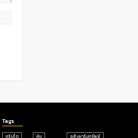
Tags
คริปโต
หุ้น
อสังหาริมทรัพย์