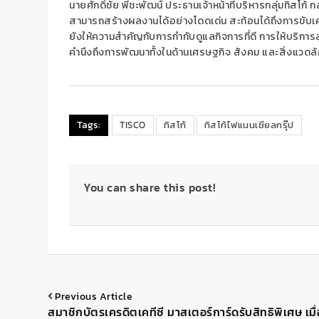
นายศักดิ์ชัย พีชะพัฒน์ ประธานเจ้าหน้าที่บริหารกลุ่มทิสโก้
กล
สามารถสร้างผลงานได้อย่างโดดเด่น สะท้อนได้ถึงการขับเคลื่อ
ยังให้ความสำคัญกับการกำกับดูแลกิจการที่ดี การให้บริการลู
คำนึงถึงการพัฒนาทั้งในด้านเศรษฐกิจ สังคม และสิ่งแวดล้อ
Tags:
TISCO
ทิสโก้
ทิสโก้ไฟแนนเชียลกรุ๊ป
You can share this post!
Previous Article
สมาชิกบัตรเครดิตเคทีซี มาสเตอร์การ์ดรับสิทธิพิเศษ เมื