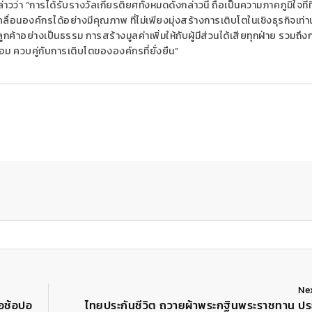
่าวว่า “การได้รับรางวัลเกียรติยศทั้งหมดดังกล่าวนี้ ถือเป็นความภาคภูมิใจที่ท
นองค์กรได้อย่างมีคุณภาพ ที่ไม่เพียงมุ่งสร้างการเติบโตในเชิงธุรกิจเท่านั
กค้าอย่างเป็นธรรม การสร้างมูลค่าเพิ่มให้กับผู้มีส่วนได้เสียทุกฝ่าย รวมถึง
ม ควบคู่กับการเติบโตขององค์กรที่ยั่งยืน”
Ne
่อช้อปอ
ไทยประกันชีวิต ถวายผ้าพระกฐินพระราชทาน ปร