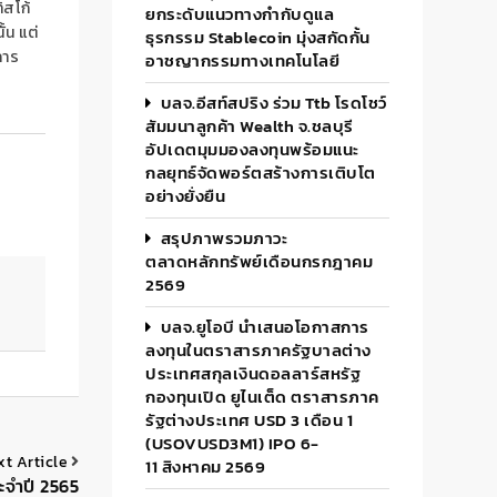
ิสโก้
ยกระดับแนวทางกำกับดูแล
้น แต่
ธุรกรรม Stablecoin มุ่งสกัดกั้น
การ
อาชญากรรมทางเทคโนโลยี
บลจ.อีสท์สปริง ร่วม Ttb โรดโชว์
สัมมนาลูกค้า Wealth จ.ชลบุรี
อัปเดตมุมมองลงทุนพร้อมแนะ
กลยุทธ์จัดพอร์ตสร้างการเติบโต
อย่างยั่งยืน
สรุปภาพรวมภาวะ
ตลาดหลักทรัพย์เดือนกรกฎาคม
2569
บลจ.ยูโอบี นำเสนอโอกาสการ
ลงทุนในตราสารภาครัฐบาลต่าง
ประเทศสกุลเงินดอลลาร์สหรัฐ
กองทุนเปิด ยูไนเต็ด ตราสารภาค
รัฐต่างประเทศ USD 3 เดือน 1
(USOVUSD3M1) IPO 6-
xt Article
11 สิงหาคม 2569
ะจำปี 2565