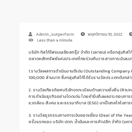
Admin_outperform
พฤศจิกายน 10, 2022
Less than a minute
บริษัท ทิสโก้ไฟแนนเชียลกรุ๊ป จำกัด (มหาชน) หรือกลุ่มทิสโก
ตลาดหลักทรัพย์แห่งประเทศไทยร่วมกับวารสารการเงินธน
1.
รางวัลผลการดำเนินงานดีเด่น (
Outstanding Company 
100,000
ล้านบาท ซึ่งกลุ่มทิสโก้ได้รับรางวัลประเภทดังกล่าวนี
2.
รางวัลเกียรติยศบริษัทจดทะเบียนด้านความยั่งยืน (
Risin
การดำเนินธุรกิจอย่างโดดเด่น โดยคำนึงถึงผลประกอบการทา
แวดล้อม สังคม และธรรมาภิบาล (
ESG)
มาเป็นกลไกในการพั
3.
รางวัลธุรกรรมทางการเงินยอดเยี่ยม (
Deal of the Yea
ครั้งแรกของ บริษัท ปตท. น้ำมันและการค้าปลีก จำกัด (มหา