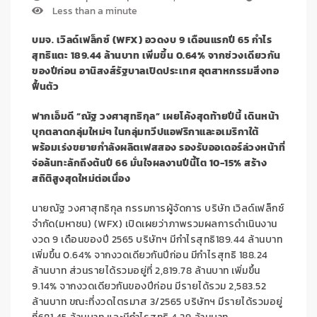
Less than a minute
บมจ. เวิลด์เฟล็กซ์ (
WFX) อวดงบ 9 เดือนแรกปี 65 กำไร
สุทธิแตะ 189.44 ล้านบาท เพิ่มขึ้น 0.64% จากช่วงเดียวกัน
ของปีก่อน อานิสงส์รัฐบาลเปิดประเทศ อุตสาหกรรมสิ่งทอ
ฟื้นตัว
ฟากเอ็มดี “ณัฐ วงศาสุทธิกุล” เผยโค้งสุดท้ายปีนี้ เดินหน้า
บุกตลาดกลุ่มใหม่ๆ ในกลุ่มทวีปแอฟริกาและอเมริกาใต้
พร้อมเร่งขยายกำลังผลิตเฟสสอง รองรับออเดอร์ล่วงหน้าที่
จ่อล้นทะลักถึงต้นปี 66 มั่นใจผลงานปีนี้โต 10-15% สร้าง
สถิติสูงสุดใหม่ต่อเนื่อง
นายณัฐ วงศาสุทธิกุล กรรมการผู้จัดการ บริษัท เวิลด์เฟล็กซ์
จำกัด(มหาชน) (WFX) เปิดเผยว่าภาพรวมผลการดำเนินงาน
งวด 9 เดือนของปี 2565 บริษัทฯ มีกำไรสุทธิ189.44 ล้านบาท
เพิ่มขึ้น 0.64% จากงวดเดียวกันปีก่อน มีกำไรสุทธิ 188.24
ล้านบาท ส่วนรายได้รวมอยู่ที่ 2,819.78 ล้านบาท เพิ่มขึ้น
9.14% จากงวดเดียวกันของปีก่อน มีรายได้รวม 2,583.52
ล้านบาท ขณะที่งวดไตรมาส 3/2565 บริษัทฯ มีรายได้รวมอยู่