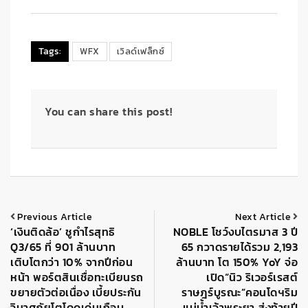
Tags:
WFX
เวิลด์เฟล็กซ์
You can share this post!
Previous Article
Next Article
‘เงินติดล้อ’ ชูกำไรสุทธิ
NOBLE โชว์งบไตรมาส 3 ปี
Q3/65 ที่ 901 ล้านบาท
65 กวาดรายได้รวม 2,193
เติบโตกว่า 10% จากปีก่อน
ล้านบาท โต 150% YoY จ่อ
หน้า พอร์ตสินเชื่อทะเบียนรถ
เปิด“นิว ริเวอร์เรสต์
ขยายตัวต่อเนื่อง เบี้ยประกัน
ราษฎร์บูรณะ”คอนโดฯริม
วินาศภัยโตโดดเด่นเกือบ
แม่น้ำเจ้าพระยา ส่งท้ายปี