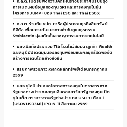
ก.ล.ต. เปิดรับฟังความคิดเห็นร่างประกาศปรับปรุง
การเปิดเผยข้อมูลกองทุน SRI และการลงทุนในหุ้น
โครงการ JUMP+ ของ Thai ESG และ Thai ESGX
ก.ล.ต. ร่วมกับ ธปท. หารือผู้ประกอบธุรกิจสินทรัพย์
ดิจิทัล เพื่อยกระดับแนวทางกำกับดูแลธุรกรรม
Stablecoin มุ่งสกัดกั้นอาชญากรรมทางเทคโนโลยี
บลจ.อีสท์สปริง ร่วม Ttb โรดโชว์สัมมนาลูกค้า Wealth
จ.ชลบุรี อัปเดตมุมมองลงทุนพร้อมแนะกลยุทธ์จัดพอร์ต
สร้างการเติบโตอย่างยั่งยืน
สรุปภาพรวมภาวะตลาดหลักทรัพย์เดือนกรกฎาคม
2569
บลจ.ยูโอบี นำเสนอโอกาสการลงทุนในตราสารภาค
รัฐบาลต่างประเทศสกุลเงินดอลลาร์สหรัฐ กองทุนเปิด
ยูไนเต็ด ตราสารภาครัฐต่างประเทศ USD 3 เดือน 1
(USOVUSD3M1) IPO 6-11 สิงหาคม 2569