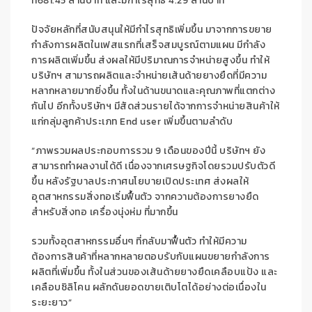
ที่681.45 ล้านบาท และมีกำไรสุทธิ 4.29 ล้านบาท
ปัจจัยหลักที่สนับสนุนให้มีกำไรสุทธิเพิ่มขึ้น มาจากการขยาย
กำลังการผลิตในเฟสแรกที่เสร็จสมบูรณ์ตามแผน มีกำลัง
การผลิตเพิ่มขึ้น ส่งผลให้มีปริมาณการจำหน่ายสูงขึ้น ทำให้
บริษัทฯ สามารถผลิตและจำหน่ายเส้นด้ายยางยืดที่มีความ
หลากหลายมากยิ่งขึ้น ทั้งในด้านขนาดและคุณภาพที่แตกต่าง
กันไป อีกทั้งบริษัทฯ มีสัดส่วนรายได้จากการจำหน่ายสินค้าให้
แก่กลุ่มลูกค้าประเภท End user เพิ่มขึ้นตามลำดับ
“ภาพรวมผลประกอบการรวม 9 เดือนของปีนี้ บริษัทฯ ยัง
สามารถทำผลงานได้ดี เนื่องจากเศรษฐกิจโดยรวมปรับตัวดี
ขึ้น หลังรัฐบาลประกาศนโยบายเปิดประเทศ ส่งผลให้
อุตสาหกรรมสิ่งทอเริ่มฟื้นตัว จากความต้องการยางยืด
สำหรับสิ่งทอ เครื่องนุ่งห่ม ที่มากขึ้น
รวมทั้งอุตสาหกรรมอื่นๆ ที่กลับมาฟื้นตัว ทำให้มีความ
ต้องการสินค้าที่หลากหลายตอบรับกับแผนขยายกำลังการ
ผลิตที่เพิ่มขึ้น ทั้งในส่วนของเส้นด้ายยางยืดเคลือบแป้ง และ
เคลือบซิลิโคน ผลักดันยอดขายเติบโตได้อย่างต่อเนื่องใน
ระยะยาว”