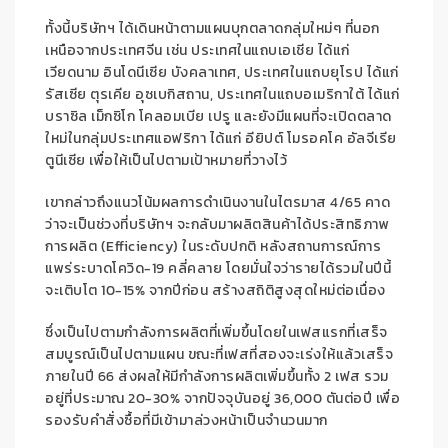
ทั้งนี้บริษัทฯ ได้เดินหน้าตามแผนบุกตลาดกลุ่มใหม่ๆ ที่นอก
เหนือจากประเทศจีน เช่น ประเทศในแถบเอเชีย ได้แก่
เวียดนาม อินโดนีเซีย บังคลาเทศ, ประเทศในแถบยุโรป ได้แก่
รัสเซีย ตุรเคีย อุซเบกิสถาน, ประเทศในแถบอเมริกาใต้ ได้แก่
บราซิล เม็กซิโก โคลอมเบีย เปรู และยังมีแผนที่จะเปิดตลาด
ใหม่ในกลุ่มประเทศแอฟริกา ได้แก่ อียิปต์ โมรอคโค อัลจีเรีย
ตูนีเซีย เพื่อให้เป็นไปตามเป้าหมายที่วางไว้
เขากล่าวถึงแนวโน้มผลการดำเนินงานในไตรมาส 4/65 คาด
ว่าจะเป็นช่วงที่บริษัทฯ จะกลับมาผลิตสินค้าได้ประสิทธิภาพ
การผลิต (Efficiency) ในระดับปกติ หลังสถานการณ์การ
แพร่ระบาดโควิด-19 คลี่คลาย โดยมั่นใจว่ารายได้รวมในปีนี้
จะเติบโต 10-15% จากปีก่อน สร้างสถิติสูงสุดใหม่ต่อเนื่อง
ซึ่งเป็นไปตามกำลังการผลิตที่เพิ่มขึ้นโดยในเฟสแรกที่เสร็จ
สมบูรณ์เป็นไปตามแผน ขณะที่เฟสที่สองจะเร่งให้แล้วเสร็จ
ภายในปี 66 ส่งผลให้มีกำลังการผลิตเพิ่มขึ้นทั้ง 2 เฟส รวม
อยู่ที่ประมาณ 20-30% จากปัจจุบันอยู่ 36,000 ตันต่อปี เพื่อ
รองรับคำสั่งซื้อที่มีเข้ามาล่วงหน้าเป็นจำนวนมาก