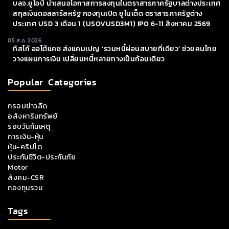
บลจ.ยูโอบี นำเสนอโอกาสการลงทุนในตราสารภาครัฐบาลต่างประเทศ
สกุลเงินดอลลาร์สหรัฐ กองทุนเปิด ยูไนเต็ด ตราสารภาครัฐต่าง
ประเทศ USD 3 เดือน 1 (USOVUSD3M1) IPO 6-11 สิงหาคม 2569
05 ส.ค. 2026
ทิสโก้ ออโต้แคช ส่งแคมเปญ ‘รวมหนี้ผ่อนสบายที่เดียว’ ช่วยคนไทย
วางแผนการเงิน เปลี่ยนหนี้หลายทางเป็นก้อนเดียว
Popular Categories
กรอบข่าวลีด
อสังหาริมทรัพย์
รอบวันทันเหตุ
การเงิน-หุ้น
หุ้น-คริปโต
ประกันชีวิต-ประกันภัย
Motor
สังคม-CSR
กองทุนรวม
Tags