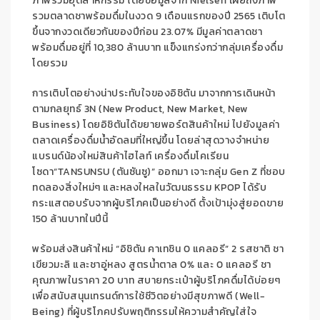
ภาพรวมอุตสาหกรรม
โดยข้อมูลจาก
Nielsen
เผยถึงภาพ
รวมตลาดชาพร้อมดื่มในงวด
9
เดือนแรกของปี
2565
เติบโต
ขึ้นจากงวดเดียวกันของปีก่อน
23.07
% มีมูลค่าตลาดชา
พร้อมดื่มอยู่ที่
10,380
ล้านบาท
แข็งแกร่งกว่ากลุ่มเครื่องดื่ม
โดยรวม
การเติบโตอย่างน่าประทับใจของอิชิตัน
มาจาก
การเดินหน้า
ตามกลยุทธ์
3
N
(
New Product, New Market, New
Business)
โดย
อิชิตันได้ขยายพอร์ตสินค้าใหม่ ไปยังมูลค่า
ตลาดเครื่องดื่ม
น้ำอัดลม
ที่ใหญ่ขึ้น โดยล่
าสุดวางจำหน่าย
แบรนด์น้องใหม่สินค้าไฮไลท์ เครื่องดื่ม
โคเรียน
โซดา
“
TANSUNSU (
ตันซันซู)”
ออกมา
เจาะกลุ่ม
Gen Z
ที่ชอบ
ทดลองสิ่งใหม่ๆ และหลงใหลในวัฒนธรรม
KPOP
ได้รับ
กระแสตอบรับจากผู้บริโภคเป็น
อย่างดี
ตั้งเป้า
มุ่งสู่
ยอดขาย
150
ล้านบาทในปีนี้
พร้อมส่งสินค้าใหม่
“อิชิตัน คาเทชิน
0
แคลอรี
”
2 รสชาติ ชา
เขียวมะลิ
และชาอู่หลง
สูตรน้ำตาล
0%
และ
0
แคลอรี
ชา
คุณภาพในราคา
20
บาท สบายกระเป๋าผู้บริโภคดื่มได้บ่อยๆ
เพื่อ
สนับสนุนเทรนด์การใช้ชีวิตอย่างมีสุขภาพดี (
Well-
Being
) ที่ผู้บริโภคปรับพฤติกรรมให้ความสำคัญ
ใส่ใจ