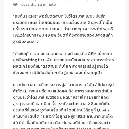
Less than a minute
“
อิชิตัน
(
ICHI
)”
ฟอร์มติดสปีด โชว์
ไตรมาส
3/65
บันทึก
ประวัติศาสตร์
ทำสถิติ
ยอดขาย ชนะไตรมาส
2
ของปี
ได้เป็น
ครั้งแรก
ทำ
ยอดขาย
1,664.2
ล้านบาท พุ่ง
43.6
%
กำไรสุทธิ
192.2
ล้านบาท
เพิ่ม
49.8
%
จับตาโ
ค้งสุดท้ายของปี
ส่ง
สินค้า
สุดปังลงตลาด
“
ตันซันซู
”
ด
าว
เด่น
กระแสแรง
ทางด้าน
ธุรกิจ
OEM
เนื้อหอม
ลูกค้า
waiting list
เพียบจาก
ความมั่นใจใน
ประสบการณ์การ
ผลิตเครื่องดื่มมาตรฐาน
ระดับ
โลก
ส่งผล
เริ่มรับรู้รายได้
ชัดเจน
ฟาก
อิ
ชิตัน
อินโดฯ รับรู้ส่วนแบ่งกำไรทะลุเป้า
นายตัน ภาสกรนที กรรมการผู้อำนวยการ บริษัท อิชิตัน กรุ๊ป
จำกัด (มหาชน) หรือ
ICHI
เปิดเผยถึง
ภาพรวม
ผลการดำเนิน
งานประจำไตรมาส
3/2565
ยอดขายรายไตรมาส
ทำสถิติ
สูงสุดของปี และ
เป็นครั้งแรกที่
ชนะไตรมาส
2
ซึ่งปกติเป็น
ช่วงไฮซีซั่นของธุรกิจเครื่องดื่ม โดยมีรายได้อยู่ที่
1,664.2
ล้านบาท เติบโต
43.6
%
กำไรสุทธิอยู่ที่
192.2
ล้านบาท เติบโต
49.8
%
เมื่อเทียบกับงวดเดียวกันของปีก่อน
แข็งแกร่งกว่า