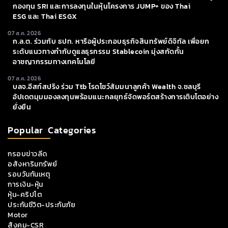
กองทุน SRI และการลงทุนในหุ้นโครงการ JUMP+ ของ Thai
ESG และ Thai ESGX
07 ส.ค. 2026
ก.ล.ต. ร่วมกับ ธปท. หารือผู้ประกอบธุรกิจสินทรัพย์ดิจิทัล เพื่อยก
ระดับแนวทางกำกับดูแลธุรกรรม Stablecoin มุ่งสกัดกั้น
อาชญากรรมทางเทคโนโลยี
07 ส.ค. 2026
บลจ.อีสท์สปริง ร่วม Ttb โรดโชว์สัมมนาลูกค้า Wealth จ.ชลบุรี
อัปเดตมุมมองลงทุนพร้อมแนะกลยุทธ์จัดพอร์ตสร้างการเติบโตอย่าง
ยั่งยืน
Popular Categories
กรอบข่าวลีด
อสังหาริมทรัพย์
รอบวันทันเหตุ
การเงิน-หุ้น
หุ้น-คริปโต
ประกันชีวิต-ประกันภัย
Motor
สังคม-CSR