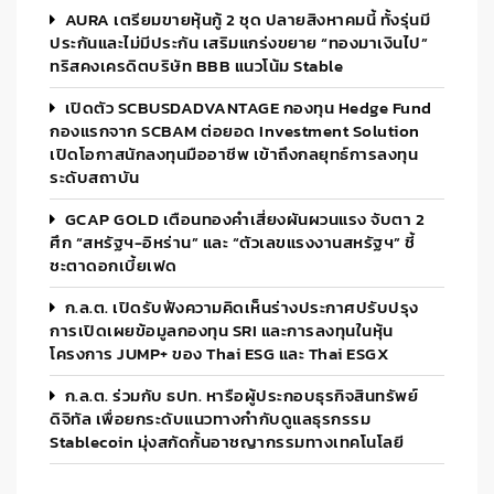
AURA เตรียมขายหุ้นกู้ 2 ชุด ปลายสิงหาคมนี้ ทั้งรุ่นมี
ประกันและไม่มีประกัน เสริมแกร่งขยาย “ทองมาเงินไป”
ทริสคงเครดิตบริษัท BBB แนวโน้ม Stable
เปิดตัว SCBUSDADVANTAGE กองทุน Hedge Fund
กองแรกจาก SCBAM ต่อยอด Investment Solution
เปิดโอกาสนักลงทุนมืออาชีพ เข้าถึงกลยุทธ์การลงทุน
ระดับสถาบัน
GCAP GOLD เตือนทองคำเสี่ยงผันผวนแรง จับตา 2
ศึก “สหรัฐฯ-อิหร่าน” และ “ตัวเลขแรงงานสหรัฐฯ” ชี้
ชะตาดอกเบี้ยเฟด
ก.ล.ต. เปิดรับฟังความคิดเห็นร่างประกาศปรับปรุง
การเปิดเผยข้อมูลกองทุน SRI และการลงทุนในหุ้น
โครงการ JUMP+ ของ Thai ESG และ Thai ESGX
ก.ล.ต. ร่วมกับ ธปท. หารือผู้ประกอบธุรกิจสินทรัพย์
ดิจิทัล เพื่อยกระดับแนวทางกำกับดูแลธุรกรรม
Stablecoin มุ่งสกัดกั้นอาชญากรรมทางเทคโนโลยี