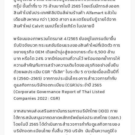
กรุ๊ป ขั้นต่ำที่ราว
75
ล้านบาทในปี
2565
โดยเริ่มมีการส่งออก
สินค้าไปยังประเทศฟิลิปปินส์ผ่านร้านค้า
Alf
amart
แล้วใน
เดือนสิงหาคม กว่า
1,300
สาขา และเตรียมรับรู้รายได้จาก
สินค้าใหม่
Calvit
นมเปรี้ยวโยเกิร์ต
ในปลายปี
พร้อมมอง
ภาพรวมไตรมาส 4/2565
ยังอยู่ในเทรนด์ขาขึ้น
รับปัจจัยบวก กระแสอันร้อนแรงของสินค้าใหม่ที่เปิดตัว การ
ขยายธุรกิจ
OEM
เดินหน้ามุ่งสู่ยอดขายระดับ 6
,
500 ล้าน
บาท หรือโต 24% จากปีก่อนตามที่วางไว้
พร้อมตอกย้ำก
ารให้
ความสำคัญกับการสร้างความเติบโตของธุรกิจอย่างยั่งยืน
ด้วยผลประเมิน
CGR “
ดีเลิศ” ในระดับ
5
ดาวต่อเนื่องเป็นปีที่
6 (2560-2565)
จากการประเมินโครงการสำรวจการกำกับ
ดูแลกิจการบริษัทจดทะเบียน (
CGR)
ประจำปี
2565
(Corporate
Governance Report of Thai Listed
Companies 2022 : CGR)
จากสมาคมส่งเสริมสถาบันกรรมการบริษัทไทย (
IOD)
ภาย
ใต้การสนับสนุนจากตลาดหลักทรัพย์แห่งประเทศไทย (ตลท.)
โดยในปี
2565
ได้ดำเนินการสำรวจการกำกับดูแลกิจการของ
บริษัทจดทะเบียนไทย ทั้งสิ้น
750
บริษัท
นับเป็นความภูมิใจ