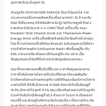
สุขภาพตัวเอง
ในทุกๆ
วัน
ด้าน
ธุรกิจ
ICHITAN OEM SERVICE
มี
แนวโน้มสดใส จาก
ประสบการณ์ในการผลิตเครื่องดื่มมามากกว่า
10
ปี
และทีม
R&D
ที่เชี่ยวชาญ ทำให้
เริ่ม
มีการรับรู้รายได้จากลูกค้าใหม่
2
รายเข้ามาในไตรมาส
3
-4
/
2565
ได้แก่ เครื่องดื่ม
Acer
Predator Shot Vitamin Drink
และ
Thaitanium
Power
Energy Drink
เครื่องดื่มเพิ่มพลัง
ผสมวิตามิน
สำหรับคนรุ่น
ใหม่
ที่วางจำหน่ายเป็นที่เรียบร้อยแล้ว สนับสนุนการใช้อัตรา
การกำลังการ
ผลิต (
Utilization Rate
)
เพิ่มขึ้นอยู่ที่ระดับ
65
% จากงวดเดียวกันของปีก่อนอยู่ที่ระดับ
49
%
เป็น
สัญญาณ
แนวโน้มที่ดีในการ
ช่วยต้นทุนต่อขวดลดลง
ขณะที่ตลาดส่งออกฟื้นตัว
ดีขึ้น
และราคาต้นทุ
น
ลดลงตาม
ราคาน้ำมันในตลาดโลก
แม้ในช่วงที่ผ่านมาต้องเผชิญกับ
ปัจจัยกดดันทางด้านเศรษฐกิจ แต่อิชิตันมุ่งเน้นบริหารจัดการ
ภายในได้ดี ทำให้ในไตรมาส 3/2565 อัตรากำไรขั้นต้นอยู่ที่
19.5
%
อัตรากำไรสุทธิ
11.5
%
ขณะเดียวกัน
ส่วนแบ่งกำไรธุรกิจ
ร่วมค้าในอินโดนีเซียอยู่ที่
65.5
ล้านบาท ในงวด
9
เดือนแรก
ของปีนี้ และยังอยู่ในทิศทางเติบโตต่อเนื่อง มีโอกาสทำระดับ
สูงสุดใหม่ จากเป้าหมายรับรู้ส่วนแบ่งกำไรกลับมาที่อิชิตัน