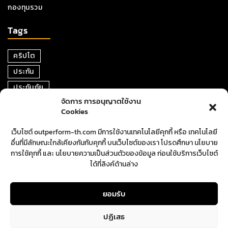
กองทุนรวม
Tags
คริปโต
ประกัน
ประกันภัย
จัดการ การอนุญาตใช้งาน
หุ้น
Cookies
การเงิน
เว็บไซต์ outperform-th.com มีการใช้งานเทคโนโลยีคุกกี้ หรือ เทคโนโลยี
ตราสารหนี้
อื่นที่มีลักษณะใกล้เคียงกันกับคุกกี้ บนเว็บไซต์ของเรา โปรดศึกษา นโยบาย
อสังหาริมทรัพย์
การใช้คุกกี้ และ นโยบายความเป็นส่วนตัวของข้อมูล ก่อนใช้บริการเว็บไซต์
ได้ที่ลิงค์ด้านล่าง
ปันผล
ตลาดหุ้น
ยอมรับ
ปฏิเสธ