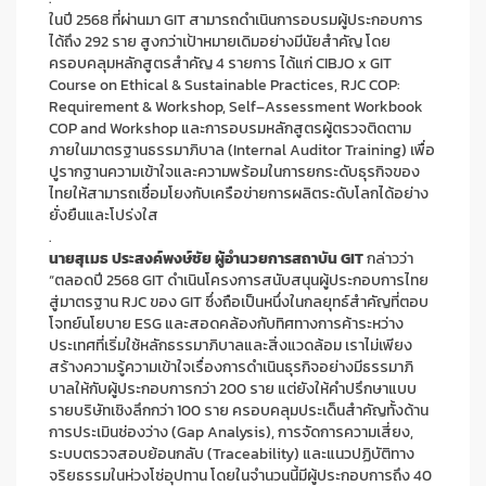
ในปี 2568 ที่ผ่านมา GIT สามารถดำเนินการอบรมผู้ประกอบการ
ได้ถึง 292 ราย สูงกว่าเป้าหมายเดิมอย่างมีนัยสำคัญ โดย
ครอบคลุมหลักสูตรสำคัญ 4 รายการ ได้แก่ CIBJO x GIT
Course on Ethical & Sustainable Practices, RJC COP:
Requirement & Workshop, Self–Assessment Workbook
COP and Workshop และการอบรมหลักสูตรผู้ตรวจติดตาม
ภายในมาตรฐานธรรมาภิบาล (Internal Auditor Training) เพื่อ
ปูรากฐานความเข้าใจและความพร้อมในการยกระดับธุรกิจของ
ไทยให้สามารถเชื่อมโยงกับเครือข่ายการผลิตระดับโลกได้อย่าง
ยั่งยืนและโปร่งใส
.
นายสุเมธ ประสงค์พงษ์ชัย ผู้อำนวยการสถาบัน GIT
กล่าวว่า
“ตลอดปี 2568 GIT ดำเนินโครงการสนับสนุนผู้ประกอบการไทย
สู่มาตรฐาน RJC ของ GIT ซึ่งถือเป็นหนึ่งในกลยุทธ์สำคัญที่ตอบ
โจทย์นโยบาย ESG และสอดคล้องกับทิศทางการค้าระหว่าง
ประเทศที่เริ่มใช้หลักธรรมาภิบาลและสิ่งแวดล้อม เราไม่เพียง
สร้างความรู้ความเข้าใจเรื่องการดำเนินธุรกิจอย่างมีธรรมาภิ
บาลให้กับผู้ประกอบการกว่า 200 ราย แต่ยังให้คำปรึกษาแบบ
รายบริษัทเชิงลึกกว่า 100 ราย ครอบคลุมประเด็นสำคัญทั้งด้าน
การประเมินช่องว่าง (Gap Analysis), การจัดการความเสี่ยง,
ระบบตรวจสอบย้อนกลับ (Traceability) และแนวปฏิบัติทาง
จริยธรรมในห่วงโซ่อุปทาน โดยในจำนวนนี้มีผู้ประกอบการถึง 40