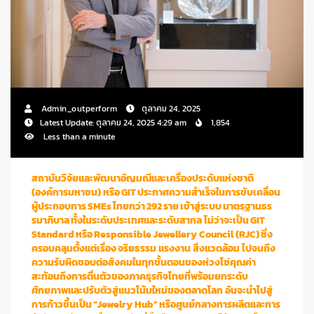
Admin_outperform
ตุลาคม 24, 2025
Latest Update: ตุลาคม 24, 2025 4:29 am
1,854
Less than a minute
สถาบันวิจัยและพัฒนาอัญมณีและเครื่องประดับแห่งชาติ
(องค์การมหาชน) หรือ GIT ประกาศความสำเร็จในการขับเคลื่อน
ผู้ประกอบการ SMEs ไทยกว่า 292 ราย เข้าสู่ระบบ มาตรฐานธร
รมาภิบาล ทั้งในระดับประเทศและระดับสากล ไม่ว่าจะเป็น GIT
Standard หรือ Responsible Jewellery Council (RJC) ซึ่ง
ครอบคลุมตั้งแต่เรื่อง จริยธรรม แรงงาน สิ่งแวดล้อม ไปจนถึง
ความรับผิดชอบต่อสังคมในทุกขั้นตอนของห่วงโซ่คุณค่า
สะท้อนถึงการตื่นตัวของภาคธุรกิจไทยที่พร้อมยกระดับ
ศักยภาพและปรับตัวสู่แนวโน้มใหม่ของตลาดโลก อันจะนำไปสู่
การก้าวขึ้นเป็น “Jewelry Hub” หรือศูนย์กลางการผลิตและการ