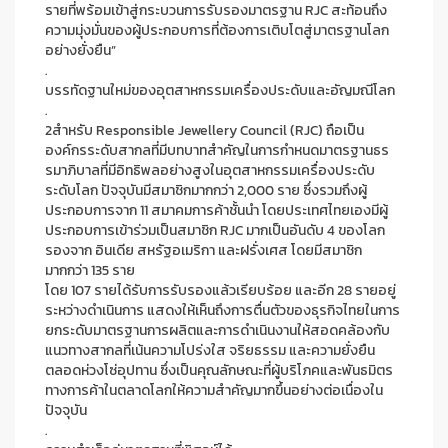
รายที่พร้อมเข้าสู่กระบวนการรับรองมาตรฐาน RJC สะท้อนถึง
ความมุ่งมั่นของผู้ประกอบการที่ต้องการเติบโตสู่มาตรฐานโลก
อย่างยั่งยืน”
.
บรรทัดฐานใหม่ของอุตสาหกรรมเครื่องประดับและอัญมณีโลก
.
2สำหรับ Responsible Jewellery Council (RJC) ถือเป็น
องค์กรระดับสากลที่มีบทบาทสำคัญในการกำหนดมาตรฐานธร
รมาภิบาลที่มีอิทธิพลอย่างสูงในอุตสาหกรรมเครื่องประดับ
ระดับโลก ปัจจุบันมีสมาชิกมากกว่า 2,000 ราย ซึ่งรวมถึงผู้
ประกอบการจาก 11 สมาคมการค้าชั้นนำ โดยประเทศไทยเองมีผู้
ประกอบการเข้าร่วมเป็นสมาชิก RJC มากเป็นอันดับ 4 ของโลก
รองจาก อินเดีย สหรัฐอเมริกา และฝรั่งเศส โดยมีสมาชิก
มากกว่า 135 ราย
โดย 107 รายได้รับการรับรองแล้วเรียบร้อย และอีก 28 รายอยู่
ระหว่างดำเนินการ แสดงให้เห็นถึงการตื่นตัวของธุรกิจไทยในการ
ยกระดับมาตรฐานการผลิตและการดำเนินงานให้สอดคล้องกับ
แนวทางสากลที่เน้นความโปร่งใส จริยธรรม และความยั่งยืน
ตลอดห่วงโซ่อุปทาน ซึ่งเป็นคุณลักษณะที่ผู้บริโภคและพันธมิตร
ทางการค้าในตลาดโลกให้ความสำคัญมากขึ้นอย่างต่อเนื่องใน
ปัจจุบัน
.