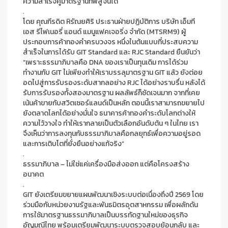
ความสำเร็จคู่มาตรฐานที่พิสูจน์ได้
.
โดย คุณกีรดิต หิรัณยศิริ ประธานฝ่ายปฏิบัติการ บริษัท เอ็มที
เอส รีไฟเนอรี่ แอนด์ แมนูแฟคเจอริ่ง จำกัด (MTSRM9) ผู้
ประกอบการค้าทองคำครบวงจร หนึ่งในต้นแบบที่ประสบความ
สำเร็จในการได้รับ GIT Standard และ RJC Standard ยืนยันว่า
“เพราะธรรมาภิบาลคือ DNA ของเราเป็นทุนเดิม การได้ร่วม
ทำงานกับ GIT ไม่เพียงทำให้เราบรรลุมาตรฐาน GIT แล้ว ยังต่อย
อดไปสู่การรับรองระดับสากลอย่าง RJC ได้อย่างราบรื่น หลังได้
รับการรับรองทั้งสองมาตรฐาน ผลลัพธ์ก็ชัดเจนมาก จากที่เคย
เน้นค้าขายกับสวิตเซอร์แลนด์เป็นหลัก ตอนนี้เราสามารถขยายไป
ยังตลาดโลกได้อย่างมั่นใจ ธนาคารค้าทองคำระดับโลกต่างให้
ความไว้วางใจ ทำให้เรากลายเป็นตัวเลือกอันดับต้น ๆ ในไทย เรา
จึงเห็นว่าการลงทุนกับธรรมาภิบาลคือกลยุทธ์เพื่อความอยู่รอด
และการเติบโตที่ยั่งยืนอย่างแท้จริง”
.
ธรรมาภิบาล – ไม่ใช่แค่เครื่องมือส่งออก แต่คือโครงสร้าง
อนาคต
.
GIT ยังเตรียมขยายแผนพัฒนาเชิงระบบต่อเนื่องถึงปี 2569 โดย
ร่วมมือกับหน่วยงานรัฐและพันธมิตรอุตสาหกรรม เพื่อผลักดัน
การใช้มาตรฐานธรรมาภิบาลเป็นบรรทัดฐานใหม่ของธุรกิจ
อัญมณีไทย พร้อมเตรียมพัฒนาระบบตรวจสอบย้อนกลับ และ