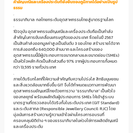
ค้าอัญมณีและเครื่องประดับที่ยั่งยืนของภูมิภาคได้อย่างเป็นรูป
ธรรม
.
ธรรมาภิบาล: กลไกยกระดับอุตสาหกรรมไทยสู่มาตรฐานโลก
.
1ปัจจุบัน อุตสาหกรรมอัญมณีและเครื่องประดับถือเป็นกำลัง
สำคัญในการขับเคลื่อนเศรษฐกิจของประเทศ 1โดยในปี 2567
เป็นสินค้าส่งออกมูลค่าสูงเป็นอันดับ 3 ของไทย สร้างรายได้จาก
การส่งออกถึง 640,000 ล้านบาท และโครงสร้างของ
อุตสาหกรรมนี้มีผู้ประกอบการขนาดกลางและขนาดย่อม (SMEs)
เป็นหัวใจหลัก คิดเป็นสัดส่วนถึง 97% จากผู้ประกอบการทั้งหมด
กว่า 13,595 รายทั่วประเทศ
.
ภายใต้บริบทโลกที่ให้ความสำคัญกับความโปร่งใส สิทธิมนุษยชน
และสิ่งแวดล้อมมากยิ่งขึ้น GIT จึงได้กำหนดแนวทางการพัฒนา
อุตสาหกรรมอัญมณีไทยด้วยการวาง “ธรรมาภิบาล” เป็นหัวใจ
ของกลยุทธ์ พร้อมผลักดันผู้ประกอบการ SMEs ให้เข้าสู่ระบบ
มาตรฐานที่ตรวจสอบได้จริงทั้งในระดับประเทศ (GIT Standard)
และระดับสากล (Responsible Jewellery Council: RJC) โดย
มุ่งเน้นการสร้างความรู้ความเข้าใจผ่านโครงการอบรมที่
ครอบคลุมมิติต่าง ๆ ของธรรมาภิบาลในห่วงโซ่การผลิตอัญมณี
และเครื่องประดับ
.