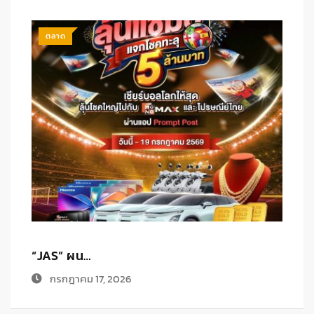
ตลาด
POINTX แ…
เ
กรกฎาคม 1, 2026