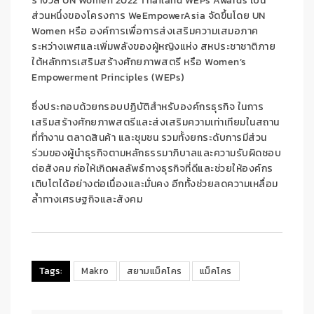
รางวัล
UN Women
2022
Thailand WEPs Awards
เป็น
ส่วนหนึ่งของ
โครงการ
WeEmpowerAsia
จัดขึ้นโดย
UN
Women
หรือ
องค์การเพื่อการส่งเสริมความเสมอภาค
ระหว่างเพศและเพิ่มพลังของผู้หญิงแห่ง สหประชาชาติ
ภาย
ใต้
หลักการเสริมสร้างศักยภาพสตรี หรือ
Women’s
Empowerment Principles (WEPs)
ซึ่งประกอบด้วยกรอบปฏิบัติสำหรับองค์กรธุรกิจ ในการ
เสริมสร้างศักยภาพสตรีและส่งเสริมความเท่าเทียมใน
สถาน
ที่ทำงาน ตลาดสินค้า และชุมชน รวมทั้งยกระดับการมีส่วน
ร่วมของผู้นําธุรกิจตามหลักธรรมาภิบาลและความรับผิดชอบ
ต่อสังคม ก่อให้เกิดผลลัพธ์ทางธุรกิจที่ดีและช่วยให้องค์กร
เติบโตได้อย่างต่อเนื่องและมั่นคง อีกทั้งช่วยลดความเหลื่อม
ล้ำทางเศรษฐกิจและสังคม
Tags:
Makro
สยามแม็คโคร
แม็คโคร