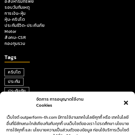
อสังหาริมทรัพย์
รอบวันทันเหตุ
การเงิน-หุ้น
หุ้น-คริปโต
ประกันชีวิต-ประกันภัย
Motor
สังคม-CSR
กองทุนรวม
Tags
คริปโต
ประกัน
ประกันภัย
จัดการ การอนุญาตใช้งาน
หุ้น
Cookies
การเงิน
เว็บไซต์ outperform-th.com มีการใช้งานเทคโนโลยีคุกกี้ หรือ เทคโนโลยี
ตราสารหนี้
อื่นที่มีลักษณะใกล้เคียงกันกับคุกกี้ บนเว็บไซต์ของเรา โปรดศึกษา นโยบาย
อสังหาริมทรัพย์
การใช้คุกกี้ และ นโยบายความเป็นส่วนตัวของข้อมูล ก่อนใช้บริการเว็บไซต์