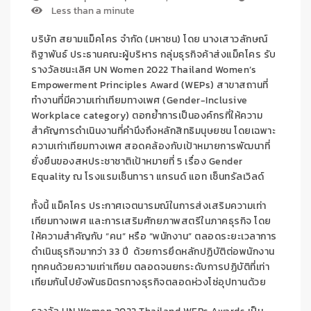
Less than a minute
บริษัท สยามแม็คโคร จำกัด (มหาชน)
โดย
นางเสาวลักษณ์
ถิฐาพันธ์ ประธานคณะผู้บริหาร กลุ่มธุรกิจค้าส่งแม็คโคร
รับ
รางวัล
ชนะเลิศ
UN Women 2022 Thailand Women’s
Empowerment Principles Award (WEPs)
สาขาสถานที่
ทำงานที่มีความเท่าเทียมทางเพศ
(
Gender-Inclusive
Workplace category
)
ตอกย้ำ
การ
เป็น
องค์กรที่ให้ความ
สำคัญการ
ดำเนินงาน
ที่
คำนึงถึงหลักสิทธิมนุษยชน โดยเฉพาะ
ความเท่าเทียมทางเพศ สอดคล้องกับเป้าหมายการพัฒนาที่
ยั่งยืนของสหประชาชาติ
เป้าหมายที่
5
เรื่อง
Gender
Equality
ณ
โรงแรมเซ็นทารา แกรนด์ แอท เซ็นทรัลเวิลด์
ทั้งนี้ แม็คโคร
ประกาศเจตนารมณ์ในการส่งเสริมความเท่า
เทียมทางเพศ และการเสริมศักยภาพสตรีในภาคธุรกิจ
โดย
ให้ความสำคัญกับ
“คน” หรือ “พนักงาน”
ตลอดระยะเวลาการ
ดำเนินธุรกิจมากว่า
33
ปี
ด้วยการ
ยึดหลักปฏิบัติต่อพนักงาน
ทุกคนด้วยความเท่าเทียม ตลอดจ
น
ยกระดับการปฏิบัติที่เท่า
เทียมกันไป
ยัง
พันธมิตรทางธุรกิจ
ตลอดห่วงโซ่อุปทาน
ด้วย