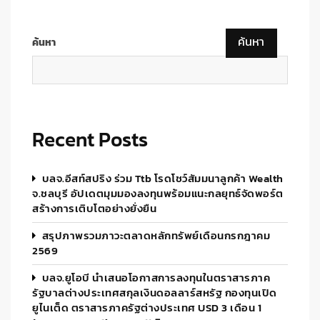
ค้นหา
ค้นหา
Recent Posts
บลจ.อีสท์สปริง ร่วม Ttb โรดโชว์สัมมนาลูกค้า Wealth
จ.ชลบุรี อัปเดตมุมมองลงทุนพร้อมแนะกลยุทธ์จัดพอร์ต
สร้างการเติบโตอย่างยั่งยืน
สรุปภาพรวมภาวะตลาดหลักทรัพย์เดือนกรกฎาคม
2569
บลจ.ยูโอบี นำเสนอโอกาสการลงทุนในตราสารภาค
รัฐบาลต่างประเทศสกุลเงินดอลลาร์สหรัฐ กองทุนเปิด
ยูไนเต็ด ตราสารภาครัฐต่างประเทศ USD 3 เดือน 1