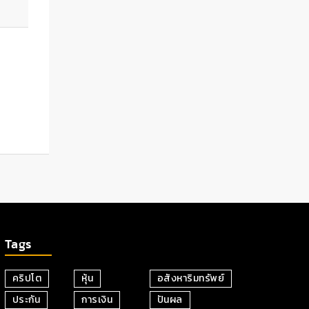
Tags
คริปโต
หุ้น
อสังหาริมทรัพย์
ประกัน
การเงิน
ปันผล