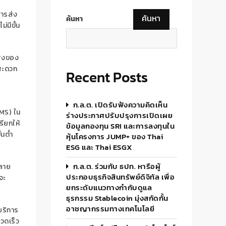
การ
ส่ง
ค้นหา
ค้นหา
ไม่มีขั้น
ส่งของ
สะดวก
Recent Posts
ก.ล.ต. เปิดรับฟังความคิดเห็น
MS)
ใน
ร่างประกาศปรับปรุงการเปิดเผย
ียกให้
ข้อมูลกองทุน SRI และการลงทุนใน
ั้นต่ำ
หุ้นโครงการ JUMP+ ของ Thai
ESG และ Thai ESGX
ก.ล.ต. ร่วมกับ ธปท. หารือผู้
ลาย
ประกอบธุรกิจสินทรัพย์ดิจิทัล เพื่อ
จะ
ยกระดับแนวทางกำกับดูแล
ธุรกรรม Stablecoin มุ่งสกัดกั้น
อาชญากรรมทางเทคโนโลยี
บริการ
วดเร็ว