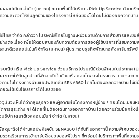
วลลอปเม้นท์
จำกัด
(
มหาชน
)
ขยายพื้นที่
ให้บริการ
Pick Up Service
ด้วยบริ
ยความสะดวกให้กับลูกบ้านของโครงการ
ใ
ห้ส่งของได้
โดยไม่ต้องออกจากบ้าน
ีย์ไทย จำกัด
กล่าวว่า
ไปรษณีย์ไทยในฐานะหน่วยงานด้านการสื่อสารและขน
างต่อเนื่อง
เพื่อให้ตอบสนองกับความต้องการของผู้ใช้บริการ
ที่
นิยม
ความ
ท เสนาดีเวลลอปเม้นท์ จำกัด (มหาชน)
ผู้ประกอบธุรกิจพัฒนาอสังหาริมทรัพย์
รษณีย์
หรือ
Pick Up Service
ด้วย
บริการไปรษณีย์ด่วนพิเศ
ษ
ในประเทศ
(
E
สะดวกให้กับ
ลูกบ้านที่
พักอาศัยในบ้านหรือคอนโดของโครงการ
สามารถกดเร
กส่งภายในโครงการผ่านแอปพลิเคชัน
SENA360
โดยไม่ต้องออกจากบ้าน
ไม่มีข
ดยจะใช้เริ่มใช้บริการได้ในปี
2566
ันจะเห็นได้ว่ากลุ่มธุรกิจ และผู้
อาศัยในโครงการหมู่บ้าน / คอนโดมิเนียม
ห
ัดการธุระต่าง ๆ ได้โดยที่ไม่ต้องเดินทางออกจากบ้าน
โดยความร่วมมือครั้งนี้
อ
บริษัท
เสนาดีเวลลอปเม้นท์
จำกัด (มหาชน)
พัสดุมาถึงได้ผ่านแอปพลิเคชัน
SENA
360
ได้
ทันที
นอกจากนี้ ความพิเศษของ
ามรวดเร็วในการเข้ามารับสิ่งของของพี่ไปรฯ ที่พร้อมให้บริการทุกพื้นที่
ความร