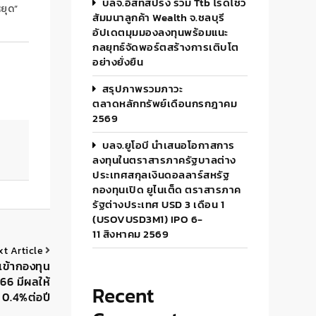
บลจ.อีสท์สปริง ร่วม Ttb โรดโชว์
หยุด”
สัมมนาลูกค้า Wealth จ.ชลบุรี
อัปเดตมุมมองลงทุนพร้อมแนะ
กลยุทธ์จัดพอร์ตสร้างการเติบโต
อย่างยั่งยืน
สรุปภาพรวมภาวะ
ตลาดหลักทรัพย์เดือนกรกฎาคม
2569
บลจ.ยูโอบี นำเสนอโอกาสการ
ลงทุนในตราสารภาครัฐบาลต่าง
ประเทศสกุลเงินดอลลาร์สหรัฐ
กองทุนเปิด ยูไนเต็ด ตราสารภาค
รัฐต่างประเทศ USD 3 เดือน 1
(USOVUSD3M1) IPO 6-
11 สิงหาคม 2569
xt Article
เข้ากองทุน
.66 มีผลให้
Recent
 0.4%ต่อปี