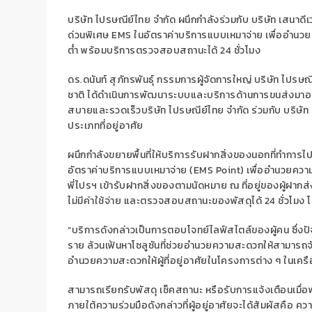
บริษัท ไปรษณีย์ไทย จำกัด
ผนึกกำลังร่วมกับ
บริษัท
เสนาดีเ
ด่วนพิเศษ
EMS
ในอัตราค่าบริการแบบเหมาจ่าย
เพื่ออำนว
ต่ำ
พร้อมบริการ
ตรวจสอบสถานะได้
24
ชั่วโมง
ดร.ดนันท์ สุภัทรพันธุ์ กรรมการผู้จัดการใหญ่ บริษัท ไปรษณ
ชาติ
ได้ดำเนินการพัฒนาระบบและบริการด้านการขนส่งมาอย่
สบาย
และ
รวดเร็ว
บริษัท
ไปรษณีย์ไทย
จำกัด
ร่วมกับ บริษั
ประเภทที่อยู่อาศัย
ผนึกกำลังขยายพื้นที่
ให้บริการรับฝากสิ่งของนอกที่ท
การไป
อัตราค่าบริการแบบเหมาจ่าย
(
EMS Point)
เ
พื่อ
อำนวยความ
พี่ไปรฯ เข้า
รับฝาก
สิ่งของตามนัดหมาย
ณ
ที่อยู่ของผู้ฝา
ไม่มีค่าใช้จ่าย
และตรวจสอบสถานะ
ของพัสดุ
ได้
24
ชั่วโมง
โ
“บริการดังกล่าวเป็นการตอบโจทย์ไลฟ์สไตล์ของผู้คน ซึ่งปัจจุบ
ราย
ล้วนเฟ้นหาโซลูชัน
ที่ช่วยอำนวย
ความสะดวก
ให้สามารถจ
อำนวยความสะดวกให้ผู้ที่อยู่อาศัยในโครงการต่าง ๆ ในเครื
สามารถเรียกรับพัสดุ เช็คสถานะ หรือรับการแจ้งเตือนเมื่อ
ภายใต้ความร่วมมือดังกล่าวที่ผู้อยู่อาศัยจะได้สัมผัสคือ คว