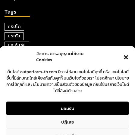
Tags
คริปโต
ประกัน
ประกันภัย
จัดการ การอนุญาตใช้งาน
หุ้น
Cookies
การเงิน
เว็บไซต์ outperform-th.com มีการใช้งานเทคโนโลยีคุกกี้ หรือ เทคโนโลยี
ตราสารหนี้
อื่นที่มีลักษณะใกล้เคียงกันกับคุกกี้ บนเว็บไซต์ของเรา โปรดศึกษา นโยบาย
อสังหาริมทรัพย์
การใช้คุกกี้ และ นโยบายความเป็นส่วนตัวของข้อมูล ก่อนใช้บริการเว็บไซต์
ได้ที่ลิงค์ด้านล่าง
ปันผล
ตลาดหุ้น
ยอมรับ
ปฏิเสธ