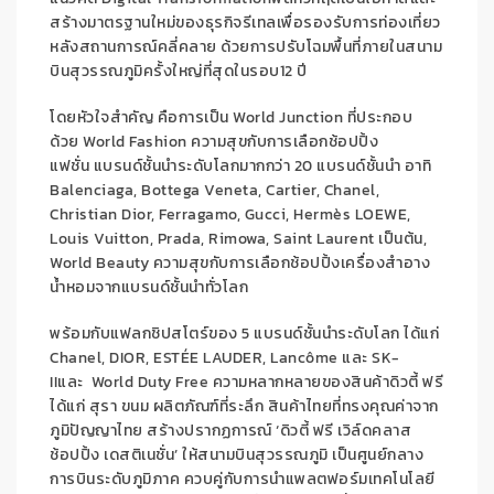
สร้างมาตรฐานใหม่ของธุรกิจรีเทลเพื่อ
รองรับ
การท่องเที่ยว
หลังสถานการณ์คลี่คลาย
ด้วยการปรับโฉม
พื้นที่ภายในสนาม
บินสุวรรณภูมิครั้งใหญ่ที่สุด
ในรอบ
12
ปี
โดยหัวใจสำคัญ
คือการเป็น
World Junction
ที่ประกอบ
ด้วย
World Fashion
ความสุขกับการเลือกช้อปปิ้ง
แฟชั่น
แบรนด์ชั้นนำระดับโลกมากกว่า
20
แบรนด์ชั้นนำ อาทิ
Balenciaga, Bottega Veneta, Cartier, Chanel,
Christian Dior, Ferragamo, Gucci, Hermès LOEWE,
Louis Vuitton, Prada,
Rimowa
, Saint Laurent
เป็นต้น
,
World Beauty
ความสุขกับการเลือกช้อปปิ้งเครื่องสำอาง
น้ำหอมจากแบรนด์ชั้นนำทั่วโลก
พร้อมกับแฟลกชิปสโตร์ของ
5
แบรนด์ชั้นนำระดับโลก ได้แก่
Chanel, DIOR, ESTÉE LAUDER, Lancôme
และ
SK-
II
และ
World Duty Free
ความหลากหลายของสินค้าดิวตี้ ฟรี
ได้แก่ สุรา ขนม ผลิตภัณฑ์ที่ระลึก สินค้าไทยที่ทรงคุณค่าจาก
ภูมิปัญญาไทย
สร้างปรากฏการณ์
‘
ดิวตี้ ฟรี เวิล์ดคลาส
ช้อปปิ้ง เดสติเนชั่น
’
ให้สนามบินสุวรรณภูมิ เป็นศูนย์กลาง
การบินระดับภูมิภาค
ควบคู่กับการนำ
แพลตฟอร์ม
เทคโนโลยี