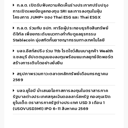
ก.ล.ต. เปิดรับฟังความคิดเห็นร่างประกาศปรับปรุง
การเปิดเผยข้อมูลกองทุน SRI และการลงทุนในหุ้น
โครงการ JUMP+ ของ Thai ESG และ Thai ESGX
ก.ล.ต. ร่วมกับ ธปท. หารือผู้ประกอบธุรกิจสินทรัพย์
ดิจิทัล เพื่อยกระดับแนวทางกำกับดูแลธุรกรรม
Stablecoin มุ่งสกัดกั้นอาชญากรรมทางเทคโนโลยี
บลจ.อีสท์สปริง ร่วม Ttb โรดโชว์สัมมนาลูกค้า Wealth
จ.ชลบุรี อัปเดตมุมมองลงทุนพร้อมแนะกลยุทธ์จัดพอร์ต
สร้างการเติบโตอย่างยั่งยืน
สรุปภาพรวมภาวะตลาดหลักทรัพย์เดือนกรกฎาคม
2569
บลจ.ยูโอบี นำเสนอโอกาสการลงทุนในตราสารภาค
รัฐบาลต่างประเทศสกุลเงินดอลลาร์สหรัฐ กองทุนเปิด
ยูไนเต็ด ตราสารภาครัฐต่างประเทศ USD 3 เดือน 1
(USOVUSD3M1) IPO 6-11 สิงหาคม 2569