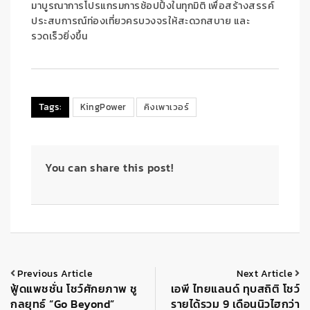
มาบูรณากา
รโปรแกรมการช้อปปิ้งในทุกมิติ เพื่อ
สร้าง
สรรค์
ประสบการณ์ท่องเที่ยวครบวงจรให้สะดวก
สบาย
และ
รวดเร็วยิ่งขึ้น
Tags:
KingPower
คิงเพาเวอร์
You can share this post!
Previous Article
Next Article
ฟู้ดแพชชั่น โชว์ศักยภาพ ชู
เอพี ไทยแลนด์ ทุบสถิติ โชว์
กลยุทธ์ “Go Beyond”
รายได้รวม 9 เดือนนิวไฮกว่า