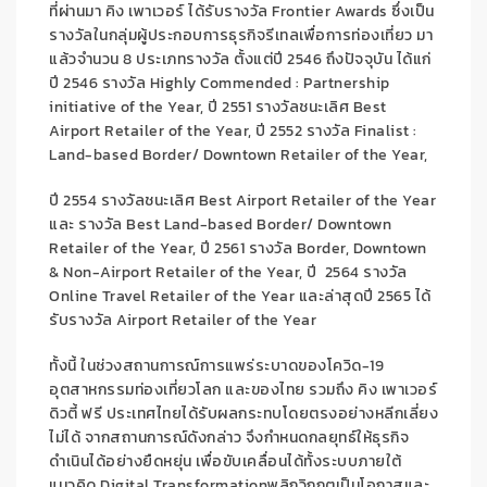
ที่ผ่านมา คิง เพาเวอร์ ได้รับรางวัล
Frontier Awards
ซึ่งเป็น
รางวัลในกลุ่มผู้ประกอบการธุรกิจ
รีเทลเพื่อการท่องเที่ยว
มา
แล้วจำนวน 8 ประเภทรางวัล ตั้งแต่ปี 2546 ถึงปัจจุบัน
ได้แก่
ปี 2546 รางวัล
Highly Commended : Partnership
initiative of the Year,
ปี 2551 รางวัลชนะเลิศ
Best
Airport Retailer of the Year,
ปี 2552 รางวัล
Finalist :
Land-based Border/ Downtown Retailer of the Year,
ปี 2554 รางวัล
ชนะเลิศ
Best Airport Retailer of the Year
และ รางวัล
Best Land-based Border/ Downtown
Retailer of the Year
, ปี 2561
รางวัล
Border, Downtown
& Non-Airport Retailer of the Year,
ปี 2564
รางวัล
Online Travel Retailer of the Year
และล่าสุดปี 2565
ได้
รับรางวัล
Airport Retailer of the Year
ทั้งนี้
ในช่วงสถานการณ์
การแพร่ระบาดของ
โควิด
-19
อุตสาหกรรมท่องเที่ยวโลก และของไทย รวมถึง
คิง เพาเวอร์
ดิวตี้ ฟรี ประเทศไทย
ได้รับผลกระทบ
โดยตรง
อย่างหลีกเลี่ยง
ไม่ได้
จากสถานการณ์ดังกล่าว
จึงกำหนดกลยุทธ์ให้ธุรกิจ
ดำเนินได้อย่างยืดหยุ่น เพื่อขับเคลื่อนได้ทั้งระบบภายใต้
แนวคิด
Digital Transformation
พลิก
วิกฤต
เป็น
โอกาสและ