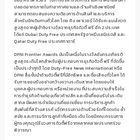
ของ คิง เพาเวอร์
ในการบริหารจัดการร้านค้าจำหน่ายสินค้า
ปลอดอากรภายในท่าอากาศยานและร้านค้าเชิงพาณิชย์
สามารถตอบ
สนองความต้องการ
ด้านสินค้า
และ
บริการ
สำหรับนักเดินทางทั่วโลก โดย คิง เพาเวอร์ ได้รับคะแนนโหวต
สูงสุดจากผู้เข้าชิงรางวัลจากธุรกิจดิวตี้ ฟรี อีก
2
ประเทศ
ได้แก่
Dubai Duty Free
ประเทศสหรัฐอาหรับ
เอมิเรตส์
และ
Qatar Duty Free
ประเทศกาตาร์
DFNI
Frontier Awards
นับเป็นหนึ่งในรางวัลอันทรงเกียรติ
สูงสุดระดับโลกสำหรับผู้ประกอบการธุรกิจดิวตี้
ฟรี ที่จัดขึ้น
เป็นประจำทุกปี
โดย
Duty-Free News International
หรือ
DFNI
สื่อชั้นนำด้านดิวตี้ฟรีที่มีอิทธิพล
และ
ชื่อเสียงทั่วโลก ได้
รับการยอมรับอย่างกว้างขวางระดับสากล
โดย
มอบให้
บุคคล ผู้ประกอบการ หรือหน่วยงาน ที่ประสบความสำเร็จใน
การทำธุรกิจด้านท่องเที่ยวค้าปลีก และเป็นที่ยอมรับในระดับ
สากล มีผลการดำเนินงานที่ยอดเยี่ยม การบริหารลูกค้า
สัมพันธ์ที่สร้างสรรค์ นวัตกรรมทางด้านรีวอร์ดที่โดดเด่น
ล้ำ
สมัย และการบริการลูกค้าที่เหนือระดับ
โดยมีคณะกรรมการ
ผู้ทรงคุณวุฒิในวงการดิวตี้ฟรีจากหลากหลายประเทศร่วม
พิจารณา