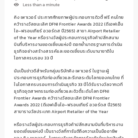
Less than a minute
คิง เพาเวอร์ ประกาศศักยภาพผู้ประกอบการดิวตี้ ฟรี คนไทย
คว้ารางวัล
ชนะเลิศ
DFNI Frontier Awards
2022
(ดีเอฟเอ็น
ไอ
–
ฟรอนเทียร์ อวอร์ดส ปี
2565)
สาขา
Airport Retailer
of the Year
หรือรางวัลผู้ประกอบการธุรกิจค้าปลีกสนาม
บินที่บริหารงานยอดเยี่ยมแห่งปี
ตอกย้ำมาตรฐานการดำเนิน
ธุรกิจอย่างสร้างสรรค์และยอดเยี่ยมระดับนานาชาติ
ใน
โอกาสครบรอบ 33 ปี
นับเป็นข่าวดีสำหรับกลุ่มบริษัท
คิง เ
พาเวอร์ ในฐานะผู้
ประกอบการธุรกิจท่องเที่ยวและรีเทลระดับโลกของคนไทย
ที่
ในโอกาสครบรอบการดำเนินธุรกิจ 33 ปี
ได้รับรางวัล
จากเวที
ธุรกิจอุตสาหกรรมท่องเที่ยวและดิวตี้ระดับโลก
DFNI
Frontier Awards
คว้ารางวัลชนะเลิศ
DFNI Frontier
Awards
2022
(ดีเอฟเอ็นไอ
–
ฟรอนเทียร์ อวอร์ดส ปี
2565)
สาขารางวัลประเภท
Airport Retailer of the Year
หรือรางวัลผู้ประกอบการธุรกิจค้าปลีกสนามบินที่บริหารงาน
ยอดเยี่ยมแห่งปี
เป็นรางวัลที่การันตีถึงความเป็นมืออาชีพ