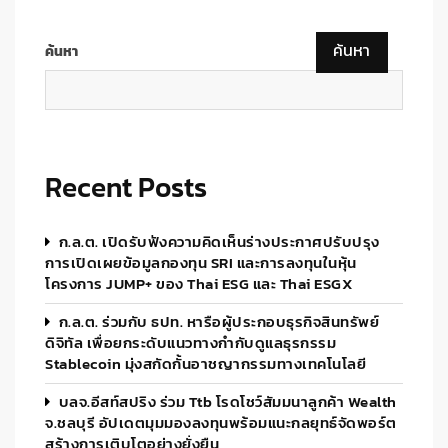
ค้นหา
ค้นหา
Recent Posts
ก.ล.ต. เปิดรับฟังความคิดเห็นร่างประกาศปรับปรุง
การเปิดเผยข้อมูลกองทุน SRI และการลงทุนในหุ้น
โครงการ JUMP+ ของ Thai ESG และ Thai ESGX
ก.ล.ต. ร่วมกับ ธปท. หารือผู้ประกอบธุรกิจสินทรัพย์
ดิจิทัล เพื่อยกระดับแนวทางกำกับดูแลธุรกรรม
Stablecoin มุ่งสกัดกั้นอาชญากรรมทางเทคโนโลยี
บลจ.อีสท์สปริง ร่วม Ttb โรดโชว์สัมมนาลูกค้า Wealth
จ.ชลบุรี อัปเดตมุมมองลงทุนพร้อมแนะกลยุทธ์จัดพอร์ต
สร้างการเติบโตอย่างยั่งยืน