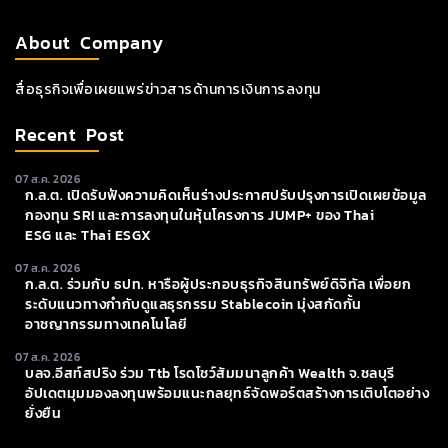
About Company
สื่อธุรกิจเพื่อเผยแพร่ข่าวสารด้านการเงินการลงทุน
Recent Post
07 ส.ค. 2026
ก.ล.ต. เปิดรับฟังความคิดเห็นร่างประกาศปรับปรุงการเปิดเผยข้อมูล
กองทุน SRI และการลงทุนในหุ้นโครงการ JUMP+ ของ Thai
ESG และ Thai ESGX
07 ส.ค. 2026
ก.ล.ต. ร่วมกับ ธปท. หารือผู้ประกอบธุรกิจสินทรัพย์ดิจิทัล เพื่อยก
ระดับแนวทางกำกับดูแลธุรกรรม Stablecoin มุ่งสกัดกั้น
อาชญากรรมทางเทคโนโลยี
07 ส.ค. 2026
บลจ.อีสท์สปริง ร่วม Ttb โรดโชว์สัมมนาลูกค้า Wealth จ.ชลบุรี
อัปเดตมุมมองลงทุนพร้อมแนะกลยุทธ์จัดพอร์ตสร้างการเติบโตอย่าง
ยั่งยืน