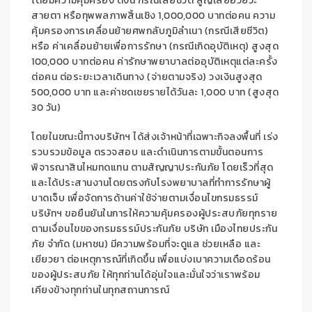
โดยมีความคุ้มครอง ดังนี้ กรณีเสียชีวิต สูญเสียอวัยวะ
สายตา หรือทุพพลภาพสิ้นเชิง 1,000,000 บาทต่อคน ความ
คุ้มครองการเคลื่อนย้ายศพกลับภูมิลำเนา (กรณีเสียชีวิต)
หรือ ค่าเคลื่อนย้ายเพื่อการรักษา (กรณีเกิดอุบัติเหตุ) สูงสุด
100,000 บาทต่อคน ค่ารักษาพยาบาลต่ออุบัติเหตุแต่ละครั้ง
ต่อคน ต่อระยะเวลาเดินทาง (จ่ายตามจริง) วงเงินสูงสุด
500,000 บาท และค่าชดเชยรายได้วันละ 1,000 บาท (สูงสุด
30 วัน)
โดยในขณะนี้ทางบริษัทฯ ได้ส่งเจ้าหน้าที่เฉพาะกิจลงพื้นที่ เร่ง
รวบรวมข้อมูล ตรวจสอบ และดำเนินการตามขั้นตอนการ
พิจารณาสินไหมทดแทน ตามสัญญาประกันภัย โดยเร็วที่สุด
และได้ประสานงานโดยตรงกับโรงพยาบาลที่ทำการรักษาผู้
บาดเจ็บ เพื่อจัดการด้านค่าใช้จ่ายตามเงื่อนไขกรมธรรม์
บริษัทฯ ขอยืนยันในการให้ความคุ้มครองผู้ประสบภัยทุกราย
ตามเงื่อนไขของกรมธรรม์ประกันภัย บริษัท เมืองไทยประกัน
ภัย จำกัด (มหาชน) มีความพร้อมที่จะดูแล ช่วยเหลือ และ
เยียวยา ต่อเหตุการณ์ที่เกิดขึ้น เพื่อแบ่งเบาความเดือดร้อน
ของผู้ประสบภัย ให้ทุกท่านได้อุ่นใจและมั่นใจว่าเราพร้อม
เคียงข้างทุกท่านในทุกสถานการณ์