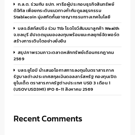
ก.ล.ต. ร่วมกับ ธปท. หารือผู้ประกอบธุรกิจสินทรัพย์
ดิจิทัล เพื่อยกระดับแนวทางกำกับดูแลธุรกรรม
Stablecoin มุ่งสกัดกั้นอาชญากรรมทางเทคโนโลยี
บลจ.อีสท์สปริง ร่วม Ttb โรดโชว์สัมมนาลูกค้า Wealth
จ.ชลบุรี อัปเดตมุมมองลงทุนพร้อมแนะกลยุทธ์จัดพอร์ต
สร้างการเติบโตอย่างยั่งยืน
สรุปภาพรวมภาวะตลาดหลักทรัพย์เดือนกรกฎาคม
2569
บลจ.ยูโอบี นำเสนอโอกาสการลงทุนในตราสารภาค
รัฐบาลต่างประเทศสกุลเงินดอลลาร์สหรัฐ กองทุนเปิด
ยูไนเต็ด ตราสารภาครัฐต่างประเทศ USD 3 เดือน 1
(USOVUSD3M1) IPO 6-11 สิงหาคม 2569
Recent Comments