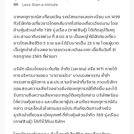
Less than a minute
จากเหตุการณ์สะเทือนขวัญ รถบัสหมายเลขทะเบียน บก 1499
ทัวร์นักท่องเที่ยวชาวไทยกลับจากไปท่องเที่ยวเวียดนาม โดย
ห้างหุ้นส่วนจำกัด 789 รุ่งเรือง (กาฬสินธุ์) ได้เกิดอุบัติเหตุ
ประสานงากับรถพ่วง ที่ สปป.ลาว เป็นเหตุให้มีนักท่องเที่ยว
ชาวไทยเสียชีวิต 5 ราย และได้รับบาดเจ็บ 23 ราย โดยผู้บาด
เจ็บถูกนำส่งโรงพยาบาลแขวงสะหวันนะเขต เมื่อคืนวันที่ 31
กรกฎาคม 2565 ที่ผ่านมา
บริษัท เมืองไทยประกันภัย จำกัด (มหาชน) หรือ
MTI
ภายใต้
การบริหารงานของ “มาดามแป้ง” นางนวลพรรณ ล่ำซำ
กรรมการผู้จัดการ และประธานเจ้าหน้าที่บริหาร ทางบริษัทฯ
ขอแสดงความเสียใจอย่างยิ่งต่อเหตุการณ์ที่เกิดขึ้น และได้
รับทราบถึงความเสียหายจากอุบัติเหตุดังกล่าว บริษัทพร้อม
ให้ความคุ้มครอง และเยียวยาผู้ประสบภัยจากเหตุการณ์ดัง
กล่าว ตามเงื่อนไขในกรมธรรม์ประกันภัยเดินทางสำหรับ
ธุรกิจนำเที่ยวและมัคคุเทศก์ ที่ห้างหุ้นส่วนจำกัด 789 รุ่งเรือง
(กาฬสินธุ์) ได้ทำไว้กับบริษัทฯ