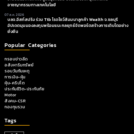
อาชญากรรมทางเทคโนโลยี
07 ส.ค. 2026
บลจ.อีสท์สปริง ร่วม Ttb โรดโชว์สัมมนาลูกค้า Wealth จ.ชลบุรี
อัปเดตมุมมองลงทุนพร้อมแนะกลยุทธ์จัดพอร์ตสร้างการเติบโตอย่าง
ยั่งยืน
Popular Categories
กรอบข่าวลีด
อสังหาริมทรัพย์
รอบวันทันเหตุ
การเงิน-หุ้น
หุ้น-คริปโต
ประกันชีวิต-ประกันภัย
Motor
สังคม-CSR
กองทุนรวม
Tags