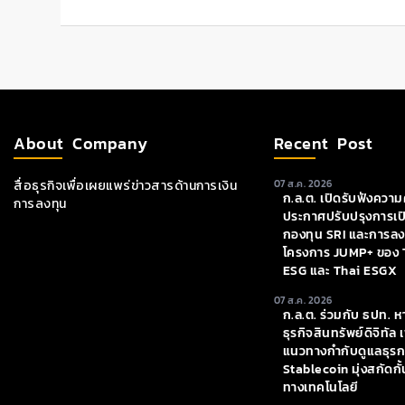
About Company
Recent Post
สื่อธุรกิจเพื่อเผยแพร่ข่าวสารด้านการเงิน
07 ส.ค. 2026
ก.ล.ต. เปิดรับฟังความค
การลงทุน
ประกาศปรับปรุงการเป
กองทุน SRI และการลงท
โครงการ JUMP+ ของ 
ESG และ Thai ESGX
07 ส.ค. 2026
ก.ล.ต. ร่วมกับ ธปท. ห
ธุรกิจสินทรัพย์ดิจิทัล 
แนวทางกำกับดูแลธุร
Stablecoin มุ่งสกัด
ทางเทคโนโลยี