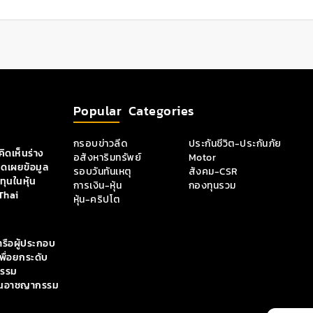
Popular Categories
กรอบข่าวลีด
ประกันชีวิต-ประกันภัย
ิดเห็นร่าง
อสังหาริมทรัพย์
Motor
ิดเผยข้อมูล
รอบวันทันเหตุ
สังคม-CSR
ุนในหุ้น
การเงิน-หุ้น
กองทุนรวม
Thai
หุ้น-คริปโต
ารือผู้ประกอบ
เพื่อยกระดับ
กรรม
กั้นอาชญากรรม