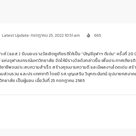
Latest Update: กรกฎาคม 25, 2022 10:51 am
665
(ธอส.) รับมอบรางวัลเชิดชูเกียรติให้เป็น “บัญชีจุฬาฯ ดีเด่น” ครั้งที่ 20 
ห่งจุฬาลงกรณ์มหาวิทยาลัย จัดให้มีรางวัลดังกล่าวขึ้น เพื่อประกาศเกียรต
ในวิชาชีพจนประสบความสำเร็จ สร้างคุณงามความดี และมีผลงานโดดเด่น สร้าง
มส่วนรวม และประเทศชาติ โดยมี รศ.บุญเสริม วิมุกตะนันทน์ อุปนายกสมาคม
าลัย เป็นผู้มอบ เมื่อวันที่ 25 กรกฎาคม 2565