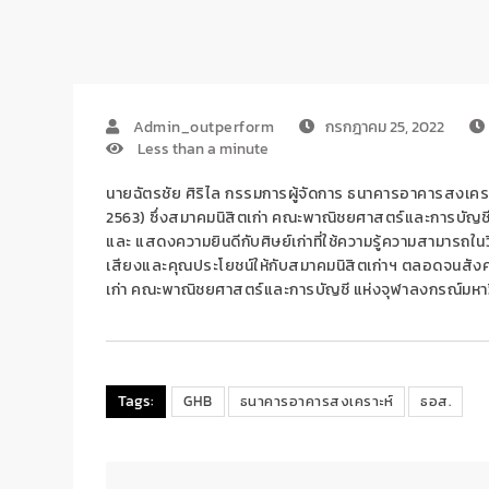
Admin_outperform
กรกฎาคม 25, 2022
Less than a minute
นายฉัตรชัย ศิริไล กรรมการผู้จัดการ ธนาคารอาคารสงเคราะห์ 
2563) ซึ่งสมาคมนิสิตเก่า คณะพาณิชยศาสตร์และการบัญชี แ
และ แสดงความยินดีกับศิษย์เก่าที่ใช้ความรู้ความสามารถ
เสียงและคุณประโยชน์ให้กับสมาคมนิสิตเก่าฯ ตลอดจนสังค
เก่า คณะพาณิชยศาสตร์และการบัญชี แห่งจุฬาลงกรณ์มหาวิทย
Tags:
GHB
ธนาคารอาคารสงเคราะห์
ธอส.