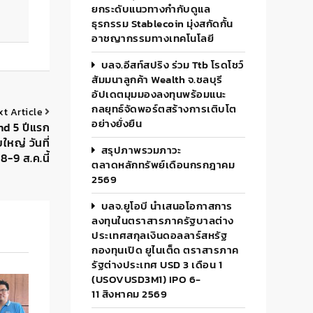
ยกระดับแนวทางกำกับดูแล
ธุรกรรม Stablecoin มุ่งสกัดกั้น
อาชญากรรมทางเทคโนโลยี
บลจ.อีสท์สปริง ร่วม Ttb โรดโชว์
สัมมนาลูกค้า Wealth จ.ชลบุรี
อัปเดตมุมมองลงทุนพร้อมแนะ
กลยุทธ์จัดพอร์ตสร้างการเติบโต
xt Article
อย่างยั่งยืน
nd 5 ปีแรก
หญ่ วันที่
สรุปภาพรวมภาวะ
8-9 ส.ค.นี้
ตลาดหลักทรัพย์เดือนกรกฎาคม
2569
บลจ.ยูโอบี นำเสนอโอกาสการ
ลงทุนในตราสารภาครัฐบาลต่าง
ประเทศสกุลเงินดอลลาร์สหรัฐ
กองทุนเปิด ยูไนเต็ด ตราสารภาค
รัฐต่างประเทศ USD 3 เดือน 1
(USOVUSD3M1) IPO 6-
11 สิงหาคม 2569