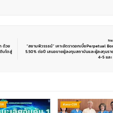
Ne
ก ด้วย
“สยามพิวรรธน์” เคาะอัตราดอกเบี้ยPerpetual Bo
ิบโตสู่
5.50% ต่อปี เสนอขายผู้ลงทุนสถาบันและผู้ลงทุนรายใ
4-5 และ 
CSR
สังคม-CSR