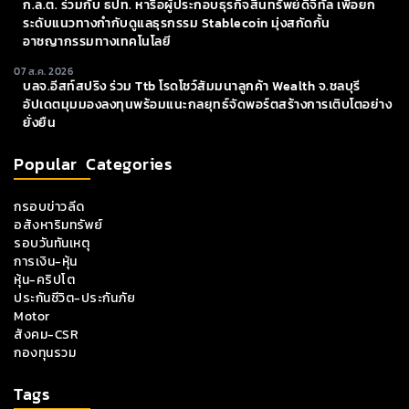
ก.ล.ต. ร่วมกับ ธปท. หารือผู้ประกอบธุรกิจสินทรัพย์ดิจิทัล เพื่อยก
ระดับแนวทางกำกับดูแลธุรกรรม Stablecoin มุ่งสกัดกั้น
อาชญากรรมทางเทคโนโลยี
07 ส.ค. 2026
บลจ.อีสท์สปริง ร่วม Ttb โรดโชว์สัมมนาลูกค้า Wealth จ.ชลบุรี
อัปเดตมุมมองลงทุนพร้อมแนะกลยุทธ์จัดพอร์ตสร้างการเติบโตอย่าง
ยั่งยืน
Popular Categories
กรอบข่าวลีด
อสังหาริมทรัพย์
รอบวันทันเหตุ
การเงิน-หุ้น
หุ้น-คริปโต
ประกันชีวิต-ประกันภัย
Motor
สังคม-CSR
กองทุนรวม
Tags