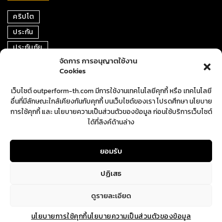
คริปโต
ประกัน
ประกันภัย
จัดการ การอนุญาตใช้งาน
หุ้น
Cookies
การเงิน
เว็บไซต์ outperform-th.com มีการใช้งานเทคโนโลยีคุกกี้ หรือ เทคโนโลยี
ตราสารหนี้
อื่นที่มีลักษณะใกล้เคียงกันกับคุกกี้ บนเว็บไซต์ของเรา โปรดศึกษา นโยบาย
อสังหาริมทรัพย์
การใช้คุกกี้ และ นโยบายความเป็นส่วนตัวของข้อมูล ก่อนใช้บริการเว็บไซต์
ได้ที่ลิงค์ด้านล่าง
ปันผล
ตลาดหุ้น
ยอมรับ
ปฏิเสธ
ดูรายละเอียด
นโยบายการใช้คุกกี้
นโยบายความเป็นส่วนตัวของข้อมูล
Copyright © Outperform. All Rights Reserved