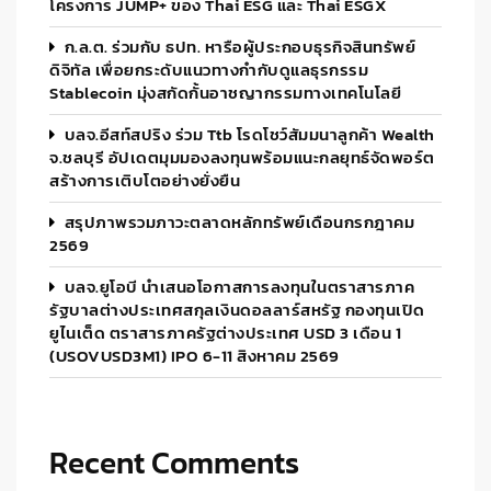
โครงการ JUMP+ ของ Thai ESG และ Thai ESGX
ก.ล.ต. ร่วมกับ ธปท. หารือผู้ประกอบธุรกิจสินทรัพย์
ดิจิทัล เพื่อยกระดับแนวทางกำกับดูแลธุรกรรม
Stablecoin มุ่งสกัดกั้นอาชญากรรมทางเทคโนโลยี
บลจ.อีสท์สปริง ร่วม Ttb โรดโชว์สัมมนาลูกค้า Wealth
จ.ชลบุรี อัปเดตมุมมองลงทุนพร้อมแนะกลยุทธ์จัดพอร์ต
สร้างการเติบโตอย่างยั่งยืน
สรุปภาพรวมภาวะตลาดหลักทรัพย์เดือนกรกฎาคม
2569
บลจ.ยูโอบี นำเสนอโอกาสการลงทุนในตราสารภาค
รัฐบาลต่างประเทศสกุลเงินดอลลาร์สหรัฐ กองทุนเปิด
ยูไนเต็ด ตราสารภาครัฐต่างประเทศ USD 3 เดือน 1
(USOVUSD3M1) IPO 6-11 สิงหาคม 2569
Recent Comments