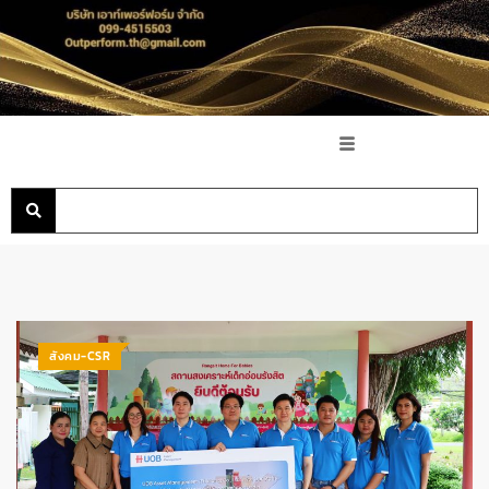
สังคม-CSR