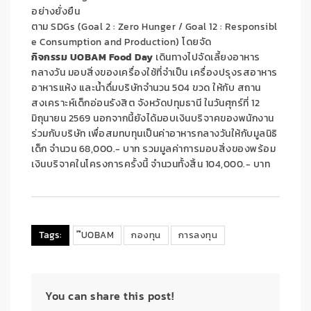
อย่างยั่งยืน
ตาม
SDGs
(Goal
2
:
Zero
Hunger
/
Goal
12
:
Responsibl
e
Consumption
and
Production)
โดยจัด
กิจกรรม
UOBAM
Food
Day
เดินทางไปจัดเลี้ยงอาหาร
กลางวัน มอบสิ่งของเครื่องใช้ที่จำเป็น เครื่องปรุงรสอาหาร
อาหารแห้ง และน้ำดื่มบริษัทจำนวน 504 ขวด ให้กับ สถาน
สงเคราะห์เด็กอ่อนรังสิต จังหวัดปทุมธานี ในวันศุกร์ที่ 12
มิถุนายน 2569 นอกจากนี้ยังได้มอบเงินบริจาคของพนักงาน
ร่วมกับบริษัท เพื่อสมทบทุนเป็นค่าอาหารกลางวันให้กับมูลนิธิ
เด็ก จำนวน
68,000
.- บาท รวมมูลค่าการมอบสิ่งของพร้อม
เงินบริจาคในโครงการครั้งนี้ จำนวนทั้งสิ้น
104,000
.- บาท
Tags:
๊UOBAM
กองทุน
การลงทุน
You can share this post!