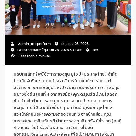
Admin_outperform
มิถุนายน 26, 2026
Latest Update: มิถุนายน 26, 2026 3:42 am
186
Less than a minute
บริษัทหลักทรัพย์จัดการกองทุน ยูโอบี (ประเทศไทย) จำกัด
โดยทีมผู้บริหาร คุณณัฐพล จันทร์สิวานนท์ กรรมการผู้
จัดการ สายการลงทุน และประธานคณะกรรมการการลงทุน
อย่างยั่งยืน
(
คนที่ 4 จากซ้ายมือ) คุณดรุณรัตน์ ภิยโยดิลก
ชัย หัวหน้าฝ่ายการลงทุนตราสารทุนในประเทศ สายการ
ลงทุน
(
คนที่ 3 จากซ้ายมือ) คุณศรัณย์ บุญชลากุลโกศล
หัวหน้าฝ่ายบริหารความเสี่ยง
(
คนที่ 5 จากซ้ายมือ) คุณ
ณรงค์เดช เถกิงเกียรติ ฝ่ายการลงทุนสินทรัพย์ทั่วโลก
(
คนที่
4 จากขวามือ) ร่วมกับพนักงาน เดินทางไปจัด
กิจกรรม
Regional
Activities
เพื่อเป้าหมายการพัฒนา