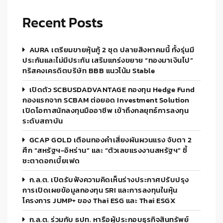
Recent Posts
AURA เตรียมขายหุ้นกู้ 2 ชุด ปลายสิงหาคมนี้ ทั้งรุ่นมี
ประกันและไม่มีประกัน เสริมแกร่งขยาย “ทองมาเงินไป”
ทริสคงเครดิตบริษัท BBB แนวโน้ม Stable
เปิดตัว SCBUSDADVANTAGE กองทุน Hedge Fund
กองแรกจาก SCBAM ต่อยอด Investment Solution
เปิดโอกาสนักลงทุนมืออาชีพ เข้าถึงกลยุทธ์การลงทุน
ระดับสถาบัน
GCAP GOLD เตือนทองคำเสี่ยงผันผวนแรง จับตา 2
ศึก “สหรัฐฯ-อิหร่าน” และ “ตัวเลขแรงงานสหรัฐฯ” ชี้
ชะตาดอกเบี้ยเฟด
ก.ล.ต. เปิดรับฟังความคิดเห็นร่างประกาศปรับปรุง
การเปิดเผยข้อมูลกองทุน SRI และการลงทุนในหุ้น
โครงการ JUMP+ ของ Thai ESG และ Thai ESGX
ก.ล.ต. ร่วมกับ ธปท. หารือผู้ประกอบธุรกิจสินทรัพย์