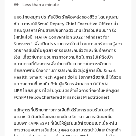
Less than a minute
บมจ.ไทยสมุทรประกันชีวิต รักคือพลังของชีวิต โดยคุณสม
ชัย อาภรณ์ศิริพงษ์ Deputy Chief Executive Officer นำ
คณะผู้บริหารฝ่ายขายช่องทางตัวแทน เข้าร่วมสัมมนาครั้ง
ใหญ่แห่งปีTHAIFA Convention 2022 “Mindset for
Success” เพื่อเปิดประสบการณ์ใหม่ โดยการแชร์ความรู้จาก
วิทยากรชั้นนำในอุตสาหกรรมประกันชีวิตและที่ปรึกษาการ
เงิน เกี่ยวกับกระบวนการทางความคิดในการไปให้ถึงเป้า
หมายตามที่ต้องการเพื่อนำมาเป็นแนวทางในการพัฒนา
ศักยภาพที่ปรึกษาด้านการประกันชีวิตมุ่งสู่การเป็น Smart
Health, Smart Tech Agent ต่อไป โอกาสเดียวกันนี้ ได้ร่วม
แสดงความชื่นชมยินดีกับผู้บริหารฝ่ายขายฯ OCEAN
LIFE ไทยสมุทร ที่ได้รับวุฒิบัตรสำเร็จการศึกษาในหลักสูตร
FChFP (FellowChartered Financial Practitioner)
หลักสูตรที่ปรึกษาทางการเงินที่ได้รับการยอมรับในระดับ
นานาชาติ คิดค้นโดยสมาคมนักบริการทางการเงินเอเชีย
แปซิฟิก (APFinSA) ที่เน้นให้ผู้เรียนเข้าใจขอบเขตเนื้อหาใน
การวางแผนการเงินส่วนบุคคล จนสามารถนำไปแนะนำลูกค้า