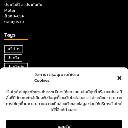
ประกันชีวิต-ประกันภัย
Motor
สังคม-CSR
กองทุนรวม
Tags
คริปโต
ประกัน
ประกันภัย
จัดการ การอนุญาตใช้งาน
หุ้น
Cookies
การเงิน
เว็บไซต์ outperform-th.com มีการใช้งานเทคโนโลยีคุกกี้ หรือ เทคโนโลยี
ตราสารหนี้
อื่นที่มีลักษณะใกล้เคียงกันกับคุกกี้ บนเว็บไซต์ของเรา โปรดศึกษา นโยบาย
อสังหาริมทรัพย์
การใช้คุกกี้ และ นโยบายความเป็นส่วนตัวของข้อมูล ก่อนใช้บริการเว็บไซต์
ได้ที่ลิงค์ด้านล่าง
ปันผล
ตลาดหุ้น
ยอมรับ