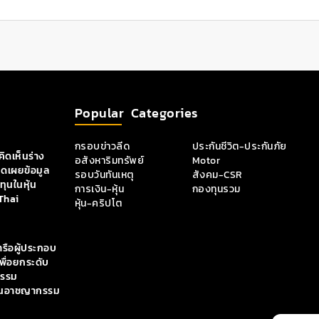
Popular Categories
กรอบข่าวลีด
ประกันชีวิต-ประกันภัย
ิดเห็นร่าง
อสังหาริมทรัพย์
Motor
ิดเผยข้อมูล
รอบวันทันเหตุ
สังคม-CSR
ุนในหุ้น
การเงิน-หุ้น
กองทุนรวม
Thai
หุ้น-คริปโต
ารือผู้ประกอบ
เพื่อยกระดับ
กรรม
กั้นอาชญากรรม