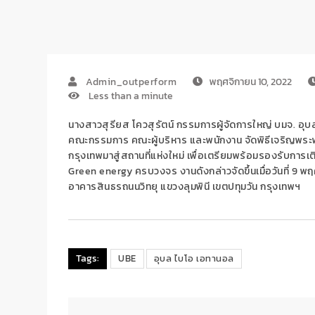
Admin_outperform
พฤศจิกายน 10, 2022
Less than a minute
นางสาวสุรียส
โควสุรัตน์
กรรมการผู้จัดการใหญ่
บมจ. อุบ
คณะกรรมการ
คณะผู้
บริหาร
และพนักงาน จัดพิธี
เจริญพระ
กรุงเทพ
มาสู่สถานที่
แห่งใหม่
เพื่อ
เตรียมพร้อม
รองรับการเต
Green energy
ครบวงจร
งานดังกล่าวจัดขึ้นเมื่อวันที่
9
พฤศ
อาคารสินธร
ถนนวิทยุ
แขวงลุมพินี
เขตปทุมวัน
กรุงเทพฯ
Tags:
UBE
อุบล ไบโอ เอทานอล