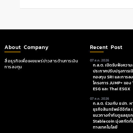
About Company
Recent Post
สื่อธุรกิจเพื่อเผยแพร่ข่าวสารด้านการเงิน
07 ส.ค. 2026
ก.ล.ต. เปิดรับฟังความค
การลงทุน
ประกาศปรับปรุงการเป
กองทุน SRI และการลงท
โครงการ JUMP+ ของ 
ESG และ Thai ESGX
07 ส.ค. 2026
ก.ล.ต. ร่วมกับ ธปท. ห
ธุรกิจสินทรัพย์ดิจิทัล 
แนวทางกำกับดูแลธุร
Stablecoin มุ่งสกัด
ทางเทคโนโลยี