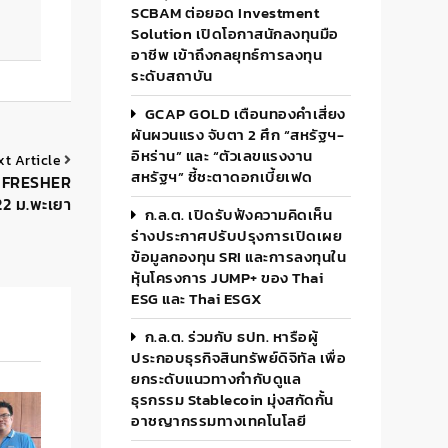
SCBAM ต่อยอด Investment
Solution เปิดโอกาสนักลงทุนมือ
อาชีพ เข้าถึงกลยุทธ์การลงทุน
ระดับสถาบัน
GCAP GOLD เตือนทองคำเสี่ยง
ผันผวนแรง จับตา 2 ศึก “สหรัฐฯ-
อิหร่าน” และ “ตัวเลขแรงงาน
xt Article
สหรัฐฯ” ชี้ชะตาดอกเบี้ยเฟด
UP FRESHER
 ม.พะเยา
ก.ล.ต. เปิดรับฟังความคิดเห็น
ร่างประกาศปรับปรุงการเปิดเผย
ข้อมูลกองทุน SRI และการลงทุนใน
หุ้นโครงการ JUMP+ ของ Thai
ESG และ Thai ESGX
ก.ล.ต. ร่วมกับ ธปท. หารือผู้
ประกอบธุรกิจสินทรัพย์ดิจิทัล เพื่อ
ยกระดับแนวทางกำกับดูแล
ธุรกรรม Stablecoin มุ่งสกัดกั้น
อาชญากรรมทางเทคโนโลยี