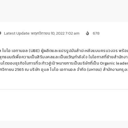
Latest Update: พฤศจิกายน 10, 2022 7:02 am
678
ล ไบโอ เอทานอล (
UBE)
ผู้ผลิตและแปรรูปมันสำปะหลังแบบครบวงจร
พร้อ
พุทธมนต์
เพื่อความเป็นสิริมงคลและเป็นขวัญกำลังใจ ในโอกาสที่ย้ายสำนักง
ิบโตของธุรกิจ
ในการที่จะ
ก้าวสู่เป้าหมายการเป็นบริษัทที่เป็น
Organic leade
จิกายน 2565
ณ บริษัท อุบล ไบโอ เอทานอล จำกัด (มหาชน)
สำนักงานกรุง