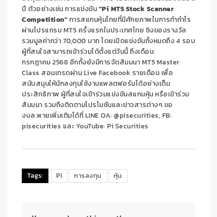
ปี ตัวอย่างเช่น การแข่งขัน
“
Pi MT
5
Stock Scanner
Competition”
การสแกนหุ้นไทยที่มีศักยภาพในการทำกำไร
ผ่านโปรแกรม
MT5
ครั้งแรกในประเทศไทย ชิงของรางวัล
รวมมูลค่ากว่า
70,000
บาท โดยเปิดแข่งขันทั้งหมดถึง
4
รอบ
ผู้ที่สนใจสามารถเข้าร่วมได้ตั้งแต่วันนี้ ถึงเดือน
กรกฎาคม
2568
อีกทั้งยังมีการจัดสัมมนา
MT
5
Master
Class
สอนเทรดผ่าน
Live Facebook
รายเดือน เพื่อ
สนับสนุนให้นักลงทุนใช้งานแพลตฟอร์มได้อย่างเต็ม
ประสิทธิภาพ ผู้ที่สนใจเข้าร่วมแข่งขันสแกนหุ้น หรือเข้าร่วม
สัมมนา รวมถึงติดตามโปรโมชันและข่าวสารต่างๆ ขอ
งบล.พายเพิ่มเติมได้ที่
LINE OA: @pisecurities,
FB:
pisecurities
และ
YouTube: Pi Securities
Tags:
PI
การลงทุน
หุ้น