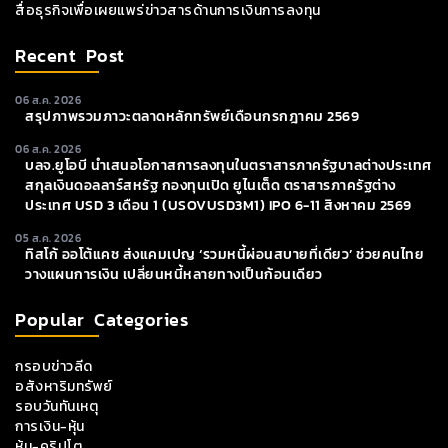
สื่อธุรกิจเพื่อเผยแพร่ข่าวสารด้านการเงินการลงทุน
Recent Post
06 ส.ค. 2026
สรุปภาพรวมภาวะตลาดหลักทรัพย์เดือนกรกฎาคม 2569
06 ส.ค. 2026
บลจ.ยูโอบี นำเสนอโอกาสการลงทุนในตราสารภาครัฐบาลต่างประเทศ
สกุลเงินดอลลาร์สหรัฐ กองทุนเปิด ยูไนเต็ด ตราสารภาครัฐต่าง
ประเทศ USD 3 เดือน 1 (USOVUSD3M1) IPO 6-11 สิงหาคม 2569
05 ส.ค. 2026
ทิสโก้ ออโต้แคช ส่งแคมเปญ ‘รวมหนี้ผ่อนสบายที่เดียว’ ช่วยคนไทย
วางแผนการเงิน เปลี่ยนหนี้หลายทางเป็นก้อนเดียว
Popular Categories
กรอบข่าวลีด
อสังหาริมทรัพย์
รอบวันทันเหตุ
การเงิน-หุ้น
หุ้น-คริปโต