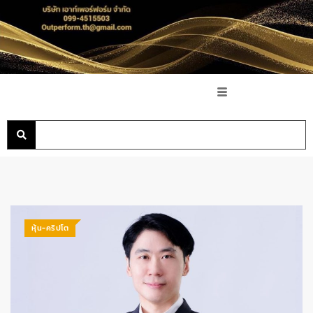
หุ้น-คริปโต