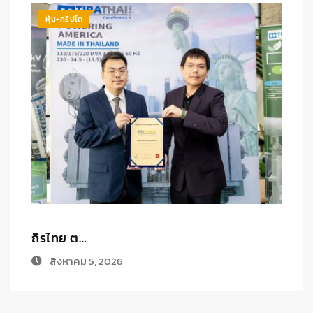
หุ้น-คริปโต
ไทยประกั…
P
สิงหาคม 4, 2026