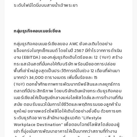
ระดับไฟน์ไดนิ่งบนสายน้ำเจ้าพระยา
กลุ่มธุรกิจคอมเมอร์เชียล
กลุ่มธุรกิจคอมเมอร์เชียลของ AWC ยังคงเติบโตอย่าง
แข็งแกร่งในทุกเซ็กเมนต์ โดยในปี 2567 มีกำไรจากการดำเนิน
งาน (EBITDA) ของกลุ่มธุรกิจเติบโตร้อยละ 12 (YoY) สร้าง
กระแสเงินสดที่มั่นคงให้กับบริษัท พร้อมมียอดการปล่อย
พื้นที่เช่าใหม่สูงสุดเป็นประวัติการณ์ในช่วง 12 เดือนที่ผ่านมา
มากกว่า 34,000 ตารางเมตร เพิ่มขึ้นร้อยละ 15
(YoY) ตอกย้ำศักยภาพการพัฒนาทรัพย์สินและกลยุทธ์การ
ตลาดที่มีประสิทธิภาพ โดยบริษัทเดินหน้ายกระดับธุรกิจคอม
เมอร์เชียลให้เป็นศูนย์กลางแห่งไลฟ์สไตล์และการทำงานที่ทัน
สมัย ตอบรับแนวโน้มการใช้ชีวิตและพฤติกรรมของลูกค้าใน
ยุคใหม่ ขยายพอร์ตโฟลิโอให้เติบโตอย่างยั่งยืน ด้วยการยก
ระดับธุรกิจอาคารสำนักงานสู่แนวคิด “Lifestyle
Workplace Destination” เพื่อตอบโจทย์ไลฟ์สไตล์ของผู้
เช่า ที่มุ่งเน้นการพัฒนาอาคารให้เป็นมากกว่าสถานที่ทำงาน