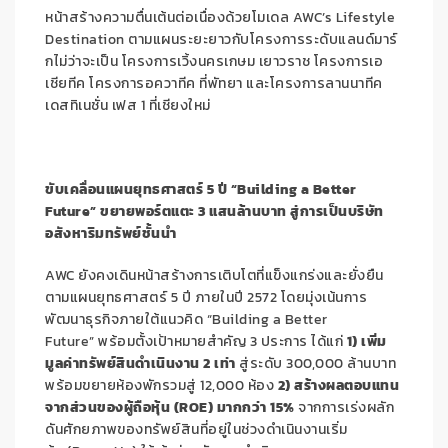
หน้าสร้างความตื่นเต้นต่อเนื่องด้วยโมเดล AWC’s Lifestyle
Destination ตามแผนระยะยาวกับโครงการระดับแลนด์มาร์
กไม่ว่าจะเป็น โครงการเวิ้งนครเกษม เยาวราช โครงการเอ
เชียทีค โครงการอควาทีค ที่พัทยา และโครงการลานนาทีค
เดสทิเนชั่น เฟส 1 ที่เชียงใหม่
ขับเคลื่อนแผนยุทธศาสตร์
5 ปี “Building a Better
Future” ขยายพอร์ตแตะ 3 แสนล้านบาท สู่การเป็นบริษัท
อสังหาริมทรัพย์ชั้นนำ
AWC ยังคงเดินหน้าสร้างการเติบโตที่แข็งแกร่งและยั่งยืน
ตามแผนยุทธศาสตร์ 5 ปี ภายในปี 2572 โดยมุ่งเน้นการ
พัฒนาธุรกิจภายใต้แนวคิด “Building a Better
Future” พร้อมตั้งเป้าหมายสำคัญ 3 ประการ ได้แก่
1) เพิ่ม
มูลค่าทรัพย์สินดำเนินงาน 2 เท่า
สู่ระดับ 300,000 ล้านบาท
พร้อมขยายห้องพักรวมสู่ 12,000 ห้อง
2) สร้างผลตอบแทน
จากส่วนของผู้ถือหุ้น (ROE) มากกว่า 15%
จากการเร่งผลัก
ดันศักยภาพของทรัพย์สินที่อยู่ในช่วงดำเนินงานเริ่ม