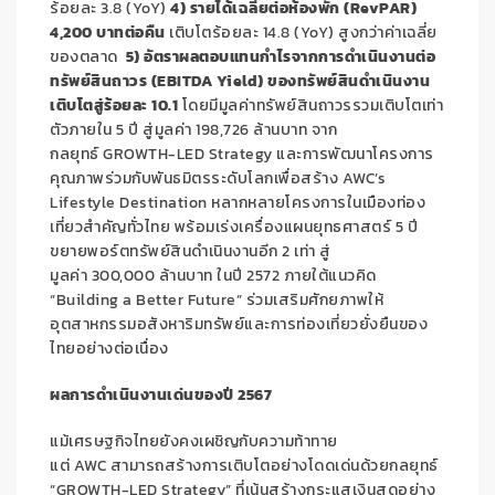
ร้อยละ 3.8 (YoY)
4) รายได้เฉลี่ยต่อห้องพัก (RevPAR)
4,200 บาทต่อคืน
เติบโตร้อยละ 14.8 (YoY) สูงกว่าค่าเฉลี่ย
ของตลาด
5) อัตราผลตอบแทนกำไรจากการดำเนินงานต่อ
ทรัพย์สินถาวร (EBITDA Yield) ของทรัพย์สินดำเนินงาน
เติบโตสู่ร้อยละ 10.1
โดยมีมูลค่าทรัพย์สินถาวรรวมเติบโตเท่า
ตัวภายใน 5 ปี สู่มูลค่า 198,726 ล้านบาท จาก
กลยุทธ์ GROWTH-LED Strategy และการพัฒนาโครงการ
คุณภาพร่วมกับพันธมิตรระดับโลกเพื่อสร้าง AWC’s
Lifestyle Destination หลากหลายโครงการในเมืองท่อง
เที่ยวสำคัญทั่วไทย พร้อมเร่งเครื่องแผนยุทธศาสตร์ 5 ปี
ขยายพอร์ตทรัพย์สินดำเนินงานอีก 2 เท่า สู่
มูลค่า 300,000 ล้านบาท ในปี 2572 ภายใต้แนวคิด
“Building a Better Future” ร่วมเสริมศักยภาพให้
อุตสาหกรรมอสังหาริมทรัพย์และการท่องเที่ยวยั่งยืนของ
ไทยอย่างต่อเนื่อง
ผลการดำเนินงานเด่นของปี
2567
แม้เศรษฐกิจไทยยังคงเผชิญกับความท้าทาย
แต่ AWC สามารถสร้างการเติบโตอย่างโดดเด่นด้วยกลยุทธ์
“GROWTH-LED Strategy” ที่เน้นสร้างกระแสเงินสดอย่าง