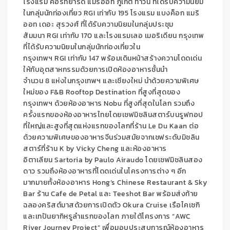
โรงแรม คอร์ทยาร์ด แมริออท ภูเก็ต ทาวน์ ที่ได้รับความนิยม
ในกลุ่มนักท่องเที่ยว RGI เท่ากับ 195 โรงแรม แบงค็อก แมริ
ออท เดอะ สุรวงศ์ ที่ได้รับความนิยมในกลุ่มประชุม
สัมมนา RGI เท่ากับ 170 และโรงแรมเลอ เมอริเดียน กรุงเทพ
ที่ได้รับความนิยมในกลุ่มนักท่องเที่ยวใน
กรุงเทพฯ RGI เท่ากับ 147 พร้อมเดินหน้าสร้างความโดดเด่น
ให้กับอุตสาหกรรมด้วยการเปิดห้องอาหารชั้นนำ
จำนวน 8 แห่งในกรุงเทพฯ และเชียงใหม่ นำด้วยความพิเศษ
ใหม่ของ F&B Rooftop Destination ที่สูงที่สุดของ
กรุงเทพฯ ด้วยห้องอาหาร Nobu ที่สูงที่สุดในโลก รวมถึง
ครั้งแรกของห้องอาหารไทยโดยเชฟมิชลินสตาร์บนรูฟทอป
ที่ใหญ่และสูงที่สุดแห่งแรกของโลกที่ร้าน Le Du Kaan ต่อ
ด้วยความพิเศษของอาหารจีนร่วมสมัยจากเชฟระดับมิชลิน
สตาร์ที่ร้าน K by Vicky Cheng และห้องอาหาร
อิตาเลียน Sartoria by Paulo Airaudo โดยเชฟมิชลินสอง
ดาว รวมถึงห้องอาหารที่โดดเด่นในโครงการต่าง ๆ อีก
มากมายทั้งห้องอาหาร Hong’s Chinese Restaurant & Sky
Bar ร้าน Cafe de Petal และ Teeshot Bar พร้อมส่งท้าย
ฉลองคริสต์มาสด้วยการเปิดตัว Okura Cruise เรือไคเซกิ
และเทปันยากิหรูลำแรกของโลก ภายใต้โครงการ “AWC
River Journey Project” เพื่อมอบประสบการณ์ห้องอาหาร