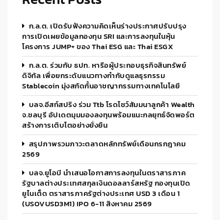
ก.ล.ต. เปิดรับฟังความคิดเห็นร่างประกาศปรับปรุง
การเปิดเผยข้อมูลกองทุน SRI และการลงทุนในหุ้น
โครงการ JUMP+ ของ Thai ESG และ Thai ESGX
ก.ล.ต. ร่วมกับ ธปท. หารือผู้ประกอบธุรกิจสินทรัพย์
ดิจิทัล เพื่อยกระดับแนวทางกำกับดูแลธุรกรรม
Stablecoin มุ่งสกัดกั้นอาชญากรรมทางเทคโนโลยี
บลจ.อีสท์สปริง ร่วม Ttb โรดโชว์สัมมนาลูกค้า Wealth
จ.ชลบุรี อัปเดตมุมมองลงทุนพร้อมแนะกลยุทธ์จัดพอร์ต
สร้างการเติบโตอย่างยั่งยืน
สรุปภาพรวมภาวะตลาดหลักทรัพย์เดือนกรกฎาคม
2569
บลจ.ยูโอบี นำเสนอโอกาสการลงทุนในตราสารภาค
รัฐบาลต่างประเทศสกุลเงินดอลลาร์สหรัฐ กองทุนเปิด
ยูไนเต็ด ตราสารภาครัฐต่างประเทศ USD 3 เดือน 1
(USOVUSD3M1) IPO 6-11 สิงหาคม 2569