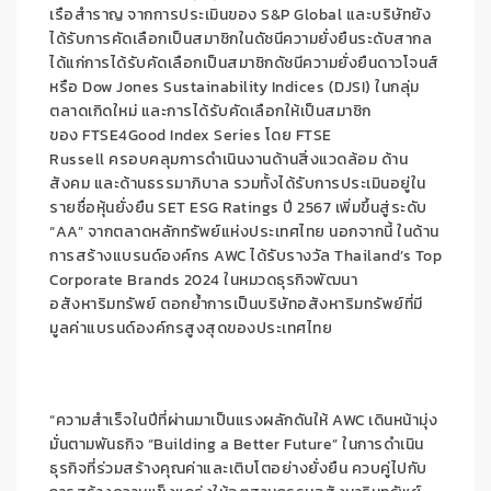
เรือสำราญ จากการประเมินของ S&P Global และบริษัทยัง
ได้รับการคัดเลือกเป็นสมาชิกในดัชนีความยั่งยืนระดับสากล
ได้แก่การได้รับคัดเลือกเป็นสมาชิกดัชนีความยั่งยืนดาวโจนส์
หรือ Dow Jones Sustainability Indices (DJSI) ในกลุ่ม
ตลาดเกิดใหม่ และการได้รับคัดเลือกให้เป็นสมาชิก
ของ FTSE4Good Index Series โดย FTSE
Russell ครอบคลุมการดำเนินงานด้านสิ่งแวดล้อม ด้าน
สังคม และด้านธรรมาภิบาล รวมทั้งได้รับการประเมินอยู่ใน
รายชื่อหุ้นยั่งยืน SET ESG Ratings ปี 2567 เพิ่มขึ้นสู่ระดับ
“AA” จากตลาดหลักทรัพย์แห่งประเทศไทย นอกจากนี้ ในด้าน
การสร้างแบรนด์องค์กร AWC ได้รับรางวัล Thailand’s Top
Corporate Brands 2024 ในหมวดธุรกิจพัฒนา
อสังหาริมทรัพย์ ตอกย้ำการเป็นบริษัทอสังหาริมทรัพย์ที่มี
มูลค่าแบรนด์องค์กรสูงสุดของประเทศไทย
“ความสำเร็จในปีที่ผ่านมาเป็นแรงผลักดันให้ AWC เดินหน้ามุ่ง
มั่นตามพันธกิจ “Building a Better Future” ในการดำเนิน
ธุรกิจที่ร่วมสร้างคุณค่าและเติบโตอย่างยั่งยืน ควบคู่ไปกับ