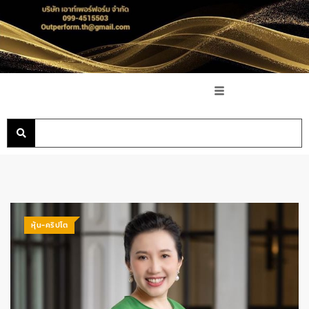
หุ้น-คริปโต