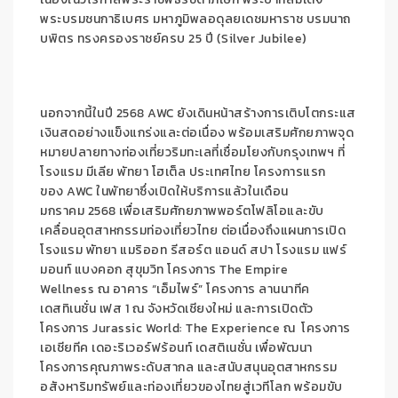
พระบรมชนกาธิเบศร มหาภูมิพลอดุลยเดชมหาราช บรมนาถ
บพิตร ทรงครองราชย์ครบ 25 ปี (Silver Jubilee)
นอกจากนี้ในปี 2568 AWC ยังเดินหน้าสร้างการเติบโตกระแส
เงินสดอย่างแข็งแกร่งและต่อเนื่อง พร้อมเสริมศักยภาพจุด
หมายปลายทางท่องเที่ยวริมทะเลที่เชื่อมโยงกับกรุงเทพฯ ที่
โรงแรม มีเลีย พัทยา โฮเต็ล ประเทศไทย โครงการแรก
ของ AWC ในพัทยาซึ่งเปิดให้บริการแล้วในเดือน
มกราคม 2568 เพื่อเสริมศักยภาพพอร์ตโฟลิโอและขับ
เคลื่อนอุตสาหกรรมท่องเที่ยวไทย ต่อเนื่องถึงแผนการเปิด
โรงแรม พัทยา แมริออท รีสอร์ต แอนด์ สปา โรงแรม แฟร์
มอนท์ แบงคอก สุขุมวิท โครงการ The Empire
Wellness ณ อาคาร “เอ็มไพร์” โครงการ ลานนาทีค
เดสทิเนชั่น เฟส 1 ณ จังหวัดเชียงใหม่ และการเปิดตัว
โครงการ Jurassic World: The Experience ณ โครงการ
เอเชียทีค เดอะริเวอร์ฟร้อนท์ เดสติเนชั่น เพื่อพัฒนา
โครงการคุณภาพระดับสากล และสนับสนุนอุตสาหกรรม
อสังหาริมทรัพย์และท่องเที่ยวของไทยสู่เวทีโลก พร้อมขับ