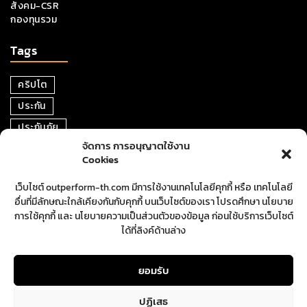
สังคม-CSR
กองทุนรวม
Tags
คริปโต
ประกัน
ประกันภัย
จัดการ การอนุญาตใช้งาน
หุ้น
Cookies
การเงิน
เว็บไซต์ outperform-th.com มีการใช้งานเทคโนโลยีคุกกี้ หรือ เทคโนโลยี
ตราสารหนี้
อื่นที่มีลักษณะใกล้เคียงกันกับคุกกี้ บนเว็บไซต์ของเรา โปรดศึกษา นโยบาย
อสังหาริมทรัพย์
การใช้คุกกี้ และ นโยบายความเป็นส่วนตัวของข้อมูล ก่อนใช้บริการเว็บไซต์
ได้ที่ลิงค์ด้านล่าง
ปันผล
ตลาดหุ้น
ยอมรับ
ปฏิเสธ