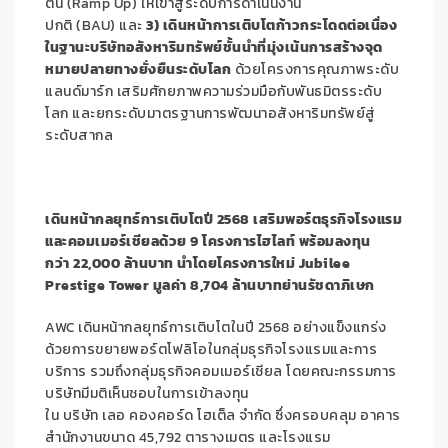
ต้น (Ramp Up) ให้เข้าสู่ระดับการดำเนินงาน
ปกติ (BAU) และ
3) เดินหน้าการเติบโตก้าวกระโดดต่อเนื่อง
ในฐานะบริษัทอสังหาริมทรัพย์ชั้นนำที่มุ่งเน้นการสร้างจุด
หมายปลายทางยั่งยืนระดับโลก
ด้วยโครงการคุณภาพระดับ
แลนด์มาร์ก เสริมศักยภาพความร่วมมือกับพันธมิตรระดับ
โลก และยกระดับมาตรฐานการพัฒนาอสังหาริมทรัพย์สู่
ระดับสากล
เดินหน้ากลยุทธ์การเติบโตปี
2568 เสริมพอร์ตธุรกิจโรงแรม
และคอมเมอร์เชียลด้วย 9 โครงการไฮไลท์ พร้อมลงทุน
กว่า 22,000 ล้านบาท นำโดยโครงการใหม่ Jubilee
Prestige Tower มูลค่า 8,704 ล้านบาทย่านรัชดาภิเษก
AWC เดินหน้ากลยุทธ์การเติบโตในปี 2568 อย่างแข็งแกร่ง
ด้วยการขยายพอร์ตโฟลิโอในกลุ่มธุรกิจโรงแรมและการ
บริการ รวมถึงกลุ่มธุรกิจคอมเมอร์เชียล โดยคณะกรรมการ
บริษัทมีมติเห็นชอบในการเข้าลงทุน
ใน บริษัท เลอ คองคอร์ด โฮเต็ล จำกัด ซึ่งครอบคลุม อาคาร
สำนักงานขนาด 45,792 ตารางเมตร และโรงแรม