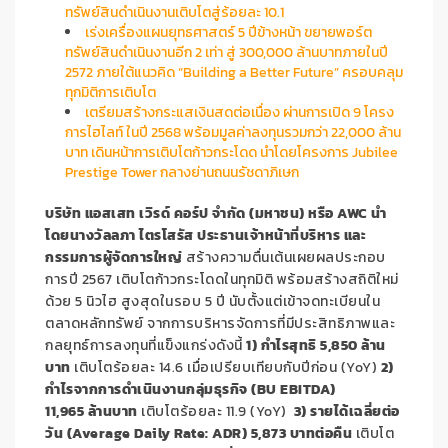
ทรัพย์สินดำเนินงานเติบโตสู่ร้อยละ 10.1
เร่งเครื่องแผนยุทธศาสตร์ 5 ปีข้างหน้า ขยายพอร์ต
ทรัพย์สินดำเนินงานอีก 2 เท่า สู่ 300,000 ล้านบาทภายในปี
2572 ภายใต้แนวคิด “Building a Better Future” ครอบคลุม
ทุกมิติการเติบโต
เตรียมสร้างกระแสเงินสดต่อเนื่อง ผ่านการเปิด 9 โครง
การไฮไลท์ ในปี 2568 พร้อมมูลค่าลงทุนรวมกว่า 22,000 ล้าน
บาท เดินหน้าการเติบโตก้าวกระโดด นำโดยโครงการ Jubilee
Prestige Tower กลางย่านถนนรัชดาภิเษก
บริษัท แอสเสท เวิรด์ คอร์ป จำกัด (มหาชน) หรือ AWC นำ
โดยนางวัลลภา ไตรโสรัส ประธานเจ้าหน้าที่บริหาร และ
กรรมการผู้จัดการใหญ่
สร้างความตื่นเต้นเผยผลประกอบ
การปี 2567 เติบโตก้าวกระโดดในทุกมิติ พร้อมสร้างสถิติใหม่
ด้วย 5 นิวไฮ สูงสุดในรอบ 5 ปี นับตั้งแต่เข้าจดทะเบียนใน
ตลาดหลักทรัพย์ จากการบริหารจัดการที่มีประสิทธิภาพและ
กลยุทธ์การลงทุนที่แข็งแกร่งดังนี้
1) กำไรสุทธิ 5,850 ล้าน
บาท
เติบโตร้อยละ 14.6 เมื่อเปรียบเทียบกับปีก่อน (YoY)
2)
กำไรจากการดำเนินงานกลุ่มธุรกิจ (BU EBITDA)
11,965 ล้านบาท
เติบโตร้อยละ 11.9 (YoY)
3) รายได้เฉลี่ยต่อ
วัน (Average Daily Rate: ADR) 5,873 บาทต่อคืน
เติบโต