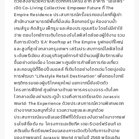
ด้วยสิ่งอำนวยความสะดวกที่ครบครัน อาทิ อาคาร “เอ็มไพร์”
เปิด Co-Living Collective: Empower Future ที่ The
Empire Residence ประสบการณ์ครั้งแรกของโลกที่ผู้เช่า
สำนักงานสามารถมีพื้นที่นั่งเล่น ล็อกเกอร์รูม ห้องอาบน้ำ
เกมส์รูม คิดส์รูม เพ็ทรูม และห้องประชุมเสริม โดยไม่มีค่าใช้
จ่าย ตอบโจทย์การเติบโตรองรับไลฟ์สไตล์ของผู้ใช้งาน รวม
ถึงการเปิดตัว ‘EA’ Rooftop at The Empire รูฟทอปที่ใหญ่
และสูงที่สุดใจกลางกรุงเทพฯ เสริมประสบการณ์ไลฟ์สไตล์
ระดับพรีเมียม ส่วนธุรกิจศูนย์การค้ามีจำนวนผู้ใช้บริการเพิ่ม
ขึ้นอย่างต่อเนื่อง โดยเฉพาะศูนย์การค้าเพื่อการท่องเที่ยว
และคอมมูนิตี้ช็อปปิ้งมอลล์ ที่เติบโตอย่างโดดเด่น โดยมุ่งเน้น
การพัฒนา “Lifestyle Retail Destination” เพื่อตอบโจทย์
พฤติกรรมของผู้บริโภคยุคใหม่ นอกจากนี้ยังเปิดตัว
โครงการฟีนิกซ์ ศูนย์กลางด้านอาหารครบวงจรระดับโลก
ใจกลางเมืองย่านประตูน้ำ รวมถึงการเตรียมเปิด Jurassic
World: The Experience ด้วยประสบการณ์ความพิเศษแตก
ต่างจากสวนสนุกทั่วไป รวมความสุขและสนุกด้วย
ประสบการณ์แบบอิมเมอร์ซีฟที่ได้รับแรงบันดาลใจมาจากแฟ
รนไชส์ชื่อดัง ณ โครงการเอเชียทีค เดอะริเวอร์ฟร้อนท์ เด
สติเนชั่น ที่เตรียมพร้อมฉลองการเปิดตัวไปกับการเข้าฉาย
ของภาพยนตร์ Jurassic World ภายในปี 2568 พร้อมเดิน