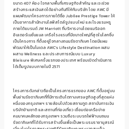
ขนาด 407 ห้อง ใจกลางพื้นที่เศรษฐกิจสำคัญ และจะช่วย
สร้างกระแสเงินสดได้อย่างทันทีให้กับบริษัท โดย AWC มี
แผนพัฒนาโครงการภายใต้ชื่อ Jubilee Prestige Tower ให้
เป็นอาคารสำนักงานไลฟ์สไตล์รูปแบบใหม่ และโรงแรมหรู
ภายใต้แบรนด์ JW Marriott ที่บริหารงานโดยแมริออท
อินเตอร์เนชั่นแนล เครือโรงแรมที่มีขนาดใหญ่ที่สุดในโลกซึ่ง
เป็นโครงการ ที่ตั้งอยู่ใจกลางถนนรัชดาภิเษก โดยมีแผน
พัฒนาให้เป็นโมเดล AWC’s Lifestyle Destination ผสม
ผสาน Wellness และประสบการณ์แบบ Luxury
Bleisure พิเศษครั้งแรกของประเทศ พร้อมเปิดดำเนินการ
ได้เต็มรูปแบบภายในปี 2571
โครงการดังกล่าวถือเป็นโครงการแรกของ AWC ที่ตั้งอยู่บน
พื้นย่านรัชดาภิเษกที่ที่มีการเติบโตทางเศรษฐกิจสูงที่สุดแห่ง
หนึ่งของกรุงเทพฯ รายล้อมไปด้วยสถานทูต สถาบันการเงิน
บริษัทข้ามชาติ และสถานที่ท่องเที่ยว เชื่อมต่อเครือข่าย
คมนาคมหลักของกรุงเทพฯ รวมถึงระบบรถไฟฟ้าบนถนน
รัชดาภิเษกที่ได้รับการสร้างขึ้นเพื่อเป็นพระบรมราชานุสรณ์
เนื่องในวโรกาสพระราชพิธีรัชดาภิเษก พระบาทสมเด็จ