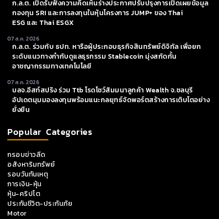
ก.ล.ต. เปิดรับฟังความคิดเห็นร่างประกาศปรับปรุงการเปิดเผยข้อมูล
กองทุน SRI และการลงทุนในหุ้นโครงการ JUMP+ ของ Thai
ESG และ Thai ESGX
07 ส.ค. 2026
ก.ล.ต. ร่วมกับ ธปท. หารือผู้ประกอบธุรกิจสินทรัพย์ดิจิทัล เพื่อยก
ระดับแนวทางกำกับดูแลธุรกรรม Stablecoin มุ่งสกัดกั้น
อาชญากรรมทางเทคโนโลยี
07 ส.ค. 2026
บลจ.อีสท์สปริง ร่วม Ttb โรดโชว์สัมมนาลูกค้า Wealth จ.ชลบุรี
อัปเดตมุมมองลงทุนพร้อมแนะกลยุทธ์จัดพอร์ตสร้างการเติบโตอย่าง
ยั่งยืน
Popular Categories
กรอบข่าวลีด
อสังหาริมทรัพย์
รอบวันทันเหตุ
การเงิน-หุ้น
หุ้น-คริปโต
ประกันชีวิต-ประกันภัย
Motor