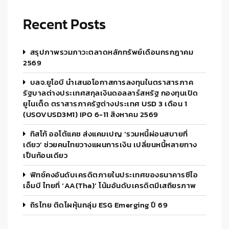
Recent Posts
สรุปภาพรวมภาวะตลาดหลักทรัพย์เดือนกรกฎาคม
2569
บลจ.ยูโอบี นำเสนอโอกาสการลงทุนในตราสารภาค
รัฐบาลต่างประเทศสกุลเงินดอลลาร์สหรัฐ กองทุนเปิด
ยูไนเต็ด ตราสารภาครัฐต่างประเทศ USD 3 เดือน 1
(USOVUSD3M1) IPO 6-11 สิงหาคม 2569
ทิสโก้ ออโต้แคช ส่งแคมเปญ ‘รวมหนี้ผ่อนสบายที่
เดียว’ ช่วยคนไทยวางแผนการเงิน เปลี่ยนหนี้หลายทาง
เป็นก้อนเดียว
ฟิทช์คงอันดับเครดิตภายในประเทศของธนาคารซีไอ
เอ็มบี ไทยที่ ‘AA(tha)’ โน้มอันดับเครดิตมีเสถียรภาพ
ถิรไทย ติดโผหุ้นกลุ่ม ESG Emerging ปี 69