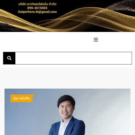
หุ้น-คริปโต