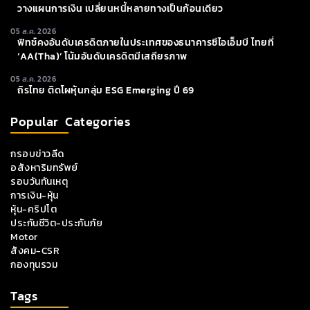
วางแผนการเงิน เปลี่ยนหนี้หลายทางเป็นก้อนเดียว
05 ส.ค. 2026
ฟิทช์คงอันดับเครดิตภายในประเทศของธนาคารซีไอเอ็มบี ไทยที่
‘AA(tha)’ โน้มอันดับเครดิตมีเสถียรภาพ
05 ส.ค. 2026
ถิรไทย ติดโผหุ้นกลุ่ม ESG Emerging ปี 69
Popular Categories
กรอบข่าวลีด
อสังหาริมทรัพย์
รอบวันทันเหตุ
การเงิน-หุ้น
หุ้น-คริปโต
ประกันชีวิต-ประกันภัย
Motor
สังคม-CSR
กองทุนรวม
Tags