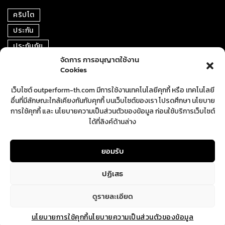
คริปโต
ประกัน
ประกันภัย
จัดการ การอนุญาตใช้งาน
หุ้น
Cookies
การเงิน
เว็บไซต์ outperform-th.com มีการใช้งานเทคโนโลยีคุกกี้ หรือ เทคโนโลยี
ตราสารหนี้
อื่นที่มีลักษณะใกล้เคียงกันกับคุกกี้ บนเว็บไซต์ของเรา โปรดศึกษา นโยบาย
อสังหาริมทรัพย์
การใช้คุกกี้ และ นโยบายความเป็นส่วนตัวของข้อมูล ก่อนใช้บริการเว็บไซต์
ได้ที่ลิงค์ด้านล่าง
ปันผล
ตลาดหุ้น
ยอมรับ
ปฏิเสธ
ดูรายละเอียด
นโยบายการใช้คุกกี้
นโยบายความเป็นส่วนตัวของข้อมูล
Copyright © Outperform. All Rights Reserved