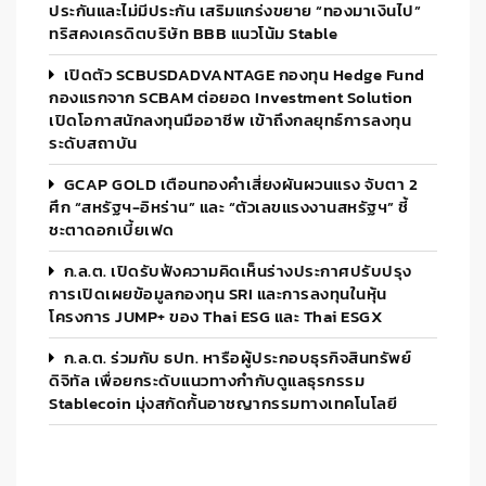
ประกันและไม่มีประกัน เสริมแกร่งขยาย “ทองมาเงินไป”
ทริสคงเครดิตบริษัท BBB แนวโน้ม Stable
เปิดตัว SCBUSDADVANTAGE กองทุน Hedge Fund
กองแรกจาก SCBAM ต่อยอด Investment Solution
เปิดโอกาสนักลงทุนมืออาชีพ เข้าถึงกลยุทธ์การลงทุน
ระดับสถาบัน
GCAP GOLD เตือนทองคำเสี่ยงผันผวนแรง จับตา 2
ศึก “สหรัฐฯ-อิหร่าน” และ “ตัวเลขแรงงานสหรัฐฯ” ชี้
ชะตาดอกเบี้ยเฟด
ก.ล.ต. เปิดรับฟังความคิดเห็นร่างประกาศปรับปรุง
การเปิดเผยข้อมูลกองทุน SRI และการลงทุนในหุ้น
โครงการ JUMP+ ของ Thai ESG และ Thai ESGX
ก.ล.ต. ร่วมกับ ธปท. หารือผู้ประกอบธุรกิจสินทรัพย์
ดิจิทัล เพื่อยกระดับแนวทางกำกับดูแลธุรกรรม
Stablecoin มุ่งสกัดกั้นอาชญากรรมทางเทคโนโลยี