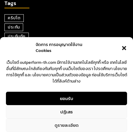
Tags
คริปโต
ประกัน
ประกันภัย
จัดการ การอนุญาตใช้งาน
หุ้น
Cookies
การเงิน
เว็บไซต์ outperform-th.com มีการใช้งานเทคโนโลยีคุกกี้ หรือ เทคโนโลยี
ตราสารหนี้
อื่นที่มีลักษณะใกล้เคียงกันกับคุกกี้ บนเว็บไซต์ของเรา โปรดศึกษา นโยบาย
อสังหาริมทรัพย์
การใช้คุกกี้ และ นโยบายความเป็นส่วนตัวของข้อมูล ก่อนใช้บริการเว็บไซต์
ได้ที่ลิงค์ด้านล่าง
ปันผล
ตลาดหุ้น
ยอมรับ
ปฏิเสธ
ดูรายละเอียด