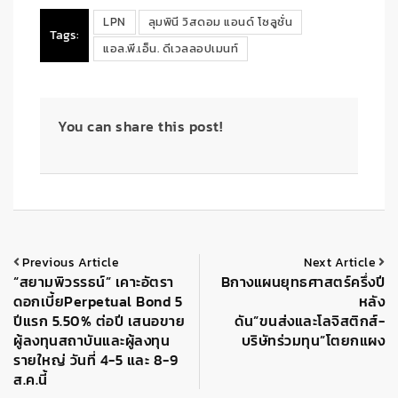
LPN
ลุมพินี วิสดอม แอนด์ โซลูชั่น
Tags:
แอล.พี.เอ็น. ดีเวลลอปเมนท์
You can share this post!
Previous Article
Next Article
“สยามพิวรรธน์” เคาะอัตรา
Bกางแผนยุทธศาสตร์ครึ่งปี
ดอกเบี้ยPerpetual Bond 5
หลัง
ปีแรก 5.50% ต่อปี เสนอขาย
ดัน”ขนส่งและโลจิสติกส์-
ผู้ลงทุนสถาบันและผู้ลงทุน
บริษัทร่วมทุน”โตยกแผง
รายใหญ่ วันที่ 4-5 และ 8-9
ส.ค.นี้