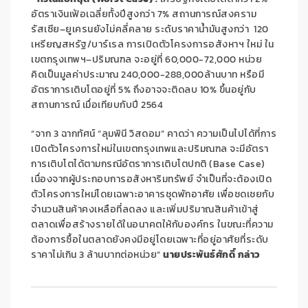
อัตราเงินเฟ้อเฉลี่ยทั้งปีสูงกว่า
7%
สถานการณ์สงคราม
รัสเซีย
–
ยูเครนยังไม่คลี่คลาย ระดับราคาน้ำมันสูงกว่า
120
เหรียญสหรัฐ
/
บาร์เรล การเปิดตัวโครงการอสังหาฯ ใหม่ ใน
เขตกรุงเทพฯ
–
ปริมณฑล จะอยู่ที่
60,000-72,000
หน่วย
คิดเป็นมูลค่าประมาณ
240,000-288,000
ล้านบาท หรือมี
อัตราการเติบโตอยู่ที่
5%
ถึงอาจจะติดลบ
10%
ขึ้นอยู่กับ
สถานการณ์ เมื่อเทียบกับปี
2564
“
จาก
3
ฉากทัศน์ “ลุมพินี วิสดอม” คาดว่า ความเป็นไปได้ที่การ
เปิดตัวโครงการใหม่ในเขตกรุงเทพและปริมณฑล จะมีอัตรา
การเติบโตได้ตามกรณีอัตราการเติบโตปกติ (
Base Case)
เนื่องจากผู้ประกอบการอสังหาริมทรัพย์ จำเป็นที่จะต้องเปิด
ตัวโครงการใหม่โดยเฉพาะอาคารชุดพักอาศัย เพื่อชดเชยกับ
จำนวนสินค้าคงเหลือที่ลดลง และเพิ่มปริมาณสินค้าเข้าสู่
ตลาดเพื่อสร้างรายได้ในอนาคตให้กับองค์กร ในขณะที่ความ
ต้องการซื้อในตลาดยังคงมีอยู่โดยเฉพาะที่อยู่อาศัยที่ระดับ
ราคาไม่เกิน
3
ล้านบาทต่อหน่วย
”
นายประพันธ์ศักดิ์ กล่าว