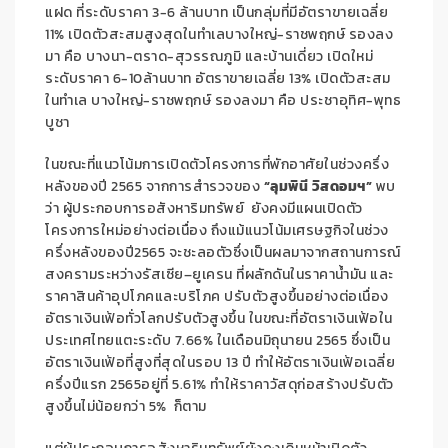
แฝด ที่ระดับราคา
3-6
ล้านบาท เป็นกลุ่มที่มีอัตราขายเฉลี่ย
11%
เปิดตัวสะสมสูงสุดในทำเลบางใหญ่-ราชพฤกษ์ รองลง
มา คือ บางนา-ตราด-สุวรรณภูมิ และบ้านเดี่ยว เปิดใหม่
ระดับราคา
6-10
ล้านบาท อัตราขายเฉลี่ย
13%
เปิดตัวสะสม
ในทำเล บางใหญ่-ราชพฤกษ์ รองลงมา คือ ประชาอุทิศ-พุทธ
บูชา
ในขณะที่แนวโน้มการเปิดตัวโครงการที่พักอาศัยในช่วงครึ่ง
หลังของปี
2565
จากการสำรวจของ
“ลุมพินี วิสดอมฯ”
พบ
ว่า ผู้ประกอบการอสังหาริมทรัพย์ ยังคงมีแผนเปิดตัว
โครงการใหม่อย่างต่อเนื่อง ถึงแม้แนวโน้มเศรษฐกิจในช่วง
ครึ่งหลังของปี
2565
จะชะลอตัวซึ่งเป็นผลมาจากสถานการณ์
สงครามระหว่างรัสเซีย
–
ยูเครน ที่ผลักดันในราคาน้ำมัน และ
ราคาสินค้าอุปโภคและบริโภค ปรับตัวสูงขึ้นอย่างต่อเนื่อง
อัตราเงินเฟ้อทั่วโลกปรับตัวสูงขึ้น ในขณะที่อัตราเงินเฟ้อใน
ประเทศไทยแตะระดับ
7.66%
ในเดือนมิถุนายน
2565
ซึ่งเป็น
อัตราเงินเฟ้อที่สูงที่สุดในรอบ
13
ปี ทำให้อัตราเงินเฟ้อเฉลี่ย
ครึ่งปีแรก
2565
อยู่ที่
5.61%
ทำให้ราคาวัสดุก่อสร้างปรับตัว
สูงขึ้นไม่น้อยกว่า
5%
ก็ตาม