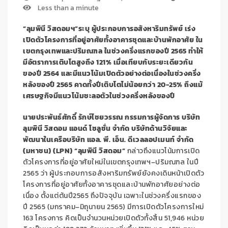
Less than a minute
“ลุมพินี วิสดอมฯ”ระบุ ผู้ประกอบการอสังหาริมทรัพย์ เร่ง
เปิดตัวโครงการที่อยู่อาศัยทั้งอาคารชุดและบ้านพักอาศัย ใน
เขตกรุงเทพและปริมณฑล ในช่วงครึ่งแรกของปี
2565
ทำให้
มีอัตราการเติบโตสูงถึง
121%
เมื่อเทียบกับระยะเดียวกัน
ของปี
2564
และมีแนวโน้มเปิดตัวอย่างต่อเนื่องในช่วงครึ่ง
หลังของปี
2565
คาดทั้งปีเติบโตไม่น้อยกว่า
20-25%
ถึงแม้
เศรษฐกิจมีแนวโน้มชะลอตัวในช่วงครึ่งหลังของปี
นายประพันธ์ศักดิ์ รักษ์ไชยวรรณ กรรมการผู้จัดการ บริษัท
ลุมพินี วิสดอม แอนด์ โซลูชั่น จำกัด บริษัทด้านวิจัยและ
พัฒนาในเครือบริษัท แอล. พี. เอ็น. ดีเวลลอปเมนท์ จำกัด
(มหาชน) (
LPN
)
“ลุมพินี วิสดอม”
กล่าวถึงแนวโน้มการเปิด
ตัวโครงการที่อยู่อาศัยใหม่ในเขตกรุงเทพฯ
–
ปริมณฑล ในปี
2565
ว่า ผู้ประกอบการอสังหาริมทรัพย์ยังคงเดินหน้าเปิดตัว
โครงการที่อยู่อาศัยทั้งอาคารชุดและบ้านพักอาศัยอย่างต่อ
เนื่อง ตั้งแต่ต้นปี
2565
ถึงปัจจุบัน เฉพาะในช่วงครึ่งแรกของ
ปี
2565 (
มกราคม
–
มิถุนายน
2565)
มีการเปิดตัวโครงการใหม่
163
โครงการ คิดเป็นจำนวนหน่วยเปิดตัวทั้งสิ้น
51,946
หน่วย