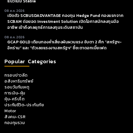
แนวโน้ม Stable
08 ส.ค. 2026
เปิดตัว SCBUSDADVANTAGE กองทุน Hedge Fund กองแรกจาก
SCBAM ต่อยอด Investment Solution เปิดโอกาสนักลงทุนมือ
อาชีพ เข้าถึงกลยุทธ์การลงทุนระดับสถาบัน
08 ส.ค. 2026
GCAP GOLD เตือนทองคำเสี่ยงผันผวนแรง จับตา 2 ศึก "สหรัฐฯ-
อิหร่าน" และ "ตัวเลขแรงงานสหรัฐฯ" ชี้ชะตาดอกเบี้ยเฟด
Popular Categories
กรอบข่าวลีด
อสังหาริมทรัพย์
รอบวันทันเหตุ
การเงิน-หุ้น
หุ้น-คริปโต
ประกันชีวิต-ประกันภัย
Motor
สังคม-CSR
กองทุนรวม