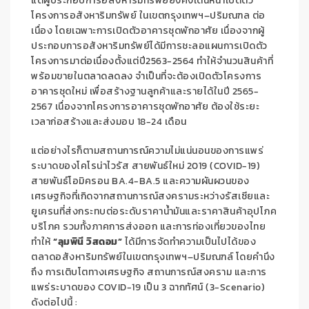
แต่ผู้ประกอบการอสังหาริมทรัพย์ยังคงเดินหน้าเปิดตัว
โครงการอสังหาริมทรัพย์ ในเขตกรุงเทพฯ
–
ปริมณฑล ต่อ
เนื่อง โดยเฉพาะการเปิดตัวอาคารชุดพักอาศัย เนื่องจากผู้
ประกอบการอสังหาริมทรัพย์ได้มีการชะลอแผนการเปิดตัว
โครงการมาต่อเนื่องตั้งแต่ปี
2563-2564
ทำให้จำนวนสินค้าที่
พร้อมขายในตลาดลดลง จำเป็นที่จะต้องเปิดตัวโครงการ
อาคารชุดใหม่ เพื่อสร้างฐานลูกค้าและรายได้ในปี
2565-
2567
เนื่องจากโครงการอาคารชุดพักอาศัย ต้องใช้ระยะ
เวลาก่อสร้างและส่งมอบ
18-24
เดือน
แต่อย่างไรก็ตามสถานการณ์ความไม่แน่นอนของการแพร่
ระบาดของโคโรน่าไวรัส สายพันธ์ใหม่
2019
(
COVID-19)
สายพันธ์โอมิครอน
BA.4-BA.5
และความผันผวนของ
เศรษฐกิจที่เกิดจากสถานการณ์สงครามระหว่างรัสเซียและ
ยูเครนที่ส่งกระทบต่อระดับราคาน้ำมันและราคาสินค้าอุปโภค
บริโภค รวมทั้งภาคการส่งออก และการท่องเที่ยวของไทย
ทำให้
“ลุมพินี วิสดอม”
ได้มีการจัดทำความเป็นไปได้ของ
ตลาดอสังหาริมทรัพย์ในเขตกรุงเทพฯ
–
ปริมณฑล์ โดยคำนึง
ถึง การเติบโตทางเศรษฐกิจ สถานการณ์สงคราม และการ
แพร่ระบาดของ
COVID-19
เป็น
3
ฉากทัศน์ (
3-Scenario)
ดังต่อไปนี้
: