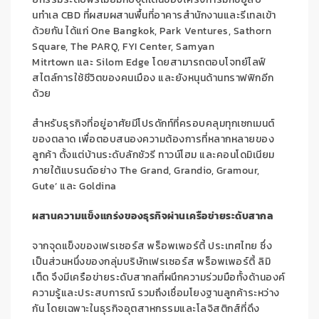
นทำเล CBD ที่ผสมผสานพื้นที่อาคารสำนักงานและรีเทลเข้า
ด้วยกัน ได้แก่ One Bangkok, Park Ventures, Sathorn
Square, The PARQ, FYI Center, Samyan
Mitrtown และ Silom Edge โดยสามารถตอบโจทย์ไลฟ์
สไตล์การใช้ชีวิตของคนเมือง และยังหนุนด้านทราฟฟิกอีก
ด้วย
สำหรับธุรกิจที่อยู่อาศัยมีโปรดักท์ที่ครอบคลุมทุกเซกเมนต์
ของตลาด เพื่อตอบสนองความต้องการที่หลากหลายของ
ลูกค้า ตั้งแต่บ้านระดับลักชัวรี ทาวน์โฮม และคอนโดมิเนียม
ภายใต้แบรนด์อย่าง The Grand, Grandio, Gramour,
Gute’ และ Goldina
ผสานความแข็งแกร่งของธุรกิจผ่านเครือข่ายระดับสากล
จากจุดแข็งของเฟรเซอร์ส พร็อพเพอร์ตี้ ประเทศไทย ซึ่ง
เป็นส่วนหนึ่งของกลุ่มบริษัทเฟรเซอร์ส พร็อพเพอร์ตี้ ลิมิ
เต็ด จึงมีเครือข่ายระดับสากลที่ผนึกความร่วมมือทั้งด้านองค์
ความรู้และประสบการณ์ รวมถึงเชื่อมโยงฐานลูกค้าระหว่าง
กัน โดยเฉพาะในธุรกิจอุตสาหกรรมและโลจิสติกส์ที่ดึง