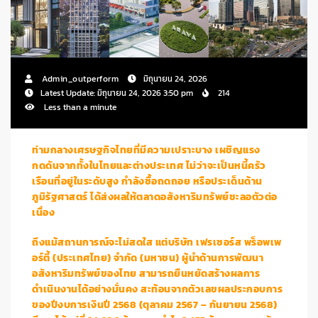
Admin_outperform
มิถุนายน 24, 2026
Latest Update: มิถุนายน 24, 2026 3:50 pm
214
Less than a minute
ท่ามกลางเศรษฐกิจไทยที่มีความเปราะบาง เผชิญแรง
กดดันจากทั้งในไทยและต่างประเทศ ไม่ว่าจะเป็นหนี้ครัว
เรือนที่อยู่ในระดับสูง กำลังซื้อถดถอย หรือประเด็นด้าน
ภูมิรัฐศาสตร์ ได้ส่งผลให้ตลาดอสังหาริมทรัพย์ชะลอตัวต่อ
เนื่อง
ถึงแม้สถานการณ์จะไม่สดใส แต่บริษัท เฟรเซอร์ส พร็อพเพ
อร์ตี้ (ประเทศไทย) จำกัด (มหาชน) ผู้นำด้านการพัฒนา
อสังหาริมทรัพย์ของไทย สามารถยืนหยัดสร้างผลการ
ดำเนินงานได้อย่างมั่นคง สะท้อนจากตัวเลขผลประกอบการ
ของปีงบการเงินปี 2568 (ตุลาคม 2567 – กันยายน 2568)