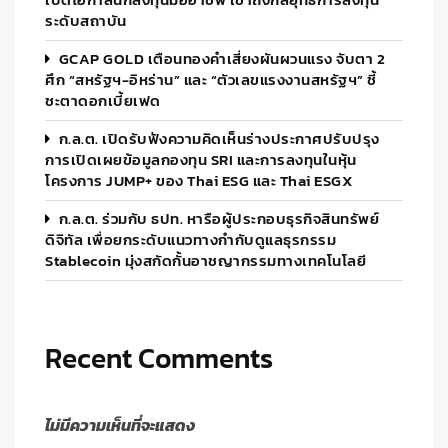
ระดับสถาบัน
GCAP GOLD เตือนทองคำเสี่ยงผันผวนแรง จับตา 2
ศึก “สหรัฐฯ-อิหร่าน” และ “ตัวเลขแรงงานสหรัฐฯ” ชี้
ชะตาดอกเบี้ยเฟด
ก.ล.ต. เปิดรับฟังความคิดเห็นร่างประกาศปรับปรุง
การเปิดเผยข้อมูลกองทุน SRI และการลงทุนในหุ้น
โครงการ JUMP+ ของ Thai ESG และ Thai ESGX
ก.ล.ต. ร่วมกับ ธปท. หารือผู้ประกอบธุรกิจสินทรัพย์
ดิจิทัล เพื่อยกระดับแนวทางกำกับดูแลธุรกรรม
Stablecoin มุ่งสกัดกั้นอาชญากรรมทางเทคโนโลยี
Recent Comments
ไม่มีความเห็นที่จะแสดง