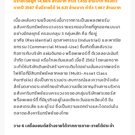
มีรายได้อยู่ที่ 14,686 ล้านบาท กำไร 1,455 ล้านบาท ทรงตัว
จากปี 2567 ซึ่งมีรายได้ 14,621 ล้านบาท กำไร 1,467 ล้านบาท
เบื้องหลังความแข็งแกร่งนี้มาจากการเป็นแพลตฟอร์ม
อสังหาริมทรัพย์ครบวงจรรายแรกของไทยที่ถูกออกแบบมา
อย่างมีกลยุทธ์ ครอบคลุม 3 กลุ่มหลัก คือ ที่อยู่
อาศัย (Residential) อุตสาหกรรม (Industrial) และพาณิช
ยกรรม (Commercial Mixed-Use) ซึ่งเกิดขึ้นหลังรวม
กิจการกับบริษัท แผ่นดินทอง พร็อพเพอร์ตี้ ดีเวลลอปเม้นท์
จำกัด (มหาชน) หรือโกลเด้นแลนด์ เมื่อปี 2562 โดยนอกจาก
จะทำให้บริษัทเดินหน้าสร้างการเติบโตอย่างมั่นคงจากพอร์ต
โฟลิโอที่มีสินทรัพย์หลากหลาย (Multi-Asset Class
Portfolio) ยังเป็นการรวมประสบการณ์และความเข้าใจเชิง
ลึกในตลาดประเทศไทยเข้ากับความเชี่ยวชาญด้านการบริหาร
อสังหาริมทรัพย์แบบครบวงจรของกลุ่มบริษัทเฟรเซอร์ส
พร็อพเพอร์ตี้ ที่มีธุรกิจอยู่ในเอเชียตะวันออกเฉียงใต้ จีน
ออสเตรเลีย และยุโรป ซึ่งเป็นความแตกต่างและโดดเด่นใน
ตลาดอสังหาริมทรัพย์ของไทย
วาง
6 เครื่องยนต์สร้างรายได้จากการขาย-รายได้ประจำ