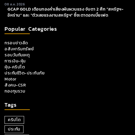
08 ส.ค. 2026
GCAP GOLD เตือนทองคำเสี่ยงผันผวนแรง จับตา 2 ศึก "สหรัฐฯ-
อิหร่าน" และ "ตัวเลขแรงงานสหรัฐฯ" ชี้ชะตาดอกเบี้ยเฟด
Popular Categories
กรอบข่าวลีด
อสังหาริมทรัพย์
รอบวันทันเหตุ
การเงิน-หุ้น
หุ้น-คริปโต
ประกันชีวิต-ประกันภัย
Motor
สังคม-CSR
กองทุนรวม
Tags
คริปโต
ประกัน