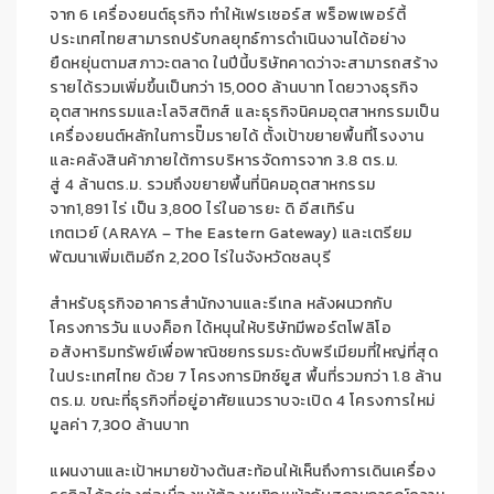
จาก 6 เครื่องยนต์ธุรกิจ ทำให้เฟรเซอร์ส พร็อพเพอร์ตี้
ประเทศไทยสามารถปรับกลยุทธ์การดำเนินงานได้อย่าง
ยืดหยุ่นตามสภาวะตลาด ในปีนี้บริษัทคาดว่าจะสามารถสร้าง
รายได้รวมเพิ่มขึ้นเป็นกว่า 15,000 ล้านบาท โดยวางธุรกิจ
อุตสาหกรรมและโลจิสติกส์ และธุรกิจนิคมอุตสาหกรรมเป็น
เครื่องยนต์หลักในการปั๊มรายได้ ตั้งเป้าขยายพื้นที่โรงงาน
และคลังสินค้าภายใต้การบริหารจัดการจาก 3.8 ตร.ม.
สู่ 4 ล้านตร.ม. รวมถึงขยายพื้นที่นิคมอุตสาหกรรม
จาก1,891 ไร่ เป็น 3,800 ไร่ในอารยะ ดิ อีสเทิร์น
เกตเวย์ (ARAYA – The Eastern Gateway) และเตรียม
พัฒนาเพิ่มเติมอีก 2,200 ไร่ในจังหวัดชลบุรี
สำหรับธุรกิจอาคารสำนักงานและรีเทล หลังผนวกกับ
โครงการวัน แบงค็อก ได้หนุนให้บริษัทมีพอร์ตโฟลิโอ
อสังหาริมทรัพย์เพื่อพาณิชยกรรมระดับพรีเมียมที่ใหญ่ที่สุด
ในประเทศไทย ด้วย 7 โครงการมิกซ์ยูส พื้นที่รวมกว่า 1.8 ล้าน
ตร.ม. ขณะที่ธุรกิจที่อยู่อาศัยแนวราบจะเปิด 4 โครงการใหม่
มูลค่า 7,300 ล้านบาท
แผนงานและเป้าหมายข้างต้นสะท้อนให้เห็นถึงการเดินเครื่อง