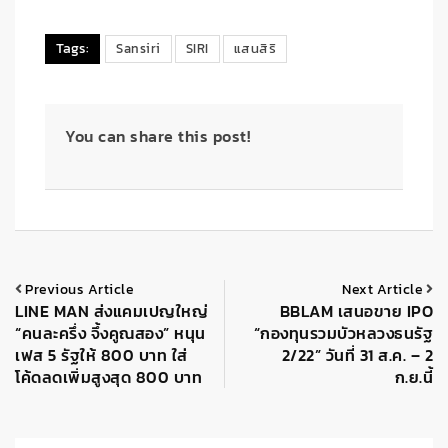
Tags:
Sansiri
SIRI
แสนสิริ
You can share this post!
Previous Article
Next Article
LINE MAN ส่งแคมเปญใหญ่
BBLAM เสนอขาย IPO
“คนละครึ่ง จึ้งคูณสอง” หนุน
“กองทุนรวมบัวหลวงธนรัฐ
เฟส 5 รัฐให้ 800 บาท ใส่
2/22” วันที่ 31 ส.ค. – 2
โค้ดลดเพิ่มสูงสุด 800 บาท
ก.ย.นี้