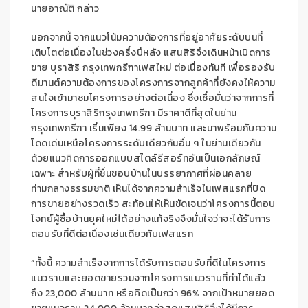
นายอาณัติ กล่าว
นอกจากนี้ จาก
แนวโน้มความต้องการที่อยู่อาศัยระดับบนที่
เติบโตต่อเนื่องในช่วงครึ่งปีหลัง
แสนสิริจึง
เดินหน้าเปิดการ
ขาย บุราสิริ กรุงเทพกรีฑาเฟสใหม่ ต่อเนื่องทันที เพื่อรองรับ
ดีมานต์ความต้องการของโครงการจากลูกค้าที่ยังคงให้ความ
สนใจเข้ามาชมโครงการอย่างต่อเนื่อง
ซึ่งเชื่อมั่นว่า
จากการที่
โครงการบุราสิริ
กรุงเทพกรีฑา
มีราคาดีที่สุดในย่าน
กรุงเทพกรีฑา
เริ่มเพียง
14.99
ล้านบาท
และมาพร้อมกับความ
โดดเด่นเหนือโครงการระดับเดียวกันอื่น ๆ
ในย่านเดียวกัน
ด้วยแนวคิดการออกแบบสไตล์รีสอร์ทอันเป็นเอกลักษณ์
เฉพาะ
สำหรับผู้ที่ชื่นชอบบ้านในบรรยากาศที่ผ่อนคลาย
ท่ามกลางธรรมชาติ
เห็นได้จาก
ความสำเร็จในเฟสแรกที่ปิด
การขายอย่างรวดเร็ว สะท้อนให้เห็นชัดเจนว่าโครงการนี้ตอบ
โจทย์ผู้ซื้อบ้านยุคใหม่ได้อย่างแท้จริง
จึง
มั่นใจว่า
จะได้รับการ
ตอบรับที่ดีต่อเนื่องเช่นเดียวกั
บเฟสแรก
“ทั้งนี้
ความสำเร็จจาก
การได้รับการตอบรับที่ดี
ในโครงการ
แนวราบและ
ยอดขายรวม
จากโครงการ
แนวราบที่ทำได้แล้ว
ถึง
23,000
ล้านบาท
หรือ
คิดเป็นกว่า
96
%
จากเป้าหมายยอด