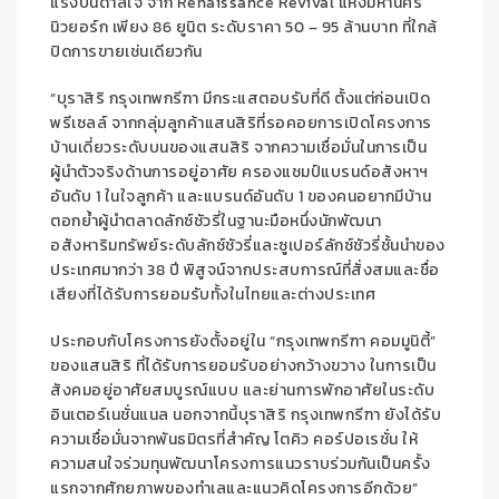
แรงบันดาลใจ
จาก
Renaissance Revival
แห่งมหานคร
นิวยอร์ก
เพียง
86
ยูนิต
ระดับราคา
50
–
95
ล้านบาท
ที่
ใกล้
ปิดการขายเช่นเดียวกัน
“บุราสิริ กรุงเทพกรีฑา
มีกระแสตอบรับที่ดี ตั้งแต่ก่อนเปิด
พรีเซลล์ จากกลุ่มลูกค้าแสนสิริที่รอคอยการเปิดโครงการ
บ้านเดี่ยว
ระดับบนของแสนสิริ
จากความเชื่อมั่นในการ
เป็น
ผู้นำตัวจริงด้านการอยู่อาศัย ครองแชมป์แบรนด์อสังหาฯ
อันดับ
1
ในใจลูกค้า และแบรนด์อันดับ
1
ของคนอยากมีบ้าน
ตอกย้ำผู้นำตลาดลักซ์ชัวรี่
ในฐานะมือหนึ่งนักพัฒนา
อสังหาริมทรัพย์ระดับลักซ์ชัวรี่และซูเปอร์ลักซ์ชัวรี่
ชั้นนำ
ของ
ประเทศมากว่า
38
ปี
พิสูจน์จากประสบการณ์ที่สั่งสมและชื่อ
เสียงที่ได้รับการยอมรับทั้งในไทยและต่างประเทศ
ประกอบกับโครงการยังตั้งอยู่ใน
“กรุงเทพกรีฑา คอมมูนิตี้”
ของแสนสิริ
ที่ได้รับการยอมรับอย่างกว้างขวาง ในการเป็น
สังคมอยู่อาศัยสมบูรณ์แบบ และย่านการพักอาศัย
ใน
ระดับ
อินเตอร์เนชั่นแนล
นอกจากนี้บุราสิริ กรุงเทพกรีฑา ยัง
ได้รับ
ความเชื่อมั่นจาก
พันธมิตรที่สำคัญ
โตคิว คอร์ปอเรชั่น
ให้
ความสนใจ
ร่วมทุนพัฒนาโครงการแนวราบ
ร่วมกันเป็นครั้ง
แรก
จากศักยภาพของทำเลและแนวคิดโครงการ
อีกด้วย
”