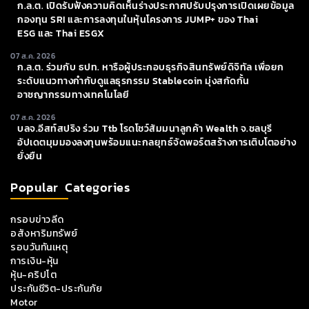
ก.ล.ต. เปิดรับฟังความคิดเห็นร่างประกาศปรับปรุงการเปิดเผยข้อมูล
กองทุน SRI และการลงทุนในหุ้นโครงการ JUMP+ ของ Thai
ESG และ Thai ESGX
07 ส.ค. 2026
ก.ล.ต. ร่วมกับ ธปท. หารือผู้ประกอบธุรกิจสินทรัพย์ดิจิทัล เพื่อยก
ระดับแนวทางกำกับดูแลธุรกรรม Stablecoin มุ่งสกัดกั้น
อาชญากรรมทางเทคโนโลยี
07 ส.ค. 2026
บลจ.อีสท์สปริง ร่วม Ttb โรดโชว์สัมมนาลูกค้า Wealth จ.ชลบุรี
อัปเดตมุมมองลงทุนพร้อมแนะกลยุทธ์จัดพอร์ตสร้างการเติบโตอย่าง
ยั่งยืน
Popular Categories
กรอบข่าวลีด
อสังหาริมทรัพย์
รอบวันทันเหตุ
การเงิน-หุ้น
หุ้น-คริปโต
ประกันชีวิต-ประกันภัย
Motor