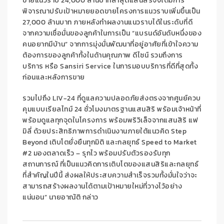
ขายแนวราบ
24,000
ล้านบาท
ล่าสุดแสนสิริจึง
ได้มีการ
พิจารณาปรับ
เป้าหมายยอดขาย
โครงการ
แนวราบ
เพิ่มขึ้นเป็น
27,000
ล้านบาท
ภาย
หลังทำผลงาน
แนวราบได้
ในระดับที่ดี
จากความเชื่อมั่นของลูกค้าในการเป็น
“แบรนด์อันดับหนึ่ง
ของ
คนอยากมีบ้าน”
จากการมุ่งมั่นพัฒนาที่อยู่อาศัยที่เข้าใจความ
ต้องการของลูกค้า
ทั้งในด้านคุณภาพ ดีไซน์ รวมถึงการ
บริการ หรือ
Sansiri
Service
ในการมอบบริการที่ดีที่สุดทั้ง
ก่อนและหลังการขาย
รวมไปถึง
LIV-24
ที่ดูแลความปลอดภัยส่งตรง
จากศูนย์ควบ
คุมแบบเรียลไทม์ 24 ชั่วโมงมาตรฐานแสนสิริ พร้อมเจ้าหน้าที่
พร้อมดูแลทุกจุดในโครงการ พร้อมพริวิเล็จ
จากแสนสิริ แฟ
มิลี่
ด้วย
ประสิทธิภาพการดำเนินงาน
ภายใต้
แนวคิด
Step
Beyond
เติบโตยั่งยืนทุกมิติ
และ
กลยุทธ์
Speed to Market
#2
มองตลาดเร็ว
–
รุกไว พร้อมปรับตัวรองรับทุก
สถานการณ์
ที่เป็นแนวคิดการเติบโตของแสนสิริและกลยุทธ์
ที่สำคัญในปีนี้
ส่งผลให้ประสบความสำเร็จรวมทั้งมั่นใจว่า
จะ
สามารถสร้างผลงานได้ตามเป้าหมายใหม่ที่วางไว้อย่าง
แน่นอน” นายอาณัติ กล่าว