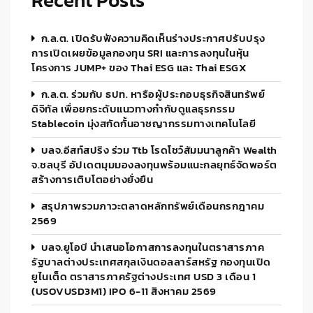
Recent Posts
ก.ล.ต. เปิดรับฟังความคิดเห็นร่างประกาศปรับปรุง
การเปิดเผยข้อมูลกองทุน SRI และการลงทุนในหุ้น
โครงการ JUMP+ ของ Thai ESG และ Thai ESGX
ก.ล.ต. ร่วมกับ ธปท. หารือผู้ประกอบธุรกิจสินทรัพย์
ดิจิทัล เพื่อยกระดับแนวทางกำกับดูแลธุรกรรม
Stablecoin มุ่งสกัดกั้นอาชญากรรมทางเทคโนโลยี
บลจ.อีสท์สปริง ร่วม Ttb โรดโชว์สัมมนาลูกค้า Wealth
จ.ชลบุรี อัปเดตมุมมองลงทุนพร้อมแนะกลยุทธ์จัดพอร์ต
สร้างการเติบโตอย่างยั่งยืน
สรุปภาพรวมภาวะตลาดหลักทรัพย์เดือนกรกฎาคม
2569
บลจ.ยูโอบี นำเสนอโอกาสการลงทุนในตราสารภาค
รัฐบาลต่างประเทศสกุลเงินดอลลาร์สหรัฐ กองทุนเปิด
ยูไนเต็ด ตราสารภาครัฐต่างประเทศ USD 3 เดือน 1
(USOVUSD3M1) IPO 6-11 สิงหาคม 2569