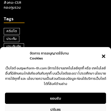
สังคม-CSR
กองทุนรวม
Tags
คริปโต
ประกัน
ประกันภัย
จัดการ การอนุญาตใช้งาน
หุ้น
Cookies
การเงิน
เว็บไซต์ outperform-th.com มีการใช้งานเทคโนโลยีคุกกี้ หรือ เทคโนโลยี
ตราสารหนี้
อื่นที่มีลักษณะใกล้เคียงกันกับคุกกี้ บนเว็บไซต์ของเรา โปรดศึกษา นโยบาย
อสังหาริมทรัพย์
การใช้คุกกี้ และ นโยบายความเป็นส่วนตัวของข้อมูล ก่อนใช้บริการเว็บไซต์
ได้ที่ลิงค์ด้านล่าง
ปันผล
ตลาดหุ้น
ยอมรับ
ปฏิเสธ