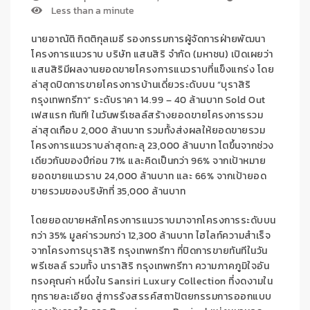
Less than a minute
นายอาณัติ กิตติกุลเมธี รองกรรมการผู้จัดการฝ่ายพัฒนา
โครงการแนวราบ บริษัท แสนสิริ จำกัด (มหาชน)
เปิดเผยว่า
แสนสิริมีผลงานยอดขายโครงการแนวราบที่แข็งแกร่ง
โดย
ล่าสุด
ปิดการขายโครงการบ้านเดี่ยวระดับบน “บุราสิริ
กรุงเทพกรีฑา”
ระดับราคา
14.99
–
40
ล้านบาท
Sold Out
เฟสแรก ทันที
!
ใน
วันพรีเซลล์
สร้าง
ยอดขายโครงการรวม
ล่าสุดเกือบ
2,000
ล้านบาท
รวมทั้ง
ส่งผลให้
ยอดขายรวม
โครงการแนวราบ
ล่าสุด
ทะลุ
23,000
ล้านบาท
โตขึ้นจากช่วง
เดียวกันของปีก่อน
71
%
และ
คิดเป็นกว่า
96
%
จากเป้าหมาย
ยอดขาย
แนวราบ
24
,000
ล้านบาท
และ
66
%
จากเป้ายอด
ขายรวมของบริษัทที่
35,000
ล้านบาท
โดย
ยอดขาย
หลัก
โครงการแนวราบมาจากโครงการระดับบน
กว่า
35
%
มูลค่ารวมกว่า
12,300
ล้านบาท
ไฮไลท์ความสำเร็จ
จาก
โครงการ
บุราสิริ กรุงเทพกรีฑา ที่ปิดการขายทันทีในวัน
พรีเซลล์
รวมทั้ง
นาราสิริ กรุงเทพกรีฑา
ความภาคภูมิใจอัน
ทรงคุณค่า หนึ่งใน
Sansiri
Luxury Collection
ที่
งดงามใน
ทุกรายละเอียด สู่การรังสรรค์สถาปัตยกรรมการออกแบบ