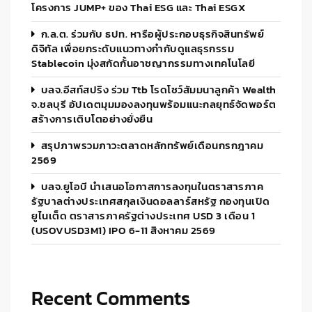
โครงการ JUMP+ ของ Thai ESG และ Thai ESGX
ก.ล.ต. ร่วมกับ ธปท. หารือผู้ประกอบธุรกิจสินทรัพย์
ดิจิทัล เพื่อยกระดับแนวทางกำกับดูแลธุรกรรม
Stablecoin มุ่งสกัดกั้นอาชญากรรมทางเทคโนโลยี
บลจ.อีสท์สปริง ร่วม Ttb โรดโชว์สัมมนาลูกค้า Wealth
จ.ชลบุรี อัปเดตมุมมองลงทุนพร้อมแนะกลยุทธ์จัดพอร์ต
สร้างการเติบโตอย่างยั่งยืน
สรุปภาพรวมภาวะตลาดหลักทรัพย์เดือนกรกฎาคม
2569
บลจ.ยูโอบี นำเสนอโอกาสการลงทุนในตราสารภาค
รัฐบาลต่างประเทศสกุลเงินดอลลาร์สหรัฐ กองทุนเปิด
ยูไนเต็ด ตราสารภาครัฐต่างประเทศ USD 3 เดือน 1
(USOVUSD3M1) IPO 6-11 สิงหาคม 2569
Recent Comments