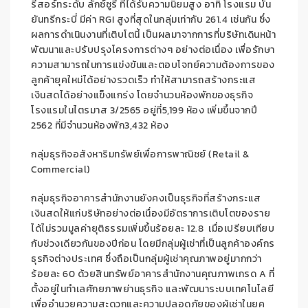
รีสอร์ทระดับ
ลักซ์ซูรี
ที่ได้รับความนิยมสูง
อาทิ
โรงแรม
บัน
ยันทรี
กระบี่ มีค่า
RGI
สูง
ที่สุดในกลุ่ม
เท่ากับ
261.4
เช่นกัน
ซึ่ง
ผลการดำเนินงานที่
เติบโต
นี้
เป็นผลมาจากการที่บริษัทเดินหน้า
พัฒนาและปรับปรุงโครงการต่างๆ อย่างต่อเนื่อง
เพื่อ
รักษา
ความสามารถในการ
แข่งขันและตอบโจทย์
ความต้
องการของ
ลูกค้า
ยุคใหม่
ได้อย่างรวดเร็ว
ทำให้
สามารถสร้างกระแส
เงินสดได้อย่าง
แข็งแกร่ง
โดย
จำนวนห้อง
พัก
ของธุรกิจ
โรงแรมใน
ไตรมาส
3/2565
อยู่ที่
5,
199
ห้อง
เพิ่มขึ้นจากปี
2562
ที่มี
จำนวนห้องพัก
3,432
ห้อง
กลุ่มธุรกิจอสังหาริมทรัพย์เพื่อการพาณิชย์
(
Retail &
Commer
cial)
กลุ่ม
ธุรกิจอาคารสำนักงานยังคงเป็นธุรกิจที่สร้างกระแส
เงินสดให้แก่บริษัทอย่างต่อเนื่อง
มี
อัตรา
การเติบโตของราย
ได้
ไม่รวมมูลค่ายุติธรรม
เพิ่มขึ้นร้อยละ
12.8
เมื่อเปรียบเทียบ
กับช่วงเดียวกันของปีก่อน
โดยมีกลุ่มผู้เช่าที่เป็นลูกค้าองค์กร
ธุรกิจต่างประเทศ
ซึ่งถือเป็
นกลุ่ม
ผู้เช่าคุณภาพอยู่มากกว่า
ร้อยละ
60
ด้วย
สินทรัพย์
อาคารสำนักงาน
คุณภาพเกรด
A
ที่
ตั้งอยู่ใน
ทำเลศักยภาพย่านธุรกิจ
และ
พัฒนาระบบเทคโนโลยี
เพื่ออำนวยความสะดวกและ
ความ
ปลอดภัยของผู้เช่าในยุค