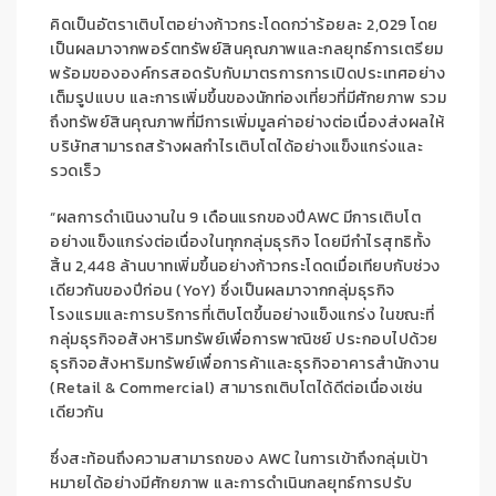
คิดเป็นอัตราเติบโต
อย่างก้าวกระโดดกว่า
ร้อยละ
2,029
โดย
เป็นผลมาจากพอร์ตทรัพย์สินคุณภาพและกลยุทธ์การเตรียม
พร้อมขององค์กรสอดรับกับมาตรการการเปิดประเทศอย่าง
เต็มรูปแบบ
และการเพิ่มขึ้นของนักท่องเที่ยว
ที่มีศักยภาพ
รวม
ถึงทรัพย์สินคุณภาพที่มีการเพิ่มมูลค่าอย่างต่อเนื่อง
ส่งผลให้
บริษัทสามารถสร้างผลกำไรเติบโตได้อย่าง
แข็งแกร่งและ
รวดเร็ว
“
ผลการดำเนินงา
นใน
9
เดือนแรกของปี
AWC
มีการเติบโต
อย่างแข็งแกร่ง
ต่อเนื่องในทุกกลุ่มธุรกิจ
โดย
มีกำไรสุทธิทั้ง
สิ้น
2,448
ล้านบาท
เพิ่มขึ้น
อย่างก้าวกระโดด
เมื่อเทียบกับช่วง
เดียวกันของปีก่อน
(
YoY
) ซึ่ง
เป็นผล
มาจาก
กลุ่มธุรกิจ
โรงแรมและการบริการ
ที่
เติบโตขึ้น
อย่าง
แข็งแกร่ง
ในขณะที่
กลุ่มธุรกิจอสังหาริมทรัพย์เพื่อการพาณิชย์
ประกอบไปด้วย
ธุรกิจอสังหาริมทรัพย์เพื่อการค้าเเละธุรกิจอาคารสำนักงาน
(
Retail & Commercial)
สามารถเติบโตได้ดีต่อเนื่องเช่น
เดียวกัน
ซึ่งสะท้อนถึงความสามารถของ
AWC
ในการเข้าถึงกลุ่มเป้า
หมายได้อย่างมีศักยภาพ
และการดำเนินกลยุทธ์การปรับ