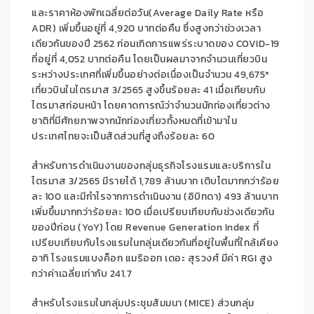
และ
ราคาห้องพักเฉลี่ยต่อวัน
(
Average Daily Rate
หรือ
ADR)
เพิ่มขึ้นอยู่ที่
4,920
บาทต่อคืน
ซึ่งสูงกว่า
ช่วงเวลา
เดียวกันของ
ปี
2562
ก่อนเกิดการแพร่ระบาดของ
COVID-
19
ที่อยู่ที่
4,
052
บาทต่อคืน โดยเป็นผลมาจาก
จำนวนเที่ยวบิน
ระหว่างประเทศ
ที่
เพิ่มขึ้นอย่างต่อเนื่อง
เป็น
จำนวน
49,675
*
เที่ยวบิน
ในไตรมาส
3/2565
สูง
ขึ้น
ร้อยละ
41
เมื่อเทียบกับ
ไตรมาสก่อนหน้า
โดย
คาดการณ์
ว่า
จำนวนนักท่องเที่ยว
ต่าง
ชาติ
ที่มีศักยภาพ
จากนักท่องเที่ยวทั้งหมด
ที่เข้ามาใน
ประเทศไทย
จะ
เป็นสัดส่วนที่สูงถึง
ร้อยละ
60
สำหรับ
การดำเนินงาน
ของกลุ่มธุรกิจโรงแรม
และบริการใน
ไตรมาส
3/2565
มีรายได้
1,789
ล้านบาท
เติบโต
มากกว่าร้อย
ละ
100
และมี
กำไรจากการดำเนินงาน (อิบิทดา)
493
ล้านบาท
เพิ่มขึ้น
มากกว่า
ร้อยละ
100
เมื่อเปรียบเทียบกับช่วงเดียวกัน
ของปีก่อ
น
(YoY)
โดย
Revenue Generation Index
ที่
เปรียบเทียบกับโรงแรมในกลุ่มเดียวกันที่อยู่ในพื้นที่ใกล้เคียง
อาทิ
โรงแรม
แบงค็อก แมริออท
เดอะ
สุรวงศ์
มีค่า
RGI
สูง
กว่าค่าเฉลี่ยเท่ากับ
241.7
สำหรับ
โรงแรม
ใน
กลุ่มประชุมสัมมนา
(
MICE)
ส่วน
กลุ่ม