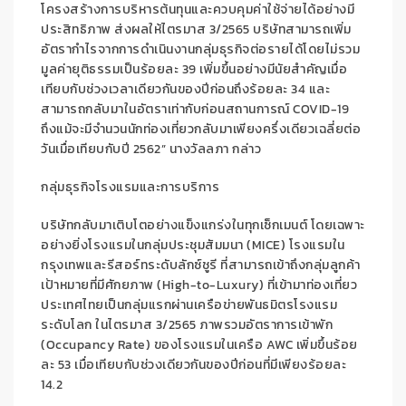
โครงสร้างการบริหารต้นทุนและควบคุมค่าใช้จ่ายได้อย่างมี
ประสิทธิภาพ
ส่งผลให้ไตรมาส
3/2565
บริษัทสามารถเพิ่ม
อัตรากำไรจากการดำเนินงาน
กลุ่ม
ธุรกิจต่อรายได้โดยไม่รวม
มูลค่ายุติธรรมเป็นร้อยละ
39
เพิ่มขึ้น
อย่างมีนัยสำคัญเมื่อ
เทียบกับ
ช่วงเวลาเดียวกันของปีก่อนถึง
ร้อยละ
3
4
และ
สามารถกลับมาในอัตราเท่ากับก่อนส
ถานการณ์
COVID-19
ถึงแม้จะมีจำนวนนักท่องเที่ยวกลับมาเพียงครึ่งเดียว
เฉลี่ยต่อ
วัน
เมื่อเทียบ
กับปี
2562
”
นางวัลลภา
กล่าว
กลุ่มธุรกิจโรงแรมและการบริการ
บริษัท
กลับมาเติบโตอย่างแข็งแกร่งในทุกเซ็กเมนต์ โดยเฉพาะ
อย่างยิ่ง
โรงแรม
ใน
กลุ่มประชุมสัมมนา
(
MICE)
โรงแรม
ใน
กรุงเทพและรีสอร์ทระดับลักซ์ชูรี
ที่สามารถ
เข้าถึงกลุ่มลูกค้า
เป้าหมาย
ที่มีศักยภาพ
(
High-to-Luxury
)
ที่
เข้ามาท่องเที่ยว
ประเทศไทย
เป็นกลุ่มแรก
ผ่าน
เครือข่ายพันธมิตร
โรงแรม
ระดับโลก
ใน
ไตรมาส
3
/2565
ภาพรวม
อัตราการเข้าพัก
(Occupancy Rate)
ของโรงแรมในเครือ
AWC
เพิ่มขึ้นร้อย
ละ
53
เมื่อเทียบกับช่วงเดียวกันของปีก่อนที่มีเพียงร้อยละ
14.2