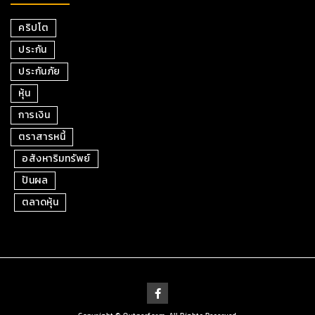
คริปโต
ประกัน
ประกันภัย
หุ้น
การเงิน
ตราสารหนี้
อสังหาริมทรัพย์
ปันผล
ตลาดหุ้น