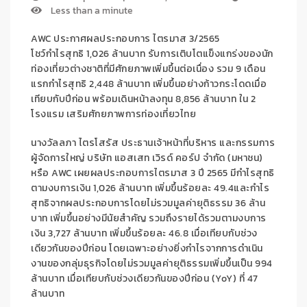
Less than a minute
AWC
ประกาศผลประกอบการ ไตรมาส
3
/2565
โชว์
กำไรสุทธิ
1,026
ล้า
น
บาท
รับ
การเติบโตแข็งแกร่งของ
นัก
ท่องเที่ยวต่างชาติที่มีศักยภาพ
เพิ่มขึ้น
ต่อเนื่อง
รวม
9
เดือน
แรกกำไรสุทธิ
2,448
ล้านบาท
เพิ่มขึ้น
อย่างก้าวกระโดด
เมื่อ
เทียบ
กับปีก่อน
พร้อมเดินหน้า
ลงทุน
8,856
ล้านบาท ใน
2
โรงแรม เสริมศักยภาพการท่องเที่ยวไทย
นางวัลลภา ไตรโสรัส ประธานเจ้าหน้าที่บริหาร และกรรมการ
ผู้จัดการใหญ่ บริษัท แอสเสท เวิรด์ คอร์ป จำกัด (มหาชน)
หรือ
AWC
เผยผลประกอบการไตรมาส
3
ปี
2565
มีกำไรสุทธิ
ตาม
งบการเงิน
1,026
ล้านบาท
เพิ่มขึ้นร้อยละ
49.4
และกำไร
สุทธิจากผลประกอบการโดยไม่รวมมูลค่ายุติธรรม
36
ล้าน
บาท
เพิ่มขึ้นอย่างมีนัยสำคัญ รวมถึง
รายได้รวมตามงบการ
เงิน
3
,727
ล้านบาท
เพิ่มขึ้นร้อยละ
46.8
เมื่อเทียบกับช่วง
เดียวกันของปีก่อน
โดยเฉพาะอย่างยิ่งกำไรจากการดำเนิน
งานของก
ลุ่มธุรกิจ
โดยไม่รวมมูลค่ายุติธรร
ม
เพิ่มขึ้นเป็น
994
ล้านบาท เมื่อเทียบกับช่วงเดียวกันของปีก่อน
(YoY)
ที่
47
ล้านบาท