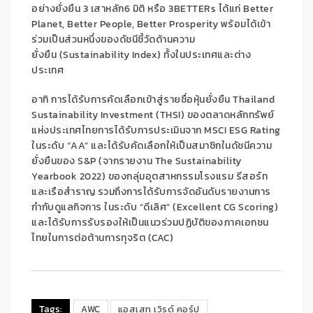
อย่างยั่งยืน
3
เสาหลัก
6
มิติ
หรือ
3
BETTERs
ได้แก่
Better
Planet, Better People
,
Better Prosperity
พร้อมได้เข้า
ร่วมเป็นส่วนหนึ่งของ
ดัชนีชี้วัดด้านความ
ยั่งยืน
(
Sustainability Index)
ทั้งในประเทศและต่าง
ประเทศ
อาทิ
การได้รับการคัดเลือกเข้าสู่รายชื่อหุ้นยั่งยืน
Thailand
Sustainability Investment (THSI)
ของตลาดหลักทรัพย์
แห่งประเทศไทย
การได้รับการประเมินจาก
MSCI ESG Rating
ในระดับ
“
AA”
และไ
ด้รับคัดเลือกให้เป็นสมาชิกในดัชนีความ
ยั่งยืนของ
S&P (
จากรายงาน
The Sustainability
Yearbook
2022
)
ของกลุ่มอุตสาหกรรมโรงแรม
รีสอร์ท
และเรือสำราญ
รวมถึงการได้รับการจัดอันดับรายงานการ
กำกับดูแลกิจการ
ในระดับ
“
ดีเลิศ
”
(
Excellen
t
CG Scoring)
และได้รับการรับรองให้เป็นแนวร่วมปฏิบัติของภาคเอกชน
ไทยในการต่อต้านการทุจริต
(
CAC)
Tags:
AWC
แอสเสท เวิรด์ คอร์ป