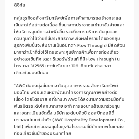
ดิจิทัล
กลุ่มธุรกิจอสังหาริมทรัพย์เพื่อการค้า
สามารถสร้างกระแส
เงินสด
ได้อย่างต่อเนื่อง
ซึ่งมาจากประชาชนเข้ามาจับจ่ายและ
ใช้บริการศูนย์การค้าเพิ่มขึ้น รวมถึงการ
บริหารต้นทุนและ
ควบคุมค่าใช้จ่าย
ที่
มีประสิทธิภาพ
ส่งผลให้
รายได้
ของก
ลุ่ม
ธุรกิจเพิ่มขึ้นจะส่งผ่านเป็นอิบิทดา
(Flow Through)
มีสัดส่วน
มากกว่าเป้าที่ตั้งไว้
โดยเฉพาะศูนย์การค้าเพื่อการ
ท่องเที่ยว
อย่างเอเชียทีค เดอะ ริเวอร์ฟร้อนท์
ที่มี
Flow Through
ใน
ไตรมาส
3/2565
เท่ากับร้อยละ
106
เทียบกับช่วงเวลา
เดียวกันของปีก่อน
“
AWC
ยังคง
มุ่งมั่นยกระดับอุตสาหกรรมอสังหาริมทรัพย์
ของไทย พร้อมเดินหน้าพัฒนาโครงการคุณภาพ
อย่างต่อ
เนื่อง
โดย
ไตรมาส
3
ที่ผ่านมา
AWC
ได้
ลงนามความ
ร่วมมือกับ
พันธมิตร
ระดับโลก
มากมาย
อาทิ การลงนามสัญญาร่วมทุน
และจดทะเบียนจัดตั้ง
บริษัท
เอดับบลิวซี
ฮอสปิทอลลิตี้
เดเวลอปเมนท์
จำกัด
(
AWC Hospitality Development Co.,
Ltd.)
เพื่อเข้าร่วมลงทุนในธุรกิจโรงแรมที่มีศักยภาพในแหล่ง
ท่องเที่ยวชั้นนำของประเทศไทย