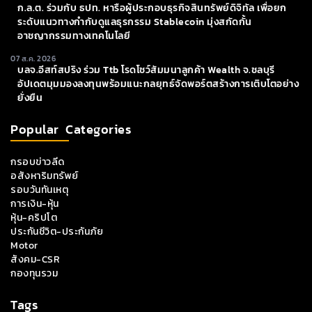
ก.ล.ต. ร่วมกับ ธปท. หารือผู้ประกอบธุรกิจสินทรัพย์ดิจิทัล เพื่อยก
ระดับแนวทางกำกับดูแลธุรกรรม Stablecoin มุ่งสกัดกั้น
อาชญากรรมทางเทคโนโลยี
07 ส.ค. 2026
บลจ.อีสท์สปริง ร่วม Ttb โรดโชว์สัมมนาลูกค้า Wealth จ.ชลบุรี
อัปเดตมุมมองลงทุนพร้อมแนะกลยุทธ์จัดพอร์ตสร้างการเติบโตอย่าง
ยั่งยืน
Popular Categories
กรอบข่าวลีด
อสังหาริมทรัพย์
รอบวันทันเหตุ
การเงิน-หุ้น
หุ้น-คริปโต
ประกันชีวิต-ประกันภัย
Motor
สังคม-CSR
กองทุนรวม
Tags