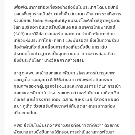
เพื่อพัฒนาการท่องเที่ยวอย่างยั่งยืนในประเทศ โดยบริษัทมี
แผนเพิ่มทุนรวมเป็นจำนวนทั้งสิ้น
10,800
ล้านบาท
ร
วมถึงการ
ร่วมมือกับ
Nobu Hospitality
แบรนด์ไลฟ์สไตล์สุดหรูระดับ
โลก แมริออท
อินเตอร์เนชั่นแนล
และธนาคารไทยพาณิชย์
(
SCB)
และ
ดิจิทัล
เวนเจอร์ส และ
ความ
ร่วมมือกับการท่อง
เที่ยวแห่งประเทศไทย
(
ททท
.)
และพันธมิตร
ซึ่งเป็นความร่วม
มือสำคัญ
ที่จะ
ขับเคลื่อน
การ
ท่องเที่ยวยั่งยืน
ยกระดับ
ประเทศไทยก้าวสู่การเป็นจุดหมายปลายทางการท่องเที่ยว
ยั่งยืนระดับโลก
”
นางวัลลภา กล่าวเสริม
ล่าสุด
AWC
จะเข้า
ลงทุน
และ
พัฒนา
2
โครงการ
ในกรุงเทพฯ
และภูเก็ต
รวม
มูลค่า
8,856
ล้านบาท
เพิ่มพอร์ตสินทรัพย์
คุณภาพของกลุ่มธุรกิจโรงแรมและการบริการ
ได
แก่
การเข้า
ลงทุนและพัฒนาใน
โรงแรมแกรนด์ เมอร์เคียว แบงค็อก วิน
ด์เซอร์
และ
โครงการ
เดอะ เวสทิน สิเหร่ เบย์ รีสอร์ท แอนด์
สปา ภูเก็ต
ช่วย
เสริมศักยภาพให้กับอุตสาหกรรมการท่อง
เที่ยวของไทย
AWC
ยึดมั่นใน
พันธกิจ
“
สร้างสรรค์อนาคตที่ดีกว่า
”
ด้วยการ
พัฒนาอย่างยั่งยืนภายใต้กรอบการดำเนินงานการพัฒนา