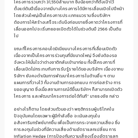
โครงการรวม
กว่า
31,550
ล้านบาท
ซึ่งน้อ
ยกว่าที่ตั้งเป้าไ
ว้
ตั้งแต่ต้นปี
เนื่องจ
ากมี
บาง
โครงการ
ได้
มีการ
เลื่อน
เปิด
ไปปีหน้า
โดยส่ว
น
ใหญ่
เป
็นโครงการ
ประเภ
ทแนวราบ
ซึ่งบริษัทฯ
ต้
องการให้
สร้างเ
สร็จ
ระดับนึง
ก่อนขาย
ซึ
่งคาดว่า
โครงการที่
เลื่อนออกไปจะเริ่มทยอยเปิดตัวได้ในช่วงต้นป
2566 เป
็น
ต้น
ไป
ขณะที่
โครงการคอนโดมิเนียม
บางโครงการ
ที่เลื่อน
เปิดตัว
เนื่องจากเ
ป็นโครงการร่วมทุนที่มีขนาดใหญ่ จึงยังต้
อ
งรอ
จั
งหวะให้มั่นใจว่า
ต่างชาติกลับเข้ามา
ก
่อ
น
ทั้งนี้
โครงการที่
เ
ล
ื่อนเปิด
ไม่กร
ะทบกับการรับรู้รายได้
ของบริ
ษัทฯ
เนื่องจาก
บ
ริษัทฯ ยังคงดำเนินการพัฒนาโครงการในด้านอื่
น ๆ ตาม
แผนการที่วางไว้ ทั้งงานด้านก
ารออกแบบ การก่อสร้าง การ
ขออนุญาต ซึ่งเมื่อสถานการณ์ดีขึ้นบร
ิษ
ัทฯ
ก็
สามารถเปิดตัว
โครงการ และพัฒนาโครงก
าร
ต่อ
ได้ทันที
”
นายธงชัย
กล่า
ว
อย่างไร
ก็ตาม โดยส
่วนตัวมอง
ว่า พฤติก
รรมผ
ู้บริโภคใน
ปัจจุบันคน
โดยเฉพาะผู้
มี
กำ
ลังซื้อ จะเน้น
ลง
ทุนใน
อสังหาริมทรัพย์มากขึ้น เพื่อเป็นการกระจายความเสี่ยง
ซึ่ง
การลงทุนในช่วง
ที่มีความเสี่ยง
ด้
าน
อัตราแลกเปลี่ยน
การ
I
nflat
ion Hedge (
การ
ป้
องกันความเสี่ยงเรื่องอัตราแลก