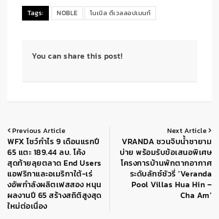
Tags:
NOBLE
โนเบิล ดีเวลลอปเมนท์
You can share this post!
Previous Article
Next Article
WFX โชว์กำไร 9 เดือนแรกปี
VRANDA ชวนจิบน้ำชายาม
65 แตะ 189.44 ลบ. โค้ง
บ่าย พร้อมรับข้อเสนอพิเศษ
สุดท้ายลุยตลาด End Users
โครงการบ้านพักตากอากาศ
แอฟริกาและอเมริกาใต้-เร่
ระดับลักซ์ชัวรี่ ‘Veranda
งอัพกำลังผลิตเฟสสอง หนุน
Pool Villas Hua Hin –
ผลงานปี 65 สร้างสถิติสูงสุด
Cha Am’
ใหม่ต่อเนื่อง