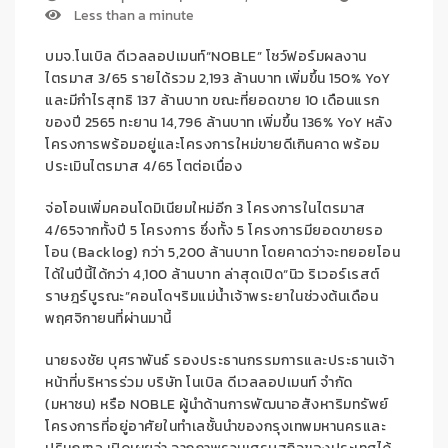
Less than a minute
บมจ.
โนเ
บิล
ดีเวลลอปเมนท์
“
NOBLE
”
โชว์ฟอร
มผ
ลง
าน
ไตรมาส
3/65 รายได้
รวม
2,193
ล้านบาท เพิ่มขึ้น
15
0
%
YoY
และมี
กำไรสุทธิ
137
ล้านบาท
ขณะที่
ยอดขาย
10
เดือนแรก
ของปี
2565
ทะยาน
14,
796
ล้านบาท เพิ
่มขึ้
น
1
3
6
%
YoY
หลัง
โครงการพร้อมอยู่
และโครงการ
ใหม่
ขายดีเกินคาด พร้
อม
ประเมินไตรมาส 4/65 โตต่อเ
นื่อง
จ่อ
โอน
เพ
ม
คอน
โดม
ิเนียมใหม่
อีก
3
โครงการ
ในไตรมาส
4
/65
จากทั้งปี
5
โคร
งการ
ซึ่ง
ทั้ง
5
โ
ครงการ
มี
ยอดขายรอ
โอน
(Ba
cklog)
กว่า
5,200
ล้านบ
าท
โดยคาดว่าจะทยอย
โอน
ได้ในปีนี้ได้กว่า
4,
1
00
ล้านบาท
ล่า
สุด
เปิด“นิว ร
ิเวอร์เรสต
ราษฎร์บูรณะ”คอนโดฯริมแ
ม่น้ำเจ้า
พร
ะยา
ในช่วง
ต้น
เดือน
พฤศจิกา
ยน
ที่ผ่านมานี้
นายธงชัย บุศรา
พันธ์
รองป
ระธานกรรมการ
และประธานเจ้า
หน้าที่บริ
หารร่วม บริษัท โนเบิล ดีเวลลอปเมนท์
จำกัด
(มหาชน) หรือ
NOBLE
ผู้นำด้านการพัฒนาอสังหาริมทรัพย์
โครงการที่อยู่อาศัยในทำเลชั้นนำของกรุงเทพมหานครแล
ะ