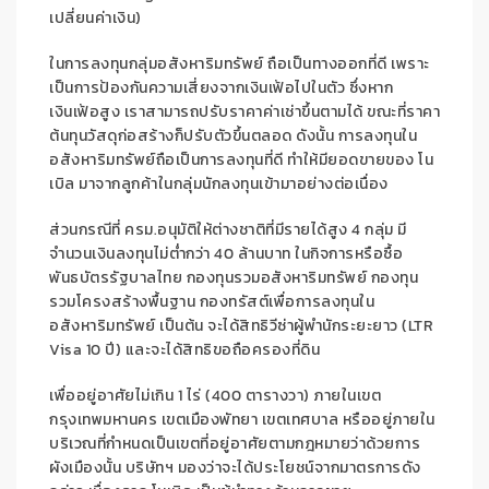
เปลี่ยนค่าเงิน
)
ในการล
งท
ุนกลุ่มอสังหาริมทรัพย์ ถือเป็นทางออกที่ดี เพราะ
เป็นการป
้องกันค
วามเสี่ยง
จากเง
ินเฟ้อไปในตัว ซึ่งหาก
เงินเฟ้อสูง เราสามารถปรับ
ราคา
ค่าเช่า
ขึ้นตามได้
ขณะที่
ราคา
ต้นทุ
นว
สดุก่อสร้าง
ก็ปรับตัวขึ้นต
ลอด
ดังนั้น กา
ร
ล
งทุนใน
อสังหาริมทรัพย์ถือ
เป็นการลงทุนที่ดี ทำให้มียอดขาย
ของ
โน
เบิล
มา
จากลูกค้าในกลุ่มนักลงทุน
เข้ามาอย
่างต่อเนื่อง
ส่วนกรณีที่
ครม.อนุมัติให้ต่างชาติที่มีรายได้สูง 4 กลุ่ม มี
จำนวนเงินลงทุนไม่ต่ำกว่า 40 ล้านบาท
ในกิจการหรือซื้อ
พันธบัตรรัฐบ
าล
ไทย กองทุนรวมอสังหาริมทรัพย์ กองทุน
รวมโครงสร้างพื้นฐาน กองทรัสต์เพื่อการลงทุนใน
อสังหาริ
มทรัพย์ เป็นต
้น จะได้สิทธิ
วีซ่าผู้พำนักระยะยาว
(
LTR
Visa
10 ปี
)
และจะได้สิทธิขอถือครองที่ดิน
เพื่ออยู่อาศัยไม่เกิน 1 ไร่ (400
ต
ารางวา) ภายในเขต
กรุงเทพมหานคร เขตเมืองพั
ท
ย
า เขตเทศบาล หรืออยู่ภายใน
บริเวณที่กำหนดเป็นเขตที่อยู่อาศัยตามกฎหมายว่าด้วยการ
ผังเมือง
นั้น บริษัทฯ มอ
งว่าจะได้ประโยชน์จากมาตรการดัง