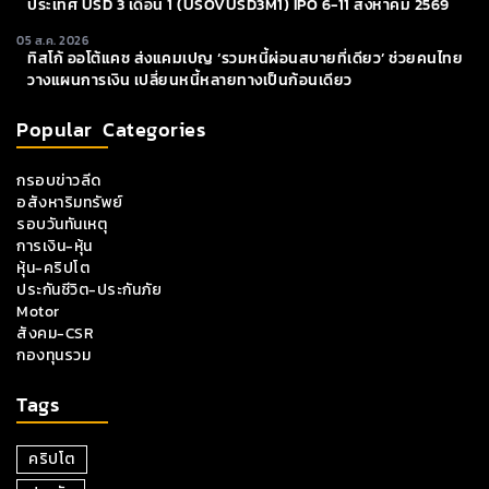
ประเทศ USD 3 เดือน 1 (USOVUSD3M1) IPO 6-11 สิงหาคม 2569
05 ส.ค. 2026
ทิสโก้ ออโต้แคช ส่งแคมเปญ ‘รวมหนี้ผ่อนสบายที่เดียว’ ช่วยคนไทย
วางแผนการเงิน เปลี่ยนหนี้หลายทางเป็นก้อนเดียว
Popular Categories
กรอบข่าวลีด
อสังหาริมทรัพย์
รอบวันทันเหตุ
การเงิน-หุ้น
หุ้น-คริปโต
ประกันชีวิต-ประกันภัย
Motor
สังคม-CSR
กองทุนรวม
Tags
คริปโต