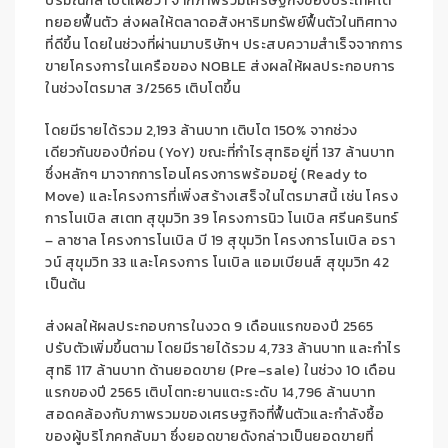
ปริม
ณฑล เ
ปิดเผยว่า
จาก
ภาพรวมเศรษฐกิจของ
ประเทศได้
ทยอยฟื้น
ตัว
ส่งผลให้
ตลาดอสังห
าริมทรัพย์ฟื้นตัว
ในทิศทาง
ที่ดีขึ้น
โดยในช่วงที่ผ่านมาบริษัท
ฯ
ประสบความส
ำเร็จ
จาก
การ
ขายโครงการในเครือของ
NOBLE
ส่งผลให้ผลประกอบการ
ในช่วงไตรมาส 3/2565 เติบโตขึ้น
โดยมีร
ายได้
รวม
2,193
ล
้า
นบาท เ
ติบโต
1
5
0%
จ
า
กช่วง
เดียวกันของ
ปีก่
อน (
Y
o
Y
)
ขณะ
ที่กำไรสุทธิอยู่ที่
137
ล้านบาท
ซึ่งหลักๆ
มาจากการ
โอน
โครงการ
พร้อมอยู่
(
Ready to
Move
)
แล
ะโค
รงการที่เพิ่งสร้
างเสร็จในไตรมาสนี้
เช่น
โครง
การ
โนเบิล สเตท สุขุมวิท 39
โครงการ
นิว โนเบิล ศรีนครินทร์
– ลาซา
ล
โครงการ
โนเบิล
บี 19 ส
ุขุมวิท
โครงการโ
นเบ
ิล
อรา
วน์ สุขุมวิท 33
และ
โครงการ โนเบิล แอมเบียนส์ สุขุมวิท 42
เป็นต้น
ส่ง
ผลให้ผลประกอบการในงวด 9 เดือนแรกของป
2565
ปรับตัว
เพิ่
มขึ้
นตาม โดยมีรายได้
รวม
4,73
3
ล้านบาท
และ
กำไร
สุทธิ
11
7
ล้า
นบาท
ด้านยอดขาย (
Pre
–
s
ale)
ในช่วง
10
เดื
อน
แรก
ของ
ปี
256
5
เติบโต
ทะยาน
แ
ต
ะ
ระดับ
14,
796
ล้านบาท
สอดคล้องกับภาพรวมของเศรษฐกิจ
ที่ฟื้
นตัว
และกำลังซื้อ
ข
องผู้บริโภคกล
ับมา
ซึ่ง
ยอดขายดังกล่าว
เป็นยอดขายที่