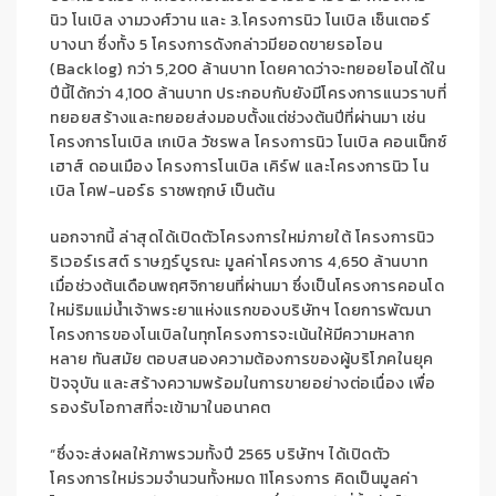
นิว
โน
เบิล งามวงศ์วาน
แ
ล
ะ
3.
โครงการ
นิว โนเบิล เซ็นเตอร์
บางนา
ซึ่ง
ทั้ง
5
โครงการ
ดังกล่าว
มียอดขายรอโอน
(
Backlog)
กว่า
5,200
ล้าน
บาท
โดยคาดว่าจะทยอยโอนได้ใน
ปีนี้ได้กว่า
4,
1
00
ล้านบาท
ประกอบกับยังมีโ
ครงการแนวราบ
ที่
ทยอย
สร้างและ
ทยอย
ส่งมอบ
ตั้งแต่
ช่วงต้นปีที่ผ่านมา
เช่
น
โครงการ
โนเ
บิล เก
เบิล
วัช
ร
พ
ล
โครงการ
น
ิว
โน
เ
บิล
คอนเน็กซ์
เฮาส์ ดอนเ
มือง
โครงการ
โนเบิล เคิร์ฟ
และโครงการ
นิว
โน
เบิล
โคฟ-น
อร์ธ ร
าชพฤกษ์
เป็นต้น
นอกจากนี้
ล่าสุด
ได้
เปิดตัวโคร
งการใหม่
ภายใต้
โคร
งการ
นิว
ริเวอร์เรสต์ ราษฎร์บูร
ณะ
มูลค่าโคร
งการ
4
,
6
5
0 ล้านบาท
เม
อช่วงต้นเดือนพฤศจิกายนที่ผ่า
นมา
ซึ่ง
เป
็นโครงกา
ร
คอนโด
ใหม่ริมแม่น้ำเจ้าพระยา
แห่งแรกของบร
ิษัทฯ
โดย
การพ
ัฒนา
โครงการของโนเบิลในทุกโครงการ
จะ
เน้น
ให้มีความหลาก
หลาย ทันสมัย ตอบ
สนองความต้องการของผู้บริโภค
ในยุค
ปัจจุบ
ัน และ
สร้าง
ความพร้อม
ในการขายอย่างต่อเนื่อง
เพื่อ
ร
องรั
บโอกา
สที่จะเข้ามา
ในอนาคต
“
ซึ่งจะส่ง
ผลให้
ภาพรวม
ทั้ง
ปี 2565 บริษัทฯ
ได้
เปิดตัว
โครงการ
ใหม่ร
วม
จำนวน
ทั้งหมด
1
1
โครงการ คิ
ดเป็นมูลค่า