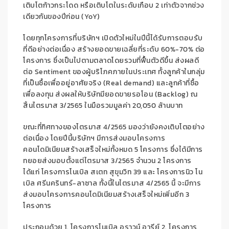
เติบโตก้าวกระโดด
หรือเติบโตในระดับ
เกือบ
2
เท่าตัวจากช่วง
เดียวกันของปีก่อน (
Y
o
Y)
โดยทุกโ
ครงการท
ี่บริษัทฯ เปิดตัวใหม่ใน
ปีนี้ได้รับการตอ
บรับ
ที่ดีอย่างต่อเนื่อง สร้างยอดขาย
เฉลี่ย
ที่ระดับ 60
%
-70% ต่อ
โครงการ
ซึ่ง
เป็นไปตามตลาดโ
ดยรวมที่ฟื้นตัวดีขึ้น ส่งผลดี
ต่อ
Sentiment
ของผู้บริโภคภายในประ
เทศ ทั้งลูกค้าในกลุ่ม
ที่เป็น
ซื้อเพื่ออยู่อาศัยจริง
(
Real dem
and
)
และลูกค้าที่ซื้อ
เพื่อลงทุ
น ส่งผลให้บริษัท
ม
ียอดขายรอโอน (
Backlog)
ณ
สิ้นไตรมาส
3
/
2565
ในมือรวมมูลค่า
20,050
ล้านบาท
ขณะที่
ทิศทางของไตรมาส 4/2565
มองว่า
ยังคงเติบโตอย่าง
ต
่อเนื่อง
โดย
ปีนี้บริษัทฯ มี
การส่งมอบโครงการ
คอนโดมิเนียมสร้างเสร็จใหม่
ทั้งหมด
5
โครงการ ซึ่งได้มี
กา
ร
ท
ยอยส่งม
อบตั้งแ
ต่ไตรมาส
3
/256
5
จำนวน
2
โครงการ
ได้
แก่
โครงการ
โนเบิล
สเตท สุข
ุมวิท 39
และ
โครงการ
นิว โน
เบิล ศรีนครินทร์-ลาซาล
ทั้งนี้ใน
ไตรมาส
4/
2565 นี้ จะมีการ
ส่งมอบโครงการ
คอนโดมิเนียมสร้างเสร็จใหม่
เพิ่มอีก
3
โครงการ
ประกอบด้วย
1.
โครงการ
โนเบิล อราวน์ อารีย์
2
.
โครงการ