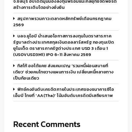
จ.ชลบุรี อัปเดตมุมมองลงทุนพร้อมแนะกลยุทธ์จัดพอร์ต
สร้างการเติบโตอย่างยั่งยืน
สรุปภาพรวมภาวะตลาดหลักทรัพย์เดือนกรกฎาคม
2569
บลจ.ยูโอบี นำเสนอโอกาสการลงทุนในตราสารภาค
รัฐบาลต่างประเทศสกุลเงินดอลลาร์สหรัฐ กองทุนเปิด
ยูไนเต็ด ตราสารภาครัฐต่างประเทศ USD 3 เดือน 1
(USOVUSD3M1) IPO 6-11 สิงหาคม 2569
ทิสโก้ ออโต้แคช ส่งแคมเปญ ‘รวมหนี้ผ่อนสบายที่
เดียว’ ช่วยคนไทยวางแผนการเงิน เปลี่ยนหนี้หลายทาง
เป็นก้อนเดียว
ฟิทช์คงอันดับเครดิตภายในประเทศของธนาคารซีไอ
เอ็มบี ไทยที่ ‘AA(tha)’ โน้มอันดับเครดิตมีเสถียรภาพ
Recent Comments