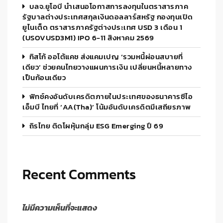
บลจ.ยูโอบี นำเสนอโอกาสการลงทุนในตราสารภาค
รัฐบาลต่างประเทศสกุลเงินดอลลาร์สหรัฐ กองทุนเปิด
ยูไนเต็ด ตราสารภาครัฐต่างประเทศ USD 3 เดือน 1
(USOVUSD3M1) IPO 6-11 สิงหาคม 2569
ทิสโก้ ออโต้แคช ส่งแคมเปญ ‘รวมหนี้ผ่อนสบายที่
เดียว’ ช่วยคนไทยวางแผนการเงิน เปลี่ยนหนี้หลายทาง
เป็นก้อนเดียว
ฟิทช์คงอันดับเครดิตภายในประเทศของธนาคารซีไอ
เอ็มบี ไทยที่ ‘AA(tha)’ โน้มอันดับเครดิตมีเสถียรภาพ
ถิรไทย ติดโผหุ้นกลุ่ม ESG Emerging ปี 69
Recent Comments
ไม่มีความเห็นที่จะแสดง