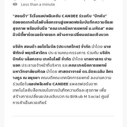
Less than a minute
“ฮอนด้า” ริเริ่มแอปพลิเคชัน CANDEE
ร่วมกับ “บิทคับ”
ต่อยอดเทคโนโลยีบล็อกเชนสู่แพลตฟอร์มบันทึกความดีและ
สุขภาพ พร้อมจับมือ “คณะเทคนิคการแพทย์ ม.มหิดล” คอม
มิวนิตี้พาร์ตเนอร์รายแรก สร้างการเปลี่ยนแปลงเชิงบวก
บริษัท ฮอนด้า ออโตโมบิล (ประเทศไทย) จำกัด
นำโดย
นาย
พิทักษ์ พฤทธิสาริกร
ประธานคณะกรรมการ ร่วมกับ
บริษัท
บิทคับ บล็อกเชน เทคโนโลยี จำกัด
นำโดย
นายภาสกร ปาน
นอก
ประธานเจ้าหน้าที่บริหาร และ
คณะเทคนิคการแพทย์
มหาวิทยาลัยมหิดล
นำโดย
ศาสตราจารย์ ดร.ฉัตรเฉลิม อิศร
างกูร ณ อยุธยา
คณบดีคณะเทคนิคการแพทย์ ลงนามความ
ร่วมมือใน
แอปพลิเคชัน CANDEE
แพลตฟอร์มจาก
เทคโนโลยีบล็อกเชนในการบันทึกความดีและสุขภาพ เพื่อ
สร้างการเปลี่ยนแปลงเชิงบวก ณ Bitkub M Social ศูนย์
การค้าเอ็มควอเทียร์