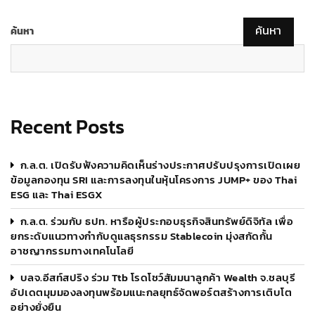
ค้นหา
ค้นหา
Recent Posts
ก.ล.ต. เปิดรับฟังความคิดเห็นร่างประกาศปรับปรุงการเปิดเผย
ข้อมูลกองทุน SRI และการลงทุนในหุ้นโครงการ JUMP+ ของ Thai
ESG และ Thai ESGX
ก.ล.ต. ร่วมกับ ธปท. หารือผู้ประกอบธุรกิจสินทรัพย์ดิจิทัล เพื่อ
ยกระดับแนวทางกำกับดูแลธุรกรรม Stablecoin มุ่งสกัดกั้น
อาชญากรรมทางเทคโนโลยี
บลจ.อีสท์สปริง ร่วม Ttb โรดโชว์สัมมนาลูกค้า Wealth จ.ชลบุรี
อัปเดตมุมมองลงทุนพร้อมแนะกลยุทธ์จัดพอร์ตสร้างการเติบโต
อย่างยั่งยืน