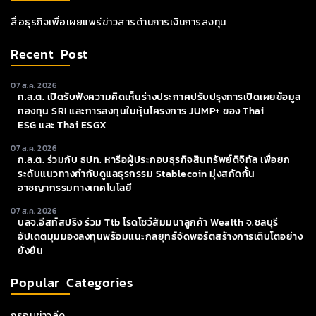
สื่อธุรกิจเพื่อเผยแพร่ข่าวสารด้านการเงินการลงทุน
Recent Post
07 ส.ค. 2026
ก.ล.ต. เปิดรับฟังความคิดเห็นร่างประกาศปรับปรุงการเปิดเผยข้อมูล
กองทุน SRI และการลงทุนในหุ้นโครงการ JUMP+ ของ Thai
ESG และ Thai ESGX
07 ส.ค. 2026
ก.ล.ต. ร่วมกับ ธปท. หารือผู้ประกอบธุรกิจสินทรัพย์ดิจิทัล เพื่อยก
ระดับแนวทางกำกับดูแลธุรกรรม Stablecoin มุ่งสกัดกั้น
อาชญากรรมทางเทคโนโลยี
07 ส.ค. 2026
บลจ.อีสท์สปริง ร่วม Ttb โรดโชว์สัมมนาลูกค้า Wealth จ.ชลบุรี
อัปเดตมุมมองลงทุนพร้อมแนะกลยุทธ์จัดพอร์ตสร้างการเติบโตอย่าง
ยั่งยืน
Popular Categories
กรอบข่าวลีด