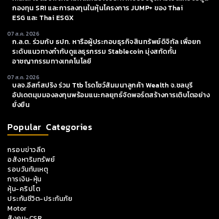
กองทุน SRI และการลงทุนในหุ้นโครงการ JUMP+ ของ Thai
ESG และ Thai ESGX
07 ส.ค. 2026
ก.ล.ต. ร่วมกับ ธปท. หารือผู้ประกอบธุรกิจสินทรัพย์ดิจิทัล เพื่อยก
ระดับแนวทางกำกับดูแลธุรกรรม Stablecoin มุ่งสกัดกั้น
อาชญากรรมทางเทคโนโลยี
07 ส.ค. 2026
บลจ.อีสท์สปริง ร่วม Ttb โรดโชว์สัมมนาลูกค้า Wealth จ.ชลบุรี
อัปเดตมุมมองลงทุนพร้อมแนะกลยุทธ์จัดพอร์ตสร้างการเติบโตอย่าง
ยั่งยืน
Popular Categories
กรอบข่าวลีด
อสังหาริมทรัพย์
รอบวันทันเหตุ
การเงิน-หุ้น
หุ้น-คริปโต
ประกันชีวิต-ประกันภัย
Motor
สังคม-CSR