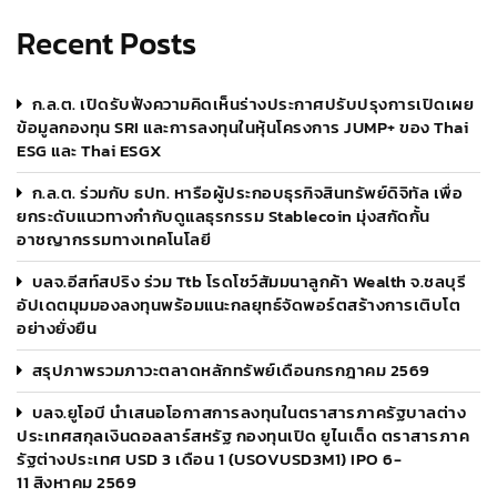
Recent Posts
ก.ล.ต. เปิดรับฟังความคิดเห็นร่างประกาศปรับปรุงการเปิดเผย
ข้อมูลกองทุน SRI และการลงทุนในหุ้นโครงการ JUMP+ ของ Thai
ESG และ Thai ESGX
ก.ล.ต. ร่วมกับ ธปท. หารือผู้ประกอบธุรกิจสินทรัพย์ดิจิทัล เพื่อ
ยกระดับแนวทางกำกับดูแลธุรกรรม Stablecoin มุ่งสกัดกั้น
อาชญากรรมทางเทคโนโลยี
บลจ.อีสท์สปริง ร่วม Ttb โรดโชว์สัมมนาลูกค้า Wealth จ.ชลบุรี
อัปเดตมุมมองลงทุนพร้อมแนะกลยุทธ์จัดพอร์ตสร้างการเติบโต
อย่างยั่งยืน
สรุปภาพรวมภาวะตลาดหลักทรัพย์เดือนกรกฎาคม 2569
บลจ.ยูโอบี นำเสนอโอกาสการลงทุนในตราสารภาครัฐบาลต่าง
ประเทศสกุลเงินดอลลาร์สหรัฐ กองทุนเปิด ยูไนเต็ด ตราสารภาค
รัฐต่างประเทศ USD 3 เดือน 1 (USOVUSD3M1) IPO 6-
11 สิงหาคม 2569